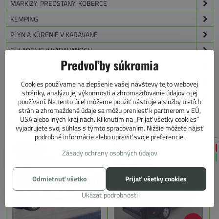
MARKÍZY, PREDSTANY, KOBERCE
KEMPING
PLYN A KÚRENIE V KARAVANE
CHLADENIE V KARAVANOCH
Predvoľby súkromia
VODA A WC V KARAVANOCH
ELEKTRO V KARAVANE
Cookies používame na zlepšenie vašej návštevy tejto webovej
stránky, analýzu jej výkonnosti a zhromažďovanie údajov o jej
KONŠTRUKCIA A TECHNIKA KARAVANU
používaní. Na tento účel môžeme použiť nástroje a služby tretích
strán a zhromaždené údaje sa môžu preniesť k partnerom v EÚ,
Vyber si svoj nový karavan
USA alebo iných krajinách. Kliknutím na „Prijať všetky cookies“
vyjadrujete svoj súhlas s týmto spracovaním. Nižšie môžete nájsť
podrobné informácie alebo upraviť svoje preferencie.
SKLADOM
SKLADOM
Zásady ochrany osobných údajov
NOVÉ VOZIDLO
NOVÉ VOZIDLO
Odmietnuť všetko
Prijať všetky cookies
Ukázať podrobnosti