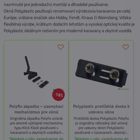
navrhnuté pre jednoduchú montáž a dlhodobé používanie.
Okná Polyplastic používajú renomovaní výrobcovia karavanov po celej
Európe, vrátane značiek ako Hobby, Fendt, Knaus či Weinsberg. Vďaka
flexibilnej výrobe, krátkym dodacím lehotám a vysokej optickej kvalite je
Polyplastic ideálnym riešením pre moderné karavany a obytné vozidlá.
18%
Polyfix západka – uzamykací
Polyplastic protiľahlá doska k
mechanizmus pre okná
uzáveru okna
Originálna západka Polyfix určená
Protiľahlá doska Polyplastic Polyfix
pre okenné výklopné mechanizmy
je originálny náhradný diel určený
typu Klick Klack používané v
pre uzávery okien Polyplastic
karavanoch a obytných vozidlách.
používané v karavanoch, obytných
Slúži na bezpečné uzamknutie okna
vozidlách a prívesoch. Slúži ako
Skladom u nás, expedujeme do
Skladom u nás, expedujeme do