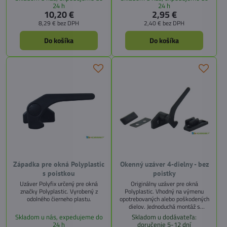
v zatvorenej polohe. Vďaka
montážna základňa pre uzatvárací
24 h
24 h
kompaktnému dizajnu a kvalitnému
mechanizmus okna, zabezpečuje
10,20 €
2,95 €
plastu je ideálna ako náhradný diel
jeho pevné uchytenie a správnu
8,29 €
bez DPH
2,40 €
bez DPH
pri poškodení pôvodného uzáveru.
funkciu
Do košíka
Do košíka
Západka pre okná Polyplastic
Okenný uzáver 4-dielny - bez
s poistkou
poistky
Uzáver Polyfix určený pre okná
Originálny uzáver pre okná
značky Polyplastic. Vyrobený z
Polyplastic. Vhodný na výmenu
odolného čierneho plastu.
opotrebovaných alebo poškodených
dielov. Jednoduchá montáž s
presným uchytením.
Skladom u nás, expedujeme do
Skladom u dodávateľa:
24 h
doručenie 5-12 dní