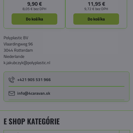
9,90 €
11,95 €
8,05 €
bez DPH
9,72 €
bez DPH
Do košíka
Do košíka
Polyplastic BV
Vlaardingweg 96
3044 Rotterdam
Niederlande
k.jakubczyk@polyplastic.nl
+421 905 531 966
info@4caravan.sk
E SHOP KATEGÓRIE