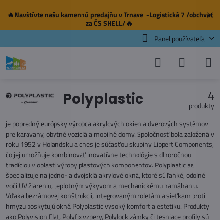
🔥Navštívte našu
kamennú predajňu
v Trnave -Logistická 7 /obchvat
✕
za ČS SHELL/🔥
Panel používateľa
4
Polyplastic
produkty
je popredný európsky výrobca akrylových okien a dverových systémov
pre karavany, obytné vozidlá a mobilné domy. Spoločnosť bola založená v
roku 1952 v Holandsku a dnes je súčasťou skupiny Lippert Components,
čo jej umožňuje kombinovať inovatívne technológie s dlhoročnou
tradíciou v oblasti výroby plastových komponentov. Polyplastic sa
špecializuje na jedno- a dvojsklá akrylové okná, ktoré sú ľahké, odolné
voči UV žiareniu, teplotným výkyvom a mechanickému namáhaniu.
Vďaka bezrámovej konštrukcii, integrovaným roletám a sieťkam proti
hmyzu poskytujú okná Polyplastic vysoký komfort a estetiku. Produkty
ako Polyvision Flat, Polyfix vzpery, Polylock zámky či tesniace profily sú