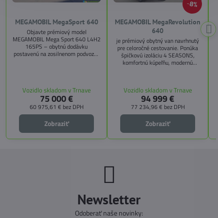
8%
MEGAMOBIL MegaSport 640
MEGAMOBIL MegaRevolution
640
Objavte prémiový model
MEGAMOBIL Mega Sport 640 L4H2
je prémiový obytný van navrhnutý
165PS – obytnú dodávku
pre celoročné cestovanie. Ponúka
postavenú na zosilnenom podvozku
špičkovú izoláciu 4 SEASONS,
Citroën Jumper, s dĺžkou 6,36 m a
komfortnú kúpeľňu, modernú
výškou 2,59 m. Tento model ponúka
kuchyňu, priestrannú spálňu s
4 miesta na jazdu a až 3 miesta na
s
pamäťovými matracmi a množstvo
spanie vďaka extra širokému
úložných riešení. Vďaka balíkom
Vozidlo skladom v Trnave
Vozidlo skladom v Trnave
pozdĺžnemu lôžku a možnosti
CITY, TECHNO, SICHERHEIT a
75 000 €
94 999 €
doplniť predné prídavné lôžko.
MEGA WINTER získate maximálnu
bezpečnosť, pohodlie a
60 975,61 €
bez DPH
77 234,96 €
bez DPH
technologické inovácie. Ideálna
voľba pre tých, ktorí hľadajú luxus,
Zobraziť
Zobraziť
funkčnosť a slobodu na cestách.
Newsletter
Odoberať naše novinky: