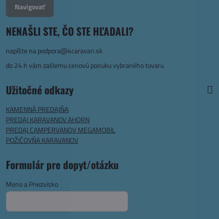
Navigovať
NENAŠLI STE, ČO STE HĽADALI?
napíšte na
podpora@4caravan.sk
do 24 h vám zašlemu cenovú ponuku vybraného tovaru
Užitočné odkazy
KAMENNÁ PREDAJŇA
PREDAJ KARAVANOV AHORN
PREDAJ CAMPERVANOV MEGAMOBIL
POŽIČOVŇA KARAVANOV
Formulár pre dopyt/otázku
Meno a Priezvisko