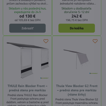
pričom zachováva výhľad na okolie.
Jednoduché rozloženie vďaka
Vyrobená z vzdušného sieťovaného
automatickému navíjaciemu
Skladom u nás posledný kus,
Skladom u dodávateľa:
materiálu, prepúšťa svetlo a jemný
systému. Možnosť upevnenia k
expedujeme do 24 h
doručenie 5-12 dní
vánok, no blokuje ostré slnečné
stĺpiku markízy alebo samostatného
od 130 €
242 €
lúče. Ideálne riešenie pre
postavenia.
od 105,69 €
bez DPH
196,75 €
bez DPH
karavanistov, ktorí chcú viac
komfortu pod markízou.
Zobraziť
Do košíka
THULE Rain Blocker Front –
Thule View Blocker G2 Front
predná stena pre markízu
– predná stena pre markízu
(rôzne šírky)
Predná stena THULE Rain Blocker
Front poskytuje ochranu pred
Predná stena Thule View Blocker G2
dažďom, vetrom a čiastočne aj pred
Front poskytuje maximálnu ochranu
slnkom, pričom zachováva výhľad