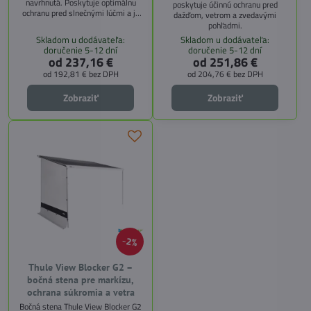
navrhnutá. Poskytuje optimálnu
poskytuje účinnú ochranu pred
ochranu pred slnečnými lúčmi a je
dažďom, vetrom a zvedavými
kompatibilná so všetkými
pohľadmi.
markízami Thule. Vďaka vzdušnej
Skladom u dodávateľa:
Skladom u dodávateľa:
sieťovine prepúšťa svetlo a
doručenie 5-12 dní
doručenie 5-12 dní
umožňuje výhľad, pričom zachováva
od 237,16 €
od 251,86 €
príjemný tieň.
od 192,81 €
bez DPH
od 204,76 €
bez DPH
Zobraziť
Zobraziť
2%
Thule View Blocker G2 –
bočná stena pre markízu,
ochrana súkromia a vetra
Bočná stena Thule View Blocker G2