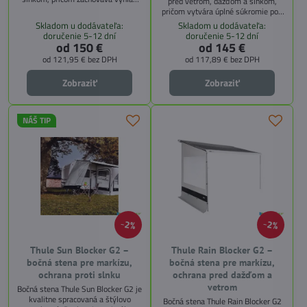
pred vetrom, dažďom a slnkom,
na okolie. Ideálne riešenie pre
pričom vytvára úplné súkromie pod
karavanistov, ktorí chcú zvýšiť
markízou. Ideálne riešenie pre
Skladom u dodávateľa:
Skladom u dodávateľa:
komfort pod markízou.
karavanistov, ktorí chcú komfort a
doručenie 5-12 dní
doručenie 5-12 dní
bezpečie pri kempovaní.
od 150 €
od 145 €
od 121,95 €
bez DPH
od 117,89 €
bez DPH
Zobraziť
Zobraziť
NÁŠ TIP
2%
2%
Thule Sun Blocker G2 –
Thule Rain Blocker G2 –
bočná stena pre markízu,
bočná stena pre markízu,
ochrana proti slnku
ochrana pred dažďom a
vetrom
Bočná stena Thule Sun Blocker G2 je
kvalitne spracovaná a štýlovo
Bočná stena Thule Rain Blocker G2