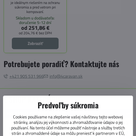
je ideálnym riešením na ochranu
súkromia a pred vetrom pri
kempovaní.
Skladom u dodávateľa:
doručenie 5-12 dní
od 251,86 €
od 204,76 €
bez DPH
Zobraziť
Potrebujete poradiť? Kontaktujte nás
+421 905 531 966
info@4caravan.sk
E SHOP KATEGÓRIE
Predvoľby súkromia
MARKÍZY, PREDSTANY, KOBERCE
Cookies používame na zlepšenie vašej návštevy tejto webovej
stránky, analýzu jej výkonnosti a zhromažďovanie údajov o jej
MARKÍZY
používaní. Na tento účel môžeme použiť nástroje a služby tretích
MARKÍZOVE PREDSTANY
strán a zhromaždené údaje sa môžu preniesť k partnerom v EÚ,