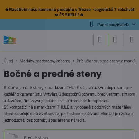
🔥Navštívte našu
kamennú predajňu
v Trnave -Logistická 7 /obchvat
✕
za ČS SHELL/🔥
Panel používateľa
Úvod
Markízy, predstany, koberce
Príslušenstvo pre stany a markízy
Bočné a predné steny
Bočné a predné steny k markízam THULE sú praktickým doplnkom pre
každého karavanistu. Vytvárajú dodatočnú ochranu pred vetrom, slnkom
a dažďom, čím zvyšujú pohodlie a súkromie pri kempovaní.
Sú kompatibilné s markízami THULE a vyrobené z odolných materiálov,
ktoré zaručujú dlhú životnosť aj pri častom používaní. Montáž je rýchla a
jednoduchá, bez potreby špeciálneho náradia.
Predné steny