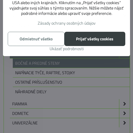
USA alebo iných krajinách. Kliknutím na „Prijať všetky cookies“
SLNEČNÉ CLONY
vyjadrujete svoj súhlas s týmto spracovaním. Nižšie môžete nájsť
podrobné informácie alebo upraviť svoje preferencie.
PREDSTANY
Zásady ochrany osobných údajov
DOPLNKOVÉ STANY
KOBERCE
Odmietnuť všetko
Prijať všetky cookies
PRÍSLUŠENSTVO PRE STANY A MARKÍZY
Ukázať podrobnosti
THULE
BOČNÉ A PREDNÉ STENY
NAPÍNACIE TYČE, RAFTRE, STOJKY
OSTATNÉ PRÍSLUŠENSTVO
NÁHRADNÉ DIELY
FIAMMA
DOMETIC
UNIVERZÁLNE