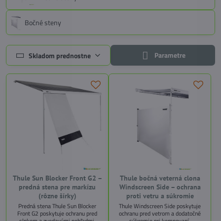
Bočné steny
Parametre
Skladom prednostne
Thule Sun Blocker Front G2 –
Thule bočná veterná clona
predná stena pre markízu
Windscreen Side – ochrana
(rôzne šírky)
proti vetru a súkromie
Predná stena Thule Sun Blocker
Thule Windscreen Side poskytuje
Front G2 poskytuje ochranu pred
ochranu pred vetrom a dodatočné
slnkom a zvedavými pohľadmi,
súkromie pri kempovaní.