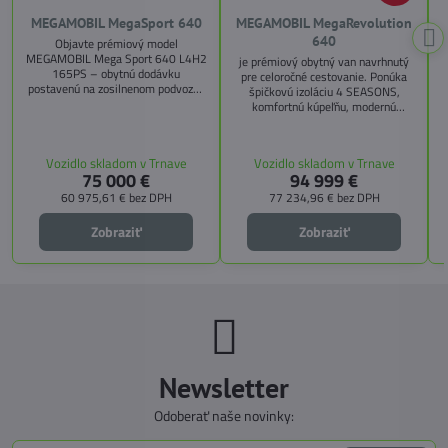
MEGAMOBIL MegaSport 640
MEGAMOBIL MegaRevolution
640
Objavte prémiový model
MEGAMOBIL Mega Sport 640 L4H2
je prémiový obytný van navrhnutý
165PS – obytnú dodávku
pre celoročné cestovanie. Ponúka
postavenú na zosilnenom podvozku
špičkovú izoláciu 4 SEASONS,
Citroën Jumper, s dĺžkou 6,36 m a
komfortnú kúpeľňu, modernú
výškou 2,59 m. Tento model ponúka
kuchyňu, priestrannú spálňu s
4 miesta na jazdu a až 3 miesta na
s
pamäťovými matracmi a množstvo
spanie vďaka extra širokému
úložných riešení. Vďaka balíkom
Vozidlo skladom v Trnave
Vozidlo skladom v Trnave
pozdĺžnemu lôžku a možnosti
CITY, TECHNO, SICHERHEIT a
75 000 €
94 999 €
doplniť predné prídavné lôžko.
MEGA WINTER získate maximálnu
bezpečnosť, pohodlie a
60 975,61 €
bez DPH
77 234,96 €
bez DPH
technologické inovácie. Ideálna
voľba pre tých, ktorí hľadajú luxus,
Zobraziť
Zobraziť
funkčnosť a slobodu na cestách.
Newsletter
Odoberať naše novinky: