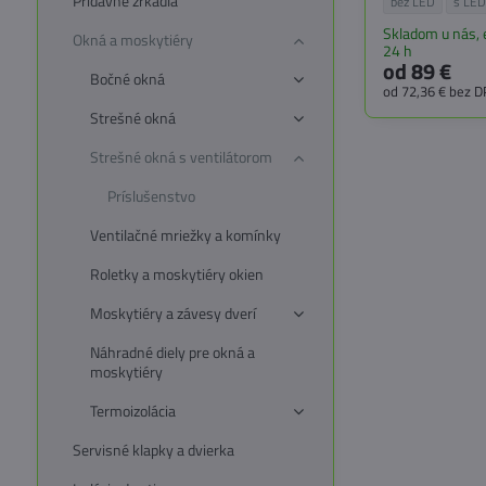
Prídavné zrkadlá
Zatemňovacia rol
Zatem
bez LED
s LE
samonavíjacia, 
typu snap-lock a
Skladom u nás,
Okná a moskytiéry
osvetlením alebo
24 h
od 89 €
Bočné okná
od 72,36 €
bez 
Strešné okná
Strešné okná s ventilátorom
Príslušenstvo
Ventilačné mriežky a komínky
Roletky a moskytiéry okien
Moskytiéry a závesy dverí
Náhradné diely pre okná a
moskytiéry
Termoizolácia
Servisné klapky a dvierka