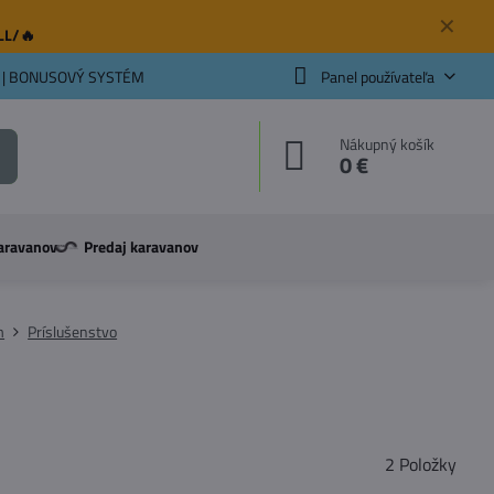
✕
ELL/🔥
 | BONUSOVÝ SYSTÉM
Panel používateľa
Nákupný košík
0 €
aravanov
Predaj karavanov
m
Príslušenstvo
2
Položky