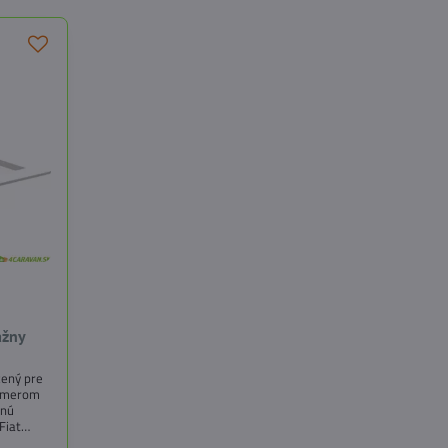
ážny
čený pre
ozmerom
snú
Fiat
 a