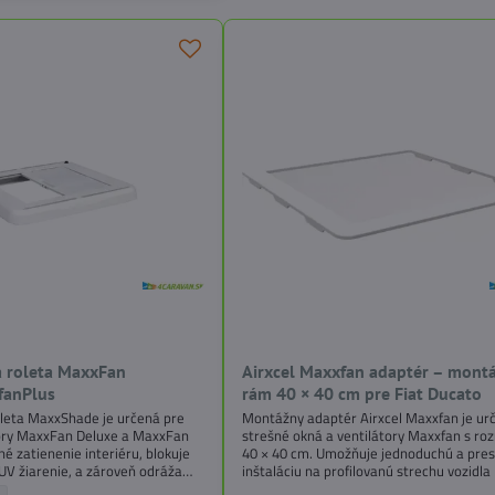
 roleta MaxxFan
Airxcel Maxxfan adaptér – mont
fanPlus
rám 40 × 40 cm pre Fiat Ducato
leta MaxxShade je určená pre
Montážny adaptér Airxcel Maxxfan je ur
tory MaxxFan Deluxe a MaxxFan
strešné okná a ventilátory Maxxfan s r
lné zatienenie interiéru, blokuje
40 × 40 cm. Umožňuje jednoduchú a pre
 UV žiarenie, a zároveň odráža
inštaláciu na profilovanú strechu vozidla 
xnej vrstve. Roleta je
Ducato, ako aj na modely Peugeot Boxer