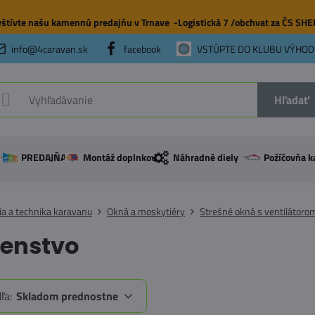
štívte našu
kamennú predajňu
v Trnave -Logistická 7 /obchvat za ČS SH
info@4caravan.sk
facebook
VSTÚPTE DO KLUBU VÝHOD
Hľadať
PREDAJŇA
Montáž doplnkov
Náhradné diely
Požíčovňa k
ia a technika karavanu
Okná a moskytiéry
Strešné okná s ventilátoro
šenstvo
ľa:
Skladom prednostne