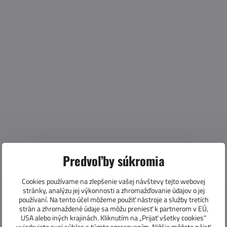
Predvoľby súkromia
Cookies používame na zlepšenie vašej návštevy tejto webovej
stránky, analýzu jej výkonnosti a zhromažďovanie údajov o jej
používaní. Na tento účel môžeme použiť nástroje a služby tretích
strán a zhromaždené údaje sa môžu preniesť k partnerom v EÚ,
USA alebo iných krajinách. Kliknutím na „Prijať všetky cookies“
vyjadrujete svoj súhlas s týmto spracovaním. Nižšie môžete nájsť