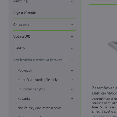
Kemping
Plyn a kúrenie
Chladenie
Voda a WC
Elektro
Konštrukcia a technika karavanu
Podvozok
Karoséria - vonkajšie diely
Zatemňovacia
Vnútorný nábytok
Deluxe/MAxx
Kovania
Zatemňovacia ro
strešné ventilá
Plus. Slúži na úp
Nosiče bicyklov, moto a boxy
slnečné svetlo a
teplo vďaka refle