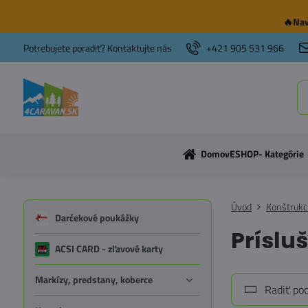
🔥Nav
Potrebujete poradiť? Kontaktujte nás
+421 905 531 966
Domov
ESHOP- Kategórie
Úvod
Konštrukc
Darčekové poukážky
Príslu
ACSI CARD - zľavové karty
Markízy, predstany, koberce
Radiť pod