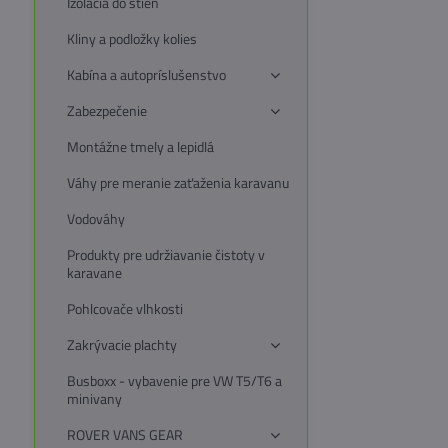
Izolácia do stien
Kliny a podložky kolies
Kabína a autopríslušenstvo
Zabezpečenie
Montážne tmely a lepidlá
Váhy pre meranie zaťaženia karavanu
Vodováhy
Produkty pre udržiavanie čistoty v
karavane
Pohlcovače vlhkosti
Zakrývacie plachty
Busboxx - vybavenie pre VW T5/T6 a
minivany
ROVER VANS GEAR