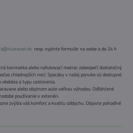
ra@4caravan.sk
resp. vyplnte formulár na webe a do 24 h
tná karimatka alebo nafukovací matrac zabezpečí dostatočný
počas chladnejších nocí. Spacáky v našej ponuke sú dostupné
o obdobia a typu cestovania.
i karavane alebo obytnom aute veľkou výhodou. Odľahčené
hodobé používanie v exteriéri.
razne zvýšia váš komfort a kvalitu oddychu. Objavte pohodlné