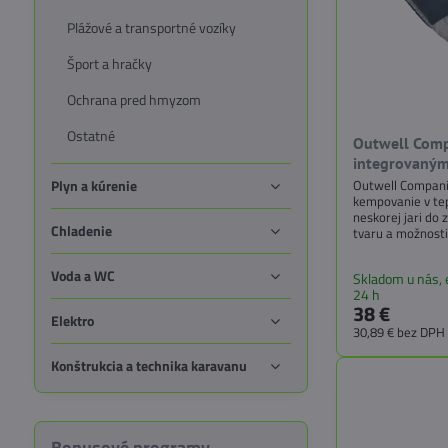
Plážové a transportné vozíky
Šport a hračky
Ochrana pred hmyzom
Ostatné
Outwell Comp
integrovaný
Outwell Compani
Plyn a kúrenie
kempovanie v te
neskorej jari do
Chladenie
tvaru a možnost
použiť aj ako prik
chcú užiť komfo
Voda a WC
Skladom u nás,
24 h
38 €
Elektro
30,89 €
bez DPH
Konštrukcia a technika karavanu
Bonusové programy