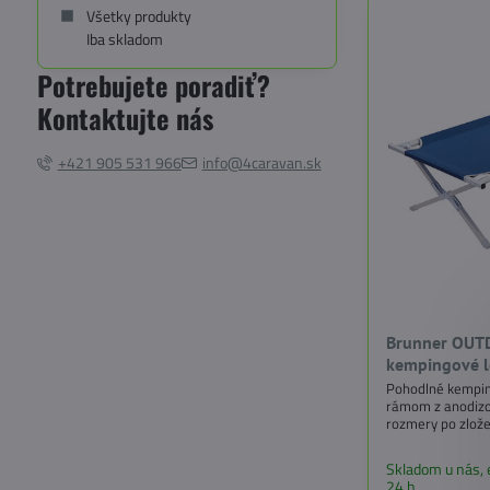
Všetky produkty
Iba skladom
Potrebujete poradiť?
Kontaktujte nás
+421 905 531 966
info@4caravan.sk
Brunner OUTD
kempingové le
Pohodlné kempin
rámom z anodizo
rozmery po zlože
Skladom u nás,
24 h