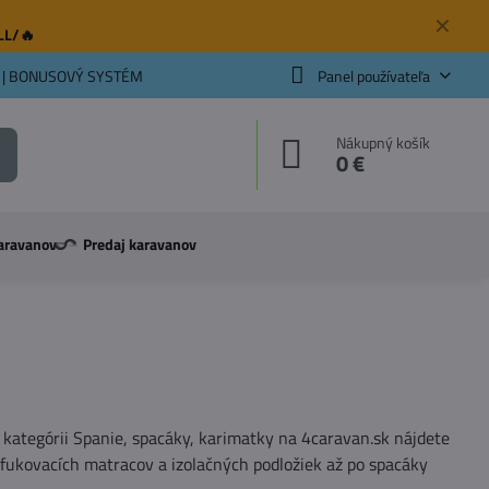
✕
ELL/🔥
 | BONUSOVÝ SYSTÉM
Panel používateľa
Nákupný košík
0 €
aravanov
Predaj karavanov
kategórii Spanie, spacáky, karimatky na 4caravan.sk nájdete
afukovacích matracov a izolačných podložiek až po spacáky