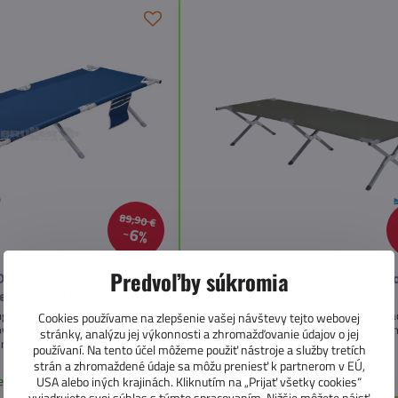
89,90 €
6%
Predvoľby súkromia
OOR COT – skladacie
Easy Camp Larch Bed – Kemping
hátko z hliníka
skladacie lehátko
gové lehátko so skladacím
Easy Camp Larch Bed je praktické sklada
Cookies používame na zlepšenie vašej návštevy tejto webovej
vaného hliníka. Kompaktné
kempingové lehátko, ktoré poskytuje po
stránky, analýzu jej výkonnosti a zhromažďovanie údajov o jej
ní, nosnosť až 120 kg.
spánok aj na nerovnom teréne.
používaní. Na tento účel môžeme použiť nástroje a služby tretích
strán a zhromaždené údaje sa môžu preniesť k partnerom v EÚ,
 expedujeme do
Skladom u nás, expedujeme do
USA alebo iných krajinách. Kliknutím na „Prijať všetky cookies“
24 h
vyjadrujete svoj súhlas s týmto spracovaním. Nižšie môžete nájsť