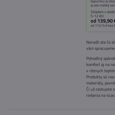
kapucňou aj oboj
aj ako mäkký van
karavaning, vanl
Skladom u dodáv
5-12 dní
od 139,90 
od 113,74 €
bez
Nenašli ste čo st
vám spracujeme
Pohodlný spánok
komfort aj na n
v rôznych teplot
Produkty sú navr
materiály, pevné
Či už cestujete 
riešenia na 4car