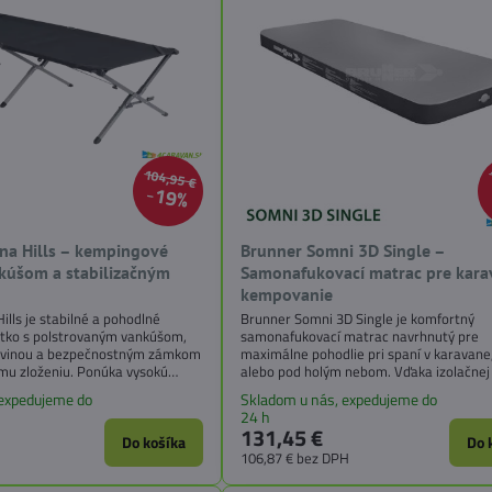
104,95 €
19%
na Hills – kempingové
Brunner Somni 3D Single –
nkúšom a stabilizačným
Samonafukovací matrac pre kara
kempovanie
ills je stabilné a pohodlné
Brunner Somni 3D Single je komfortný
tko s polstrovaným vankúšom,
samonafukovací matrac navrhnutý pre
ovinou a bezpečnostným zámkom
maximálne pohodlie pri spaní v karavane
mu zloženiu. Ponúka vysokú
alebo pod holým nebom. Vďaka izolačnej
uché rozkladanie bez montáže a
horizontálnymi vzduchovými kanálikmi p
 expedujeme do
Skladom u nás, expedujeme do
y pri zložení. Je ideálne pre
výbornú tepelnú izoláciu a rovnomerné r
24 h
 na dovolenke, pri karavane
tlaku – ideálne pre pokojný spánok poča
131,45 €
Do košíka
kempovania.
Do 
106,87 €
bez DPH