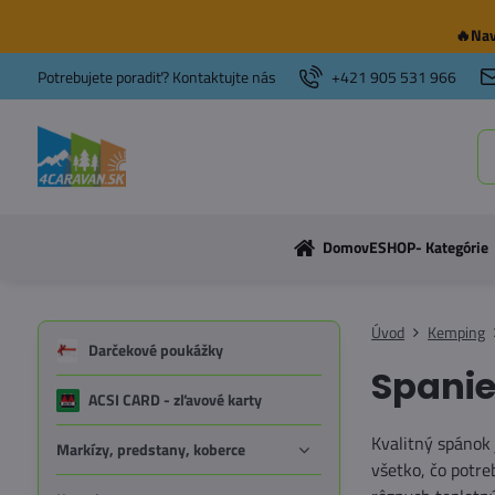
🔥Nav
Potrebujete poradiť? Kontaktujte nás
+421 905 531 966
Domov
ESHOP- Kategórie
Úvod
Kemping
Darčekové poukážky
Spani
ACSI CARD - zľavové karty
Kvalitný spánok 
Markízy, predstany, koberce
všetko, čo potr