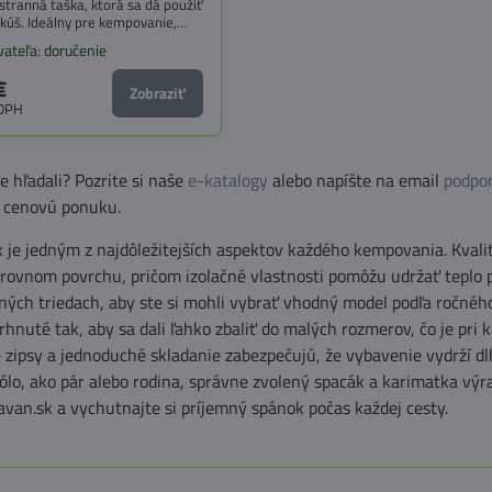
stranná taška, ktorá sa dá použiť
kúš. Ideálny pre kempovanie,
ife a domáce používanie.
ateľa: doručenie
€
Zobraziť
 DPH
e hľadali? Pozrite si naše
e-katalogy
alebo napíšte na email
podpo
 cenovú ponuku.
 je jedným z najdôležitejších aspektov každého kempovania. Kvali
erovnom povrchu, pričom izolačné vlastnosti pomôžu udržať teplo 
ných triedach, aby ste si mohli vybrať vhodný model podľa ročnéh
hnuté tak, aby sa dali ľahko zbaliť do malých rozmerov, čo je pr
 zipsy a jednoduché skladanie zabezpečujú, že vybavenie vydrží dl
sólo, ako pár alebo rodina, správne zvolený spacák a karimatka vý
avan.sk a vychutnajte si príjemný spánok počas každej cesty.