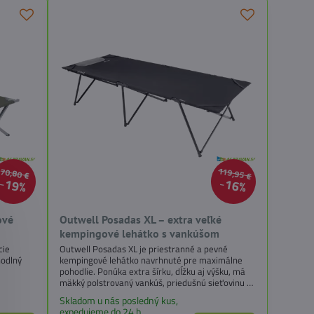
119,95 €
70,80 €
19%
16%
ové
Outwell Posadas XL – extra veľké
kempingové lehátko s vankúšom
cie
Outwell Posadas XL je priestranné a pevné
hodlný
kempingové lehátko navrhnuté pre maximálne
pohodlie. Ponúka extra šírku, dĺžku aj výšku, má
mäkký polstrovaný vankúš, priedušnú sieťovinu a
elastické rohy na upevnenie karimatky. Pevná
Skladom u nás posledný kus,
oceľová konštrukcia sa rozloží v priebehu sekúnd
expedujeme do 24 h