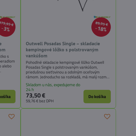
179,95 €
89,95 €
18%
3%
e
Outwell Posadas Single – skladacie
lom
kempingové lôžko s polstrovaným
vankúšom
átko s
peradlom
Pohodlné skladacie kempingové lôžko Outwell
o alebo
Posadas Single s polstrovaným vankúšom,
priedušnou sieťovinou a odolným oceľovým
.
rámom. Jednoducho sa rozkladá, má malý rozmer
po zložení a zvládne nosnosť až 125 kg.
Skladom u nás, expedujeme do
24 h
73,50 €
košíka
Do košíka
59,76 €
bez DPH