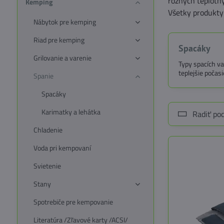
rôznych teplotný
Kemping
Všetky produkty 
Nábytok pre kemping
Riad pre kemping
Spacáky
Grilovanie a varenie
Typy spacích va
teplejšie počas
Spanie
Spacáky
Karimatky a lehátka
Radiť pod
Chladenie
Voda pri kempovaní
Svietenie
Stany
Spotrebiče pre kempovanie
Literatúra /Zľavové karty /ACSI/