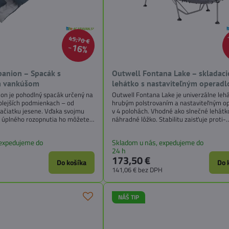
45,70 €
16%
anion – Spacák s
Outwell Fontana Lake – skladaci
m vankúšom
lehátko s nastaviteľným operad
on je pohodlný spacák určený na
Outwell Fontana Lake je univerzálne leh
plejších podmienkach – od
hrubým polstrovaním a nastaviteľným o
 začiatku jesene. Vďaka svojmu
v 4 polohách. Vhodné ako slnečné lehátk
i úplného rozopnutia ho môžete
náhradné lôžko. Stabilitu zaisťuje proti-
rývku. Je ideálny pre tých, ktorí si
prevratová noha a robustný oceľový rám
rt domova aj pod holým nebom.
 expedujeme do
Skladom u nás, expedujeme do
24 h
173,50 €
Do košíka
Do 
141,06 €
bez DPH
NÁŠ TIP