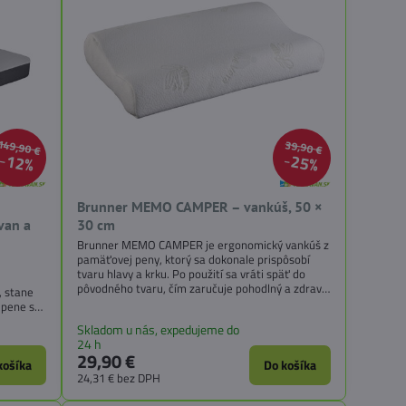
149,90 €
39,90 €
12%
25%
Brunner MEMO CAMPER – vankúš, 50 ×
van a
30 cm
Brunner MEMO CAMPER je ergonomický vankúš z
pamäťovej peny, ktorý sa dokonale prispôsobí
tvaru hlavy a krku. Po použití sa vráti späť do
pôvodného tvaru, čím zaručuje pohodlný a zdravý
, stane
spánok aj počas cestovania. Vankúš má
 pene s
kompaktné rozmery 50 × 30 × 10/7 cm a váži len
oskytuje
Skladom u nás, expedujeme do
700 g, takže je ideálny na kempovanie, karavan,
ozloženie
24 h
pikniky či dlhé cesty. Poťah je vyrobený z
s
29,90 €
mäkkého materiálu (75 % bavlna, 25 %...
košíka
Do košíka
24,31 €
bez DPH