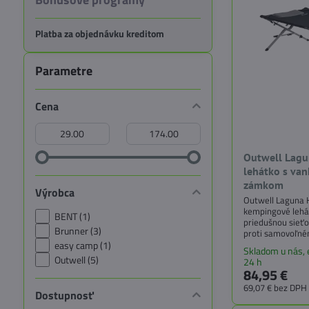
Platba za objednávku kreditom
Parametre
Cena
Od:
Do:
Outwell Lagu
lehátko s va
zámkom
Výrobca
Outwell Laguna H
kempingové lehá
BENT (1)
priedušnou sieť
Brunner (3)
proti samovoľné
pevnosť, jednod
easy camp (1)
Skladom u nás,
kompaktné rozmer
Outwell (5)
24 h
komfortný spánok
84,95 €
alebo v kempe.
69,07 €
bez DPH
Dostupnosť