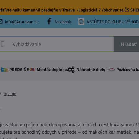
štívte našu
kamennú predajňu
v Trnave -Logistická 7 /obchvat za ČS SH
info@4caravan.sk
facebook
VSTÚPTE DO KLUBU VÝHOD
Hľadať
PREDAJŇA
Montáž doplnkov
Náhradné diely
Požíčovňa k
Spanie
e
je základom príjemného kempovania aj dlhších ciest karavanom. V 
ebujete pre pohodlný oddych v prírode – od mäkkých karimatiek, n