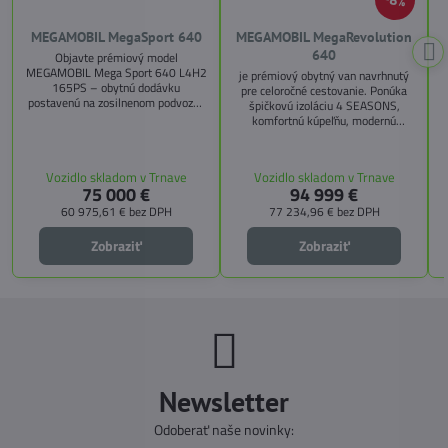
8%
MEGAMOBIL MegaSport 640
MEGAMOBIL MegaRevolution
640
Objavte prémiový model
MEGAMOBIL Mega Sport 640 L4H2
je prémiový obytný van navrhnutý
165PS – obytnú dodávku
pre celoročné cestovanie. Ponúka
postavenú na zosilnenom podvozku
špičkovú izoláciu 4 SEASONS,
Citroën Jumper, s dĺžkou 6,36 m a
komfortnú kúpeľňu, modernú
výškou 2,59 m. Tento model ponúka
kuchyňu, priestrannú spálňu s
4 miesta na jazdu a až 3 miesta na
s
pamäťovými matracmi a množstvo
spanie vďaka extra širokému
úložných riešení. Vďaka balíkom
Vozidlo skladom v Trnave
Vozidlo skladom v Trnave
pozdĺžnemu lôžku a možnosti
CITY, TECHNO, SICHERHEIT a
75 000 €
94 999 €
doplniť predné prídavné lôžko.
MEGA WINTER získate maximálnu
bezpečnosť, pohodlie a
60 975,61 €
bez DPH
77 234,96 €
bez DPH
technologické inovácie. Ideálna
voľba pre tých, ktorí hľadajú luxus,
Zobraziť
Zobraziť
funkčnosť a slobodu na cestách.
Newsletter
Odoberať naše novinky: