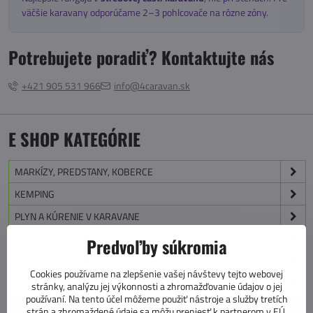
väčšie karavany odporúčame 2–3 pohlcovače na rôzne zóny.
Potrebujete poradiť? Kontaktujte nás
+421 905 531 966
info@4caravan.sk
E SHOP KATEGÓRIE
MARKÍZY, PREDSTANY, KOBERCE
KEMPING
PLYN A KÚRENIE V KARAVANE
CHLADENIE V KARAVANOCH
Predvoľby súkromia
VODA A WC V KARAVANOCH
Cookies používame na zlepšenie vašej návštevy tejto webovej
ELEKTRO V KARAVANE
stránky, analýzu jej výkonnosti a zhromažďovanie údajov o jej
používaní. Na tento účel môžeme použiť nástroje a služby tretích
KONŠTRUKCIA A TECHNIKA KARAVANU
strán a zhromaždené údaje sa môžu preniesť k partnerom v EÚ,