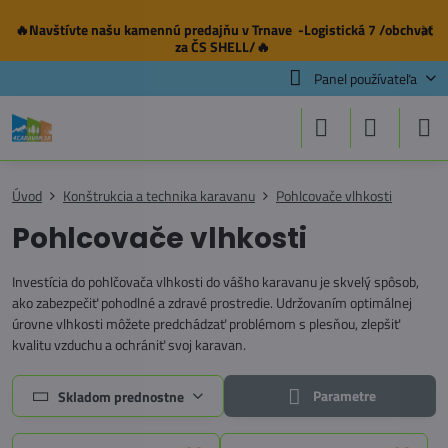
🔥Navštívte našu
kamennú predajňu
v Trnave -Logistická 7 /obchvat
✕
za ČS SHELL/🔥
Panel používateľa
Úvod
Konštrukcia a technika karavanu
Pohlcovače vlhkosti
Pohlcovače vlhkosti
Investícia do pohlčovača vlhkosti do vášho karavanu je skvelý spôsob,
ako zabezpečiť pohodlné a zdravé prostredie. Udržovaním optimálnej
úrovne vlhkosti môžete predchádzať problémom s plesňou, zlepšiť
kvalitu vzduchu a ochrániť svoj karavan.
Parametre
Skladom prednostne