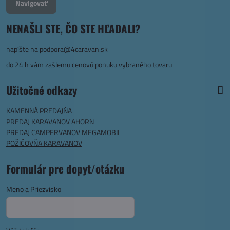
Navigovať
NENAŠLI STE, ČO STE HĽADALI?
napíšte na
podpora@4caravan.sk
do 24 h vám zašlemu cenovú ponuku vybraného tovaru
Užitočné odkazy
KAMENNÁ PREDAJŇA
PREDAJ KARAVANOV AHORN
PREDAJ CAMPERVANOV MEGAMOBIL
POŽIČOVŇA KARAVANOV
Formulár pre dopyt/otázku
Meno a Priezvisko