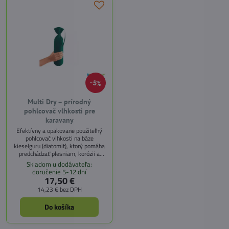
5%
Multi Dry – prírodný
pohlcovač vlhkosti pre
karavany
Efektívny a opakovane použiteľný
pohlcovač vlhkosti na báze
kieselguru (diatomit), ktorý pomáha
predchádzať plesniam, korózii a
zatuchnutému zápachu. Vhodný do
Skladom u dodávateľa:
karavanov, obytných vozidiel, lodí,
doručenie 5-12 dní
pivníc, kúpeľní, šatníkov či dielní.
17,50 €
14,23 €
bez DPH
Do košíka