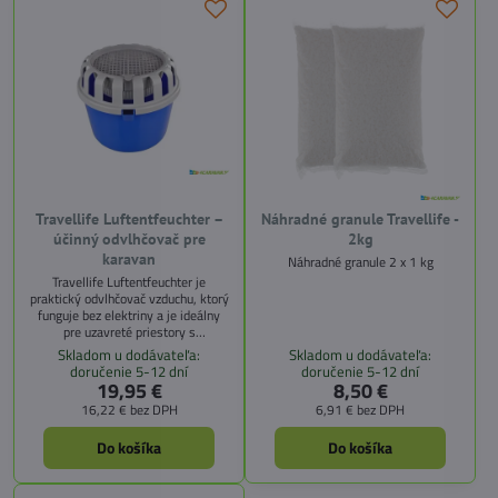
Travellife Luftentfeuchter –
Náhradné granule Travellife -
účinný odvlhčovač pre
2kg
karavan
Náhradné granule 2 x 1 kg
Travellife Luftentfeuchter je
praktický odvlhčovač vzduchu, ktorý
funguje bez elektriny a je ideálny
pre uzavreté priestory s
obmedzeným vetraním – ako sú
Skladom u dodávateľa:
Skladom u dodávateľa:
karavany, obytné vozidlá, lode,
doručenie 5-12 dní
doručenie 5-12 dní
pivnice či kúpeľne. Pomáha
19,95 €
8,50 €
predchádzať vlhkosti, plesniam a
16,22 €
bez DPH
6,91 €
bez DPH
zatuchnutému zápachu.
Do košíka
Do košíka