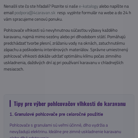
Nenašli ste čo ste hľadali? Pozrite si naše
e-katalogy
alebo napíšte na
email
podpora@4caravan.sk
resp. vyplnte formulár na webe a do 24 h
vám spracujeme cenovú ponuku.
Pohlcovače vlhkosti sú nevyhnutnou súčasťou výbavy každého
karavanu, najmä mimo sezóny alebo pri dlhodobom státí. Pomáhajú
predchádzať tvorbe plesní, zrážaniu vody na oknách, zatuchnutému
zápachu a poškodeniu interiérových materiálov. Správne umiestnený
pohlcovač vlhkosti dokáže udržať optimálnu klímu počas zimného
uskladnenia, daždivých dní aj pri používaní karavanu v chladnejších
mesiacoch.
Tipy pre výber pohlcovačov vlhkosti do karavanu
1. Granulové pohlcovače pre celoročné použitie
Pohlcovače s granulami sú veľmi účinné, dlho vydržia a
nevyžadujú elektrinu. Ideálne pre zimné uskladnenie karavanu
alebo dlhé odstavenie.