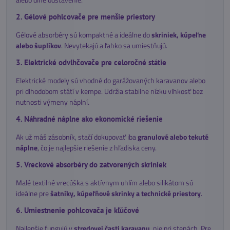
2. Gélové pohlcovače pre menšie priestory
Gélové absorbéry sú kompaktné a ideálne do
skriniek, kúpeľne
alebo šuplíkov
. Nevytekajú a ľahko sa umiestňujú.
3. Elektrické odvlhčovače pre celoročné státie
Elektrické modely sú vhodné do garážovaných karavanov alebo
pri dlhodobom státí v kempe. Udržia stabilne nízku vlhkosť bez
nutnosti výmeny náplní.
4. Náhradné náplne ako ekonomické riešenie
Ak už máš zásobník, stačí dokupovať iba
granulové alebo tekuté
náplne
, čo je najlepšie riešenie z hľadiska ceny.
5. Vreckové absorbéry do zatvorených skriniek
Malé textilné vrecúška s aktívnym uhlím alebo silikátom sú
ideálne pre
šatníky, kúpeľňové skrinky a technické priestory
.
6. Umiestnenie pohlcovača je kľúčové
Najlepšie fungujú v
stredovej časti karavanu
, nie pri stenách. Pre