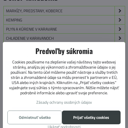
MARKÍZY, PREDSTANY, KOBERCE
KEMPING
PLYN A KÚRENIE V KARAVANE
CHLADENIE V KARAVANOCH
VODA A WC V KARAVANOCH
Predvoľby súkromia
ELEKTRO V KARAVANE
Cookies používame na zlepšenie vašej návštevy tejto webovej
KONŠTRUKCIA A TECHNIKA KARAVANU
stránky, analýzu jej výkonnosti a zhromažďovanie údajov o jej
používaní. Na tento účel môžeme použiť nástroje a služby tretích
PODVOZOK
strán a zhromaždené údaje sa môžu preniesť k partnerom v EÚ,
USA alebo iných krajinách. Kliknutím na „Prijať všetky cookies“
POHON PODVOZKU MOVER
vyjadrujete svoj súhlas s týmto spracovaním. Nižšie môžete nájsť
podrobné informácie alebo upraviť svoje preferencie.
POLOAUTOMATICKÉ
AUTOMATICKÉ
Zásady ochrany osobných údajov
PRÍSLUŠENSTVO
Odmietnuť všetko
Prijať všetky cookies
OPORNÉ NOHY
Ukázať podrobnosti