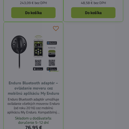
243,09 €
bez DPH
48,58 €
bez DPH
vozidlom bez nutnosti ťažkých
olovených batérií.
Do košíka
Do košíka
Enduro Bluetooth adaptér –
ovládanie moveru cez
mobilnú aplikáciu My Enduro
Enduro Bluetooth adaptér umožňuje
ovládanie všetkých moverov Enduro
(od roku 2016) cez mobilnú
aplikáciu My Enduro. Kompatibilný s
Android (od verzie 4.3) a iOS (od
Skladom u dodávateľa:
verzie 7.0). Jednoduchá montáž,
doručenie 5-12 dní
vodotesné prevedenie.
76,95 €