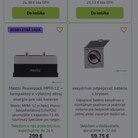
24,38 €
bez DPH
25,53 €
bez DPH
bezpečnú inštaláciu.
Do košíka
Do košíka
KOMPLETNÁ SADA
Mestic Powerpack MPM-12 –
easydriver odpojovač batérie
kompaktný a výkonný zdroj
s krytom
energie pre váš karavan
Odpojovač batérie easydriver s
montážnym puzdrom je praktické
Mestic MPM-12 je ľahký lítiovo-
riešenie pre bezpečné odpojenie
železofosfátový (LiFePO4)
jednej alebo viacerých batérií od
akumulátor s kapacitou 12 Ah,
palubnej siete. Zabraňuje
navrhnutý špeciálne pre ranger
nežiaducemu vybíjaniu batérie,
systémy karavanov. Vďaka vysokej
Skladom u nás posledný kus,
Skladom u dodávateľa:
skratom a požiarom káblov, najmä
účinnosti, bezpečnosti a dlhej
expedujeme do 24 h
doručenie 5-12 dní
počas dlhšieho odstavenia vozidla
životnosti je ideálnym riešením pre
299 €
59,75 €
pohodlné manévrovanie s obytným