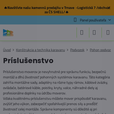
🔥Navštívte našu
kamennú predajňu
v Trnave -Logistická 7 /obchvat
✕
za ČS SHELL/🔥
Panel používateľa
Úvod
Konštrukcia a technika karavanu
Podvozok
Pohon podvozk
Príslušenstvo
Príslušenstvo moverov je nevyhnutné pre správnu funkciu, bezpečnú
montáž a dlhú životnosť pohonných systémov karavanu. Táto kategória
zahŕňa montážne sady, adaptéry na rôzne typy rámov, káblové zväzky,
ovládače, batériové káble, poistky, kryty, valce, náhradné diely aj
profesionálne doplnky na údržbu moverov.
Vďaka kvalitnému príslušenstvu môžete mover prispôsobiť karavanu,
zvýšiť jeho výkon, zabezpečiť spoľahlivejší prenos sily a predĺžiť
životnosť celej montáže. Správne komponenty sú dôležité aj pri