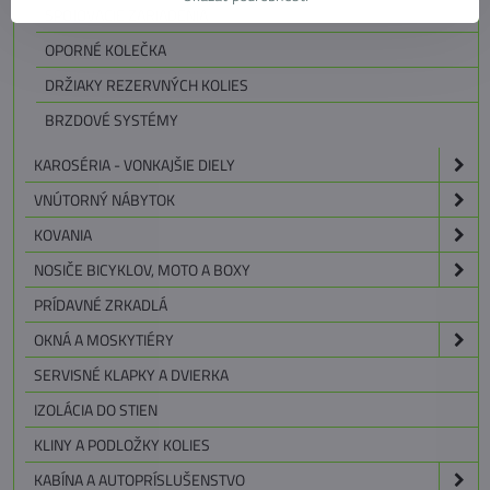
SPOJOVACIE ZARIADENIA
OPORNÉ KOLEČKA
DRŽIAKY REZERVNÝCH KOLIES
BRZDOVÉ SYSTÉMY
KAROSÉRIA - VONKAJŠIE DIELY
VNÚTORNÝ NÁBYTOK
KOVANIA
NOSIČE BICYKLOV, MOTO A BOXY
PRÍDAVNÉ ZRKADLÁ
OKNÁ A MOSKYTIÉRY
SERVISNÉ KLAPKY A DVIERKA
IZOLÁCIA DO STIEN
KLINY A PODLOŽKY KOLIES
KABÍNA A AUTOPRÍSLUŠENSTVO