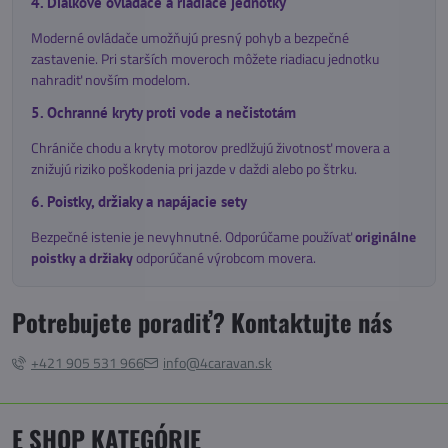
4. Diaľkové ovládače a riadiace jednotky
Moderné ovládače umožňujú presný pohyb a bezpečné
zastavenie. Pri starších moveroch môžete riadiacu jednotku
nahradiť novším modelom.
5. Ochranné kryty proti vode a nečistotám
Chrániče chodu a kryty motorov predlžujú životnosť movera a
znižujú riziko poškodenia pri jazde v daždi alebo po štrku.
6. Poistky, držiaky a napájacie sety
Bezpečné istenie je nevyhnutné. Odporúčame používať
originálne
poistky a držiaky
odporúčané výrobcom movera.
Potrebujete poradiť? Kontaktujte nás
+421 905 531 966
info@4caravan.sk
E SHOP KATEGÓRIE