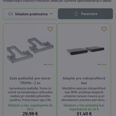
modernizácii starších moverov alebo pri výmene opotrebovaných dielov.
Parametre
Skladom prednostne
Sada podložiek pre mover
Adaptér pre nízkoprofilové
TRUMA - 2 ks
šasi
Vyrovnávacie podložky Truma sú
Montážna sada pre nízkoprofilové
určené na kompenzáciu výškového
šasi BPW umožňuje bezpečné
rozdielu pri montáži pohonného
uchytenie caravan movera aj pri
systému Truma mover typu EM
obmedzenom priestore pod rámom
alebo TM. Umožňujú vyrovnanie
karavanu. Obsahuje dva robustné
Skladom u nás, expedujeme do
Skladom u nás posledný kus,
výšky až do 45 mm pomocou
adaptéry a montážne skrutky.
24 h
expedujeme do 24 h
maximálne 3 sady podložiek.
29,99 €
31,40 €
Ideálne riešenie pre presnú a