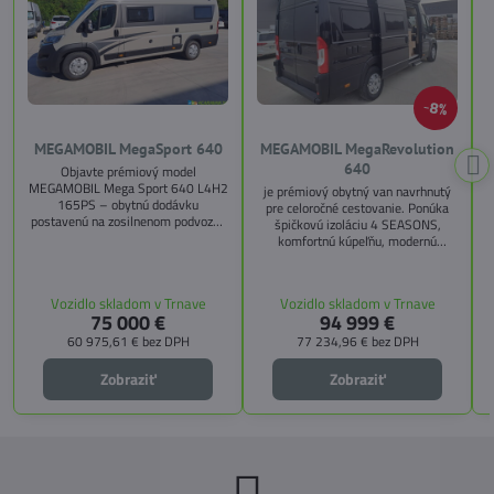
8%
MEGAMOBIL MegaSport 640
MEGAMOBIL MegaRevolution
640
Objavte prémiový model
MEGAMOBIL Mega Sport 640 L4H2
je prémiový obytný van navrhnutý
165PS – obytnú dodávku
pre celoročné cestovanie. Ponúka
postavenú na zosilnenom podvozku
špičkovú izoláciu 4 SEASONS,
Citroën Jumper, s dĺžkou 6,36 m a
komfortnú kúpeľňu, modernú
výškou 2,59 m. Tento model ponúka
kuchyňu, priestrannú spálňu s
4 miesta na jazdu a až 3 miesta na
s
pamäťovými matracmi a množstvo
spanie vďaka extra širokému
úložných riešení. Vďaka balíkom
Vozidlo skladom v Trnave
Vozidlo skladom v Trnave
pozdĺžnemu lôžku a možnosti
CITY, TECHNO, SICHERHEIT a
75 000 €
94 999 €
doplniť predné prídavné lôžko.
MEGA WINTER získate maximálnu
bezpečnosť, pohodlie a
60 975,61 €
bez DPH
77 234,96 €
bez DPH
technologické inovácie. Ideálna
voľba pre tých, ktorí hľadajú luxus,
Zobraziť
Zobraziť
funkčnosť a slobodu na cestách.