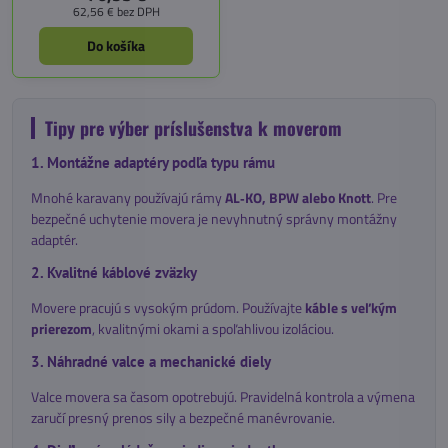
62,56 €
bez DPH
Do košíka
Tipy pre výber príslušenstva k moverom
1. Montážne adaptéry podľa typu rámu
Mnohé karavany používajú rámy
AL‑KO, BPW alebo Knott
. Pre
bezpečné uchytenie movera je nevyhnutný správny montážny
adaptér.
2. Kvalitné káblové zväzky
Movere pracujú s vysokým prúdom. Používajte
káble s veľkým
prierezom
, kvalitnými okami a spoľahlivou izoláciou.
3. Náhradné valce a mechanické diely
Valce movera sa časom opotrebujú. Pravidelná kontrola a výmena
zaručí presný prenos sily a bezpečné manévrovanie.