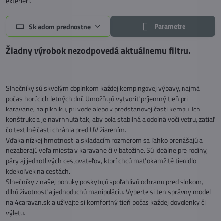
exteriéri.
Parametre
Skladom prednostne
Slnečníky sú skvelým doplnkom každej kempingovej výbavy, najmä
počas horúcich letných dní. Umožňujú vytvoriť príjemný tieň pri
karavane, na pikniku, pri vode alebo v predstanovej časti kempu. Ich
konštrukcia je navrhnutá tak, aby bola stabilná a odolná voči vetru, zatiaľ
čo textilné časti chránia pred UV žiarením.
Vďaka nízkej hmotnosti a skladacím rozmerom sa ľahko prenášajú a
nezaberajú veľa miesta v karavane či v batožine. Sú ideálne pre rodiny,
páry aj jednotlivých cestovateľov, ktorí chcú mať okamžité tienidlo
kdekoľvek na cestách.
Slnečníky z našej ponuky poskytujú spoľahlivú ochranu pred slnkom,
dlhú životnosť a jednoduchú manipuláciu. Vyberte si ten správny model
na 4caravan.sk a užívajte si komfortný tieň počas každej dovolenky či
výletu.