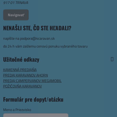
917 01 TRNAVA
Navigovať
NENAŠLI STE, ČO STE HĽADALI?
napíšte na
podpora@4caravan.sk
do 24 h vám zašlemu cenovú ponuku vybraného tovaru
Užitočné odkazy
KAMENNÁ PREDAJŇA
PREDAJ KARAVANOV AHORN
PREDAJ CAMPERVANOV MEGAMOBIL
POŽIČOVŇA KARAVANOV
Formulár pre dopyt/otázku
Meno a Priezvisko