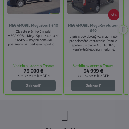
8%
MEGAMOBIL MegaSport 640
MEGAMOBIL MegaRevolution
640
Objavte prémiový model
MEGAMOBIL Mega Sport 640 L4H2
je prémiový obytný van navrhnutý
165PS – obytnú dodávku
pre celoročné cestovanie. Ponúka
postavenú na zosilnenom podvozku
špičkovú izoláciu 4 SEASONS,
Citroën Jumper, s dĺžkou 6,36 m a
komfortnú kúpeľňu, modernú
výškou 2,59 m. Tento model ponúka
kuchyňu, priestrannú spálňu s
4 miesta na jazdu a až 3 miesta na
s
pamäťovými matracmi a množstvo
spanie vďaka extra širokému
úložných riešení. Vďaka balíkom
Vozidlo skladom v Trnave
Vozidlo skladom v Trnave
pozdĺžnemu lôžku a možnosti
CITY, TECHNO, SICHERHEIT a
75 000 €
94 999 €
doplniť predné prídavné lôžko.
MEGA WINTER získate maximálnu
bezpečnosť, pohodlie a
60 975,61 €
bez DPH
77 234,96 €
bez DPH
technologické inovácie. Ideálna
voľba pre tých, ktorí hľadajú luxus,
Zobraziť
Zobraziť
funkčnosť a slobodu na cestách.