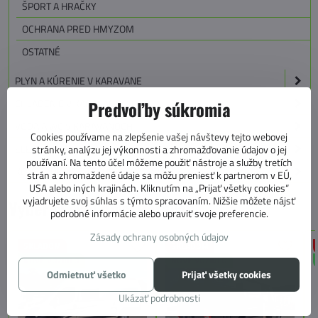
ŠPORT A HRAČKY
OCHRANA PRED HMYZOM
OSTATNÉ
PLYN A KÚRENIE V KARAVANE
CHLADENIE V KARAVANOCH
Predvoľby súkromia
VODA A WC V KARAVANOCH
Cookies používame na zlepšenie vašej návštevy tejto webovej
ELEKTRO V KARAVANE
stránky, analýzu jej výkonnosti a zhromažďovanie údajov o jej
používaní. Na tento účel môžeme použiť nástroje a služby tretích
KONŠTRUKCIA A TECHNIKA KARAVANU
strán a zhromaždené údaje sa môžu preniesť k partnerom v EÚ,
USA alebo iných krajinách. Kliknutím na „Prijať všetky cookies“
vyjadrujete svoj súhlas s týmto spracovaním. Nižšie môžete nájsť
Vyber si svoj nový karavan
podrobné informácie alebo upraviť svoje preferencie.
Zásady ochrany osobných údajov
SKLADOM
SKLADOM
NOVÉ VOZIDLO
NOVÉ VOZIDLO
Odmietnuť všetko
Prijať všetky cookies
Ukázať podrobnosti