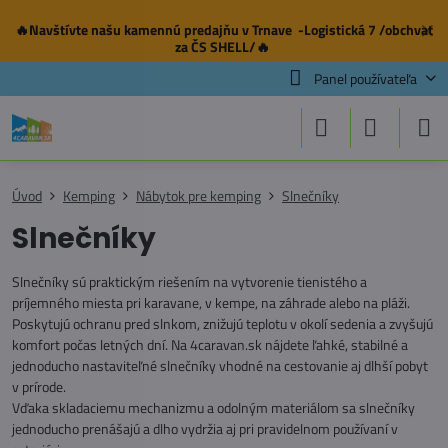
🔥Navštívte našu
kamennú predajňu
v Trnave -Logistická 7 /obchvat
✕
za ČS SHELL/🔥
Panel používateľa
Úvod
Kemping
Nábytok pre kemping
Slnečníky
Slnečníky
Slnečníky sú praktickým riešením na vytvorenie tienistého a
príjemného miesta pri karavane, v kempe, na záhrade alebo na pláži.
Poskytujú ochranu pred slnkom, znižujú teplotu v okolí sedenia a zvyšujú
komfort počas letných dní. Na 4caravan.sk nájdete ľahké, stabilné a
jednoducho nastaviteľné slnečníky vhodné na cestovanie aj dlhší pobyt
v prírode.
Vďaka skladaciemu mechanizmu a odolným materiálom sa slnečníky
jednoducho prenášajú a dlho vydržia aj pri pravidelnom používaní v