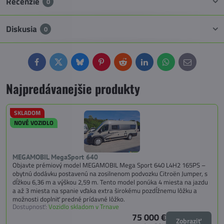
Recenzie
0
Diskusia
0
Facebook
Twitter
Bluesky
Pinterest
Reddit
LinkedIn
WhatsApp
E-
mail
Najpredávanejšie produkty
SKLADOM
NOVÉ VOZIDLO
MEGAMOBIL MegaSport 640
Objavte prémiový model MEGAMOBIL Mega Sport 640 L4H2 165PS –
obytnú dodávku postavenú na zosilnenom podvozku Citroën Jumper, s
dĺžkou 6,36 m a výškou 2,59 m. Tento model ponúka 4 miesta na jazdu
a až 3 miesta na spanie vďaka extra širokému pozdĺžnemu lôžku a
možnosti doplniť predné prídavné lôžko.
Dostupnosť:
Vozidlo skladom v Trnave
75 000 €
Zobraziť