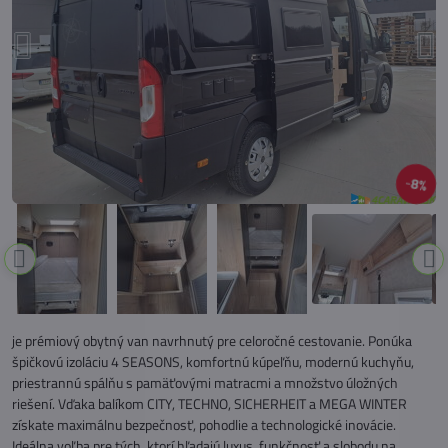
8%
je prémiový obytný van navrhnutý pre celoročné cestovanie. Ponúka
špičkovú izoláciu 4 SEASONS, komfortnú kúpeľňu, modernú kuchyňu,
priestrannú spálňu s pamäťovými matracmi a množstvo úložných
riešení. Vďaka balíkom CITY, TECHNO, SICHERHEIT a MEGA WINTER
získate maximálnu bezpečnosť, pohodlie a technologické inovácie.
Ideálna voľba pre tých, ktorí hľadajú luxus, funkčnosť a slobodu na