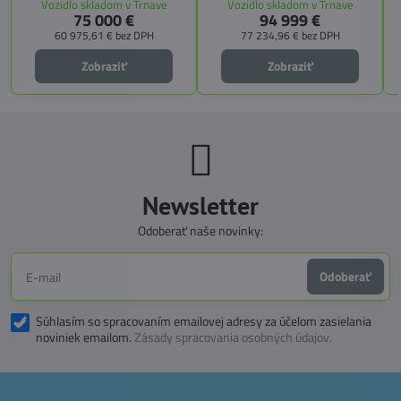
Vozidlo skladom v Trnave
Vozidlo skladom v Trnave
pozdĺžnemu lôžku a možnosti
CITY, TECHNO, SICHERHEIT a
75 000 €
94 999 €
doplniť predné prídavné lôžko.
MEGA WINTER získate maximálnu
bezpečnosť, pohodlie a
60 975,61 €
bez DPH
77 234,96 €
bez DPH
technologické inovácie. Ideálna
voľba pre tých, ktorí hľadajú luxus,
Zobraziť
Zobraziť
funkčnosť a slobodu na cestách.
Newsletter
Odoberať naše novinky:
Odoberať
Súhlasím so spracovaním emailovej adresy za účelom zasielania
noviniek emailom.
Zásady spracovania osobných údajov.