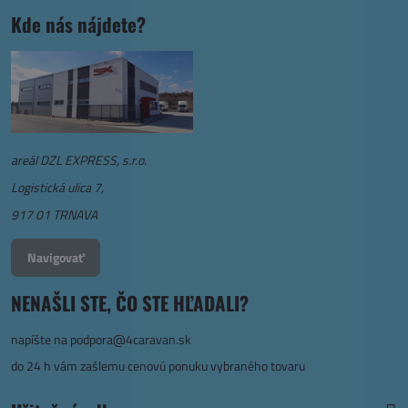
Kde nás nájdete?
areál DZL EXPRESS, s.r.o.
Logistická ulica 7,
917 01 TRNAVA
Navigovať
NENAŠLI STE, ČO STE HĽADALI?
napíšte na
podpora@4caravan.sk
do 24 h vám zašlemu cenovú ponuku vybraného tovaru