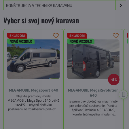
KONŠTRUKCIA A TECHNIKA KARAVANU
Vyber si svoj nový karavan
SKLADOM
SKLADOM
NOVÉ VOZIDLO
NOVÉ VOZIDLO
8%
MEGAMOBIL MegaSport 640
MEGAMOBIL MegaRevolution
640
Objavte prémiový model
MEGAMOBIL Mega Sport 640 L4H2
je prémiový obytný van navrhnutý
165PS – obytnú dodávku
pre celoročné cestovanie. Ponúka
postavenú na zosilnenom podvozku
špičkovú izoláciu 4 SEASONS,
Citroën Jumper, s dĺžkou 6,36 m a
komfortnú kúpeľňu, modernú
výškou 2,59 m. Tento model ponúka
kuchyňu, priestrannú spálňu s
4 miesta na jazdu a až 3 miesta na
s
pamäťovými matracmi a množstvo
spanie vďaka extra širokému
úložných riešení. Vďaka balíkom