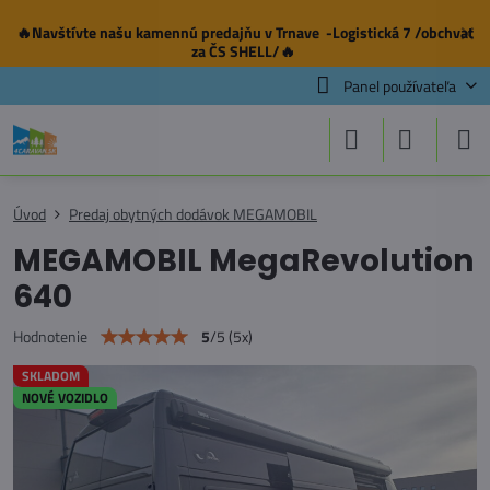
🔥Navštívte našu
kamennú predajňu
v Trnave -Logistická 7 /obchvat
✕
za ČS SHELL/🔥
Panel používateľa
Úvod
Predaj obytných dodávok MEGAMOBIL
MEGAMOBIL MegaRevolution
640
5
/
5
(
5
x)
Hodnotenie
SKLADOM
NOVÉ VOZIDLO