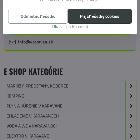
MEGAMOBIL MegaRevolution
640
Odmietnuť všetko
Prijať všetky cookies
Ukázať podrobnosti
+421 905 531 966
info@4caravan.sk
E SHOP KATEGÓRIE
MARKÍZY, PREDSTANY, KOBERCE
KEMPING
PLYN A KÚRENIE V KARAVANE
CHLADENIE V KARAVANOCH
VODA A WC V KARAVANOCH
ELEKTRO V KARAVANE