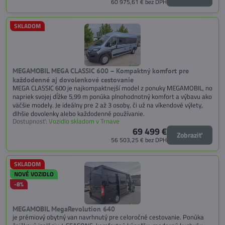
60 975,61 €
bez DPH
SKLADOM
MEGAMOBIL MEGA CLASSIC 600 – Kompaktný komfort pre
každodenné aj dovolenkové cestovanie
MEGA CLASSIC 600 je najkompaktnejší model z ponuky MEGAMOBIL, no
napriek svojej dĺžke 5,99 m ponúka plnohodnotný komfort a výbavu ako
väčšie modely. Je ideálny pre 2 až 3 osoby, či už na víkendové výlety,
dlhšie dovolenky alebo každodenné používanie.
Dostupnosť:
Vozidlo skladom v Trnave
69 499 €
Zobraziť
56 503,25 €
bez DPH
SKLADOM
NOVÉ VOZIDLO
-8%
MEGAMOBIL MegaRevolution 640
je prémiový obytný van navrhnutý pre celoročné cestovanie. Ponúka