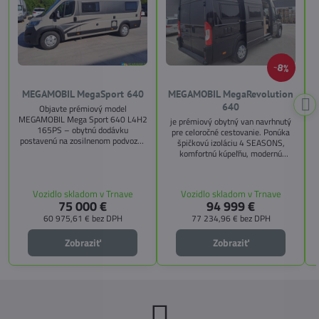
8%
MEGAMOBIL MegaSport 640
MEGAMOBIL MegaRevolution
640
Objavte prémiový model
MEGAMOBIL Mega Sport 640 L4H2
je prémiový obytný van navrhnutý
165PS – obytnú dodávku
pre celoročné cestovanie. Ponúka
postavenú na zosilnenom podvozku
špičkovú izoláciu 4 SEASONS,
Citroën Jumper, s dĺžkou 6,36 m a
komfortnú kúpeľňu, modernú
výškou 2,59 m. Tento model ponúka
kuchyňu, priestrannú spálňu s
4 miesta na jazdu a až 3 miesta na
s
pamäťovými matracmi a množstvo
spanie vďaka extra širokému
úložných riešení. Vďaka balíkom
Vozidlo skladom v Trnave
Vozidlo skladom v Trnave
pozdĺžnemu lôžku a možnosti
CITY, TECHNO, SICHERHEIT a
75 000 €
94 999 €
doplniť predné prídavné lôžko.
MEGA WINTER získate maximálnu
bezpečnosť, pohodlie a
60 975,61 €
bez DPH
77 234,96 €
bez DPH
technologické inovácie. Ideálna
voľba pre tých, ktorí hľadajú luxus,
Zobraziť
Zobraziť
funkčnosť a slobodu na cestách.