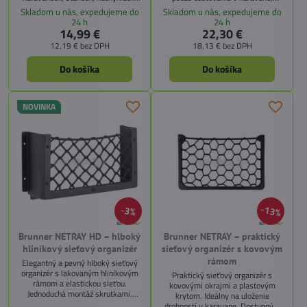
kúpeľniach či iných malých
obytnom aute alebo na lodi. Vďaka
Skladom u nás, expedujeme do
Skladom u nás, expedujeme do
priestoroch. Vďaka kompaktnému
mäkkej EVA pene chráni taniere
24 h
24 h
skladaciemu dizajnu zaberá o viac
pred poškodením, rozbitím a hlukom
14,99 €
22,30 €
než 50 % menej miesta, keď sa
pri pohybe vozidla.
12,19 €
bez DPH
18,13 €
bez DPH
nepoužíva – ideálny pre
kempovanie a karavaning.
Do košíka
Do košíka
NOVINKA
13%
3%
Brunner NETRAY HD – hlboký
Brunner NETRAY – praktický
hliníkový sieťový organizér
sieťový organizér s kovovým
rámom
Elegantný a pevný hlboký sieťový
organizér s lakovaným hliníkovým
Praktický sieťový organizér s
rámom a elastickou sieťou.
kovovými okrajmi a plastovým
Jednoduchá montáž skrutkami.
krytom. Ideálny na uloženie
Dostupný v troch veľkostiach.
drobností v karavane. Dostupný v