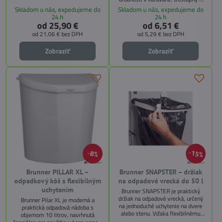
troch veľkostiach.
Skladom u nás, expedujeme do
Skladom u nás, expedujeme do
24 h
24 h
od 25,90 €
od 6,51 €
od 21,06 €
bez DPH
od 5,29 €
bez DPH
Zobraziť
Zobraziť
15%
8%
Brunner PILLAR XL –
Brunner SNAPSTER – držiak
odpadkový kôš s flexibilným
na odpadové vrecká do 50 l
uchytením
Brunner SNAPSTER je praktický
držiak na odpadové vrecká, určený
Brunner Pilar XL je moderná a
na jednoduché uchytenie na dvere
praktická odpadová nádoba s
alebo stenu. Vďaka flexibilnému
objemom 10 litrov, navrhnutá
samouzatváraciemu rámu drží