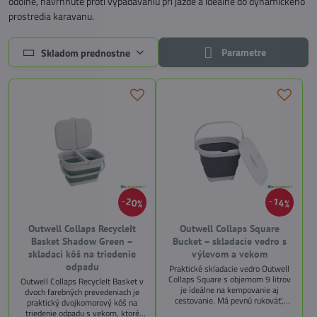
odolné, navrhnuté proti vypadávaniu pri jazde a ideálne do dynamického
prostredia karavanu.
Parametre
Skladom prednostne
20%
14%
Outwell Collaps RecycleIt
Outwell Collaps Square
Basket Shadow Green –
Bucket – skladacie vedro s
skladací kôš na triedenie
výlevom a vekom
odpadu
Praktické skladacie vedro Outwell
Collaps Square s objemom 9 litrov
Outwell Collaps RecycleIt Basket v
je ideálne na kempovanie aj
dvoch farebných prevedeniach je
cestovanie. Má pevnú rukoväť,
praktický dvojkomorový kôš na
výlevku a veko, ktoré skryje obsah
triedenie odpadu s vekom, ktoré