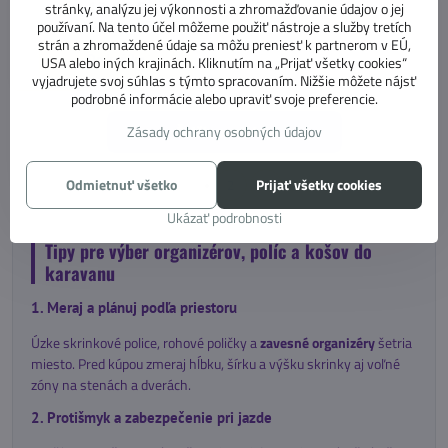
13,95 €
stránky, analýzu jej výkonnosti a zhromažďovanie údajov o jej
dosku jednoducho skrátiť na
11,34 €
bez DPH
používaní. Na tento účel môžeme použiť nástroje a služby tretích
požadovaný rozmer – stačí ju
strán a zhromaždené údaje sa môžu preniesť k partnerom v EÚ,
odstrihnúť pozdĺž perforácie.
Do košíka
USA alebo iných krajinách. Kliknutím na „Prijať všetky cookies“
vyjadrujete svoj súhlas s týmto spracovaním. Nižšie môžete nájsť
podrobné informácie alebo upraviť svoje preferencie.
Zásady ochrany osobných údajov
Ďalšie produkty
Odmietnuť všetko
1
2
Prijať všetky cookies
Ukázať podrobnosti
Tipy pre výber organizérov, políc a košov do
karavanu
1. Meraj a plánuj podľa priestoru
Úzke skrinkové police, rohové poličky a
zavesné organizéry
šetria
miesto. Pred kúpou zmeraj hĺbku, šírku a výšku skrinky aj voľné
zóny na stenách a dverách.
2. Protišmyk a zabezpečenie pri jazde