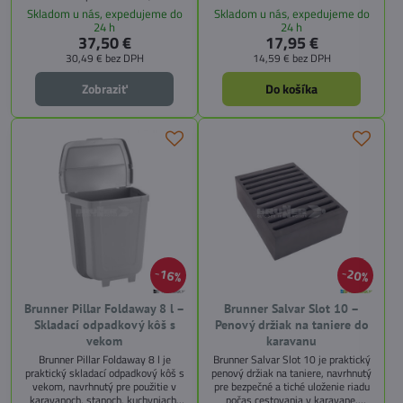
a chráni pred hmyzom. Po použití ho
zabraňuje zápachu a vniknutiu
Skladom u nás, expedujeme do
Skladom u nás, expedujeme do
možno jednoducho zložiť do plochej
hmyzu. Možno ho použiť aj ako
24 h
24 h
podoby.
otvorený kôš alebo zložiť pre úsporu
37,50 €
17,95 €
miesta.
30,49 €
bez DPH
14,59 €
bez DPH
Zobraziť
Do košíka
16%
20%
Brunner Pillar Foldaway 8 l –
Brunner Salvar Slot 10 –
Skladací odpadkový kôš s
Penový držiak na taniere do
vekom
karavanu
Brunner Pillar Foldaway 8 l je
Brunner Salvar Slot 10 je praktický
praktický skladací odpadkový kôš s
penový držiak na taniere, navrhnutý
vekom, navrhnutý pre použitie v
pre bezpečné a tiché uloženie riadu
karavanoch, stanoch, kuchyniach,
počas cestovania v karavane,