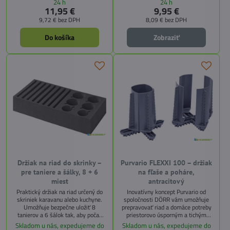
24 h
24 h
Poháre sú bezpečne uložené aj
do moderných interiérov.
11,95 €
9,95 €
počas jazdy. Montážna sada so
9,72 €
bez DPH
8,09 €
bez DPH
skrutkami je súčasťou balenia.
Do košíka
Zobraziť
Držiak na riad do skrinky –
Purvario FLEXXI 100 – držiak
pre taniere a šálky, 8 + 6
na fľaše a poháre,
miest
antracitový
Praktický držiak na riad určený do
Inovatívny koncept Purvario od
skriniek karavanu alebo kuchyne.
spoločnosti DÖRR vám umožňuje
Umožňuje bezpečne uložiť 8
prepravovať riad a domáce potreby
tanierov a 6 šálok tak, aby počas
priestorovo úsporným a tichým
jazdy nevznikal hluk ani poškodenie
spôsobom. Pohodlné a flexibilné
Skladom u nás, expedujeme do
Skladom u nás, expedujeme do