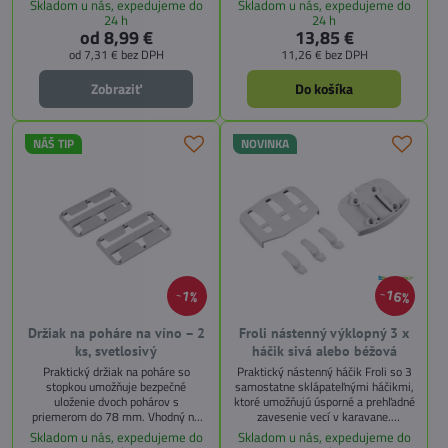
Skladom u nás, expedujeme do
Skladom u nás, expedujeme do
alebo nabíjačku, všetko máte vďaka
mechanizmu šetrí priestor, je
24 h
24 h
týmto kapsám vždy po ruke.
nenápadný a ľahko montovateľný.
od 8,99 €
13,85 €
Vyberte si veľkosť podľa priestoru,
od 7,31 €
bez DPH
11,26 €
bez DPH
ktorý máte k dispozícii, a užívajte si
praktickosť na každej ceste.
Zobraziť
Do košíka
NÁŠ TIP
NOVINKA
16%
1%
Držiak na poháre na víno – 2
Froli nástenný výklopný 3 x
ks, svetlosivý
háčik sivá alebo béžová
Praktický držiak na poháre so
Praktický nástenný háčik Froli so 3
stopkou umožňuje bezpečné
samostatne sklápateľnými háčikmi,
uloženie dvoch pohárov s
ktoré umožňujú úsporné a prehľadné
priemerom do 78 mm. Vhodný na
zavesenie vecí v karavane.
montáž zavesením alebo
Jednoduchá montáž vrátane
Skladom u nás, expedujeme do
Skladom u nás, expedujeme do
postavením do skrinky či regálu.
skrutiek. Svetlosivá farba vhodná