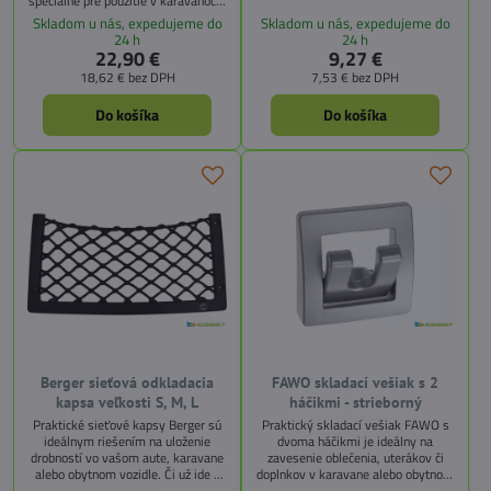
špeciálne pre použitie v karavanoch,
vrecko pevne na mieste bez
obytných vozidlách, prívesoch či na
Skladom u nás, expedujeme do
Skladom u nás, expedujeme do
nutnosti ďalších úchytov.Montáž je
lodiach. Vďaka kompaktným
24 h
24 h
možná dvomi spôsobmi – pomocou
rozmerom a nízkej hmotnosti je
22,90 €
9,27 €
2 skrutiek alebo samolepiacich
ideálna na úsporu priestoru.
18,62 €
bez DPH
7,53 €
bez DPH
pásikov, ktoré sú súčasťou balenia.
Vyrobená je zo 100% odolného PP,
Držiak je vhodný pre vrecia s
čo zaručuje dlhú životnosť aj v
objemom do 50 litrov, čo z neho robí
Do košíka
Do košíka
náročných podmienkach. Súčasťou
ideálne...
nádoby je uzatvárateľný vrchnák,
ktorý pomáha...
Berger sieťová odkladacia
FAWO skladací vešiak s 2
kapsa veľkosti S, M, L
háčikmi - strieborný
Praktické sieťové kapsy Berger sú
Praktický skladací vešiak FAWO s
ideálnym riešením na uloženie
dvoma háčikmi je ideálny na
drobností vo vašom aute, karavane
zavesenie oblečenia, uterákov či
alebo obytnom vozidle. Či už ide o
doplnkov v karavane alebo obytnom
smartfón, vreckovky, fľašu s vodou
aute. Vďaka skladaciemu