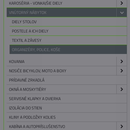
KAROSÉRIA - VONKAJŠIE DIELY
VNÚTORNÝ NÁBYTOK
DIELY STOLOV
POSTELE A ICH DIELY
TEXTIL A ZÁVESY
ORGANIZÉRY, POLICE, KOŠE
KOVANIA
NOSIČE BICYKLOV, MOTO A BOXY
PRÍDAVNÉ ZRKADLÁ
OKNÁ A MOSKYTIÉRY
SERVISNÉ KLAPKY A DVIERKA
IZOLÁCIA DO STIEN
KLINY A PODLOŽKY KOLIES
KABÍNA A AUTOPRÍSLUŠENSTVO