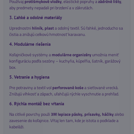
Používaj
protišmykové vložky
, elastické popruhy a
zádržné lišty
,
aby predmety nepadali pri brzdení a v zákrutách.
3. Ľahké a odolné materiály
Uprednostni
hliník, plast
a odolný textil. Sú ľahké, jednoducho sa
čistia a znižujú celkovú hmotnosť karavanu.
4. Modulárne riešenia
Koľajničkové systémy a
modulárne organizéry
umožnia meniť
konfiguráciu podľa sezóny – kuchyňa, kúpeľňa, šatník, garážový
box.
5. Vetranie a hygiena
Pre potraviny a textil vol
perforované koše
a sieťované vrecká.
Znižujú vlhkosť a zápach, uľahčujú rýchle vyschnutie a prehľad.
6. Rýchla montáž bez vŕtania
Na citlivé povrchy použi
3M lepiace pásky, prísavky, háčiky
alebo
zavesenie do koľajnice. Vŕtaj len tam, kde je istota o podklade a
kabeláži.