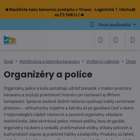
🔥Navštívte našu
kamennú predajňu
v Trnave -Logistická 7 /obchvat
✕
za ČS SHELL/🔥
Panel používateľa
Úvod
Konštrukcia a technika karavanu
Vnútorný nábytok
Organiz
Organizéry a police
Organizéry, police a koše pomáhajú udržať poriadok v malom priestore
karavanu a zvyšujú praktickosť interiéru pri cestovaní aj dlhšom
kempovaní. Správne zvolené úložné riešenia využívajú každý centimeter
priestoru – od kuchynky, kúpeľne a šatníka až po garážovú časť a dvere.
V tejto kategórii nájdeš nástenné a zavesné organizéry, skladacie
textilné koše, úzke skrinkové police, rohové poličky, boxy do garáže,
organizéry na dvere a sedadlá, protišmykové vložky, držiaky potravín a
kuchynských súprav aj praktické háčiky a koľajničky. Produkty sú ľahké,