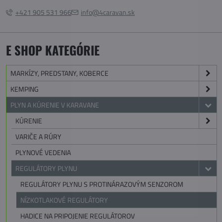
+421 905 531 966
info@4caravan.sk
E SHOP KATEGÓRIE
MARKÍZY, PREDSTANY, KOBERCE
KEMPING
PLYN A KÚRENIE V KARAVANE
KÚRENIE
VARIČE A RÚRY
PLYNOVÉ VEDENIA
REGULÁTORY PLYNU
REGULÁTORY PLYNU S PROTINÁRAZOVÝM SENZOROM
NÍZKOTLAKOVÉ REGULÁTORY
HADICE NA PRIPOJENIE REGULÁTOROV