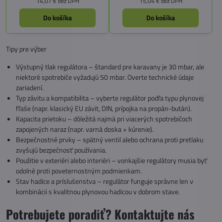
14,07 €
bez DPH
15,04 €
bez DPH
Do košíka
Do košíka
Tipy pre výber
Výstupný tlak regulátora – štandard pre karavany je 30 mbar, ale
niektoré spotrebiče vyžadujú 50 mbar. Overte technické údaje
zariadení.
Typ závitu a kompatibilita – vyberte regulátor podľa typu plynovej
fľaše (napr. klasický EU závit, DIN, prípojka na propán-bután).
Kapacita prietoku – dôležitá najmä pri viacerých spotrebičoch
zapojených naraz (napr. varná doska + kúrenie).
Bezpečnostné prvky – spätný ventil alebo ochrana proti pretlaku
zvyšujú bezpečnosť používania.
Použitie v exteriéri alebo interiéri – vonkajšie regulátory musia byť
odolné proti poveternostným podmienkam.
Stav hadice a príslušenstva – regulátor funguje správne len v
kombinácii s kvalitnou plynovou hadicou v dobrom stave.
Potrebujete poradiť? Kontaktujte nás