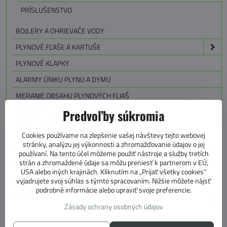
PRÍSLUŠENSTVO
BOJLERY A OHRIEVAČE VODY
PLYNOVÉ FĽAŠE A KARTUŠE
PLYNOVÉ KLAPKY
ALARMY ÚNIKU PLYNU A DYMU
MERANIE OBSAHU PLYNOVÝCH FLIAŠ
HASIACE PRÍSTROJE PRE KARAVANY
Predvoľby súkromia
ZAPALOVAČE
Cookies používame na zlepšenie vašej návštevy tejto webovej
stránky, analýzu jej výkonnosti a zhromažďovanie údajov o jej
CHLADENIE V KARAVANOCH
používaní. Na tento účel môžeme použiť nástroje a služby tretích
strán a zhromaždené údaje sa môžu preniesť k partnerom v EÚ,
VODA A WC V KARAVANOCH
USA alebo iných krajinách. Kliknutím na „Prijať všetky cookies“
vyjadrujete svoj súhlas s týmto spracovaním. Nižšie môžete nájsť
ELEKTRO V KARAVANE
podrobné informácie alebo upraviť svoje preferencie.
KONŠTRUKCIA A TECHNIKA KARAVANU
Zásady ochrany osobných údajov
Vyber si svoj nový karavan