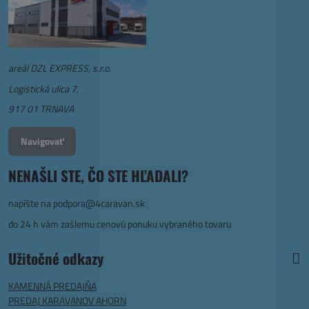
areál DZL EXPRESS, s.r.o.
Logistická ulica 7,
917 01 TRNAVA
Navigovať
NENAŠLI STE, ČO STE HĽADALI?
napíšte na
podpora@4caravan.sk
do 24 h vám zašlemu cenovú ponuku vybraného tovaru
Užitočné odkazy
KAMENNÁ PREDAJŇA
PREDAJ KARAVANOV AHORN