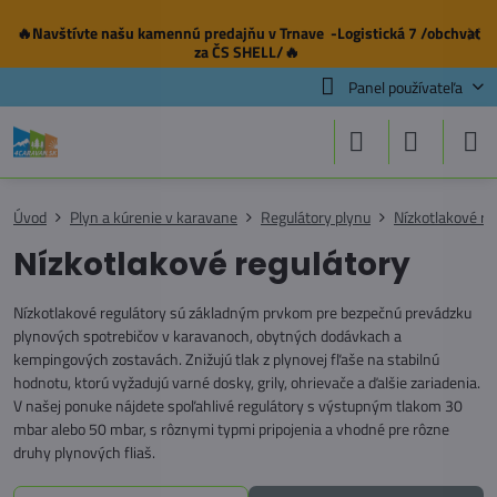
🔥Navštívte našu
kamennú predajňu
v Trnave -Logistická 7 /obchvat
✕
za ČS SHELL/🔥
Panel používateľa
Úvod
Plyn a kúrenie v karavane
Regulátory plynu
Nízkotlakové re
Nízkotlakové regulátory
Nízkotlakové regulátory sú základným prvkom pre bezpečnú prevádzku
plynových spotrebičov v karavanoch, obytných dodávkach a
kempingových zostavách. Znižujú tlak z plynovej fľaše na stabilnú
hodnotu, ktorú vyžadujú varné dosky, grily, ohrievače a ďalšie zariadenia.
V našej ponuke nájdete spoľahlivé regulátory s výstupným tlakom 30
mbar alebo 50 mbar, s rôznymi typmi pripojenia a vhodné pre rôzne
druhy plynových fliaš.