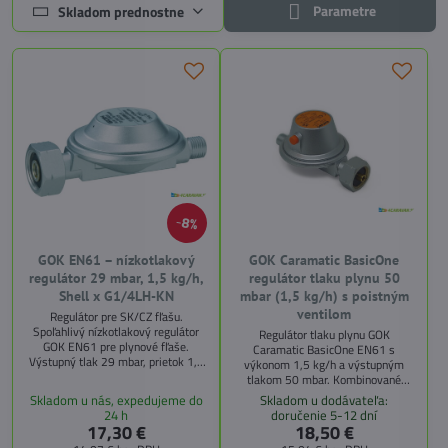
Parametre
Skladom prednostne
8%
GOK EN61 – nízkotlakový
GOK Caramatic BasicOne
regulátor 29 mbar, 1,5 kg/h,
regulátor tlaku plynu 50
Shell x G1/4LH-KN
mbar (1,5 kg/h) s poistným
ventilom
Regulátor pre SK/CZ fľašu.
Spoľahlivý nízkotlakový regulátor
Regulátor tlaku plynu GOK
GOK EN61 pre plynové fľaše.
Caramatic BasicOne EN61 s
Výstupný tlak 29 mbar, prietok 1,5
výkonom 1,5 kg/h a výstupným
kg/h, pripojenie Shell x G1/4LH-KN.
tlakom 50 mbar. Kombinované
Ideálny pre karavany a kemping.
pripojenie Shell-WS x G1/4 LH,
Skladom u nás, expedujeme do
Skladom u dodávateľa:
integrovaný poistný ventil PRV.
24 h
doručenie 5-12 dní
Ideálny pre karavany a obytné
17,30 €
18,50 €
vozidlá.