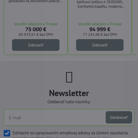
postavenú na zosilnenom podvozku
špičkovú izoláciu 4 SEASONS,
Citroën Jumper, s dĺžkou 6,36 m a
komfortnú kúpeľňu, modernú
výškou 2,59 m. Tento model ponúka
kuchyňu, priestrannú spálňu s
4 miesta na jazdu a až 3 miesta na
s
pamäťovými matracmi a množstvo
spanie vďaka extra širokému
úložných riešení. Vďaka balíkom
Vozidlo skladom v Trnave
Vozidlo skladom v Trnave
pozdĺžnemu lôžku a možnosti
CITY, TECHNO, SICHERHEIT a
75 000 €
94 999 €
doplniť predné prídavné lôžko.
MEGA WINTER získate maximálnu
bezpečnosť, pohodlie a
60 975,61 €
bez DPH
77 234,96 €
bez DPH
technologické inovácie. Ideálna
voľba pre tých, ktorí hľadajú luxus,
Zobraziť
Zobraziť
funkčnosť a slobodu na cestách.
Newsletter
Odoberať naše novinky:
Odoberať
Súhlasím so spracovaním emailovej adresy za účelom zasielania