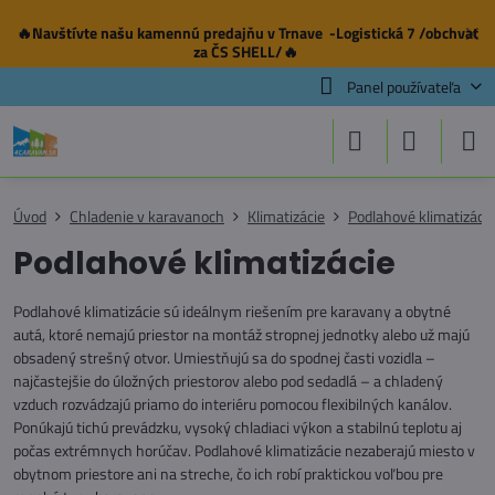
🔥Navštívte našu
kamennú predajňu
v Trnave -Logistická 7 /obchvat
✕
za ČS SHELL/🔥
Panel používateľa
Úvod
Chladenie v karavanoch
Klimatizácie
Podlahové klimatizácie
Podlahové klimatizácie
Podlahové klimatizácie sú ideálnym riešením pre karavany a obytné
autá, ktoré nemajú priestor na montáž stropnej jednotky alebo už majú
obsadený strešný otvor. Umiestňujú sa do spodnej časti vozidla –
najčastejšie do úložných priestorov alebo pod sedadlá – a chladený
vzduch rozvádzajú priamo do interiéru pomocou flexibilných kanálov.
Ponúkajú tichú prevádzku, vysoký chladiaci výkon a stabilnú teplotu aj
počas extrémnych horúčav. Podlahové klimatizácie nezaberajú miesto v
obytnom priestore ani na streche, čo ich robí praktickou voľbou pre