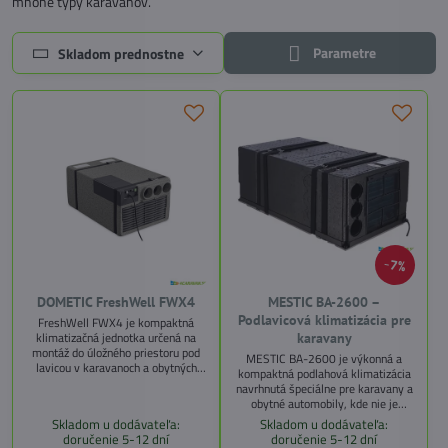
mnohé typy karavanov.
Parametre
Skladom prednostne
7%
DOMETIC FreshWell FWX4
MESTIC BA-2600 –
Podlavicová klimatizácia pre
FreshWell FWX4 je kompaktná
klimatizačná jednotka určená na
karavany
montáž do úložného priestoru pod
MESTIC BA-2600 je výkonná a
lavicou v karavanoch a obytných
kompaktná podlahová klimatizácia
vozidlách. Vďaka tomuto riešeniu
navrhnutá špeciálne pre karavany a
neovplyvňuje výšku vozidla a šetrí
obytné automobily, kde nie je
priestor. Je vhodná pre vozidlá do 8
možné inštalovať strešnú jednotku.
Skladom u dodávateľa:
Skladom u dodávateľa:
metrov dĺžky.
Vďaka svojmu umiestneniu pod
doručenie 5-12 dní
doručenie 5-12 dní