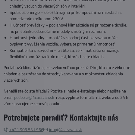
chladný vzduch do viacerých zón v interiéri.
Spotreba energie – dôležitá najmä pri kempovaní na miestach s
obmedzeným príkonom 230 V.
Hlučnosť prevádzky – podlahové klimatizácie sú prirodzene tichšie,
no pri spánku odporúčame modely s nočným režimom.
Hmotnosť jednotky – montáž v spodnej časti karavanu môže
ovplyvniť vyváženie vozidla; vyberajte primeranú hmotnosť.
Kompatibilita s rozvodmi – uistite sa, že klimatizácia umožňuje
flexibilnú montáž hadíc do miest, ktoré chcete chladiť.
Podlahová klimatizácia je skvelou voľbou pre každého, kto chce výkonné
chladenie bez zásahu do strechy karavanu a s možnosťou chladenia
viacerých zón.
Nenašli ste čo ste hľadali? Pozrite si naše e-katalogy alebo napíšte na
email
podpora@4caravan.sk
resp. vyplnte formulár na webe a do 24 h
vám spracujeme cenovú ponuku.
Potrebujete poradiť? Kontaktujte nás
+421 905 531 966
info@4caravan.sk