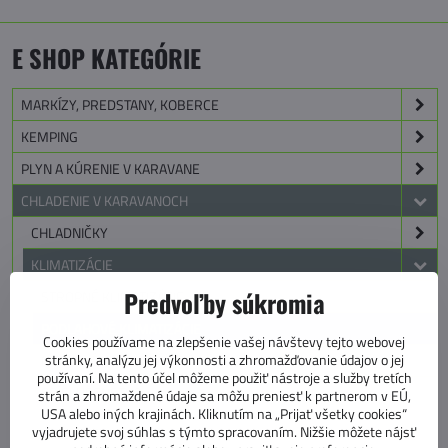
E SHOP KATEGÓRIE
MARKÍZY, PREDSTANY, KOBERCE
KEMPING
PLYN A KÚRENIE V KARAVANE
CHLADENIE V KARAVANOCH
CHLADNIČKY
KLIMATIZÁCIE
Predvoľby súkromia
STROPNÉ KLIMATIZÁCIE
PODLAHOVÉ KLIMATIZÁCIE
Cookies používame na zlepšenie vašej návštevy tejto webovej
stránky, analýzu jej výkonnosti a zhromažďovanie údajov o jej
MOBILNÉ KLIMATIZÁCIE
používaní. Na tento účel môžeme použiť nástroje a služby tretích
PRÍSLUŠENSTVO
strán a zhromaždené údaje sa môžu preniesť k partnerom v EÚ,
USA alebo iných krajinách. Kliknutím na „Prijať všetky cookies“
vyjadrujete svoj súhlas s týmto spracovaním. Nižšie môžete nájsť
MOBILNÉ CHLADIČE