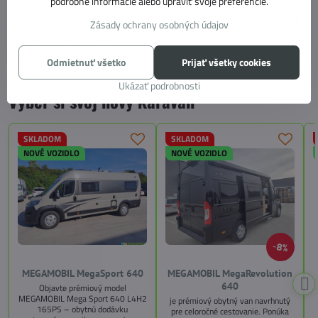
podrobné informácie alebo upraviť svoje preferencie.
VODA A WC V KARAVANOCH
Zásady ochrany osobných údajov
ELEKTRO V KARAVANE
Odmietnuť všetko
Prijať všetky cookies
KONŠTRUKCIA A TECHNIKA KARAVANU
Ukázať podrobnosti
Vyber si svoj nový karavan
SKLADOM
SKLADOM
NOVÉ VOZIDLO
NOVÉ VOZIDLO
8%
MEGAMOBIL MegaSport 640
MEGAMOBIL MegaRevolution
640
Objavte prémiový model
MEGAMOBIL Mega Sport 640 L4H2
je prémiový obytný van navrhnutý
165PS – obytnú dodávku
pre celoročné cestovanie. Ponúka