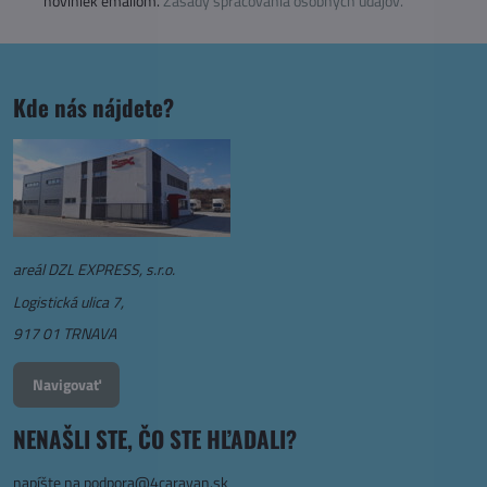
noviniek emailom.
Zásady spracovania osobných údajov.
Kde nás nájdete?
areál DZL EXPRESS, s.r.o.
Logistická ulica 7,
917 01 TRNAVA
Navigovať
NENAŠLI STE, ČO STE HĽADALI?
napíšte na
podpora@4caravan.sk