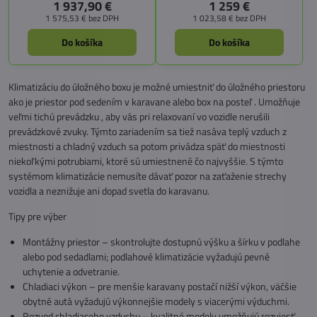
lavicu alebo posteľ šetrí priestor a
1 937,90 €
1 259 €
zároveň poskytuje komfortné
1 575,53 €
bez DPH
1 023,58 €
bez DPH
chladenie aj vykurovanie.
Do košíka
Do košíka
Klimatizáciu do úložného boxu je možné umiestniť do úložného priestoru
ako je priestor pod sedením v karavane alebo box na posteľ . Umožňuje
veľmi tichú prevádzku , aby vás pri relaxovaní vo vozidle nerušili
prevádzkové zvuky. Týmto zariadením sa tiež nasáva teplý vzduch z
miestnosti a chladný vzduch sa potom privádza späť do miestnosti
niekoľkými potrubiami, ktoré sú umiestnené čo najvyššie. S týmto
systémom klimatizácie nemusíte dávať pozor na zaťaženie strechy
vozidla a neznižuje ani dopad svetla do karavanu.
Tipy pre výber
Montážny priestor – skontrolujte dostupnú výšku a šírku v podlahe
alebo pod sedadlami; podlahové klimatizácie vyžadujú pevné
uchytenie a odvetranie.
Chladiaci výkon – pre menšie karavany postačí nižší výkon, väčšie
obytné autá vyžadujú výkonnejšie modely s viacerými výduchmi.
Rozvod chladiaceho vzduchu – kvalitné modely umožňujú rozviesť