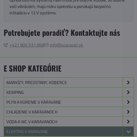
voči vibráciám, majú nízku spotrebu a ponúkajú bezpečnú
inštaláciu v 12 V systéme.
Potrebujete poradiť? Kontaktujte nás
+421 905 531 966
info@4caravan.sk
E SHOP KATEGÓRIE
MARKÍZY, PREDSTANY, KOBERCE
KEMPING
PLYN A KÚRENIE V KARAVANE
CHLADENIE V KARAVANOCH
VODA A WC V KARAVANOCH
ELEKTRO V KARAVANE