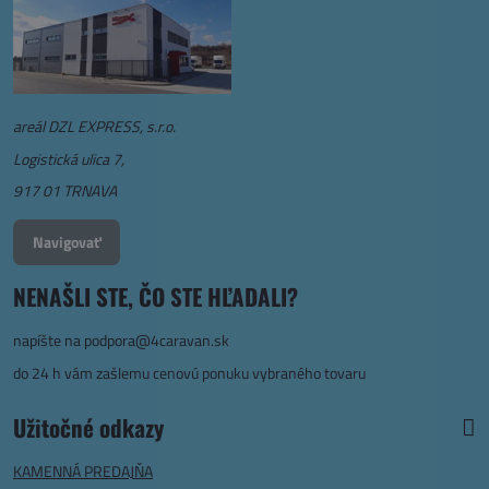
areál DZL EXPRESS, s.r.o.
Logistická ulica 7,
917 01 TRNAVA
Navigovať
NENAŠLI STE, ČO STE HĽADALI?
napíšte na
podpora@4caravan.sk
do 24 h vám zašlemu cenovú ponuku vybraného tovaru
Užitočné odkazy
KAMENNÁ PREDAJŇA