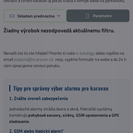
cestách a chráni karavan aj počas státia v kempe alebo na parkovisku.
Parametre
Skladom prednostne
Nenašli ste čo ste hľadali? Pozrite si naše
e-katalogy
alebo napíšte na
email
podpora@4caravan.sk
resp. vyplnte formulár na webe a do 24 h
vám spracujeme cenovú ponuku.
Tipy pre správny výber alarmu pre karavan
1. Zvážte úroveň zabezpečenia
Jednoduché alarmy strážia dvere a okná. Pokročilé systémy
kombinujú
pohybové senzory, sirény, GSM upozornenia a GPS
sledovanie
.
2. GSM alebo klasický alarm?