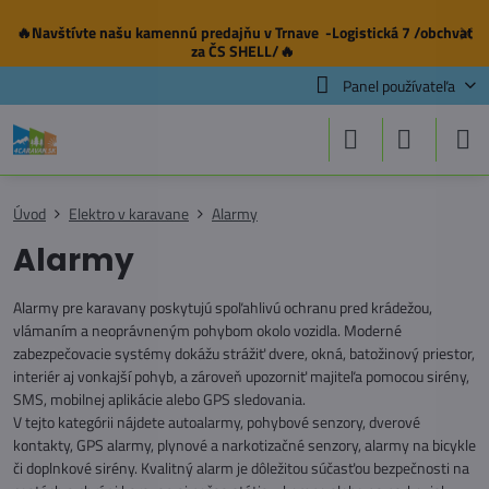
🔥Navštívte našu
kamennú predajňu
v Trnave -Logistická 7 /obchvat
✕
za ČS SHELL/🔥
Panel používateľa
Úvod
Elektro v karavane
Alarmy
Alarmy
Alarmy pre karavany poskytujú spoľahlivú ochranu pred krádežou,
vlámaním a neoprávneným pohybom okolo vozidla. Moderné
zabezpečovacie systémy dokážu strážiť dvere, okná, batožinový priestor,
interiér aj vonkajší pohyb, a zároveň upozorniť majiteľa pomocou sirény,
SMS, mobilnej aplikácie alebo GPS sledovania.
V tejto kategórii nájdete autoalarmy, pohybové senzory, dverové
kontakty, GPS alarmy, plynové a narkotizačné senzory, alarmy na bicykle
či doplnkové sirény. Kvalitný alarm je dôležitou súčasťou bezpečnosti na