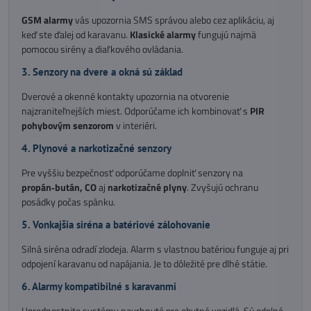
GSM alarmy
vás upozornia SMS správou alebo cez aplikáciu, aj
keď ste ďalej od karavanu.
Klasické alarmy
fungujú najmä
pomocou sirény a diaľkového ovládania.
3. Senzory na dvere a okná sú základ
Dverové a okenné kontakty upozornia na otvorenie
najzraniteľnejších miest. Odporúčame ich kombinovať s
PIR
pohybovým senzorom
v interiéri.
4. Plynové a narkotizačné senzory
Pre vyššiu bezpečnosť odporúčame doplniť senzory na
propán‑bután, CO
aj
narkotizačné plyny
. Zvyšujú ochranu
posádky počas spánku.
5. Vonkajšia siréna a batériové zálohovanie
Silná siréna odradí zlodeja. Alarm s vlastnou batériou funguje aj pri
odpojení karavanu od napájania. Je to dôležité pre dlhé státie.
6. Alarmy kompatibilné s karavanmi
Uprednostnite systémy navrhnuté pre obytné vozidlá. Sú odolné