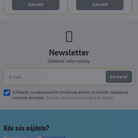
voľba pre tých, ktorí hľadajú luxus,
Zobraziť
Zobraziť
funkčnosť a slobodu na cestách.
Newsletter
Odoberať naše novinky:
Odoberať
Súhlasím so spracovaním emailovej adresy za účelom zasielania
noviniek emailom.
Zásady spracovania osobných údajov.
Kde nás nájdete?