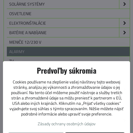
SOLÁRNE SYSTÉMY
OSVETLENIE
ELEKTROINŠTALÁCIE
BATÉRIE A NABÍJANIE
MENIČE 12/230 V
ALARMY
TV
Predvoľby súkromia
SATELITY
INTERNETOVÉ LTE ANTÉNY
Cookies používame na zlepšenie vašej návštevy tejto webovej
stránky, analýzu jej výkonnosti a zhromažďovanie údajov o jej
AUTORÁDIA A NAVIGÁCIE
používaní. Na tento účel môžeme použiť nástroje a služby tretích
strán a zhromaždené údaje sa môžu preniesť k partnerom v EÚ,
CÚVACIE SYSTÉMY
USA alebo iných krajinách. Kliknutím na „Prijať všetky cookies“
vyjadrujete svoj súhlas s týmto spracovaním. Nižšie môžete nájsť
SPOTREBIČE
podrobné informácie alebo upraviť svoje preferencie.
KONŠTRUKCIA A TECHNIKA KARAVANU
Zásady ochrany osobných údajov