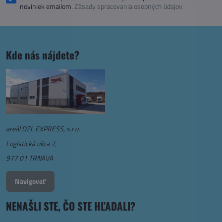
noviniek emailom.
Zásady spracovania osobných údajov.
Kde nás nájdete?
areál DZL EXPRESS, s.r.o.
Logistická ulica 7,
917 01 TRNAVA
Navigovať
NENAŠLI STE, ČO STE HĽADALI?