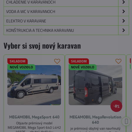
CHLADENIE V KARAVANOCH
VODA A WC V KARAVANOCH
ELEKTRO V KARAVANE
KONŠTRUKCIA A TECHNIKA KARAVANU
Vyber si svoj nový karavan
SKLADOM
SKLADOM
NOVÉ VOZIDLO
NOVÉ VOZIDLO
8%
MEGAMOBIL MegaSport 640
MEGAMOBIL MegaRevolution
640
Objavte prémiový model
MEGAMOBIL Mega Sport 640 L4H2
je prémiový obytný van navrhnutý
165PS – obytnú dodávku