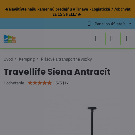
🔥Navštívte našu
kamennú predajňu
v Trnave -Logistická 7 /obchvat
✕
za ČS SHELL/🔥
Panel používateľa
Úvod
Kemping
Plážové a transportné vozíky
Travellife Siena Antracit
5
/
5
(
1
x)
Hodnotenie