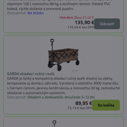
objemom 126 l, nosnosťou 80 kg a oceľovým rámom. Odolné PVC
kolesá, rýchle zloženie a prenosné puzdro.
Dostupnosť:
Na otázku
163,30 €
Zľava 27,40 €
135,90 €
Zobraziť
110,49 €
bez DPH
GARDA skladací ručný vozík
GARDA je ľahký a kompaktný skladací ručný vozík vhodný na výlety,
kempovanie aj domácu záhradu. Vyrobený z odolného 300D materiálu,
s čiernym rámom, pevnou konštrukciou a nosnosťou 50 kg. Jednoduché
skladanie s automatickým zaistením.
Dostupnosť:
Skladom u dodávateľa: doručenie 5-12 dní
89,95 €
Do košíka
73,13 €
bez DPH