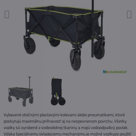
Vybavené otočnými plastovými kolesami alebo pneumatikami, ktoré
poskytujú maximálnu priľnavosť aj na nespevnenom povrchu. Všetky
vozíky sú vyrobené z vodeodolnej tkaniny a majú vodoodpudivý povlak.
Vďaka špeciálnemu skladaciemu mechanizmu je možné vozíkypo použití