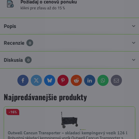
Požiadaj o cenovú ponuku
klikni pre zľavu až do 15 %
Popis
Recenzie
0
Diskusia
0
Facebook
Twitter
Bluesky
Pinterest
Reddit
LinkedIn
WhatsApp
E-
mail
Najpredávanejšie produkty
-16%
Outwell Cancun Transporter – skladací kempingový vozík 126 l
Robustný skladací kempingový vozík Outwell Cancun Transporter s