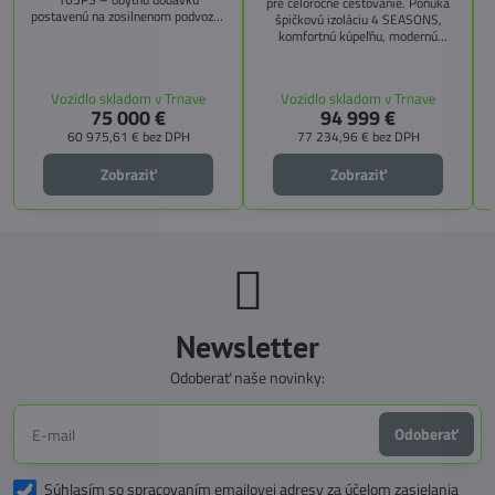
pre celoročné cestovanie. Ponúka
postavenú na zosilnenom podvozku
špičkovú izoláciu 4 SEASONS,
Citroën Jumper, s dĺžkou 6,36 m a
komfortnú kúpeľňu, modernú
výškou 2,59 m. Tento model ponúka
kuchyňu, priestrannú spálňu s
4 miesta na jazdu a až 3 miesta na
s
pamäťovými matracmi a množstvo
spanie vďaka extra širokému
úložných riešení. Vďaka balíkom
Vozidlo skladom v Trnave
Vozidlo skladom v Trnave
pozdĺžnemu lôžku a možnosti
CITY, TECHNO, SICHERHEIT a
75 000 €
94 999 €
doplniť predné prídavné lôžko.
MEGA WINTER získate maximálnu
bezpečnosť, pohodlie a
60 975,61 €
bez DPH
77 234,96 €
bez DPH
technologické inovácie. Ideálna
voľba pre tých, ktorí hľadajú luxus,
Zobraziť
Zobraziť
funkčnosť a slobodu na cestách.
Newsletter
Odoberať naše novinky:
Odoberať
Súhlasím so spracovaním emailovej adresy za účelom zasielania