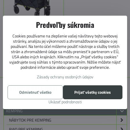
Predvoľby súkromia
Travellife Siena Antracit
Cookies používame na zlepšenie vašej návštevy tejto webovej
stránky, analýzu jej výkonnosti a zhromažďovanie údajov o jej
používaní. Na tento účel môžeme použiť nástroje a služby tretích
+421 905 531 966
strán a zhromaždené údaje sa môžu preniesť k partnerom v EÚ,
USA alebo iných krajinách. Kliknutím na „Prijať všetky cookies“
info@4caravan.sk
vyjadrujete svoj súhlas s týmto spracovaním. Nižšie môžete nájsť
podrobné informácie alebo upraviť svoje preferencie.
Zásady ochrany osobných údajov
E SHOP KATEGÓRIE
Odmietnuť všetko
Prijať všetky cookies
MARKÍZY, PREDSTANY, KOBERCE
Ukázať podrobnosti
KEMPING
NÁBYTOK PRE KEMPING
RIAD PRE KEMPING