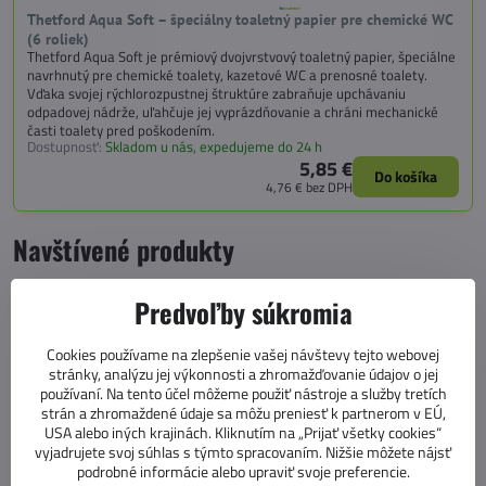
Thetford Aqua Soft – špeciálny toaletný papier pre chemické WC
(6 roliek)
Thetford Aqua Soft je prémiový dvojvrstvový toaletný papier, špeciálne
navrhnutý pre chemické toalety, kazetové WC a prenosné toalety.
Vďaka svojej rýchlorozpustnej štruktúre zabraňuje upchávaniu
odpadovej nádrže, uľahčuje jej vyprázdňovanie a chráni mechanické
časti toalety pred poškodením.
Dostupnosť:
Skladom u nás, expedujeme do 24 h
5,85 €
Do košíka
4,76 €
bez DPH
Navštívené produkty
Predvoľby súkromia
Cookies používame na zlepšenie vašej návštevy tejto webovej
stránky, analýzu jej výkonnosti a zhromažďovanie údajov o jej
používaní. Na tento účel môžeme použiť nástroje a služby tretích
strán a zhromaždené údaje sa môžu preniesť k partnerom v EÚ,
USA alebo iných krajinách. Kliknutím na „Prijať všetky cookies“
vyjadrujete svoj súhlas s týmto spracovaním. Nižšie môžete nájsť
podrobné informácie alebo upraviť svoje preferencie.