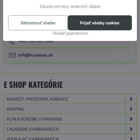
Zásady ochrany osobných údajov
Thetford Servisné dvere
Model 4 – praktický prístup k
priestoru karavanu - biele
Odmietnuť všetko
Prijať všetky cookies
Ukázať podrobnosti
+421 905 531 966
info@4caravan.sk
E SHOP KATEGÓRIE
MARKÍZY, PREDSTANY, KOBERCE
KEMPING
PLYN A KÚRENIE V KARAVANE
CHLADENIE V KARAVANOCH
VODA A WC V KARAVANOCH