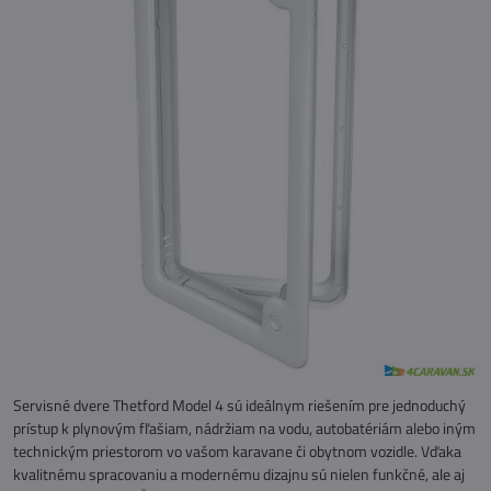
Servisné dvere Thetford Model 4 sú ideálnym riešením pre jednoduchý
prístup k plynovým fľašiam, nádržiam na vodu, autobatériám alebo iným
technickým priestorom vo vašom karavane či obytnom vozidle. Vďaka
kvalitnému spracovaniu a modernému dizajnu sú nielen funkčné, ale aj