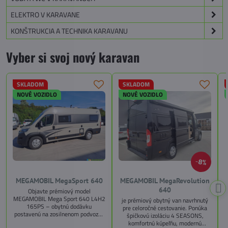
ELEKTRO V KARAVANE
KONŠTRUKCIA A TECHNIKA KARAVANU
Vyber si svoj nový karavan
SKLADOM
SKLADOM
NOVÉ VOZIDLO
NOVÉ VOZIDLO
8%
MEGAMOBIL MegaSport 640
MEGAMOBIL MegaRevolution
640
Objavte prémiový model
MEGAMOBIL Mega Sport 640 L4H2
je prémiový obytný van navrhnutý
165PS – obytnú dodávku
pre celoročné cestovanie. Ponúka
postavenú na zosilnenom podvozku
špičkovú izoláciu 4 SEASONS,
Citroën Jumper, s dĺžkou 6,36 m a
komfortnú kúpeľňu, modernú