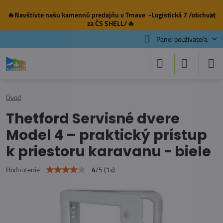
🔥Navštívte našu
kamennú predajňu
v Trnave -Logistická 7 /obchvat
✕
za ČS SHELL/🔥
Panel používateľa
Úvod
Thetford Servisné dvere
Model 4 – praktický prístup
k priestoru karavanu - biele
4
/
5
(
1
x)
Hodnotenie