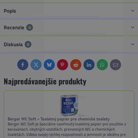
Popis
Recenzie
0
Diskusia
0
Facebook
Twitter
Bluesky
Pinterest
Reddit
LinkedIn
WhatsApp
E-
mail
Najpredávanejšie produkty
Berger WC Soft – Toaletný papier pre chemické toalety
Berger WC Soft je špeciálne navrhnutý toaletný papier pre použitie v
karavanoch, obytných vozidlách, prenosných WC a chemických
toaletách. Vďaka svojej rýchlej rozpustnosti a jemnosti je ideálny pre