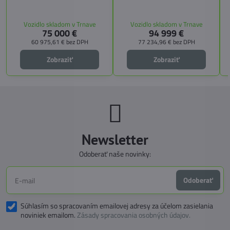
výškou 2,59 m. Tento model ponúka
kuchyňu, priestrannú spálňu s
4 miesta na jazdu a až 3 miesta na
s
pamäťovými matracmi a množstvo
spanie vďaka extra širokému
úložných riešení. Vďaka balíkom
Vozidlo skladom v Trnave
Vozidlo skladom v Trnave
pozdĺžnemu lôžku a možnosti
CITY, TECHNO, SICHERHEIT a
75 000 €
94 999 €
doplniť predné prídavné lôžko.
MEGA WINTER získate maximálnu
bezpečnosť, pohodlie a
60 975,61 €
bez DPH
77 234,96 €
bez DPH
technologické inovácie. Ideálna
voľba pre tých, ktorí hľadajú luxus,
Zobraziť
Zobraziť
funkčnosť a slobodu na cestách.
Newsletter
Odoberať naše novinky:
Odoberať
Súhlasím so spracovaním emailovej adresy za účelom zasielania
noviniek emailom.
Zásady spracovania osobných údajov.