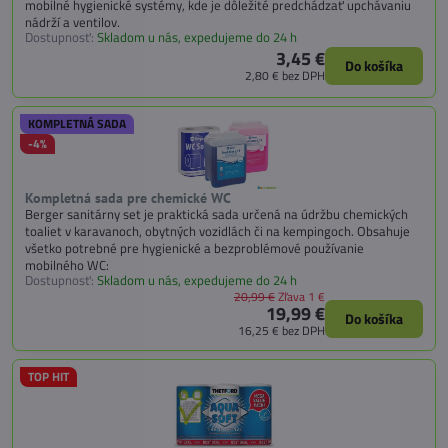
mobilné hygienické systémy, kde je dôležité predchádzať upchávaniu
nádrží a ventilov.
Dostupnosť:
Skladom u nás, expedujeme do 24 h
3,45 €
Do košíka
2,80 €
bez DPH
KOMPLETNÁ SADA
-4%
Kompletná sada pre chemické WC
Berger sanitárny set je praktická sada určená na údržbu chemických
toaliet v karavanoch, obytných vozidlách či na kempingoch. Obsahuje
všetko potrebné pre hygienické a bezproblémové používanie
mobilného WC:
Dostupnosť:
Skladom u nás, expedujeme do 24 h
20,99 €
Zľava 1 €
19,99 €
Do košíka
16,25 €
bez DPH
TOP HIT