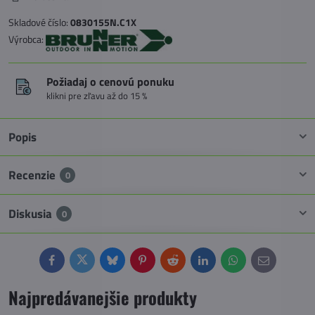
Skladové číslo:
0830155N.C1X
Výrobca:
Požiadaj o cenovú ponuku
klikni pre zľavu až do 15 %
Popis
Recenzie
0
Diskusia
0
Facebook
Twitter
Bluesky
Pinterest
Reddit
LinkedIn
WhatsApp
E-
mail
Najpredávanejšie produkty