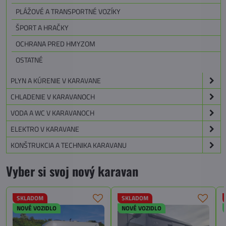
PLÁŽOVÉ A TRANSPORTNÉ VOZÍKY
ŠPORT A HRAČKY
OCHRANA PRED HMYZOM
OSTATNÉ
PLYN A KÚRENIE V KARAVANE
CHLADENIE V KARAVANOCH
VODA A WC V KARAVANOCH
ELEKTRO V KARAVANE
KONŠTRUKCIA A TECHNIKA KARAVANU
Vyber si svoj nový karavan
SKLADOM
SKLADOM
NOVÉ VOZIDLO
NOVÉ VOZIDLO