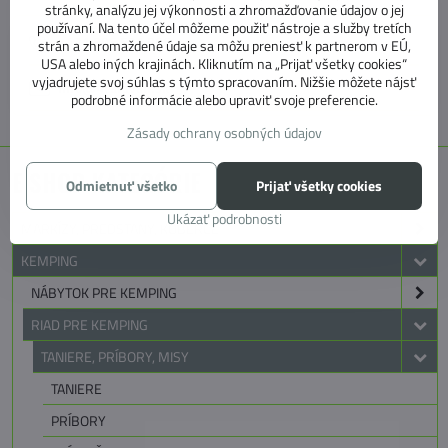
stránky, analýzu jej výkonnosti a zhromažďovanie údajov o jej
používaní. Na tento účel môžeme použiť nástroje a služby tretích
+421 905 531 966
strán a zhromaždené údaje sa môžu preniesť k partnerom v EÚ,
USA alebo iných krajinách. Kliknutím na „Prijať všetky cookies“
vyjadrujete svoj súhlas s týmto spracovaním. Nižšie môžete nájsť
info@4caravan.sk
podrobné informácie alebo upraviť svoje preferencie.
Zásady ochrany osobných údajov
E SHOP KATEGÓRIE
Odmietnuť všetko
Prijať všetky cookies
Ukázať podrobnosti
MARKÍZY, PREDSTANY, KOBERCE
KEMPING
NÁBYTOK PRE KEMPING
RIAD PRE KEMPING
TANIERE, PRÍBORY, MISY
TANIERE
PRÍBORY