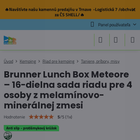
🔥Navštívte našu
kamennú predajňu
v Trnave -Logistická 7 /obchvat
✕
za ČS SHELL/🔥
Panel používateľa
Úvod
Kemping
Riad pre kemping
Taniere, príbory, misy
Brunner Lunch Box Meteore
– 16-dielna sada riadu pre 4
osoby z melamínovo-
minerálnej zmesi
5
/
5
(
1
x)
Hodnotenie
Anti slip - protišmykový krúžok