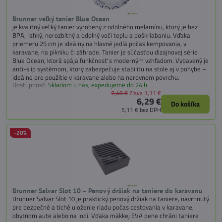
Brunner veľký tanier Blue Ocean
je kvalitný veľký tanier vyrobený z odolného melamínu, ktorý je bez
BPA, ľahký, nerozbitný a odolný voči teplu a poškriabaniu. Vďaka
priemeru 25 cm je ideálny na hlavné jedlá počas kempovania, v
karavane, na pikniku či záhrade. Tanier je súčasťou dizajnovej série
Blue Ocean, ktorá spája funkčnosť s moderným vzhľadom. Vybavený je
anti-slip systémom, ktorý zabezpečuje stabilitu na stole aj v pohybe –
ideálne pre použitie v karavane alebo na nerovnom povrchu.
Dostupnosť:
Skladom u nás, expedujeme do 24 h
7,40 €
Zľava 1,11 €
6,29 €
Do košíka
5,11 €
bez DPH
-20%
Brunner Salvar Slot 10 – Penový držiak na taniere do karavanu
Brunner Salvar Slot 10 je praktický penový držiak na taniere, navrhnutý
pre bezpečné a tiché uloženie riadu počas cestovania v karavane,
obytnom aute alebo na lodi. Vďaka mäkkej EVA pene chráni taniere