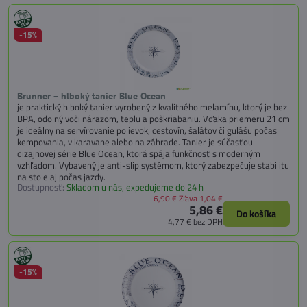
-15%
Brunner – hlboký tanier Blue Ocean
je praktický hlboký tanier vyrobený z kvalitného melamínu, ktorý je bez
BPA, odolný voči nárazom, teplu a poškriabaniu. Vďaka priemeru 21 cm
je ideálny na servírovanie polievok, cestovín, šalátov či gulášu počas
kempovania, v karavane alebo na záhrade. Tanier je súčasťou
dizajnovej série Blue Ocean, ktorá spája funkčnosť s moderným
vzhľadom. Vybavený je anti-slip systémom, ktorý zabezpečuje stabilitu
na stole aj počas jazdy.
Dostupnosť:
Skladom u nás, expedujeme do 24 h
6,90 €
Zľava 1,04 €
5,86 €
Do košíka
4,77 €
bez DPH
-15%