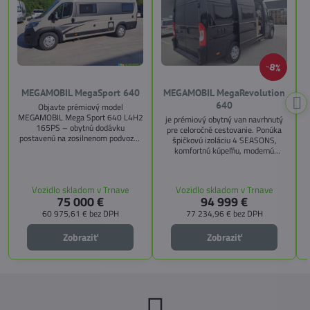
8%
MEGAMOBIL MegaSport 640
MEGAMOBIL MegaRevolution
640
Objavte prémiový model
MEGAMOBIL Mega Sport 640 L4H2
je prémiový obytný van navrhnutý
165PS – obytnú dodávku
pre celoročné cestovanie. Ponúka
postavenú na zosilnenom podvozku
špičkovú izoláciu 4 SEASONS,
Citroën Jumper, s dĺžkou 6,36 m a
komfortnú kúpeľňu, modernú
výškou 2,59 m. Tento model ponúka
kuchyňu, priestrannú spálňu s
4 miesta na jazdu a až 3 miesta na
s
pamäťovými matracmi a množstvo
spanie vďaka extra širokému
úložných riešení. Vďaka balíkom
Vozidlo skladom v Trnave
Vozidlo skladom v Trnave
pozdĺžnemu lôžku a možnosti
CITY, TECHNO, SICHERHEIT a
75 000 €
94 999 €
doplniť predné prídavné lôžko.
MEGA WINTER získate maximálnu
bezpečnosť, pohodlie a
60 975,61 €
bez DPH
77 234,96 €
bez DPH
technologické inovácie. Ideálna
voľba pre tých, ktorí hľadajú luxus,
Zobraziť
Zobraziť
funkčnosť a slobodu na cestách.