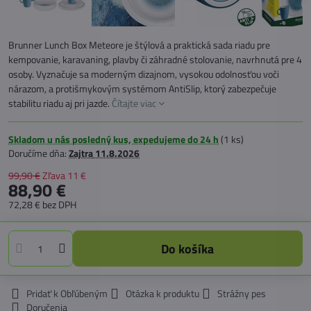
Brunner Lunch Box Meteore je štýlová a praktická sada riadu pre
kempovanie, karavaning, plavby či záhradné stolovanie, navrhnutá pre 4
osoby. Vyznačuje sa moderným dizajnom, vysokou odolnosťou voči
nárazom, a protišmykovým systémom AntiSlip, ktorý zabezpečuje
stabilitu riadu aj pri jazde.
Čítajte viac
Skladom u nás posledný kus, expedujeme do 24 h
(
1
ks)
Doručíme dňa:
Zajtra
11.8.2026
99,90 €
Zľava
11 €
88,90 €
72,28 €
bez DPH
Do košíka
Pridať k Obľúbeným
Otázka k produktu
Strážny pes
Doručenia