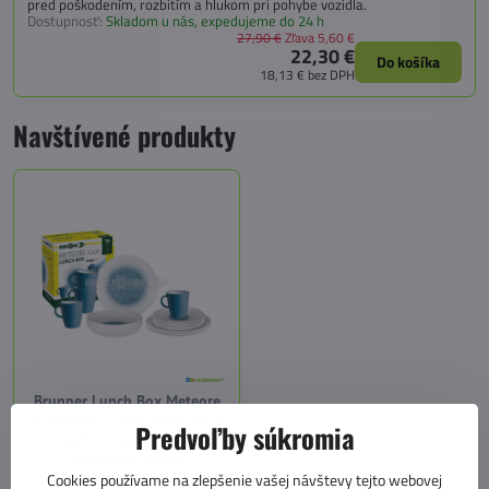
pred poškodením, rozbitím a hlukom pri pohybe vozidla.
Dostupnosť:
Skladom u nás, expedujeme do 24 h
27,90 €
Zľava 5,60 €
22,30 €
Do košíka
18,13 €
bez DPH
Navštívené produkty
Brunner Lunch Box Meteore
– 16-dielna sada riadu pre 4
Predvoľby súkromia
osoby z melamínovo-
minerálnej zmesi
Cookies používame na zlepšenie vašej návštevy tejto webovej