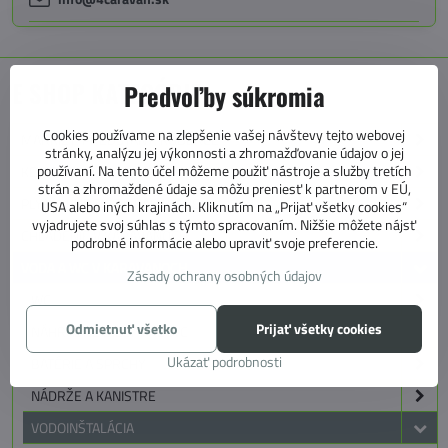
E SHOP KATEGÓRIE
Predvoľby súkromia
Cookies používame na zlepšenie vašej návštevy tejto webovej
MARKÍZY, PREDSTANY, KOBERCE
stránky, analýzu jej výkonnosti a zhromažďovanie údajov o jej
používaní. Na tento účel môžeme použiť nástroje a služby tretích
KEMPING
strán a zhromaždené údaje sa môžu preniesť k partnerom v EÚ,
PLYN A KÚRENIE V KARAVANE
USA alebo iných krajinách. Kliknutím na „Prijať všetky cookies“
vyjadrujete svoj súhlas s týmto spracovaním. Nižšie môžete nájsť
CHLADENIE V KARAVANOCH
podrobné informácie alebo upraviť svoje preferencie.
VODA A WC V KARAVANOCH
Zásady ochrany osobných údajov
WC
Odmietnuť všetko
Prijať všetky cookies
NÁHRADNÉ DIELY PRE WC
Ukázať podrobnosti
BATÉRIE A SPRCHY
NÁDRŽE A KANISTRE
VODOINŠTALÁCIA