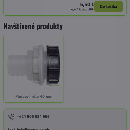
5,50 €
Do košíka
4,47 €
bez DPH
Navštívené produkty
Plniace hrdlo 40 mm
+421 905 531 966
info@4caravan.sk