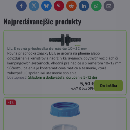
Facebook
Twitter
Bluesky
Pinterest
Reddit
LinkedIn
WhatsApp
E-
mail
Najpredávanejšie produkty
LILIE rovná priechodka do nádrže 10–12 mm
Rovná priechodka značky LILIE je určená na plnenie alebo
odvzdušnenie kanistrov a nádrží v karavanoch, obytných vozidlách či
kempingových systémoch. Vhodná pre hadice s priemerom 10–12 mm.
Súčasťou balenia je kontramaticová matica a tesnenie, ktoré
zabezpečujú spoľahlivé utesnenie spojenia.
Dostupnosť:
Skladom u dodávateľa: doručenie 5-12 dní
5,50 €
Do košíka
4,47 €
bez DPH
-3%