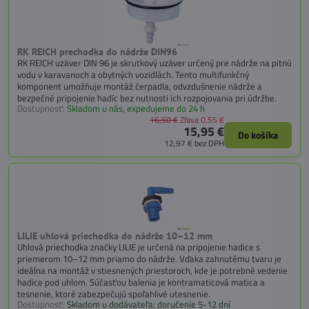
RK REICH prechodka do nádrže DIN96
RK REICH uzáver DIN 96 je skrutkový uzáver určený pre nádrže na pitnú
vodu v karavanoch a obytných vozidlách. Tento multifunkčný
komponent umožňuje montáž čerpadla, odvzdušnenie nádrže a
bezpečné pripojenie hadíc bez nutnosti ich rozpojovania pri údržbe.
Dostupnosť:
Skladom u nás, expedujeme do 24 h
16,50 €
Zľava 0,55 €
15,95 €
Do košíka
12,97 €
bez DPH
LILIE uhlová priechodka do nádrže 10–12 mm
Uhlová priechodka značky LILIE je určená na pripojenie hadice s
priemerom 10–12 mm priamo do nádrže. Vďaka zahnutému tvaru je
ideálna na montáž v stiesnených priestoroch, kde je potrebné vedenie
hadice pod uhlom. Súčasťou balenia je kontramaticová matica a
tesnenie, ktoré zabezpečujú spoľahlivé utesnenie.
Dostupnosť:
Skladom u dodávateľa: doručenie 5-12 dní