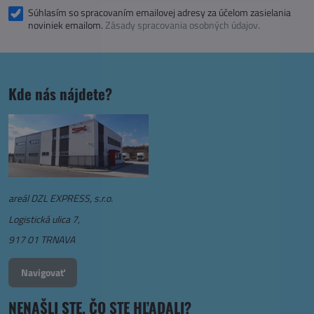
Súhlasím so spracovaním emailovej adresy za účelom zasielania
noviniek emailom.
Zásady spracovania osobných údajov.
Kde nás nájdete?
areál DZL EXPRESS, s.r.o.
Logistická ulica 7,
917 01 TRNAVA
Navigovať
NENAŠLI STE, ČO STE HĽADALI?