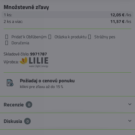
Množstevné zľavy
1
ks:
12,05 €
/ks
2
ks
a viac
:
11,57 €
/ks
Pridať k Obľúbeným
Otázka k produktu
Strážny pes
Doručenia
Skladové číslo:
9971787
Výrobca:
Požiadaj o cenovú ponuku
klikni pre zľavu až do 15 %
Recenzie
0
Diskusia
0