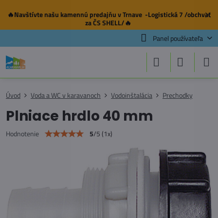
🔥Navštívte našu
kamennú predajňu
v Trnave -Logistická 7 /obchvat
✕
za ČS SHELL/🔥
Panel používateľa
Úvod
Voda a WC v karavanoch
Vodoinštalácia
Prechodky
Plniace hrdlo 40 mm
5
/
5
(
1
x)
Hodnotenie