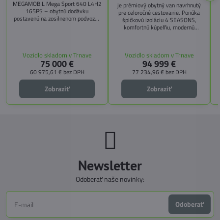
MEGAMOBIL Mega Sport 640 L4H2
je prémiový obytný van navrhnutý
165PS – obytnú dodávku
pre celoročné cestovanie. Ponúka
postavenú na zosilnenom podvozku
špičkovú izoláciu 4 SEASONS,
Citroën Jumper, s dĺžkou 6,36 m a
komfortnú kúpeľňu, modernú
výškou 2,59 m. Tento model ponúka
kuchyňu, priestrannú spálňu s
4 miesta na jazdu a až 3 miesta na
s
pamäťovými matracmi a množstvo
spanie vďaka extra širokému
úložných riešení. Vďaka balíkom
Vozidlo skladom v Trnave
Vozidlo skladom v Trnave
pozdĺžnemu lôžku a možnosti
CITY, TECHNO, SICHERHEIT a
75 000 €
94 999 €
doplniť predné prídavné lôžko.
MEGA WINTER získate maximálnu
bezpečnosť, pohodlie a
60 975,61 €
bez DPH
77 234,96 €
bez DPH
technologické inovácie. Ideálna
voľba pre tých, ktorí hľadajú luxus,
Zobraziť
Zobraziť
funkčnosť a slobodu na cestách.
Newsletter
Odoberať naše novinky:
Odoberať