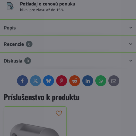
Požiadaj o cenovú ponuku
klikni pre zľavu až do 15 %
Popis
Recenzie
0
Diskusia
0
Facebook
Twitter
Bluesky
Pinterest
Reddit
LinkedIn
WhatsApp
E-
mail
Príslušenstvo k produktu