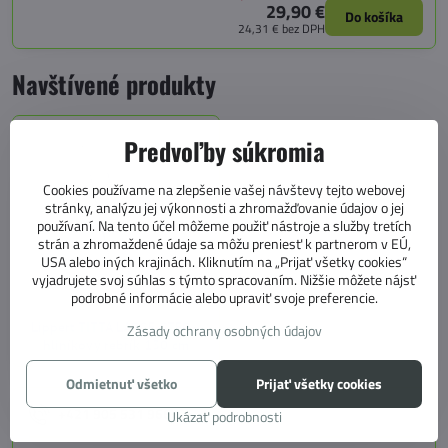
29,90 €
Do košíka
24,31 €
bez DPH
Navštívené produkty
Predvoľby súkromia
Cookies používame na zlepšenie vašej návštevy tejto webovej
stránky, analýzu jej výkonnosti a zhromažďovanie údajov o jej
používaní. Na tento účel môžeme použiť nástroje a služby tretích
strán a zhromaždené údaje sa môžu preniesť k partnerom v EÚ,
USA alebo iných krajinách. Kliknutím na „Prijať všetky cookies“
vyjadrujete svoj súhlas s týmto spracovaním. Nižšie môžete nájsť
podrobné informácie alebo upraviť svoje preferencie.
Lippert TITTA LARGE-STEP –
Zásady ochrany osobných údajov
hliníkový rebrík 130 cm
Odmietnuť všetko
Prijať všetky cookies
+421 905 531 966
Ukázať podrobnosti