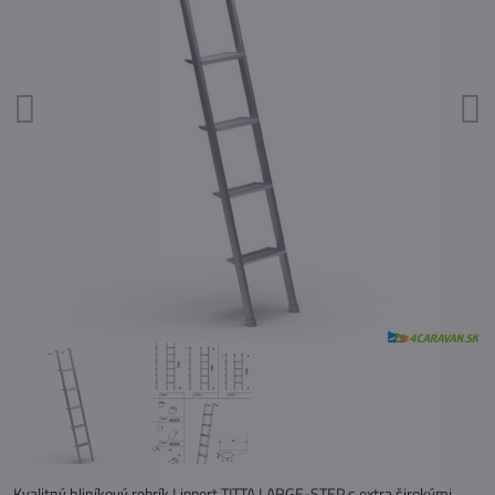
Kvalitný hliníkový rebrík Lippert TITTA LARGE-STEP s extra širokými,