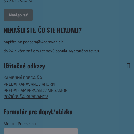
917 01 TRNAVA
Navigovať
NENAŠLI STE, ČO STE HĽADALI?
napíšte na
podpora@4caravan.sk
do 24 h vám zašlemu cenovú ponuku vybraného tovaru
Užitočné odkazy
KAMENNÁ PREDAJŇA
PREDAJ KARAVANOV AHORN
PREDAJ CAMPERVANOV MEGAMOBIL
POŽIČOVŇA KARAVANOV
Formulár pre dopyt/otázku
Meno a Priezvisko