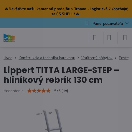
🔥Navštívte našu
kamennú predajňu
v Trnave -Logistická 7 /obchvat
✕
za ČS SHELL/🔥
Panel používateľa
Úvod
Konštrukcia a technika karavanu
Vnútorný nábytok
Postele 
Lippert TITTA LARGE-STEP –
hliníkový rebrík 130 cm
5
/
5
(
1
x)
Hodnotenie