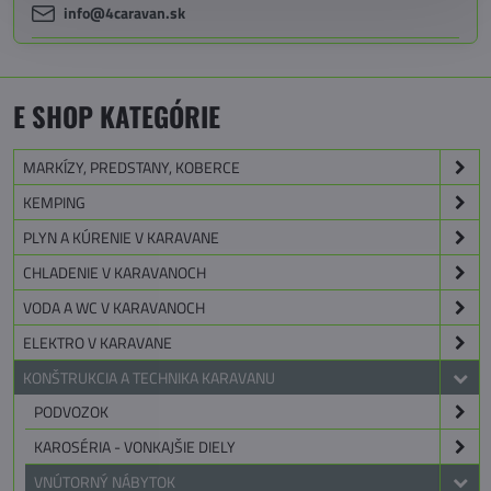
info@4caravan.sk
E SHOP KATEGÓRIE
MARKÍZY, PREDSTANY, KOBERCE
KEMPING
PLYN A KÚRENIE V KARAVANE
CHLADENIE V KARAVANOCH
VODA A WC V KARAVANOCH
ELEKTRO V KARAVANE
KONŠTRUKCIA A TECHNIKA KARAVANU
PODVOZOK
KAROSÉRIA - VONKAJŠIE DIELY
VNÚTORNÝ NÁBYTOK