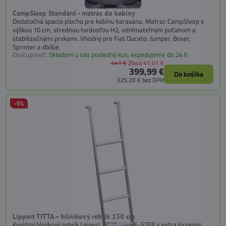
CampSleep Standard - matrac do kabíny
Dodatočná spacia plocha pre kabínu karavanu. Matrac CampSleep s
výškou 10 cm, strednou tvrdosťou H2, odnímateľným poťahom a
stabilizačnými prvkami. Vhodný pre Fiat Ducato, Jumper, Boxer,
Sprinter a ďalšie.
Dostupnosť:
Skladom u nás posledný kus, expedujeme do 24 h
441 €
Zľava 41,01 €
399,99 €
Do košíka
325,20 €
bez DPH
-5%
Lippert TITTA – hliníkový rebrík 130 cm
Kvalitný hliníkový rebrík Lippert TITTA LARGE-STEP s extra širokými,