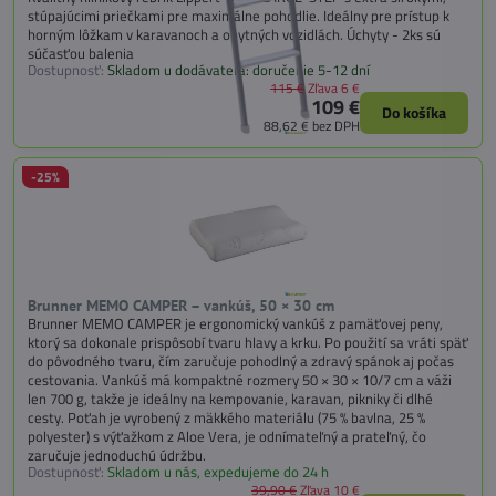
stúpajúcimi priečkami pre maximálne pohodlie. Ideálny pre prístup k
horným lôžkam v karavanoch a obytných vozidlách. Úchyty - 2ks sú
súčasťou balenia
Dostupnosť:
Skladom u dodávateľa: doručenie 5-12 dní
115 €
Zľava 6 €
109 €
Do košíka
88,62 €
bez DPH
-25%
Brunner MEMO CAMPER – vankúš, 50 × 30 cm
Brunner MEMO CAMPER je ergonomický vankúš z pamäťovej peny,
ktorý sa dokonale prispôsobí tvaru hlavy a krku. Po použití sa vráti späť
do pôvodného tvaru, čím zaručuje pohodlný a zdravý spánok aj počas
cestovania. Vankúš má kompaktné rozmery 50 × 30 × 10/7 cm a váži
len 700 g, takže je ideálny na kempovanie, karavan, pikniky či dlhé
cesty. Poťah je vyrobený z mäkkého materiálu (75 % bavlna, 25 %
polyester) s výťažkom z Aloe Vera, je odnímateľný a prateľný, čo
zaručuje jednoduchú údržbu.
Dostupnosť:
Skladom u nás, expedujeme do 24 h
39,90 €
Zľava 10 €