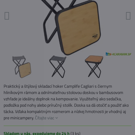
Praktický a štýlový skladací hoker Camplife Cagliari s čiernym
hliníkovým rámom a odnímateľnou stolovou doskou v bambusovom
vzhľade je ideálny doplnok na kempovanie. Využiteľný ako sedačka,
podložka pod nohy alebo príručný stolík. Doska sa dá otočiť a použiť ako
tácka. Vďaka kompaktným rozmerom a nízkej hmotnosti je vhodný aj
pre minicampery.
Čítajte viac
Skladom u nás, expedujeme do 24 h
(
3
ks)