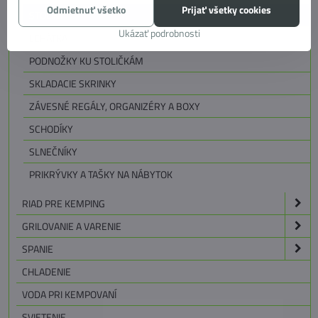
Odmietnuť všetko
Prijať všetky cookies
STOLÍKY
Ukázať podrobnosti
LEHÁTKA
PODNOŽKY KU STOLIČKÁM
SKLADACIE SKRINKY
ZÁVESNÉ REGÁLY, ORGANIZÉRY A BOXY
SCHODÍKY
SLNEČNÍKY
PRIKRÝVKY A TAŠKY NA NÁBYTOK
RIAD PRE KEMPING
GRILOVANIE A VARENIE
SPANIE
CHLADENIE
VODA PRI KEMPOVANÍ
SVIETENIE