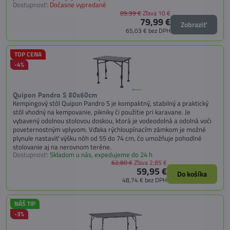
Dostupnosť:
Dočasne vypredané
89,99 €
Zľava 10 €
79,99 €
Zobraziť
65,03 €
bez DPH
TOP CENA
-4%
Quipon Pandro S 80x60cm
Kempingový stôl Quipon Pandro S je kompaktný, stabilný a praktický
stôl vhodný na kempovanie, pikniky či použitie pri karavane. Je
vybavený odolnou stolovou doskou, ktorá je vodeodolná a odolná voči
poveternostným vplyvom. Vďaka rýchloupínacím zámkom je možné
plynule nastaviť výšku nôh od 55 do 74 cm, čo umožňuje pohodlné
stolovanie aj na nerovnom teréne.
Dostupnosť:
Skladom u nás, expedujeme do 24 h
62,80 €
Zľava 2,85 €
59,95 €
Do košíka
48,74 €
bez DPH
NÁŠ TIP
-3%