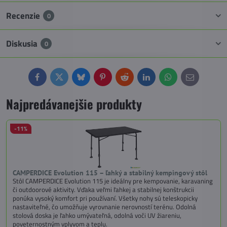
Recenzie
0
Diskusia
0
Facebook
Twitter
Bluesky
Pinterest
Reddit
LinkedIn
WhatsApp
E-
mail
Najpredávanejšie produkty
-11%
CAMPERDICE Evolution 115 – ľahký a stabilný kempingový stôl
Stôl CAMPERDICE Evolution 115 je ideálny pre kempovanie, karavaning
či outdoorové aktivity. Vďaka veľmi ľahkej a stabilnej konštrukcii
ponúka vysoký komfort pri používaní. Všetky nohy sú teleskopicky
nastaviteľné, čo umožňuje vyrovnanie nerovností terénu. Odolná
stolová doska je ľahko umývateľná, odolná voči UV žiareniu,
poveternostným vplyvom a teplu.