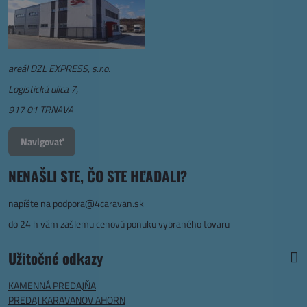
areál DZL EXPRESS, s.r.o.
Logistická ulica 7,
917 01 TRNAVA
Navigovať
NENAŠLI STE, ČO STE HĽADALI?
napíšte na
podpora@4caravan.sk
do 24 h vám zašlemu cenovú ponuku vybraného tovaru
Užitočné odkazy
KAMENNÁ PREDAJŇA
PREDAJ KARAVANOV AHORN