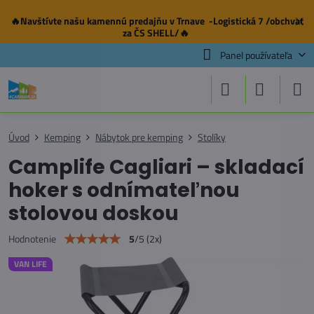
🔥Navštívte našu
kamennú predajňu
v Trnave -Logistická 7 /obchvat
✕
za ČS SHELL/🔥
Panel používateľa
Úvod
Kemping
Nábytok pre kemping
Stolíky
Camplife Cagliari – skladací
hoker s odnímateľnou
stolovou doskou
5
/
5
(
2
x)
Hodnotenie
VAN LIFE