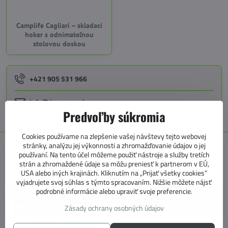
Camplife Cagliari – skladací
hoker s odnímateľnou
stolovou doskou
+421 905 531 966
info@4caravan.sk
Predvoľby súkromia
Cookies používame na zlepšenie vašej návštevy tejto webovej
stránky, analýzu jej výkonnosti a zhromažďovanie údajov o jej
E SHOP KATEGÓRIE
používaní. Na tento účel môžeme použiť nástroje a služby tretích
strán a zhromaždené údaje sa môžu preniesť k partnerom v EÚ,
USA alebo iných krajinách. Kliknutím na „Prijať všetky cookies“
MARKÍZY, PREDSTANY, KOBERCE
vyjadrujete svoj súhlas s týmto spracovaním. Nižšie môžete nájsť
KEMPING
podrobné informácie alebo upraviť svoje preferencie.
NÁBYTOK PRE KEMPING
Zásady ochrany osobných údajov
KRESLÁ A STOLIČKY