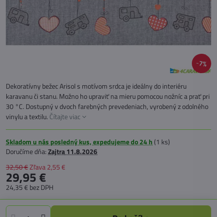
7%
Dekoratívny bežec Arisol s motívom srdca je ideálny do interiéru
karavanu či stanu. Možno ho upraviť na mieru pomocou nožníc a prať pri
30 °C. Dostupný v dvoch farebných prevedeniach, vyrobený z odolného
vinylu a textilu.
Čítajte viac
Skladom u nás posledný kus, expedujeme do 24 h
(
1
ks)
Doručíme dňa:
Zajtra
11.8.2026
32,50 €
Zľava
2,55 €
29,95 €
24,35 €
bez DPH