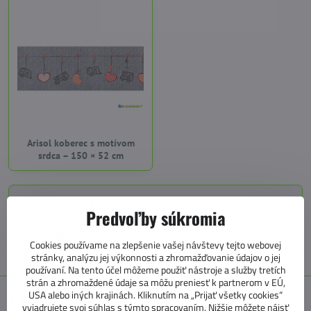
Arisol koberec s motívom
srdca – 150 × 52 cm
+421 905 531 966
Predvoľby súkromia
info@4caravan.sk
Cookies používame na zlepšenie vašej návštevy tejto webovej
stránky, analýzu jej výkonnosti a zhromažďovanie údajov o jej
používaní. Na tento účel môžeme použiť nástroje a služby tretích
strán a zhromaždené údaje sa môžu preniesť k partnerom v EÚ,
USA alebo iných krajinách. Kliknutím na „Prijať všetky cookies“
E SHOP KATEGÓRIE
vyjadrujete svoj súhlas s týmto spracovaním. Nižšie môžete nájsť