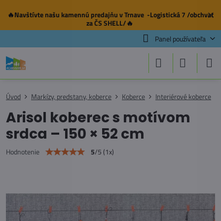
🔥Navštívte našu
kamennú predajňu
v Trnave -Logistická 7 /obchvat
✕
za ČS SHELL/🔥
Panel používateľa
Úvod
Markízy, predstany, koberce
Koberce
Interiérové koberce
Arisol koberec s motívom
srdca – 150 × 52 cm
5
/
5
(
1
x)
Hodnotenie