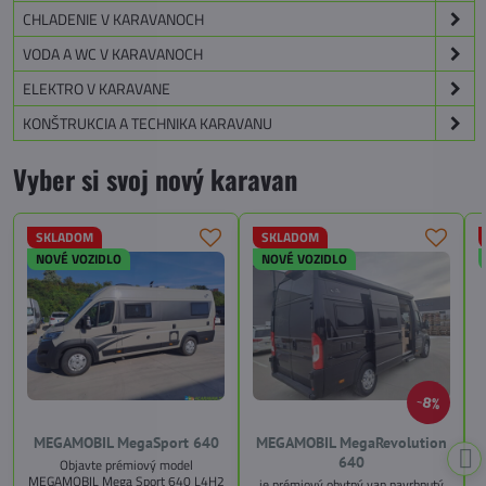
CHLADENIE V KARAVANOCH
VODA A WC V KARAVANOCH
ELEKTRO V KARAVANE
KONŠTRUKCIA A TECHNIKA KARAVANU
Vyber si svoj nový karavan
SKLADOM
SKLADOM
NOVÉ VOZIDLO
NOVÉ VOZIDLO
8%
MEGAMOBIL MegaSport 640
MEGAMOBIL MegaRevolution
640
Objavte prémiový model
MEGAMOBIL Mega Sport 640 L4H2
je prémiový obytný van navrhnutý