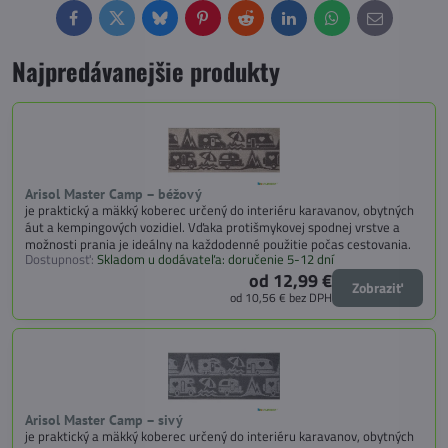
Facebook
Twitter
Bluesky
Pinterest
Reddit
LinkedIn
WhatsApp
E-
mail
Najpredávanejšie produkty
Arisol Master Camp – béžový
je praktický a mäkký koberec určený do interiéru karavanov, obytných
áut a kempingových vozidiel. Vďaka protišmykovej spodnej vrstve a
možnosti prania je ideálny na každodenné použitie počas cestovania.
Dostupnosť:
Skladom u dodávateľa: doručenie 5-12 dní
od 12,99 €
Zobraziť
od 10,56 €
bez DPH
Arisol Master Camp – sivý
je praktický a mäkký koberec určený do interiéru karavanov, obytných