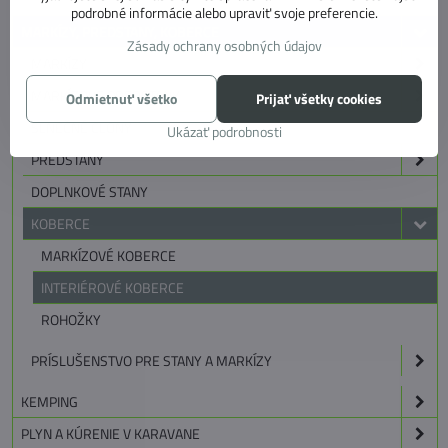
podrobné informácie alebo upraviť svoje preferencie.
MARKÍZY, PREDSTANY, KOBERCE
Zásady ochrany osobných údajov
MARKÍZY
MARKÍZOVE PREDSTANY
Odmietnuť všetko
Prijať všetky cookies
SLNEČNÉ CLONY
Ukázať podrobnosti
PREDSTANY
DOPLNKOVÉ STANY
KOBERCE
MARKÍZOVÉ KOBERCE
INTERIÉROVÉ KOBERCE
ROHOŽKY
PRÍSLUŠENSTVO PRE STANY A MARKÍZY
KEMPING
PLYN A KÚRENIE V KARAVANE