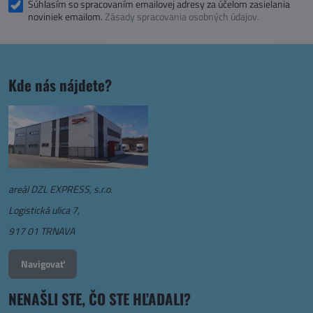
Súhlasím so spracovaním emailovej adresy za účelom zasielania
noviniek emailom.
Zásady spracovania osobných údajov.
Kde nás nájdete?
areál DZL EXPRESS, s.r.o.
Logistická ulica 7,
917 01 TRNAVA
Navigovať
NENAŠLI STE, ČO STE HĽADALI?