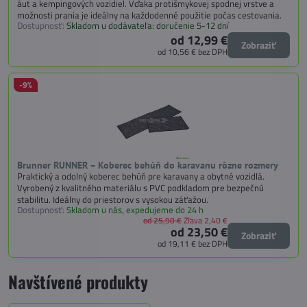
áut a kempingových vozidiel. Vďaka protišmykovej spodnej vrstve a
možnosti prania je ideálny na každodenné použitie počas cestovania.
Dostupnosť:
Skladom u dodávateľa: doručenie 5-12 dní
od 12,99 €
Zobraziť
od 10,56 €
bez DPH
-9%
Brunner RUNNER – Koberec behúň do karavanu rôzne rozmery
Praktický a odolný koberec behúň pre karavany a obytné vozidlá.
Vyrobený z kvalitného materiálu s PVC podkladom pre bezpečnú
stabilitu. Ideálny do priestorov s vysokou záťažou.
Dostupnosť:
Skladom u nás, expedujeme do 24 h
od 25,90 €
Zľava 2,40 €
od 23,50 €
Zobraziť
od 19,11 €
bez DPH
Navštívené produkty