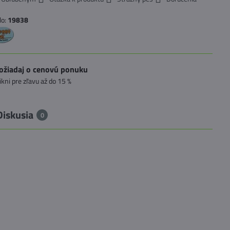
lo:
19838
ožiadaj o cenovú ponuku
likni pre zľavu až do 15 %
Diskusia
0