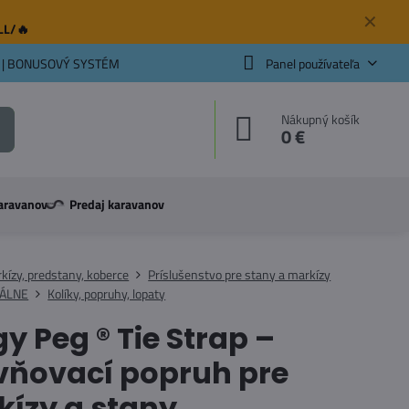
✕
ELL/🔥
 | BONUSOVÝ SYSTÉM
Panel používateľa
Nákupný košík
0 €
aravanov
Predaj karavanov
kízy, predstany, koberce
Príslušenstvo pre stany a markízy
ÁLNE
Kolíky, popruhy, lopaty
y Peg ® Tie Strap –
vňovací popruh pre
ízy a stany