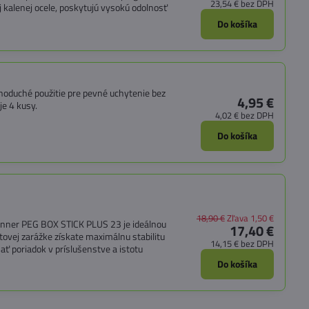
23,54 €
bez DPH
 kalenej ocele, poskytujú vysokú odolnosť
Do košíka
dnoduché použitie pre pevné uchytenie bez
4,95 €
e 4 kusy.
4,02 €
bez DPH
Do košíka
18,90 €
Zľava 1,50 €
runner PEG BOX STICK PLUS 23 je ideálnou
17,40 €
stovej zarážke získate maximálnu stabilitu
14,15 €
bez DPH
 poriadok v príslušenstve a istotu
Do košíka