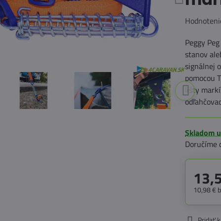
Hodnoteni
Peggy Peg 
stanov ale
signálnej o
pomocou T
lišty mark
odľahčovac
Skladom u
Doručíme 
13,
10,98 €
Pridať 