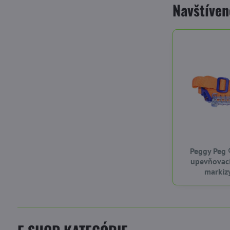
Navštíven
Peggy Peg 
upevňovac
markíz