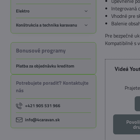
Upevnenie po
Integrovaná o
Elektro
Vhodné pre sk
Balenie obsah
Konštrukcia a technika karavanu
Pre bezpečné uk
Kompatibilné s 
Bonusové programy
Platba za objednávku kreditom
Videá You
Potrebujete poradiť? Kontaktujte
Prajete
nás
+421 905 531 966
info@4caravan.sk
Povoli
dr