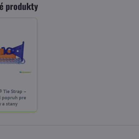
é produkty
® Tie Strap –
í popruh pre
y a stany