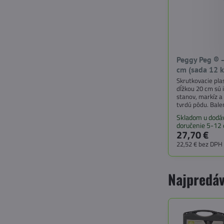
Peggy Peg ® –
cm (sada 12 k
Skrutkovacie pla
dĺžkou 20 cm sú 
stanov, markíz a
tvrdú pôdu. Bale
Skladom u dodáv
doručenie 5-12 
27,70 €
22,52 €
bez DPH
Najpredáv