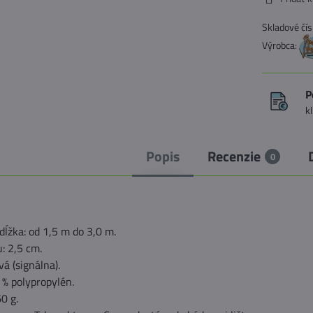
Skladové čís
Výrobca:
P
k
Popis
Recenzie
0
dĺžka: od 1,5 m do 3,0 m.
: 2,5 cm.
vá (signálna).
 % polypropylén.
0 g.