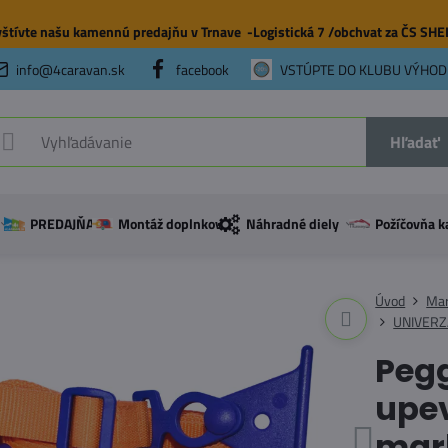
štívte našu
kamennú predajňu
v Trnave -Logistická 7 /obchvat za ČS SH
info@4caravan.sk
facebook
VSTÚPTE DO KLUBU VÝHOD
Hľadať
PREDAJŇA
Montáž doplnkov
Náhradné diely
Požíčovňa k
Úvod
Mar
UNIVERZ
Pegg
upe
mark