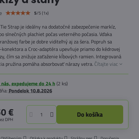
e
5
/
5
(
1
x)
Tie Strap je ideálny na dodatočné zabezpečenie markíz,
bo slnečných plachiet počas veterného počasia. Vďaka
ranžovej farbe je dobre viditeľný aj za šera. Popruh sa
-konektora a Croc-adaptéra upevňuje priamo do kédrovej
ízy, čím sa znižuje zaťaženie kĺbových ramien. Integrovaná
ia pružina pomáha absorbovať nárazy vetra.
Čítajte viac
 nás, expedujeme do 24 h
(
2
ks)
dňa:
Pondelok
10.8.2026
50 €
Do košíka
bez DPH
k Obľúbeným
Otázka k produktu
Strážny pes
Doručenia