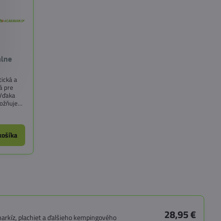
álne
tická a
á pre
 Vďaka
ožňuje
á aj na
chty,
košíka
28,95 €
arkíz, plachiet a ďalšieho kempingového