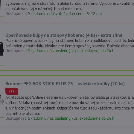
vybavenia, najmä v skalnatom alebo tvrdšom teréne. Vyrobené z kvalitnej
a spoľahlivosť aj v náročných podmienkach.
Dostupnosť:
Skladom u dodávateľa: doručenie 5-12 dní
Upevňovacie klipy na stanový koberec (4 ks) - extra silné
Praktické upevňovacie klipy na stanové koberce a podkladové plachty. Je
poškodenia materiálu. Ideálne pre kempingové vybavenie. Balenie obsahuj
Dostupnosť:
Skladom u nás posledný kus, expedujeme do 24 h
Brunner PEG BOX STICK PLUS 23 – svietiace kolíky (20 ks)
-7%
Ak hľadáte spoľahlivé riešenie na ukotvenie stanov alebo prístreškov, B
voľbou. Vďaka robustnej konštrukcii z pozinkovanej ocele a praktickej pla
aj v náročných podmienkach. Odporúčame túto sadu každému, kto chce mať
pevného ukotvenia.
Dostupnosť:
Skladom u nás posledný kus, expedujeme do 24 h