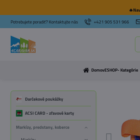
🔥Nav
Potrebujete poradiť? Kontaktujte nás
+421 905 531 966
Domov
ESHOP- Kategórie
Darčekové poukážky
ACSI CARD - zľavové karty
Markízy, predstany, koberce
Markízy