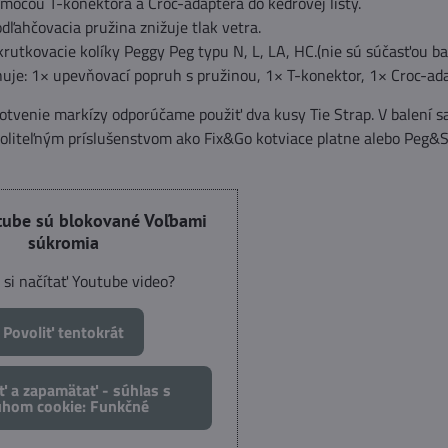
mocou T-konektora a Croc-adaptéra do kédrovej lišty.
dľahčovacia pružina znižuje tlak vetra.
rutkovacie kolíky Peggy Peg typu N, L, LA, HC.(nie sú súčasťou ba
uje: 1× upevňovací popruh s pružinou, 1× T-konektor, 1× Croc-ada
otvenie markízy odporúčame použiť dva kusy Tie Strap. V balení s
voliteľným príslušenstvom ako Fix&Go kotviace platne alebo Peg&
tube sú blokované Voľbami
súkromia
 si načítať Youtube video?
Povoliť tentokrát
ť a zapamätať - súhlas s
uhom cookie: Funkčné