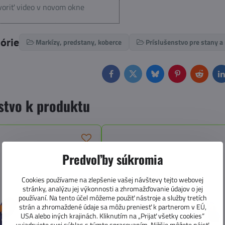
oriť video v novom okne
górie
Markízy, predstany, koberce
Príslušenstvo pre stany a
Facebook
Twitter
Bluesky
Pinterest
Reddit
L
stvo k produktu
Predvoľby súkromia
Cookies používame na zlepšenie vašej návštevy tejto webovej
stránky, analýzu jej výkonnosti a zhromažďovanie údajov o jej
používaní. Na tento účel môžeme použiť nástroje a služby tretích
strán a zhromaždené údaje sa môžu preniesť k partnerom v EÚ,
USA alebo iných krajinách. Kliknutím na „Prijať všetky cookies“
vyjadrujete svoj súhlas s týmto spracovaním. Nižšie môžete nájsť