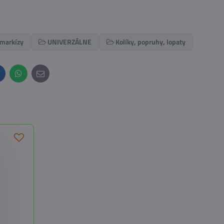
 markízy
UNIVERZÁLNE
Kolíky, popruhy, lopaty
inkedIn
WhatsApp
E-
mail