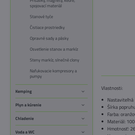
Prísavky, magnety, kedre,
spojovací materiál
Stanové tyče
Čistiace prostriedky
Opravné sady a pásky
Osvetlenie stanov a markíz
Steny markíz, slnečné clony
Nafukovacie kompresory a
pumpy
Vlastnosti:
Kemping
Nastaviteľná 
Plyn a kúrenie
Šírka popruhu
Farba: oranžo
Chladenie
Materiál: 100
Hmotnosť: 26
Voda a WC