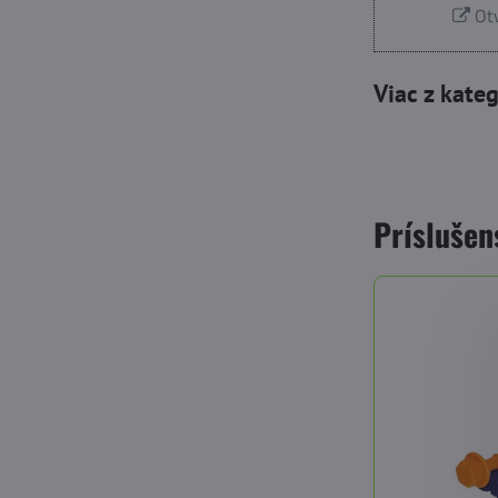
Otv
Viac z kate
Príslušen