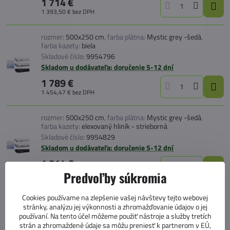
1 714 €
1 393,50 €
bez DPH
rozmer:
500x250 cm
,
farba plátna:
Mystic grey -šedá
,
farba kazety:
biela
Skladové číslo:
9954796
Skladom u dodávateľa: doručenie 5-12 dní
1 789 €
1 454,47 €
bez DPH
rozmer:
500x250 cm
,
farba plátna:
Mystic grey -šedá
,
farba kazety:
elexovaný hliník - strieborná
Skladové číslo:
9954829
Skladom u dodávateľa: doručenie 5-12 dní
1 814 €
1 474,80 €
bez DPH
Predvoľby súkromia
Cookies používame na zlepšenie vašej návštevy tejto webovej
rozmer:
500x250 cm
,
farba plátna:
Mystic grey -šedá
,
farba kazety:
antracit
stránky, analýzu jej výkonnosti a zhromažďovanie údajov o jej
používaní. Na tento účel môžeme použiť nástroje a služby tretích
Skladové číslo:
9954849
strán a zhromaždené údaje sa môžu preniesť k partnerom v EÚ,
Skladom u dodávateľa: doručenie 5-12 dní