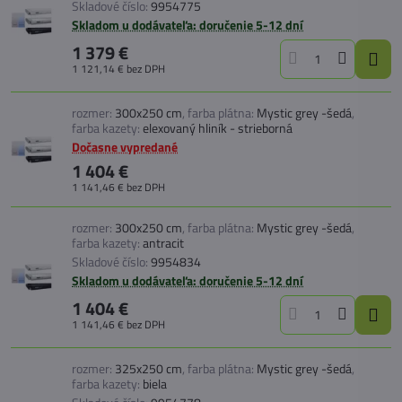
Skladové číslo:
9954775
Skladom u dodávateľa: doručenie 5-12 dní
1 379 €
1 121,14 €
bez DPH
rozmer:
300x250 cm
,
farba plátna:
Mystic grey -šedá
,
farba kazety:
elexovaný hliník - strieborná
Dočasne vypredané
1 404 €
1 141,46 €
bez DPH
rozmer:
300x250 cm
,
farba plátna:
Mystic grey -šedá
,
farba kazety:
antracit
Skladové číslo:
9954834
Skladom u dodávateľa: doručenie 5-12 dní
1 404 €
1 141,46 €
bez DPH
rozmer:
325x250 cm
,
farba plátna:
Mystic grey -šedá
,
farba kazety:
biela