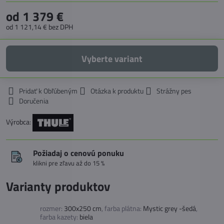
od 1 379 €
od 1 121,14 €
bez DPH
Vyberte variant
Pridať k Obľúbeným
Otázka k produktu
Strážny pes
Doručenia
Výrobca:
Požiadaj o cenovú ponuku
klikni pre zľavu až do 15 %
Varianty produktov
rozmer:
300x250 cm
,
farba plátna:
Mystic grey -šedá
,
farba kazety:
biela