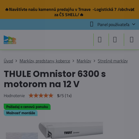
🔥Navštívte našu
kamennú predajňu
v Trnave -Logistická 7 /obchvat
✕
za ČS SHELL/🔥
Panel používateľa
Úvod
Markízy, predstany, koberce
Markízy
Strešné markízy
THULE Omnistor 6300 s
motorom na 12 V
5
/
5
(
1
x)
Hodnotenie
Požiadaj o cenovú ponuku
Možnosť montáže