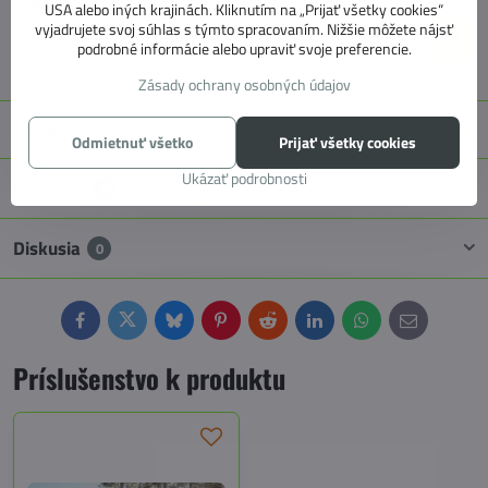
USA alebo iných krajinách. Kliknutím na „Prijať všetky cookies“
1 814 €
vyjadrujete svoj súhlas s týmto spracovaním. Nižšie môžete nájsť
podrobné informácie alebo upraviť svoje preferencie.
1 474,80 €
bez DPH
Zásady ochrany osobných údajov
Popis
Odmietnuť všetko
Prijať všetky cookies
Ukázať podrobnosti
Recenzie
0
Diskusia
0
Facebook
Twitter
Bluesky
Pinterest
Reddit
LinkedIn
WhatsApp
E-
mail
Príslušenstvo k produktu