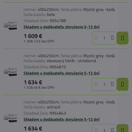
rozmer:
400x250cm
,
farba plátna:
Mystic grey -šedá
,
farba kazety:
biela
Skladové číslo:
9954788
Skladom u dodávateľa: doručenie 5-12 dní
1 609 €
1 308,13 €
bez DPH
rozmer:
400x250cm
,
farba plátna:
Mystic grey -šedá
,
farba kazety:
elexovaný hliník - strieborná
Skladové číslo:
9954815
Skladom u dodávateľa: doručenie 5-12 dní
1 634 €
1 328,46 €
bez DPH
rozmer:
400x250cm
,
farba plátna:
Mystic grey -šedá
,
farba kazety:
antracit
Skladové číslo:
9954843
Skladom u dodávateľa: doručenie 5-12 dní
1 634 €