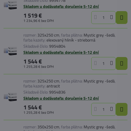
Skladové číslo:
9954778
Skladom u dodávateľa: doručenie 5-12 dní
1 519 €
1 234,96 €
bez DPH
rozmer:
325x250 cm
,
farba plátna:
Mystic grey -šedá
,
farba kazety:
elexovaný hliník - strieborná
Skladové číslo:
9954804
Skladom u dodávateľa: doručenie 5-12 dní
1 544 €
1 255,28 €
bez DPH
rozmer:
325x250 cm
,
farba plátna:
Mystic grey -šedá
,
farba kazety:
antracit
Skladové číslo:
9954836
Skladom u dodávateľa: doručenie 5-12 dní
1 544 €
1 255,28 €
bez DPH
rozmer:
350x250 cm
,
farba plátna:
Mystic grey -šedá
,