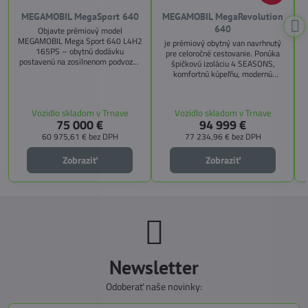
MEGAMOBIL MegaSport 640
MEGAMOBIL MegaRevolution
640
Objavte prémiový model
MEGAMOBIL Mega Sport 640 L4H2
je prémiový obytný van navrhnutý
165PS – obytnú dodávku
pre celoročné cestovanie. Ponúka
postavenú na zosilnenom podvozku
špičkovú izoláciu 4 SEASONS,
Citroën Jumper, s dĺžkou 6,36 m a
komfortnú kúpeľňu, modernú
výškou 2,59 m. Tento model ponúka
kuchyňu, priestrannú spálňu s
4 miesta na jazdu a až 3 miesta na
s
pamäťovými matracmi a množstvo
spanie vďaka extra širokému
úložných riešení. Vďaka balíkom
Vozidlo skladom v Trnave
Vozidlo skladom v Trnave
pozdĺžnemu lôžku a možnosti
CITY, TECHNO, SICHERHEIT a
75 000 €
94 999 €
doplniť predné prídavné lôžko.
MEGA WINTER získate maximálnu
bezpečnosť, pohodlie a
60 975,61 €
bez DPH
77 234,96 €
bez DPH
technologické inovácie. Ideálna
voľba pre tých, ktorí hľadajú luxus,
Zobraziť
Zobraziť
funkčnosť a slobodu na cestách.
Newsletter
Odoberať naše novinky: