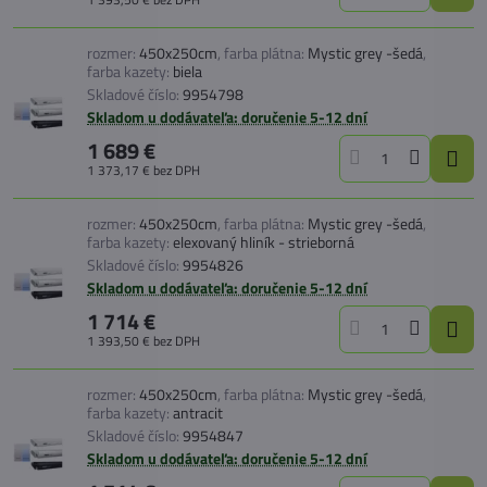
rozmer:
450x250cm
,
farba plátna:
Mystic grey -šedá
,
farba kazety:
biela
Skladové číslo:
9954798
Skladom u dodávateľa: doručenie 5-12 dní
1 689 €
1 373,17 €
bez DPH
rozmer:
450x250cm
,
farba plátna:
Mystic grey -šedá
,
farba kazety:
elexovaný hliník - strieborná
Skladové číslo:
9954826
Skladom u dodávateľa: doručenie 5-12 dní
1 714 €
1 393,50 €
bez DPH
rozmer:
450x250cm
,
farba plátna:
Mystic grey -šedá
,
farba kazety:
antracit
Skladové číslo:
9954847
Skladom u dodávateľa: doručenie 5-12 dní