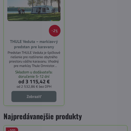
2%
THULE Veduta – markízový
predstan pre karavany
Predstan THULE Veduta je špičkové
riešenie pre rozšírenie obytného
priestoru vášho karavanu. Vhodný
pre markízy Thule Omnistor
6200/6300, ponúka maximálny
Skladom u dodávateľa:
komfort, ochranu pred nepriaznivým
doručenie 5-12 dní
počasím a moderný dizajn.
od 3 115,42 €
od 2 532,86 €
bez DPH
Zobraziť
Najpredávanejšie produkty
-10%