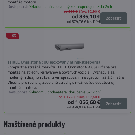
montáže motora.
Dostupnosť:
Skladom u nás posledný kus, expedujeme do 24 h
od 929 €
Zľava 92,90 €
od 836,10 €
Zobraziť
od 679,76 €
bez DPH
-10%
THULE Omnistor 6300 eloxovaný hliník-strieborná
Kompaktná strešná markíza THULE Omnistor 6300 je určená pre
montáž na strechu karavanov a obytných vozidiel. Vyznačuje sa
moderným dizajnom, kvalitným spracovaním a výsuvom až 2,5 metra.
Vhodná pre rovné aj zaoblené strechy s možnosťou dodatočnej
montáže motora.
Dostupnosť:
Skladom u dodávateľa: doručenie 5-12 dní
od 1 174 €
Zľava 117,40 €
od 1 056,60 €
Zobraziť
od 859,02 €
bez DPH
Navštívené produkty