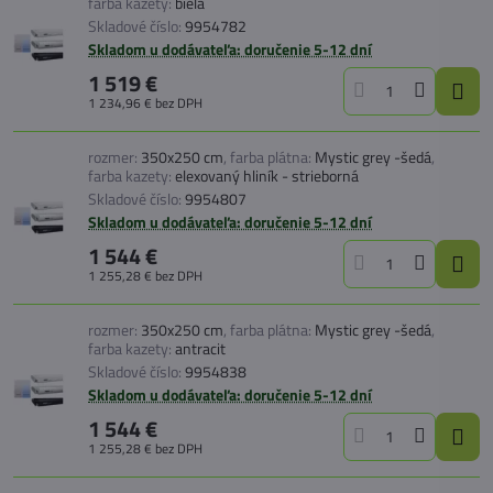
farba kazety:
biela
Skladové číslo:
9954782
Skladom u dodávateľa: doručenie 5-12 dní
1 519 €
1 234,96 €
bez DPH
rozmer:
350x250 cm
,
farba plátna:
Mystic grey -šedá
,
farba kazety:
elexovaný hliník - strieborná
Skladové číslo:
9954807
Skladom u dodávateľa: doručenie 5-12 dní
1 544 €
1 255,28 €
bez DPH
rozmer:
350x250 cm
,
farba plátna:
Mystic grey -šedá
,
farba kazety:
antracit
Skladové číslo:
9954838
Skladom u dodávateľa: doručenie 5-12 dní
1 544 €
1 255,28 €
bez DPH