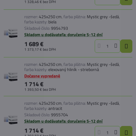
1 328,46 €
bez DPH
rozmer:
425x250 cm
,
farba plátna:
Mystic grey -šedá
,
farba kazety:
biela
Skladové číslo:
9954793
Skladom u dodávateľa: doručenie 5-12 dní
1 689 €
1 373,17 €
bez DPH
rozmer:
425x250 cm
,
farba plátna:
Mystic grey -šedá
,
farba kazety:
elexovaný hliník - strieborná
Dočasne vypredané
1 714 €
1 393,50 €
bez DPH
rozmer:
425x250 cm
,
farba plátna:
Mystic grey -šedá
,
farba kazety:
antracit
Skladové číslo:
9955704
Skladom u dodávateľa: doručenie 5-12 dní
1 714 €
1 393,50 €
bez DPH