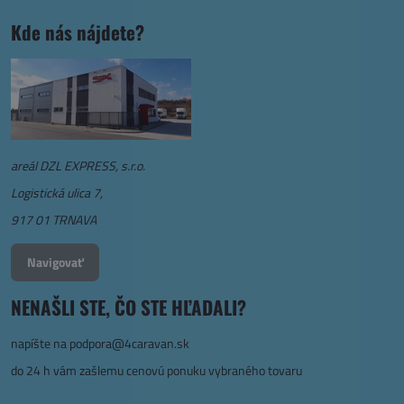
Kde nás nájdete?
areál DZL EXPRESS, s.r.o.
Logistická ulica 7,
917 01 TRNAVA
Navigovať
NENAŠLI STE, ČO STE HĽADALI?
napíšte na
podpora@4caravan.sk
do 24 h vám zašlemu cenovú ponuku vybraného tovaru