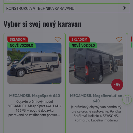
KONŠTRUKCIA A TECHNIKA KARAVANU
Vyber si svoj nový karavan
SKLADOM
SKLADOM
NOVÉ VOZIDLO
NOVÉ VOZIDLO
8%
MEGAMOBIL MegaSport 640
MEGAMOBIL MegaRevolution
640
Objavte prémiový model
MEGAMOBIL Mega Sport 640 L4H2
je prémiový obytný van navrhnutý
165PS – obytnú dodávku
pre celoročné cestovanie. Ponúka
postavenú na zosilnenom podvozku
špičkovú izoláciu 4 SEASONS,
Citroën Jumper, s dĺžkou 6,36 m a
komfortnú kúpeľňu, modernú
výškou 2,59 m. Tento model ponúka
kuchyňu, priestrannú spálňu s
4 miesta na jazdu a až 3 miesta na
s
pamäťovými matracmi a množstvo
spanie vďaka extra širokému