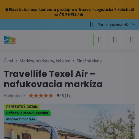
🔥Navštívte našu
kamennú predajňu
v Trnave -Logistická 7 /obchvat
✕
za ČS SHELL/🔥
Panel používateľa
Úvod
Markízy, predstany, koberce
Slnečné clony
Travellife Texel Air –
nafukovacia markíza
5
/
5
(
1
x)
Hodnotenie
PERFEKTNÝ DIZAJN
Požiadaj o cenovú ponuku
Možnosť montáže