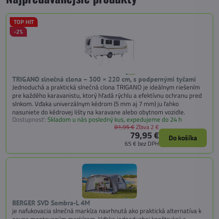
TOP HIT
-2%
TRIGANO slnečná clona – 300 × 220 cm, s podpernými tyčami
Jednoduchá a praktická slnečná clona TRIGANO je ideálnym riešením
pre každého karavanistu, ktorý hľadá rýchlu a efektívnu ochranu pred
slnkom. Vďaka univerzálnym kédrom (5 mm aj 7 mm) ju ľahko
nasuniete do kédrovej lišty na karavane alebo obytnom vozidle.
Dostupnosť:
Skladom u nás posledný kus, expedujeme do 24 h
81,95 €
Zľava 2 €
79,95 €
Do košíka
65 €
bez DPH
BERGER SVD Sombra-L 4M
je nafukovacia slnečná markíza navrhnutá ako praktická alternatíva k
pevne montovaným markízam. Vďaka jednoduchej konštrukcii a