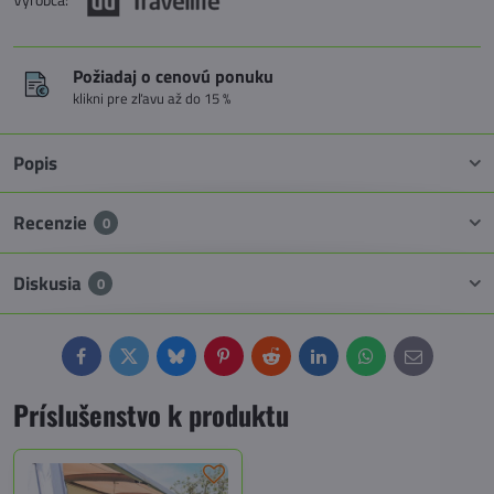
Požiadaj o cenovú ponuku
klikni pre zľavu až do 15 %
Popis
Recenzie
0
Diskusia
0
Facebook
Twitter
Bluesky
Pinterest
Reddit
LinkedIn
WhatsApp
E-
mail
Príslušenstvo k produktu