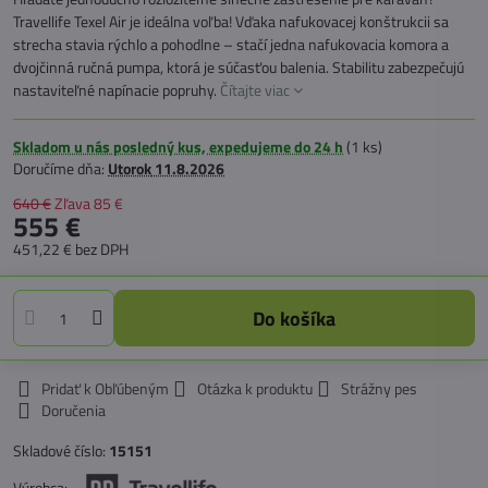
Travellife Texel Air je ideálna voľba! Vďaka nafukovacej konštrukcii sa
strecha stavia rýchlo a pohodlne – stačí jedna nafukovacia komora a
dvojčinná ručná pumpa, ktorá je súčasťou balenia. Stabilitu zabezpečujú
nastaviteľné napínacie popruhy.
Čítajte viac
Skladom u nás posledný kus, expedujeme do 24 h
(
1
ks)
Doručíme dňa:
Utorok
11.8.2026
640 €
Zľava
85 €
555 €
451,22 €
bez DPH
Do košíka
Pridať k Obľúbeným
Otázka k produktu
Strážny pes
Doručenia
Skladové číslo:
15151
Výrobca: