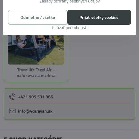
Zásady ochrany osobných údajov
Odmietnuť všetko
Prijať všetky cookies
Ukázať podrobnosti
Travellife Texel Air –
nafukovacia markíza
+421 905 531 966
info@4caravan.sk