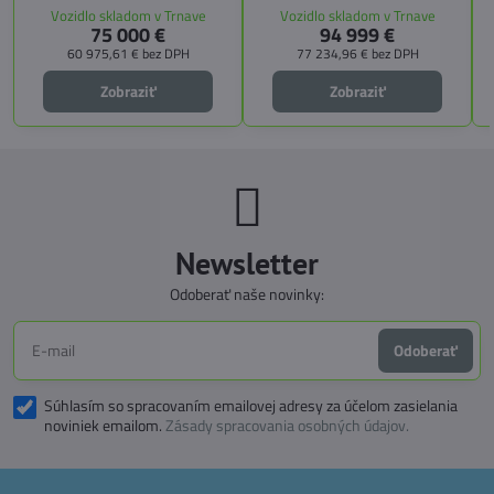
úložných riešení. Vďaka balíkom
Vozidlo skladom v Trnave
Vozidlo skladom v Trnave
pozdĺžnemu lôžku a možnosti
CITY, TECHNO, SICHERHEIT a
75 000 €
94 999 €
doplniť predné prídavné lôžko.
MEGA WINTER získate maximálnu
bezpečnosť, pohodlie a
60 975,61 €
bez DPH
77 234,96 €
bez DPH
technologické inovácie. Ideálna
voľba pre tých, ktorí hľadajú luxus,
Zobraziť
Zobraziť
funkčnosť a slobodu na cestách.
Newsletter
Odoberať naše novinky:
Odoberať
Súhlasím so spracovaním emailovej adresy za účelom zasielania
noviniek emailom.
Zásady spracovania osobných údajov.