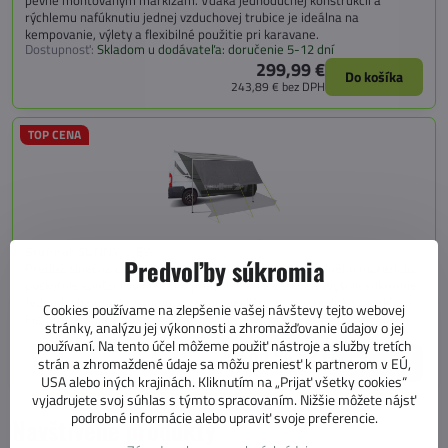
rýchlemu nafúknutiu jednej vzduchovej trubice je ideálna na
kempovanie, výlety a flexibilné použitie pri karavane.
Dostupnosť:
Skladom u dodávateľa: doručenie 5-12 dní
299,99 €
Do košíka
243,89 €
bez DPH
TOP CENA
Brunner SUNNY VIEW
Predvoľby súkromia
Predná slnečná clona Brunner SUNNY VIEW z UV-odolného materiálu
poskytuje spoľahlivú ochranu pred slnkom a zároveň zvyšuje súkromie.
Jednoduchá montáž pomocou kedrovej lišty, kompatibilná s markízami
Cookies používame na zlepšenie vašej návštevy tejto webovej
Fiamma, Thule a Dometic.
stránky, analýzu jej výkonnosti a zhromažďovanie údajov o jej
Dostupnosť:
Skladom u nás, expedujeme do 24 h
používaní. Na tento účel môžeme použiť nástroje a služby tretích
od 54,82 €
Zobraziť
strán a zhromaždené údaje sa môžu preniesť k partnerom v EÚ,
od 44,57 €
bez DPH
USA alebo iných krajinách. Kliknutím na „Prijať všetky cookies“
vyjadrujete svoj súhlas s týmto spracovaním. Nižšie môžete nájsť
podrobné informácie alebo upraviť svoje preferencie.
Navštívené produkty