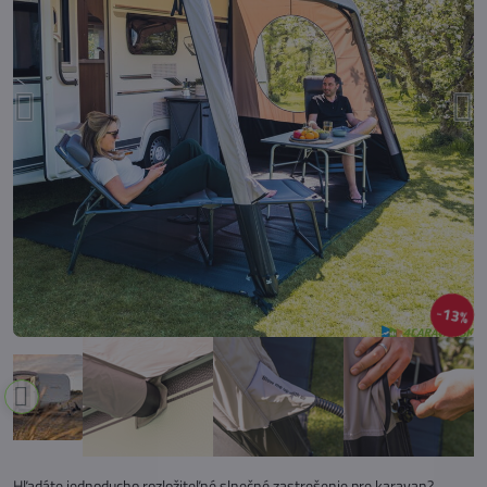
13%
Hľadáte jednoducho rozložiteľné slnečné zastrešenie pre karavan?