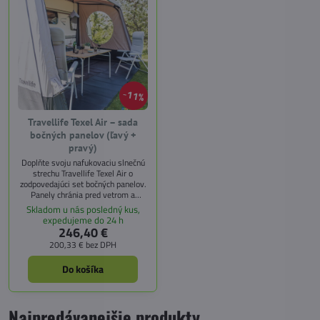
11%
Travellife Texel Air – sada
bočných panelov (ľavý +
pravý)
Doplňte svoju nafukovaciu slnečnú
strechu Travellife Texel Air o
zodpovedajúci set bočných panelov.
Panely chránia pred vetrom a
dažďom, pričom vďaka veľkým
Skladom u nás posledný kus,
okrúhlym priehľadovým oknám
expedujeme do 24 h
prepúšťajú dostatok svetla. Tak si
246,40 €
môžete naplno užívať pobyt vonku
200,33 €
bez DPH
aj pri horšom počasí.
Do košíka
Najpredávanejšie produkty