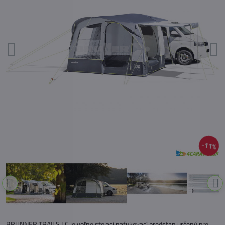
11%
BRUNNER TRAILS LC je voľne stojaci nafukovací predstan určený pre