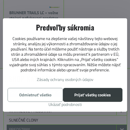
BRUNNER TRAILS LC – voľne
stojaci nafukovací predstan
Predvoľby súkromia
+421 905 531 966
Cookies používame na zlepšenie vašej návštevy tejto webovej
stránky, analýzu jej výkonnosti a zhromažďovanie údajov o jej
používaní. Na tento účel môžeme použiť nástroje a služby tretích
info@4caravan.sk
strán a zhromaždené údaje sa môžu preniesť k partnerom v EÚ,
USA alebo iných krajinách. Kliknutím na „Prijať všetky cookies“
vyjadrujete svoj súhlas s týmto spracovaním. Nižšie môžete nájsť
podrobné informácie alebo upraviť svoje preferencie.
E SHOP KATEGÓRIE
Zásady ochrany osobných údajov
MARKÍZY, PREDSTANY, KOBERCE
Odmietnuť všetko
Prijať všetky cookies
MARKÍZY
Ukázať podrobnosti
MARKÍZOVE PREDSTANY
SLNEČNÉ CLONY
PREDSTANY