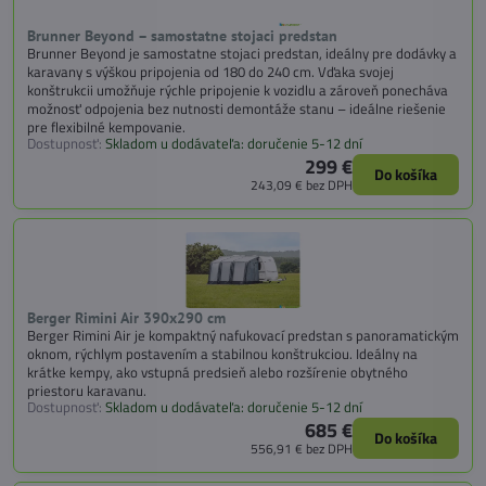
Brunner Beyond – samostatne stojaci predstan
Brunner Beyond je samostatne stojaci predstan, ideálny pre dodávky a
karavany s výškou pripojenia od 180 do 240 cm. Vďaka svojej
konštrukcii umožňuje rýchle pripojenie k vozidlu a zároveň ponecháva
možnosť odpojenia bez nutnosti demontáže stanu – ideálne riešenie
pre flexibilné kempovanie.
Dostupnosť:
Skladom u dodávateľa: doručenie 5-12 dní
299 €
Do košíka
243,09 €
bez DPH
Berger Rimini Air 390x290 cm
Berger Rimini Air je kompaktný nafukovací predstan s panoramatickým
oknom, rýchlym postavením a stabilnou konštrukciou. Ideálny na
krátke kempy, ako vstupná predsieň alebo rozšírenie obytného
priestoru karavanu.
Dostupnosť:
Skladom u dodávateľa: doručenie 5-12 dní
685 €
Do košíka
556,91 €
bez DPH