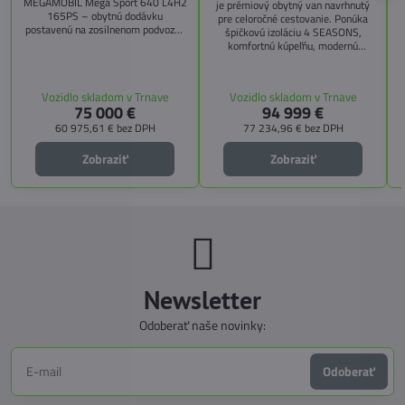
MEGAMOBIL Mega Sport 640 L4H2
je prémiový obytný van navrhnutý
165PS – obytnú dodávku
pre celoročné cestovanie. Ponúka
postavenú na zosilnenom podvozku
špičkovú izoláciu 4 SEASONS,
Citroën Jumper, s dĺžkou 6,36 m a
komfortnú kúpeľňu, modernú
výškou 2,59 m. Tento model ponúka
kuchyňu, priestrannú spálňu s
4 miesta na jazdu a až 3 miesta na
s
pamäťovými matracmi a množstvo
spanie vďaka extra širokému
úložných riešení. Vďaka balíkom
Vozidlo skladom v Trnave
Vozidlo skladom v Trnave
pozdĺžnemu lôžku a možnosti
CITY, TECHNO, SICHERHEIT a
75 000 €
94 999 €
doplniť predné prídavné lôžko.
MEGA WINTER získate maximálnu
bezpečnosť, pohodlie a
60 975,61 €
bez DPH
77 234,96 €
bez DPH
technologické inovácie. Ideálna
voľba pre tých, ktorí hľadajú luxus,
Zobraziť
Zobraziť
funkčnosť a slobodu na cestách.
Newsletter
Odoberať naše novinky:
Odoberať