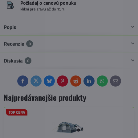
Požiadaj o cenovú ponuku
klikni pre zľavu až do 15 %
Popis
Recenzie
0
Diskusia
0
Facebook
Twitter
Bluesky
Pinterest
Reddit
LinkedIn
WhatsApp
E-
mail
Najpredávanejšie produkty
TOP CENA