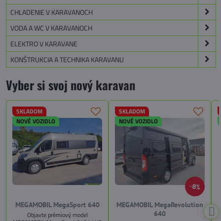
CHLADENIE V KARAVANOCH
VODA A WC V KARAVANOCH
ELEKTRO V KARAVANE
KONŠTRUKCIA A TECHNIKA KARAVANU
Vyber si svoj nový karavan
SKLADOM
SKLADOM
NOVÉ VOZIDLO
NOVÉ VOZIDLO
8%
MEGAMOBIL MegaSport 640
MEGAMOBIL MegaRevolution
640
Objavte prémiový model