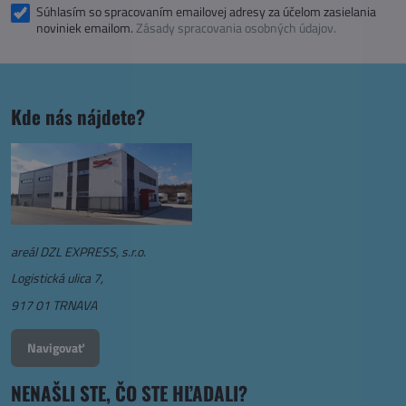
Súhlasím so spracovaním emailovej adresy za účelom zasielania
noviniek emailom.
Zásady spracovania osobných údajov.
Kde nás nájdete?
areál DZL EXPRESS, s.r.o.
Logistická ulica 7,
917 01 TRNAVA
Navigovať
NENAŠLI STE, ČO STE HĽADALI?