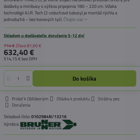
dodávky a minibusy s výškou pripojenia 180 – 220 cm. Vďaka
technológii A.I.R. Tech (2 vzduchové tubusy) je montáž rýchla a
jednoduchá – bez kovových tyčí.
Čítajte viac
Skladom u dodávateľa: doručenie 5-12 dní
714 €
Zľava
81,60 €
632,40 €
514,15 €
bez DPH
Do košíka
Pridať k Obľúbeným
Otázka k produktu
Strážny pes
Doručenia
Skladové číslo:
0102984N/13216
Výrobca: