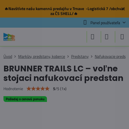
🔥Navštívte našu
kamennú predajňu
v Trnave -Logistická 7 /obchvat
✕
za ČS SHELL/🔥
Panel používateľa
Úvod
Markízy, predstany, koberce
Predstany
Nafukovacie predst
BRUNNER TRAILS LC – voľne
stojaci nafukovací predstan
5
/
5
(
1
x)
Hodnotenie
Požiadaj o cenovú ponuku