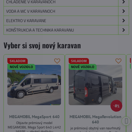
CHLADENIE V KARAVANOCH
VODA A WC V KARAVANOCH
ELEKTRO V KARAVANE
KONŠTRUKCIA A TECHNIKA KARAVANU
Vyber si svoj nový karavan
SKLADOM
SKLADOM
NOVÉ VOZIDLO
NOVÉ VOZIDLO
8%
MEGAMOBIL MegaSport 640
MEGAMOBIL MegaRevolution
640
Objavte prémiový model
MEGAMOBIL Mega Sport 640 L4H2
je prémiový obytný van navrhnutý
165PS – obytnú dodávku