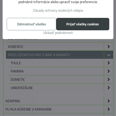
podrobné informácie alebo upraviť svoje preferencie.
MARKÍZY
Zásady ochrany osobných údajov
MARKÍZOVE PREDSTANY
SLNEČNÉ CLONY
Odmietnuť všetko
Prijať všetky cookies
PREDSTANY
Ukázať podrobnosti
DOPLNKOVÉ STANY
KOBERCE
PRÍSLUŠENSTVO PRE STANY A MARKÍZY
THULE
FIAMMA
DOMETIC
UNIVERZÁLNE
KEMPING
PLYN A KÚRENIE V KARAVANE