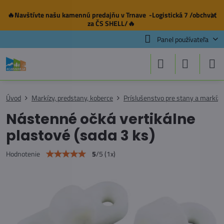
🔥Navštívte našu
kamennú predajňu
v Trnave -Logistická 7 /obchvat
✕
za ČS SHELL/🔥
Panel používateľa
Úvod
Markízy, predstany, koberce
Príslušenstvo pre stany a markízy
Nástenné očká vertikálne
plastové (sada 3 ks)
5
/
5
(
1
x)
Hodnotenie