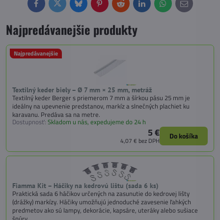
Facebook
Twitter
Bluesky
Pinterest
Reddit
LinkedIn
WhatsApp
E-
mail
Najpredávanejšie produkty
Najpredávanejšie
Textilný keder biely – Ø 7 mm × 25 mm, metráž
Textilný keder Berger s priemerom 7 mm a šírkou pásu 25 mm je
ideálny na upevnenie predstanov, markíz a slnečných plachiet ku
karavanu. Predáva sa na metre.
Dostupnosť:
Skladom u nás, expedujeme do 24 h
5 €
Do košíka
4,07 €
bez DPH
Fiamma Kit – Háčiky na kedrovú lištu (sada 6 ks)
Praktická sada 6 háčikov určených na zasunutie do kedrovej lišty
(drážky) markízy. Háčiky umožňujú jednoduché zavesenie ľahkých
predmetov ako sú lampy, dekorácie, kapsáre, uteráky alebo sušiace
šnúry.