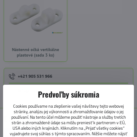
Nástenné očká vertikálne
plastové (sada 3 ks)
+421 905 531 966
info@4caravan.sk
Predvoľby súkromia
Cookies používame na zlepšenie vašej návštevy tejto webovej
stránky, analýzu jej výkonnosti a zhromažďovanie údajov o jej
E SHOP KATEGÓRIE
používaní. Na tento účel môžeme použiť nástroje a služby tretích
strán a zhromaždené údaje sa môžu preniesť k partnerom v EÚ,
USA alebo iných krajinách. Kliknutím na „Prijať všetky cookies“
MARKÍZY, PREDSTANY, KOBERCE
vyjadrujete svoj súhlas s týmto spracovaním. Nižšie môžete nájsť