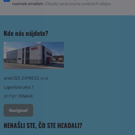
noviniek emailom.
Zásady spracovania osobných údajov.
Kde nás nájdete?
areál DZL EXPRESS, s.r.o.
Logistická ulica 7,
917 01 TRNAVA
Navigovať
NENAŠLI STE, ČO STE HĽADALI?