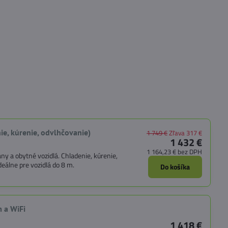
ie, kúrenie, odvlhčovanie)
1 749 €
Zľava 317 €
1 432 €
1 164,23 €
bez DPH
ny a obytné vozidlá. Chladenie, kúrenie,
deálne pre vozidlá do 8 m.
Do košíka
m a WiFi
1 418 €