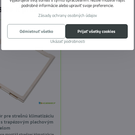
stvo k produktu
podrobné informácie alebo upraviť svoje preferencie.
Zásady ochrany osobných údajov
Odmietnuť všetko
Prijať všetky cookies
Ukázať podrobnosti
ér pre strešnú klimatizáciu
o s trapézovým plechovým
nelom
pre montáž strešnej klimatizácie