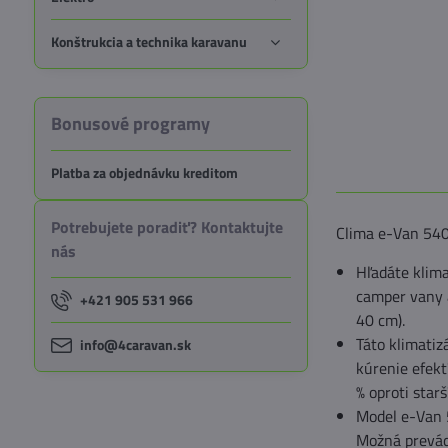
Konštrukcia a technika karavanu
Bonusové programy
Platba za objednávku kreditom
Potrebujete poradiť? Kontaktujte
Clima e-Van 540
nás
Hľadáte klima
camper vany 
+421 905 531 966
40 cm).
Táto klimatiz
info@4caravan.sk
kúrenie efekt
% oproti star
Model e-Van 
Možná prevád