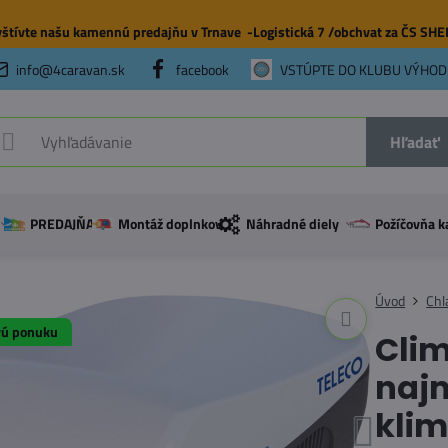
štívte našu
kamennú predajňu
v Trnave -Logistická 7 /obchvat za ČS SH
info@4caravan.sk
facebook
VSTÚPTE DO KLUBU VÝHOD
Hľadať
PREDAJŇA
Montáž doplnkov
Náhradné diely
Požíčovňa k
Úvod
Chl
vú ponuku
Cli
naj
klim