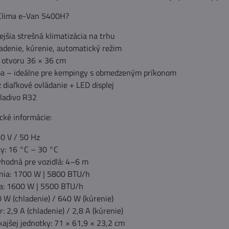
 Clima e-Van 5400H?
šia strešná klimatizácia na trhu
ladenie, kúrenie, automatický režim
 otvoru 36 × 36 cm
ba – ideálne pre kempingy s obmedzeným príkonom
 diaľkové ovládanie + LED displej
hladivo R32
cké informácie:
30 V / 50 Hz
ty: 16 °C – 30 °C
vhodná pre vozidlá: 4–6 m
nia: 1700 W | 5800 BTU/h
a: 1600 W | 5500 BTU/h
 W (chladenie) / 640 W (kúrenie)
: 2,9 A (chladenie) / 2,8 A (kúrenie)
ajšej jednotky: 71 × 61,9 × 23,2 cm