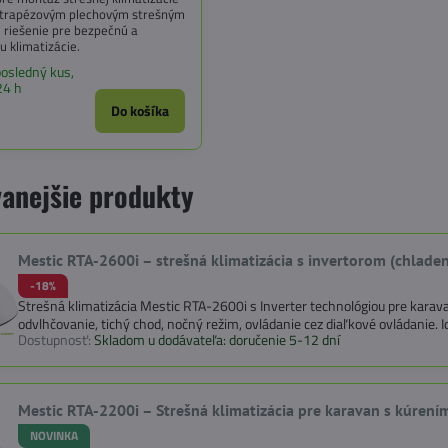
s trapézovým plechovým strešným
 riešenie pre bezpečnú a
iu klimatizácie.
osledný kus,
24 h
Do košíka
anejšie produkty
Mestic RTA-2600i – strešná klimatizácia s invertorom (chladen
-18%
Strešná klimatizácia Mestic RTA-2600i s Inverter technológiou pre karava
odvlhčovanie, tichý chod, nočný režim, ovládanie cez diaľkové ovládanie. I
Dostupnosť:
Skladom u dodávateľa: doručenie 5-12 dní
Mestic RTA-2200i – Strešná klimatizácia pre karavan s kúrení
NOVINKA