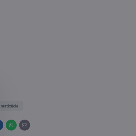
imatizácie
inkedIn
WhatsApp
E-
mail