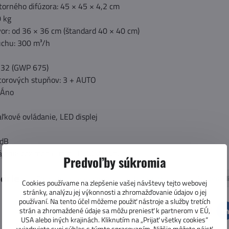
orného difúzora: 45 × 45 × 4,2 cm
 kg
or: od 36 × 36 cm (štandard 40 × 40 cm)
uchu: 300 m³/h
 R32 (GWP 675)
átorových stupňov: 3 + AUTO
 Áno
aľkové ovládanie, LED displej
 dB
jania cez menič: min. 1500 W (sinus)
Predvoľby súkromia
górie
Chladenie v karavanoch
Klimatizácie
Stropné kl
Cookies používame na zlepšenie vašej návštevy tejto webovej
stránky, analýzu jej výkonnosti a zhromažďovanie údajov o jej
používaní. Na tento účel môžeme použiť nástroje a služby tretích
strán a zhromaždené údaje sa môžu preniesť k partnerom v EÚ,
Facebook
Twitter
Bluesky
Pinterest
Reddit
L
USA alebo iných krajinách. Kliknutím na „Prijať všetky cookies“
vyjadrujete svoj súhlas s týmto spracovaním. Nižšie môžete nájsť