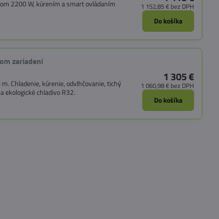
onom 2200 W, kúrením a smart ovládaním
1 152,85 €
bez DPH
Do košíka
nom zariadení
1 305 €
m. Chladenie, kúrenie, odvlhčovanie, tichý
1 060,98 €
bez DPH
a ekologické chladivo R32.
Do košíka