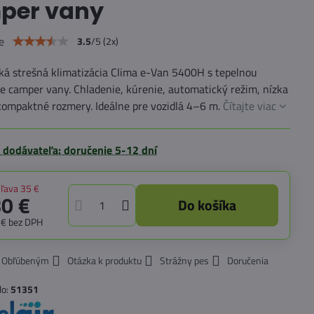
per vany
e
3.5
/
5
(
2
x)
á strešná klimatizácia Clima e-Van 5400H s tepelnou
 camper vany. Chladenie, kúrenie, automatický režim, nízka
kompaktné rozmery. Ideálne pre vozidlá 4–6 m.
Čítajte viac
 dodávateľa: doručenie 5-12 dní
ľava
35 €
80 €
Do košíka
 €
bez DPH
k Obľúbeným
Otázka k produktu
Strážny pes
Doručenia
lo:
51351