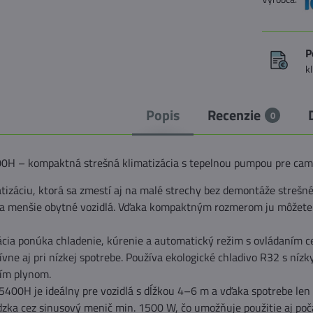
P
k
Popis
Recenzie
0
0H – kompaktná strešná klimatizácia s tepelnou pumpou pre ca
tizáciu, ktorá sa zmestí aj na malé strechy bez demontáže streš
a menšie obytné vozidlá. Vďaka kompaktným rozmerom ju môžete 
ácia ponúka chladenie, kúrenie a automatický režim s ovládaním c
ívne aj pri nízkej spotrebe. Používa ekologické chladivo R32 s níz
ším plynom.
5400H je ideálny pre vozidlá s dĺžkou 4–6 m a vďaka spotrebe l
zka cez sinusový menič min. 1500 W, čo umožňuje použitie aj poča