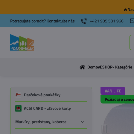
🔥Nav
Potrebujete poradiť? Kontaktujte nás
+421 905 531 966
Domov
ESHOP- Kategórie
VAN LIFE
Darčekové poukážky
Požiadaj o ceno
ACSI CARD - zľavové karty
Markízy, predstany, koberce