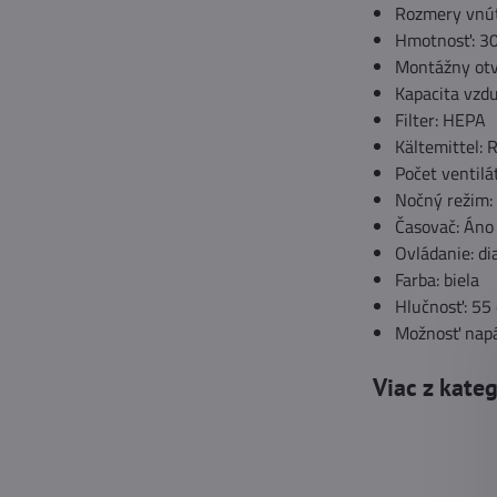
Rozmery vnút
Hmotnosť: 30
Montážny otv
Kapacita vzd
Filter: HEPA
Kältemittel:
Počet ventil
Nočný režim:
Časovač: Áno
Ovládanie: di
Farba: biela
Hlučnosť: 55
Možnosť napá
Viac z kate