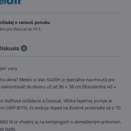
ožiadaj o cenovú ponuku
likni pre zľavu až do 15 %
Diskusia
0
mper vany
ného okna? Mestic e-Van 5400H je špeciálne navrhnutá pre
namontovať do otvoru už od 36 × 36 cm (štandardne 40 ×
ez diaľkové ovládanie a časovač. Vďaka tepelnej pumpe je
kym GWP (675), čo znižuje dopad na životné prostredie až o 70
en 660 W je vhodný aj na kempingoch s obmedzeným príkonom.
s jazdy.