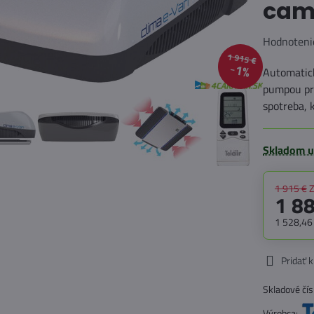
cam
Hodnoteni
1 915 €
1%
Automatick
pumpou pre
spotreba, 
Skladom u
1 915 €
Z
1 8
1 528,46
Pridať 
Skladové čís
Výrobca: