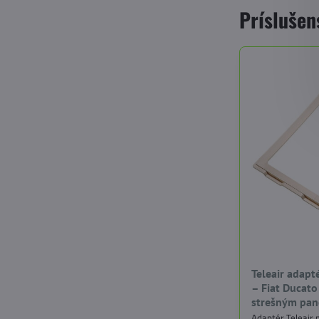
Príslušen
Teleair adapt
– Fiat Ducat
strešným pa
Adaptér Teleair 