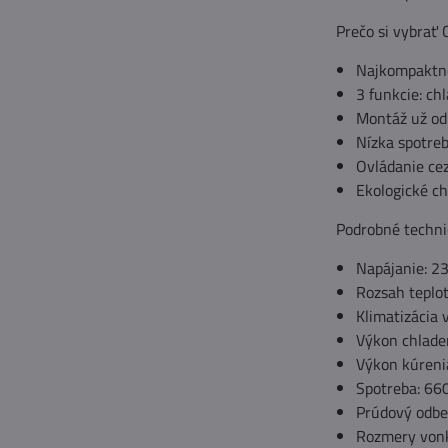
Prečo si vybrať
Najkompaktnej
3 funkcie: ch
Montáž už od
Nízka spotre
Ovládanie cez
Ekologické c
Podrobné techni
Napájanie: 2
Rozsah teplo
Klimatizácia 
Výkon chlade
Výkon kúreni
Spotreba: 660
Prúdový odber
Rozmery vonk