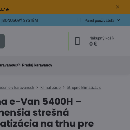
✕
ELL/🔥
 | BONUSOVÝ SYSTÉM
Panel používateľa
Nákupný košík
0 €
aravanov
Predaj karavanov
adenie v karavanoch
Klimatizácie
Stropné klimatizácie
ma e-Van 5400H –
menšia strešná
atizácia na trhu pre