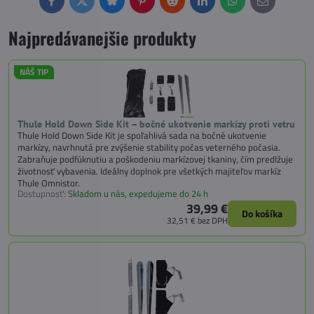
Facebook
Twitter
Bluesky
Pinterest
Reddit
LinkedIn
WhatsApp
E-
mail
Najpredávanejšie produkty
NÁŠ TIP
Thule Hold Down Side Kit – bočné ukotvenie markízy proti vetru
Thule Hold Down Side Kit je spoľahlivá sada na bočné ukotvenie
markízy, navrhnutá pre zvýšenie stability počas veterného počasia.
Zabraňuje podfúknutiu a poškodeniu markízovej tkaniny, čím predlžuje
životnosť vybavenia. Ideálny doplnok pre všetkých majiteľov markíz
Thule Omnistor.
Dostupnosť:
Skladom u nás, expedujeme do 24 h
39,99 €
Do košíka
32,51 €
bez DPH