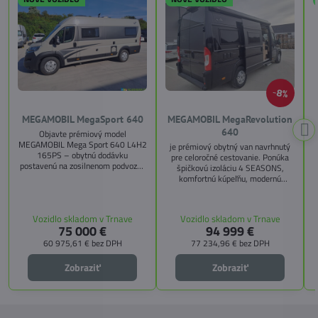
8%
MEGAMOBIL MegaSport 640
MEGAMOBIL MegaRevolution
640
Objavte prémiový model
MEGAMOBIL Mega Sport 640 L4H2
je prémiový obytný van navrhnutý
165PS – obytnú dodávku
pre celoročné cestovanie. Ponúka
postavenú na zosilnenom podvozku
špičkovú izoláciu 4 SEASONS,
Citroën Jumper, s dĺžkou 6,36 m a
komfortnú kúpeľňu, modernú
výškou 2,59 m. Tento model ponúka
kuchyňu, priestrannú spálňu s
4 miesta na jazdu a až 3 miesta na
s
pamäťovými matracmi a množstvo
spanie vďaka extra širokému
úložných riešení. Vďaka balíkom
Vozidlo skladom v Trnave
Vozidlo skladom v Trnave
pozdĺžnemu lôžku a možnosti
CITY, TECHNO, SICHERHEIT a
75 000 €
94 999 €
doplniť predné prídavné lôžko.
MEGA WINTER získate maximálnu
bezpečnosť, pohodlie a
60 975,61 €
bez DPH
77 234,96 €
bez DPH
technologické inovácie. Ideálna
voľba pre tých, ktorí hľadajú luxus,
Zobraziť
Zobraziť
funkčnosť a slobodu na cestách.