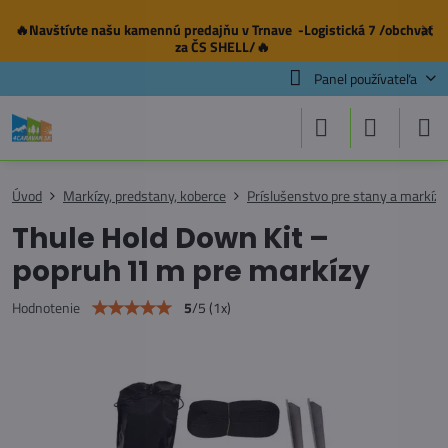
🔥Navštívte našu
kamennú predajňu
v Trnave -Logistická 7 /obchvat
✕
za ČS SHELL/🔥
Panel používateľa
Úvod
Markízy, predstany, koberce
Príslušenstvo pre stany a markízy
Thule Hold Down Kit –
popruh 11 m pre markízy
5
/
5
(
1
x)
Hodnotenie