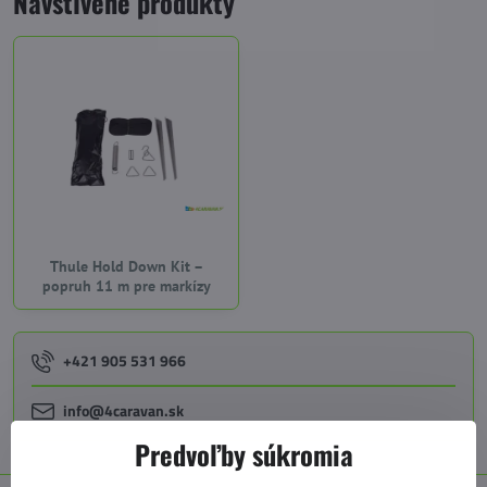
Navštívené produkty
Thule Hold Down Kit –
popruh 11 m pre markízy
+421 905 531 966
info@4caravan.sk
Predvoľby súkromia