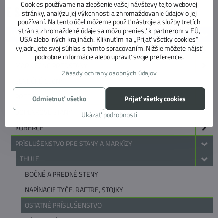
Cookies používame na zlepšenie vašej návštevy tejto webovej
E SHOP KATEGÓRIE
stránky, analýzu jej výkonnosti a zhromažďovanie údajov o jej
používaní. Na tento účel môžeme použiť nástroje a služby tretích
strán a zhromaždené údaje sa môžu preniesť k partnerom v EÚ,
MARKÍZY, PREDSTANY, KOBERCE
USA alebo iných krajinách. Kliknutím na „Prijať všetky cookies“
vyjadrujete svoj súhlas s týmto spracovaním. Nižšie môžete nájsť
MARKÍZY
podrobné informácie alebo upraviť svoje preferencie.
MARKÍZOVE PREDSTANY
Zásady ochrany osobných údajov
SLNEČNÉ CLONY
PREDSTANY
Odmietnuť všetko
Prijať všetky cookies
DOPLNKOVÉ STANY
Ukázať podrobnosti
KOBERCE
PRÍSLUŠENSTVO PRE STANY A MARKÍZY
THULE
BOČNÉ A PREDNÉ STENY
NAPÍNACIE TYČE, RAFTRE, STOJKY
OSTATNÉ PRÍSLUŠENSTVO