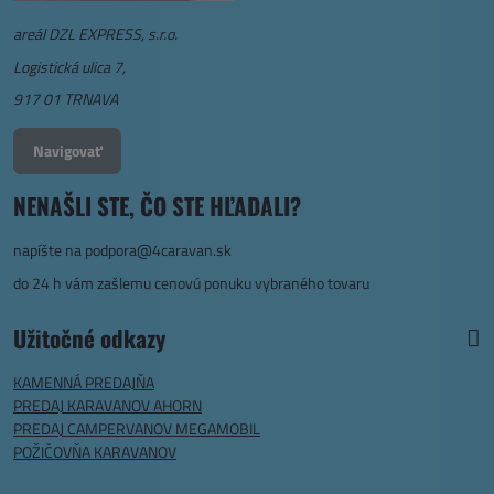
areál DZL EXPRESS, s.r.o.
Logistická ulica 7,
917 01 TRNAVA
Navigovať
NENAŠLI STE, ČO STE HĽADALI?
napíšte na
podpora@4caravan.sk
do 24 h vám zašlemu cenovú ponuku vybraného tovaru
Užitočné odkazy
KAMENNÁ PREDAJŇA
PREDAJ KARAVANOV AHORN
PREDAJ CAMPERVANOV MEGAMOBIL
POŽIČOVŇA KARAVANOV