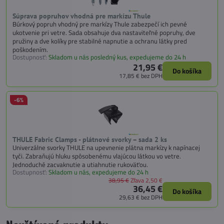
Súprava popruhov vhodná pre markízu Thule
Búrkový popruh vhodný pre markízy Thule zabezpečí ich pevné
ukotvenie pri vetre. Sada obsahuje dva nastaviteľné popruhy, dve
pružiny a dve kolíky pre stabilné napnutie a ochranu látky pred
poškodením.
Dostupnosť:
Skladom u nás posledný kus, expedujeme do 24 h
21,95 €
Do košíka
17,85 €
bez DPH
-6%
THULE Fabric Clamps - plátnové svorky – sada 2 ks
Univerzálne svorky THULE na upevnenie plátna markízy k napínacej
tyči. Zabraňujú hluku spôsobenému vlajúcou látkou vo vetre.
Jednoduché zacvaknutie a utiahnutie rukoväťou.
Dostupnosť:
Skladom u nás, expedujeme do 24 h
38,95 €
Zľava 2,50 €
36,45 €
Do košíka
29,63 €
bez DPH