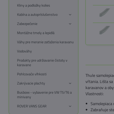
Kliny a podložky kolies
Kabína a autopríslušenstvo
Zabezpečenie
Montážne tmely a lepidlá
Váhy pre meranie zaťaženia karavanu
Vodováhy
Produkty pre udržiavanie čistoty v
karavane
Pohlcovače vlhkosti
Thule samolepiac
vŕtania. Lišta s
Zakrývacie plachty
karavanov a obyt
Busboxx - vybavenie pre VW T5/T6 a
Vlastnosti:
minivany
Samolepiaca 
ROVER VANS GEAR
Zabraňuje ste