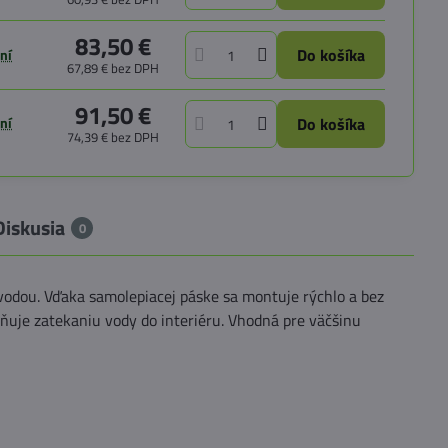
83,50 €
Do košíka
ní
67,89 €
bez DPH
91,50 €
ní
Do košíka
74,39 €
bez DPH
Diskusia
0
 vodou. Vďaka samolepiacej páske sa montuje rýchlo a bez
aňuje zatekaniu vody do interiéru. Vhodná pre väčšinu