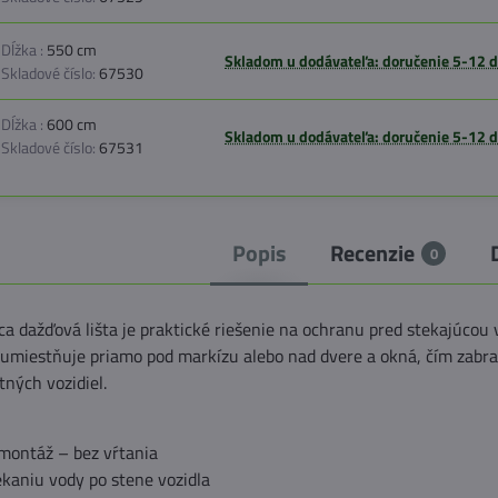
Dĺžka :
550 cm
Skladom u dodávateľa: doručenie 5-12 d
Skladové číslo:
67530
Dĺžka :
600 cm
Skladom u dodávateľa: doručenie 5-12 d
Skladové číslo:
67531
Popis
Recenzie
0
a dažďová lišta je praktické riešenie na ochranu pred stekajúcou
a umiestňuje priamo pod markízu alebo nad dvere a okná, čím zabr
ných vozidiel.
montáž – bez vŕtania
kaniu vody po stene vozidla