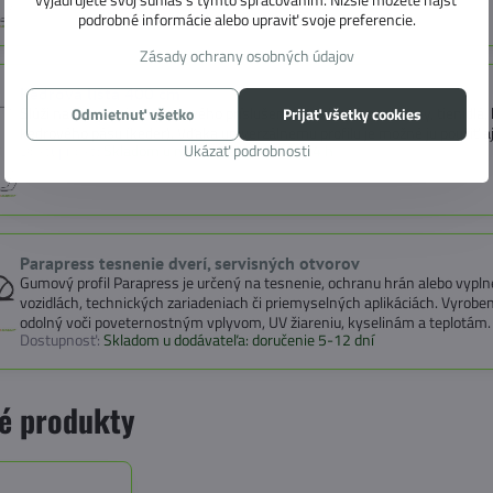
podrobné informácie alebo upraviť svoje preferencie.
Zásady ochrany osobných údajov
Kedrová lišta 400 cm
Slúži na uchytenie doplnkového príslušenstva, ako sú predstany, tienidlá
Odmietnuť všetko
Prijať všetky cookies
kedrového pásu (keder). Vďaka univerzálnemu profilu je možné ju použiť aj 
Ukázať podrobnosti
Dostupnosť:
Skladom u nás, expedujeme do 24 h
Parapress tesnenie dverí, servisných otvorov
Gumový profil Parapress je určený na tesnenie, ochranu hrán alebo vypl
vozidlách, technických zariadeniach či priemyselných aplikáciách. Vyroben
odolný voči poveternostným vplyvom, UV žiareniu, kyselinám a teplotám.
Dostupnosť:
Skladom u dodávateľa: doručenie 5-12 dní
é produkty