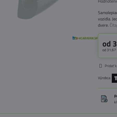
Hodnoteni
Samolepiac
vozidla. J
dvere.
Číta
od 3
od 31,67
Pridať 
Výrobca:
P
k