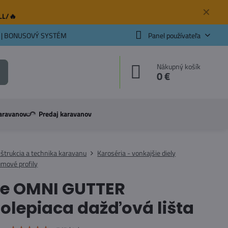
✕
ELL/🔥
 | BONUSOVÝ SYSTÉM
Panel používateľa
Nákupný košík
0 €
aravanov
Predaj karavanov
štrukcia a technika karavanu
Karoséria - vonkajšie diely
umové profily
le OMNI GUTTER
lepiaca dažďová lišta