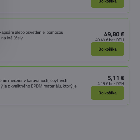
Do košíka
, kapsáre alebo osvetlenie, pomocou
49,80 €
na iné účely.
40,49 €
bez DPH
Do košíka
5,11 €
nenie medzier v karavanoch, obytných
4,15 €
bez DPH
ý je z kvalitného EPDM materiálu, ktorý je
Do košíka