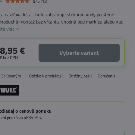
e
5
/
5
(
1
x)
a dažďová lišta Thule zabraňuje stekaniu vody po stene
ednoduchá montáž bez vŕtania, vhodná pod markízu alebo nad
jte viac
8,95 €
Vyberte variant
 €
bez DPH
k Obľúbeným
Otázka k produktu
Strážny pes
Doručenia
ožiadaj o cenovú ponuku
likni pre zľavu až do 15 %