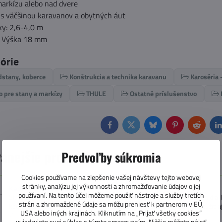
arkízu alebo nad dvere
 s väčšinou karavanov a obytných áut
ky: 2,6-4,0 m
, Výška 18 mm
górie
dstany, koberce
Konštrukcia a technika karavanu
Karoséria 
o pre stany a markízy
THULE
Ostatné príslušenstvo
Facebook
Twitter
Bluesky
Pinterest
Reddit
L
anejšie produkty
Predvoľby súkromia
Cookies používame na zlepšenie vašej návštevy tejto webovej
stránky, analýzu jej výkonnosti a zhromažďovanie údajov o jej
Kedrová lišta 300 cm
používaní. Na tento účel môžeme použiť nástroje a služby tretích
Slúži na uchytenie doplnkového príslušenstva, ako sú predstany, tienidlá
strán a zhromaždené údaje sa môžu preniesť k partnerom v EÚ,
kedrového pásu (keder). Vďaka univerzálnemu profilu je možné ju použiť aj 
USA alebo iných krajinách. Kliknutím na „Prijať všetky cookies“
Dostupnosť:
Skladom u nás, expedujeme do 24 h
vyjadrujete svoj súhlas s týmto spracovaním. Nižšie môžete nájsť