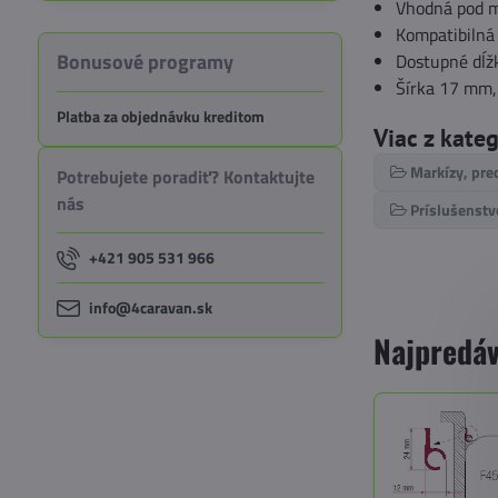
Vhodná pod m
Kompatibilná
Bonusové programy
Dostupné dĺž
Šírka 17 mm
Platba za objednávku kreditom
Viac z kate
Markízy, pre
Potrebujete poradiť? Kontaktujte
nás
Príslušenstv
+421 905 531 966
info@4caravan.sk
Najpredáv