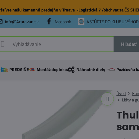
štívte našu
kamennú predajňu
v Trnave -Logistická 7 /obchvat za ČS SH
info@4caravan.sk
facebook
VSTÚPTE DO KLUBU VÝHOD
Hľadať
PREDAJŇA
Montáž doplnkov
Náhradné diely
Požíčovňa k
Úvod
Kon
Lišty a g
Thu
samo