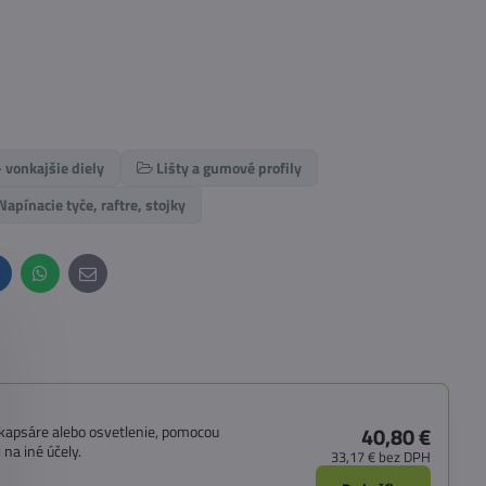
- vonkajšie diely
Lišty a gumové profily
Napínacie tyče, raftre, stojky
inkedIn
WhatsApp
E-
mail
, kapsáre alebo osvetlenie, pomocou
40,80 €
na iné účely.
33,17 €
bez DPH