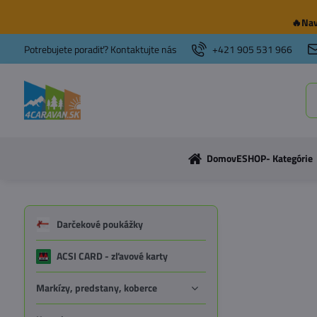
🔥Nav
Potrebujete poradiť? Kontaktujte nás
+421 905 531 966
Domov
ESHOP- Kategórie
Darčekové poukážky
ACSI CARD - zľavové karty
Markízy, predstany, koberce