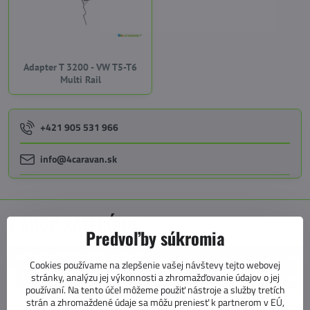
Adapter T 3200 - VW T5-T6
Multi Rail
+421 905 531 966
info@4caravan.sk
E SHOP KATEGÓRIE
Predvoľby súkromia
MARKÍZY, PREDSTANY, KOBERCE
Cookies používame na zlepšenie vašej návštevy tejto webovej
stránky, analýzu jej výkonnosti a zhromažďovanie údajov o jej
MARKÍZY
používaní. Na tento účel môžeme použiť nástroje a služby tretích
STENOVÉ MARKÍZY
strán a zhromaždené údaje sa môžu preniesť k partnerom v EÚ,