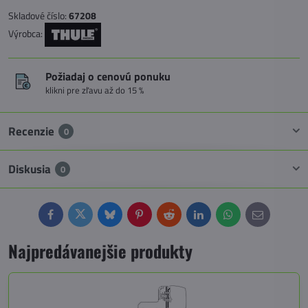
Skladové číslo:
67208
Výrobca:
Požiadaj o cenovú ponuku
klikni pre zľavu až do 15 %
Recenzie
0
Diskusia
0
Facebook
Twitter
Bluesky
Pinterest
Reddit
LinkedIn
WhatsApp
E-
mail
Najpredávanejšie produkty