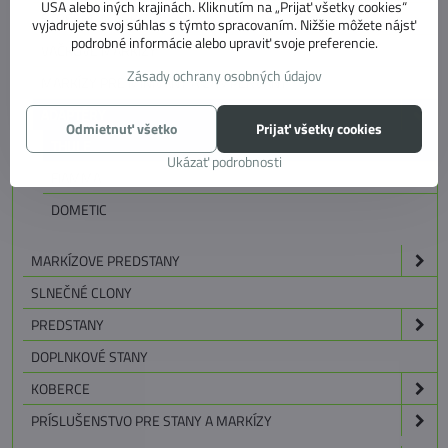
USA alebo iných krajinách. Kliknutím na „Prijať všetky cookies“
STREŠNÉ MARKÍZY
vyjadrujete svoj súhlas s týmto spracovaním. Nižšie môžete nájsť
podrobné informácie alebo upraviť svoje preferencie.
VAČKOVÉ MARKÍZY
Zásady ochrany osobných údajov
MARKÍZY PRE MINIVANY A CAMPERVANY
ADAPTÉRY
Odmietnuť všetko
Prijať všetky cookies
THULE
Ukázať podrobnosti
FIAMMA
DOMETIC
MARKÍZOVE PREDSTANY
SLNEČNÉ CLONY
PREDSTANY
DOPLNKOVÉ STANY
KOBERCE
PRÍSLUŠENSTVO PRE STANY A MARKÍZY