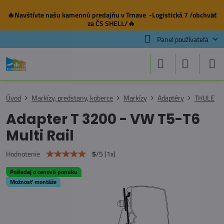
🔥Navštívte našu
kamennú predajňu
v Trnave -Logistická 7 /obchvat
✕
za ČS SHELL/🔥
Panel používateľa
Úvod
Markízy, predstany, koberce
Markízy
Adaptéry
THULE
Adapter T 3200 - VW T5-T6
Multi Rail
5
/
5
(
1
x)
Hodnotenie
Požiadaj o cenovú ponuku
Možnosť montáže