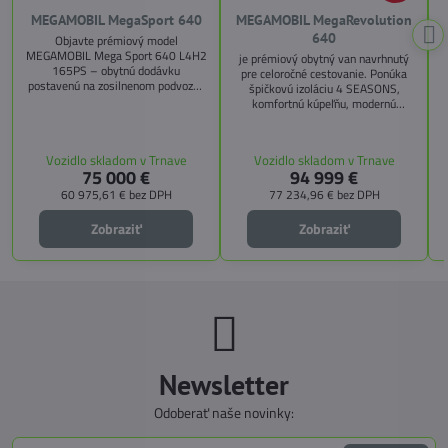
MEGAMOBIL MegaSport 640
MEGAMOBIL MegaRevolution
640
Objavte prémiový model
MEGAMOBIL Mega Sport 640 L4H2
je prémiový obytný van navrhnutý
165PS – obytnú dodávku
pre celoročné cestovanie. Ponúka
postavenú na zosilnenom podvozku
špičkovú izoláciu 4 SEASONS,
Citroën Jumper, s dĺžkou 6,36 m a
komfortnú kúpeľňu, modernú
výškou 2,59 m. Tento model ponúka
kuchyňu, priestrannú spálňu s
4 miesta na jazdu a až 3 miesta na
s
pamäťovými matracmi a množstvo
spanie vďaka extra širokému
úložných riešení. Vďaka balíkom
Vozidlo skladom v Trnave
Vozidlo skladom v Trnave
pozdĺžnemu lôžku a možnosti
CITY, TECHNO, SICHERHEIT a
75 000 €
94 999 €
doplniť predné prídavné lôžko.
MEGA WINTER získate maximálnu
bezpečnosť, pohodlie a
60 975,61 €
bez DPH
77 234,96 €
bez DPH
technologické inovácie. Ideálna
voľba pre tých, ktorí hľadajú luxus,
Zobraziť
Zobraziť
funkčnosť a slobodu na cestách.
Newsletter
Odoberať naše novinky: