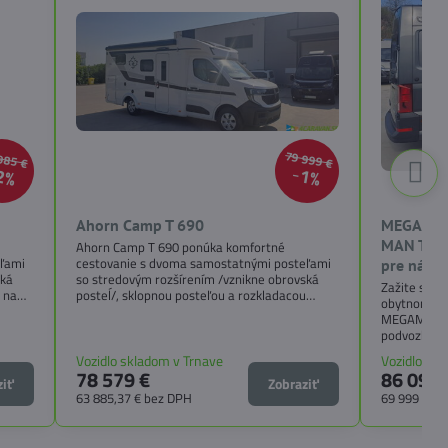
985 €
79 999 €
2%
1%
Ahorn Camp T 690
MEGAMOB
MAN TGE 
Ahorn Camp T 690 ponúka komfortné
eľami
cestovanie s dvoma samostatnými posteľami
pre náro
ská
so stredovým rozšírením /vznikne obrovská
Zažite slob
 na
posteĺ/, sklopnou posteľou a rozkladacou
obytnom voz
rom a
posteľou na zadnom sedení, veľkým obytným
MEGAMOBIL,
n na
priestorom a premysleným pôdorysom.
podvozku M
t na
Ideálny karavan na dlhé výlety aj rodinné
navrhnutý pr
cestovanie. 4 miesta na jazdu aj spanie.
Vozidlo skladom v Trnave
Vozidlo sk
a nezávislo
78 579 €
86 098,
ziť
Zobraziť
63 885,37 €
bez DPH
69 999 €
be