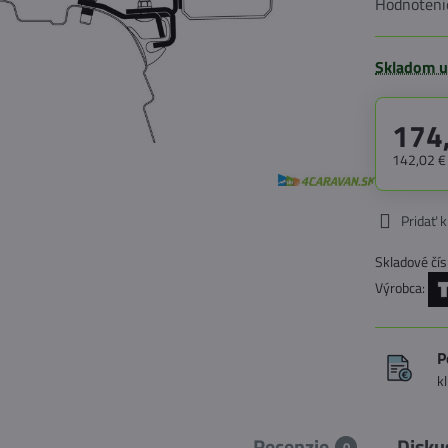
Hodnoteni
Skladom u
174
142,02 
Pridať 
Skladové čís
Výrobca:
P
k
Recenzie
Disku
0