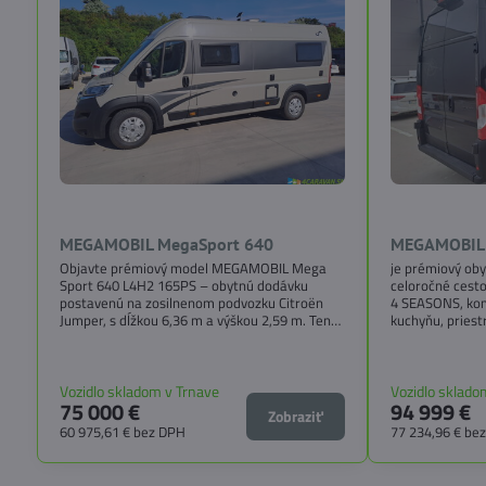
MEGAMOBIL MegaSport 640
MEGAMOBIL 
Objavte prémiový model MEGAMOBIL Mega
je prémiový ob
Sport 640 L4H2 165PS – obytnú dodávku
celoročné cesto
postavenú na zosilnenom podvozku Citroën
4 SEASONS, ko
Jumper, s dĺžkou 6,36 m a výškou 2,59 m. Tento
kuchyňu, pries
model ponúka 4 miesta na jazdu a až 3 miesta
matracmi a mno
na spanie vďaka extra širokému pozdĺžnemu
balíkom CITY, 
lôžku a možnosti doplniť predné prídavné
WINTER získat
lôžko.
pohodlie a tech
Vozidlo skladom v Trnave
Vozidlo sklado
75 000 €
94 999 €
voľba pre tých, 
Zobraziť
slobodu na cest
60 975,61 €
bez DPH
77 234,96 €
be