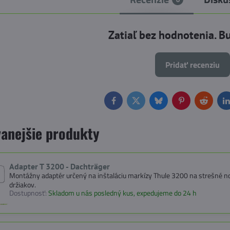
Zatiaľ bez hodnotenia. B
Pridať recenziu
Facebook
Twitter
Bluesky
Pinterest
Reddit
L
anejšie produkty
Adapter T 3200 - Dachträger
Montážny adaptér určený na inštaláciu markízy Thule 3200 na strešné no
držiakov.
Dostupnosť:
Skladom u nás posledný kus, expedujeme do 24 h