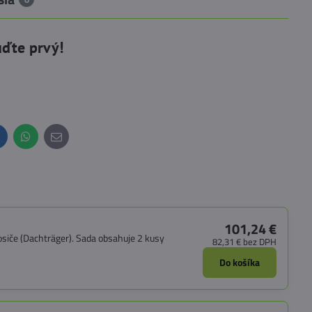
uďte prvý!
inkedIn
WhatsApp
E-
mail
101,24 €
siče (Dachträger). Sada obsahuje 2 kusy
82,31 €
bez DPH
Do košíka