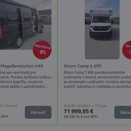
103 921 €
73 
8%
MegaRevolution 640
Ahorn Camp A 690
ytný van navrhnutý pre
Ahorn Camp T 690 ponúka komfortné
vanie. Ponúka špičkovú izoláciu
cestovanie s dvoma samostatnými post
mfortnú kúpeľňu, modernú
so stredovým rozšírením /vznikne obrov
trannú spálňu s pamäťovými
posteĺ/, alkovňou a rozkladacou posteľou
žstvo úložných riešení. Vďaka
zadnom sedení, veľkým obytným priesto
TECHNO, SICHERHEIT a MEGA
premysleným pôdorysom. Ideálny karava
e maximálnu bezpečnosť,
dlhé výlety aj rodinné cestovanie. 5 mies
nologické inovácie. Ideálna
jazdu aj spanie.
m v Trnave
Vozidlo skladom v Trnave
71 999,95 €
ktorí hľadajú luxus, funkčnosť a
Zobraziť
Zobra
ách.
z DPH
58 536,54 €
bez DPH