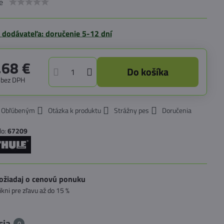
e
 dodávateľa: doručenie 5-12 dní
,68 €
Do košíka
€
bez DPH
k Obľúbeným
Otázka k produktu
Strážny pes
Doručenia
lo:
67209
ožiadaj o cenovú ponuku
likni pre zľavu až do 15 %
sia
0