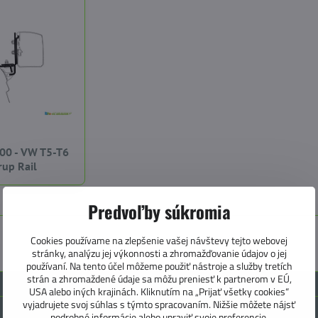
200 - VW T5-T6
rup Rail
Predvoľby súkromia
Cookies používame na zlepšenie vašej návštevy tejto webovej
stránky, analýzu jej výkonnosti a zhromažďovanie údajov o jej
používaní. Na tento účel môžeme použiť nástroje a služby tretích
strán a zhromaždené údaje sa môžu preniesť k partnerom v EÚ,
USA alebo iných krajinách. Kliknutím na „Prijať všetky cookies“
vyjadrujete svoj súhlas s týmto spracovaním. Nižšie môžete nájsť
podrobné informácie alebo upraviť svoje preferencie.