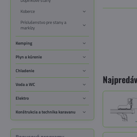
Doplnkové stany
Koberce
Príslušenstvo pre stany a
markízy
Kemping
Plyn a kúrenie
Chladenie
Najpredáv
Voda a WC
Elektro
Konštrukcia a technika karavanu
Bonusové programy