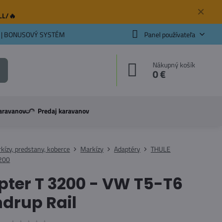
✕
ELL/🔥
 | BONUSOVÝ SYSTÉM
Panel používateľa
Nákupný košík
0 €
aravanov
Predaj karavanov
kízy, predstany, koberce
Markízy
Adaptéry
THULE
200
ter T 3200 - VW T5-T6
drup Rail