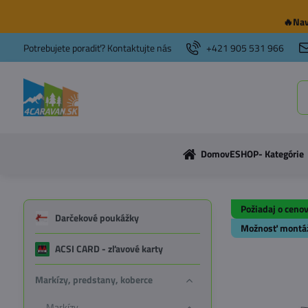
🔥Nav
Potrebujete poradiť? Kontaktujte nás
+421 905 531 966
Domov
ESHOP- Kategórie
Požiadaj o ceno
Darčekové poukážky
Možnosť montá
ACSI CARD - zľavové karty
Markízy, predstany, koberce
Markízy