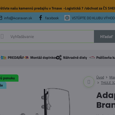
štívte našu
kamennú predajňu
v Trnave -Logistická 7 /obchvat za ČS SH
info@4caravan.sk
facebook
VSTÚPTE DO KLUBU VÝHOD
Hľadať
PREDAJŇA
Montáž doplnkov
Náhradné diely
Požíčovňa k
Úvod
Mar
vú ponuku
THULE 3
že
Adap
Bran