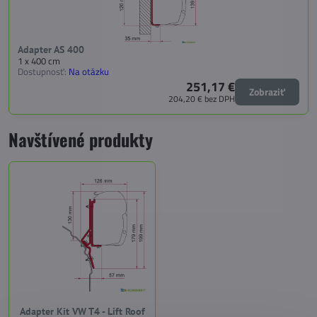
Adapter AS 400
1 x 400 cm
Dostupnosť:
Na otázku
251,17 €
Zobraziť
204,20 €
bez DPH
Navštívené produkty
Adapter Kit VW T4 - Lift Roof