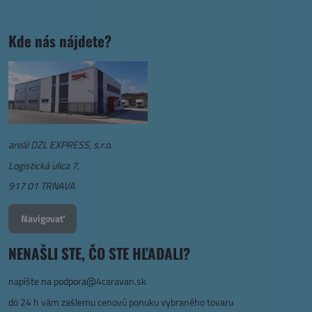
Kde nás nájdete?
areál DZL EXPRESS, s.r.o.
Logistická ulica 7,
917 01 TRNAVA
Navigovať
NENAŠLI STE, ČO STE HĽADALI?
napíšte na
podpora@4caravan.sk
do 24 h vám zašlemu cenovú ponuku vybraného tovaru