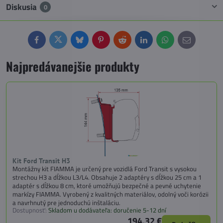
Diskusia
0
Facebook
Twitter
Bluesky
Pinterest
Reddit
LinkedIn
WhatsApp
E-
mail
Najpredávanejšie produkty
Kit Ford Transit H3
Montážny kit FIAMMA je určený pre vozidlá Ford Transit s vysokou
strechou H3 a dĺžkou L3/L4. Obsahuje 2 adaptéry s dĺžkou 25 cm a 1
adaptér s dĺžkou 8 cm, ktoré umožňujú bezpečné a pevné uchytenie
markízy FIAMMA. Vyrobený z kvalitných materiálov, odolný voči korózii
a navrhnutý pre jednoduchú inštaláciu.
Dostupnosť:
Skladom u dodávateľa: doručenie 5-12 dní
194,32 €