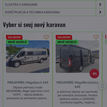
ELEKTRO V KARAVANE
KONŠTRUKCIA A TECHNIKA KARAVANU
Vyber si svoj nový karavan
SKLADOM
SKLADOM
NOVÉ VOZIDLO
NOVÉ VOZIDLO
8%
MEGAMOBIL MegaSport 640
MEGAMOBIL MegaRevolution
640
Objavte prémiový model
MEGAMOBIL Mega Sport 640 L4H2
je prémiový obytný van navrhnutý
165PS – obytnú dodávku
pre celoročné cestovanie. Ponúka
postavenú na zosilnenom podvozku
špičkovú izoláciu 4 SEASONS,
Citroën Jumper, s dĺžkou 6,36 m a
komfortnú kúpeľňu, modernú
výškou 2,59 m. Tento model ponúka
kuchyňu, priestrannú spálňu s