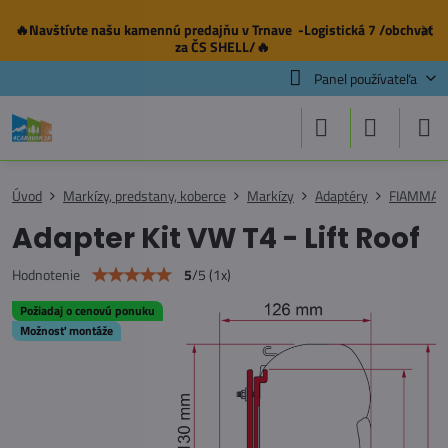
🔥Navštívte našu
kamennú predajňu
v Trnave -Logistická 7 /obchvat
✕
za ČS SHELL/🔥
Panel používateľa
Úvod
Markízy, predstany, koberce
Markízy
Adaptéry
FIAMMA
Adapter Kit VW T4 - Lift Roof
5
/
5
(
1
x)
Hodnotenie
Požiadaj o cenovú ponuku
Možnosť montáže