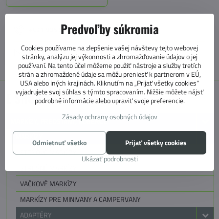
Predvoľby súkromia
+421 905 531 966
Cookies používame na zlepšenie vašej návštevy tejto webovej
info@4caravan.sk
stránky, analýzu jej výkonnosti a zhromažďovanie údajov o jej
používaní. Na tento účel môžeme použiť nástroje a služby tretích
strán a zhromaždené údaje sa môžu preniesť k partnerom v EÚ,
USA alebo iných krajinách. Kliknutím na „Prijať všetky cookies“
vyjadrujete svoj súhlas s týmto spracovaním. Nižšie môžete nájsť
E SHOP KATEGÓRIE
podrobné informácie alebo upraviť svoje preferencie.
Zásady ochrany osobných údajov
MARKÍZY, PREDSTANY, KOBERCE
MARKÍZY
Odmietnuť všetko
Prijať všetky cookies
STENOVÉ MARKÍZY
Ukázať podrobnosti
STREŠNÉ MARKÍZY
VAČKOVÉ MARKÍZY
MARKÍZY PRE MINIVANY A CAMPERVANY
ADAPTÉRY