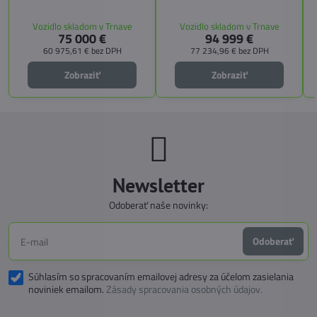
4 miesta na jazdu a až 3 miesta na
s
pamäťovými matracmi a množstvo
spanie vďaka extra širokému
úložných riešení. Vďaka balíkom
Vozidlo skladom v Trnave
Vozidlo skladom v Trnave
pozdĺžnemu lôžku a možnosti
CITY, TECHNO, SICHERHEIT a
75 000 €
94 999 €
doplniť predné prídavné lôžko.
MEGA WINTER získate maximálnu
bezpečnosť, pohodlie a
60 975,61 €
bez DPH
77 234,96 €
bez DPH
technologické inovácie. Ideálna
voľba pre tých, ktorí hľadajú luxus,
Zobraziť
Zobraziť
funkčnosť a slobodu na cestách.
Newsletter
Odoberať naše novinky:
Odoberať
Súhlasím so spracovaním emailovej adresy za účelom zasielania
noviniek emailom.
Zásady spracovania osobných údajov.