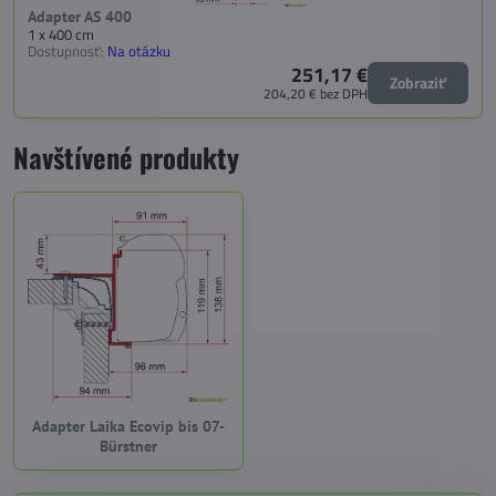
Adapter AS 400
1 x 400 cm
Dostupnosť:
Na otázku
251,17 €
Zobraziť
204,20 €
bez DPH
Navštívené produkty
Adapter Laika Ecovip bis 07-
Bürstner