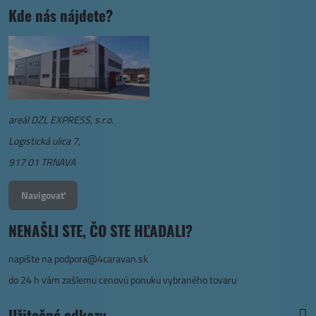
Kde nás nájdete?
areál DZL EXPRESS, s.r.o.
Logistická ulica 7,
917 01 TRNAVA
Navigovať
NENAŠLI STE, ČO STE HĽADALI?
napíšte na
podpora@4caravan.sk
do 24 h vám zašlemu cenovú ponuku vybraného tovaru
Užitočné odkazy