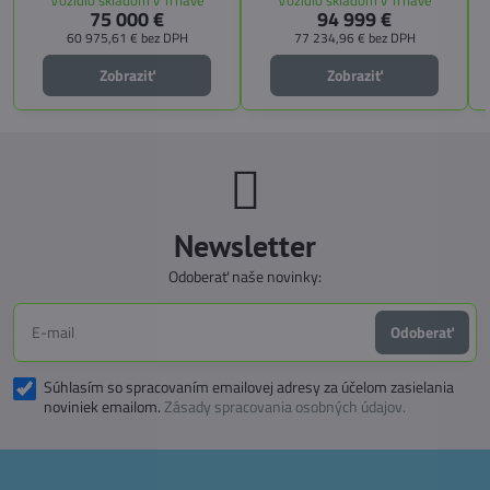
CITY, TECHNO, SICHERHEIT a
75 000 €
94 999 €
doplniť predné prídavné lôžko.
MEGA WINTER získate maximálnu
bezpečnosť, pohodlie a
60 975,61 €
bez DPH
77 234,96 €
bez DPH
technologické inovácie. Ideálna
voľba pre tých, ktorí hľadajú luxus,
Zobraziť
Zobraziť
funkčnosť a slobodu na cestách.
Newsletter
Odoberať naše novinky:
Odoberať
Súhlasím so spracovaním emailovej adresy za účelom zasielania
noviniek emailom.
Zásady spracovania osobných údajov.