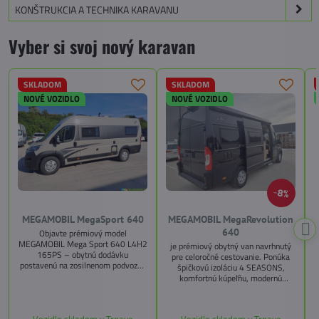
KONŠTRUKCIA A TECHNIKA KARAVANU
Vyber si svoj nový karavan
SKLADOM
SKLADOM
NOVÉ VOZIDLO
NOVÉ VOZIDLO
8%
MEGAMOBIL MegaSport 640
MEGAMOBIL MegaRevolution
640
Objavte prémiový model
MEGAMOBIL Mega Sport 640 L4H2
je prémiový obytný van navrhnutý
165PS – obytnú dodávku
pre celoročné cestovanie. Ponúka
postavenú na zosilnenom podvozku
špičkovú izoláciu 4 SEASONS,
Citroën Jumper, s dĺžkou 6,36 m a
komfortnú kúpeľňu, modernú
výškou 2,59 m. Tento model ponúka
kuchyňu, priestrannú spálňu s
4 miesta na jazdu a až 3 miesta na
s
pamäťovými matracmi a množstvo
spanie vďaka extra širokému
úložných riešení. Vďaka balíkom
Vozidlo skladom v Trnave
Vozidlo skladom v Trnave
pozdĺžnemu lôžku a možnosti