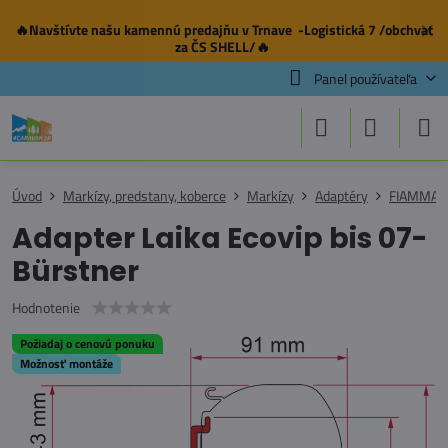
🔥Navštívte našu
kamennú predajňu
v Trnave -Logistická 7 /obchvat
✕
za ČS SHELL/🔥
Panel používateľa
Úvod
Markízy, predstany, koberce
Markízy
Adaptéry
FIAMMA
Adapter Laika Ecovip bis 07-
Bürstner
Hodnotenie
Požiadaj o cenovú ponuku
Možnosť montáže