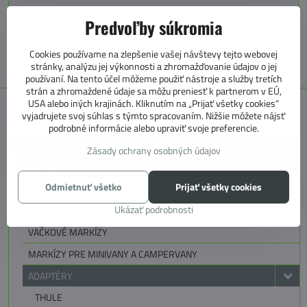
+421 905 531 966
Predvoľby súkromia
info@4caravan.sk
Cookies používame na zlepšenie vašej návštevy tejto webovej
stránky, analýzu jej výkonnosti a zhromažďovanie údajov o jej
používaní. Na tento účel môžeme použiť nástroje a služby tretích
strán a zhromaždené údaje sa môžu preniesť k partnerom v EÚ,
USA alebo iných krajinách. Kliknutím na „Prijať všetky cookies“
E SHOP KATEGÓRIE
vyjadrujete svoj súhlas s týmto spracovaním. Nižšie môžete nájsť
podrobné informácie alebo upraviť svoje preferencie.
MARKÍZY, PREDSTANY, KOBERCE
Zásady ochrany osobných údajov
MARKÍZY
Odmietnuť všetko
Prijať všetky cookies
STENOVÉ MARKÍZY
Ukázať podrobnosti
STREŠNÉ MARKÍZY
VAČKOVÉ MARKÍZY
MARKÍZY PRE MINIVANY A CAMPERVANY
ADAPTÉRY
THULE