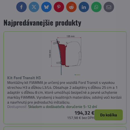
Facebook
Twitter
Bluesky
Pinterest
Reddit
LinkedIn
WhatsApp
E-
mail
Najpredávanejšie produkty
Kit Ford Transit H3
Montážny kit FIAMMA je určený pre vozidlá Ford Transit s vysokou
strechou H3 a dĺžkou L3/L4. Obsahuje 2 adaptéry s dĺžkou 25 cm a 1
adaptér s dĺžkou 8 cm, ktoré umožňujú bezpečné a pevné uchytenie
markízy FIAMMA. Vyrobený z kvalitných materiálov, odolný voči korózii
a navrhnutý pre jednoduchú inštaláciu.
Dostupnosť:
Skladom u dodávateľa: doručenie 5-12 dní
194,32 €
Do košíka
157,98 €
bez DPH