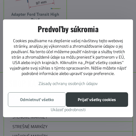
Adapter Ford Transit High
Roof
Predvoľby súkromia
+421 905 531 966
Cookies používame na zlepšenie vašej návštevy tejto webovej
stránky, analýzu jej výkonnosti a zhromažďovanie údajov o jej
používaní. Na tento účel môžeme použiť nástroje a služby tretích
info@4caravan.sk
strán a zhromaždené údaje sa môžu preniesť k partnerom v EÚ,
USA alebo iných krajinách. Kliknutím na „Prijať všetky cookies“
vyjadrujete svoj súhlas s týmto spracovaním. Nižšie môžete nájsť
podrobné informácie alebo upraviť svoje preferencie.
E SHOP KATEGÓRIE
Zásady ochrany osobných údajov
MARKÍZY, PREDSTANY, KOBERCE
Odmietnuť všetko
Prijať všetky cookies
MARKÍZY
Ukázať podrobnosti
STENOVÉ MARKÍZY
STREŠNÉ MARKÍZY