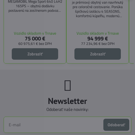
MEGAMOBIL Mega Sport 640 L4H2
je prémiový obytný van navrhnutý
165PS – obytnú dodávku
pre celoročné cestovanie. Ponúka
postavenú na zosilnenom podvozku
špičkovú izoláciu 4 SEASONS,
Citroën Jumper, s dĺžkou 6,36 m a
komfortnú kúpeľňu, modernú
výškou 2,59 m. Tento model ponúka
kuchyňu, priestrannú spálňu s
4 miesta na jazdu a až 3 miesta na
s
pamäťovými matracmi a množstvo
spanie vďaka extra širokému
úložných riešení. Vďaka balíkom
Vozidlo skladom v Trnave
Vozidlo skladom v Trnave
pozdĺžnemu lôžku a možnosti
CITY, TECHNO, SICHERHEIT a
75 000 €
94 999 €
doplniť predné prídavné lôžko.
MEGA WINTER získate maximálnu
bezpečnosť, pohodlie a
60 975,61 €
bez DPH
77 234,96 €
bez DPH
technologické inovácie. Ideálna
voľba pre tých, ktorí hľadajú luxus,
Zobraziť
Zobraziť
funkčnosť a slobodu na cestách.
Newsletter
Odoberať naše novinky:
Odoberať