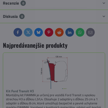
Recenzie
0
Diskusia
0
Facebook
Twitter
Bluesky
Pinterest
Reddit
LinkedIn
WhatsApp
E-
mail
Najpredávanejšie produkty
Kit Ford Transit H3
Montážny kit FIAMMA je určený pre vozidlá Ford Transit s vysokou
strechou H3 a dĺžkou L3/L4. Obsahuje 2 adaptéry s dĺžkou 25 cm a 1
adaptér s dĺžkou 8 cm, ktoré umožňujú bezpečné a pevné uchytenie
markízy FIAMMA. Vyrobený z kvalitných materiálov, odolný voči korózii