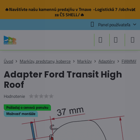
🔥Navštívte našu
kamennú predajňu
v Trnave -Logistická 7 /obchvat
✕
za ČS SHELL/🔥
Panel používateľa
Úvod
Markízy, predstany, koberce
Markízy
Adaptéry
FIAMMA
Adapter Ford Transit High
Roof
Hodnotenie
Požiadaj o cenovú ponuku
Možnosť montáže