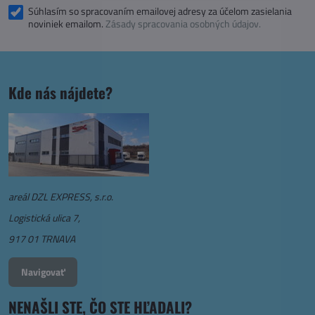
Súhlasím so spracovaním emailovej adresy za účelom zasielania
noviniek emailom.
Zásady spracovania osobných údajov.
Kde nás nájdete?
areál DZL EXPRESS, s.r.o.
Logistická ulica 7,
917 01 TRNAVA
Navigovať
NENAŠLI STE, ČO STE HĽADALI?