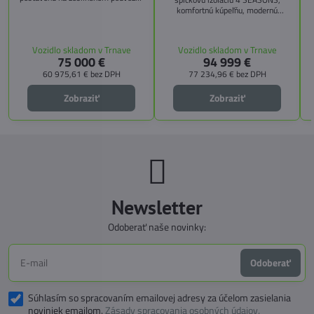
Citroën Jumper, s dĺžkou 6,36 m a
komfortnú kúpeľňu, modernú
výškou 2,59 m. Tento model ponúka
kuchyňu, priestrannú spálňu s
4 miesta na jazdu a až 3 miesta na
s
pamäťovými matracmi a množstvo
spanie vďaka extra širokému
úložných riešení. Vďaka balíkom
Vozidlo skladom v Trnave
Vozidlo skladom v Trnave
pozdĺžnemu lôžku a možnosti
CITY, TECHNO, SICHERHEIT a
75 000 €
94 999 €
doplniť predné prídavné lôžko.
MEGA WINTER získate maximálnu
bezpečnosť, pohodlie a
60 975,61 €
bez DPH
77 234,96 €
bez DPH
technologické inovácie. Ideálna
voľba pre tých, ktorí hľadajú luxus,
Zobraziť
Zobraziť
funkčnosť a slobodu na cestách.
Newsletter
Odoberať naše novinky:
Odoberať
Súhlasím so spracovaním emailovej adresy za účelom zasielania
noviniek emailom.
Zásady spracovania osobných údajov.