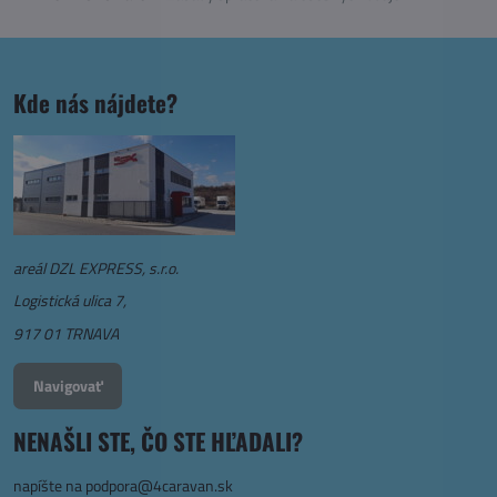
Kde nás nájdete?
areál DZL EXPRESS, s.r.o.
Logistická ulica 7,
917 01 TRNAVA
Navigovať
NENAŠLI STE, ČO STE HĽADALI?
napíšte na
podpora@4caravan.sk