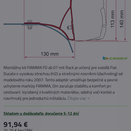
Montážny kit FIAMMA FD ab 07 mit Rack je určený pre vozidlá Fiat
Ducato s vysokou strechou (H2) a strešnými nosníkmi (dachreling) od
modelového roku 2007. Tento adaptér umožňuje bezpečné a pevné
uchytenie markízy FIAMMA, čím zaručuje stabilitu a komfort pri
cestovaní. Vyrobený z kvalitných materiálov, odolný voči korózii a
navrhnutý pre jednoduchú inštaláciu.
Čítajte viac
Skladom u dodávateľa: doručenie 5-12 dní
91,94 €
74,75 €
bez DPH