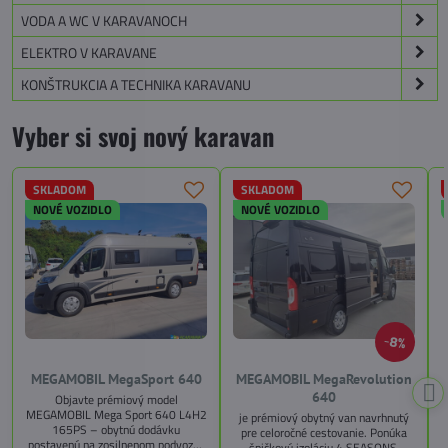
VODA A WC V KARAVANOCH
ELEKTRO V KARAVANE
KONŠTRUKCIA A TECHNIKA KARAVANU
Vyber si svoj nový karavan
SKLADOM
SKLADOM
NOVÉ VOZIDLO
NOVÉ VOZIDLO
8%
MEGAMOBIL MegaSport 640
MEGAMOBIL MegaRevolution
640
Objavte prémiový model
MEGAMOBIL Mega Sport 640 L4H2
je prémiový obytný van navrhnutý
165PS – obytnú dodávku
pre celoročné cestovanie. Ponúka
postavenú na zosilnenom podvozku
špičkovú izoláciu 4 SEASONS,