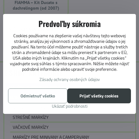
FIAMMA – Kit Ducato s
dachrelingom (od 2007)
Predvoľby súkromia
+421 905 531 966
Cookies používame na zlepšenie vašej návštevy tejto webovej
stránky, analýzu jej výkonnosti a zhromažďovanie údajov o jej
info@4caravan.sk
používaní. Na tento účel môžeme použiť nástroje a služby tretích
strán a zhromaždené údaje sa môžu preniesť k partnerom v EÚ,
USA alebo iných krajinách. Kliknutím na „Prijať všetky cookies“
vyjadrujete svoj súhlas s týmto spracovaním. Nižšie môžete nájsť
podrobné informácie alebo upraviť svoje preferencie.
E SHOP KATEGÓRIE
Zásady ochrany osobných údajov
MARKÍZY, PREDSTANY, KOBERCE
Odmietnuť všetko
Prijať všetky cookies
MARKÍZY
Ukázať podrobnosti
STENOVÉ MARKÍZY
STREŠNÉ MARKÍZY
VAČKOVÉ MARKÍZY
MARKÍZY PRE MINIVANY A CAMPERVANY