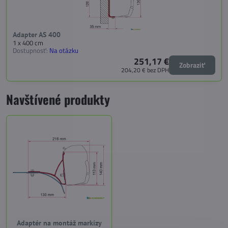
Adapter AS 400
1 x 400 cm
Dostupnosť:
Na otázku
251,17 €
Zobraziť
204,20 €
bez DPH
Navštívené produkty
Adaptér na montáž markízy