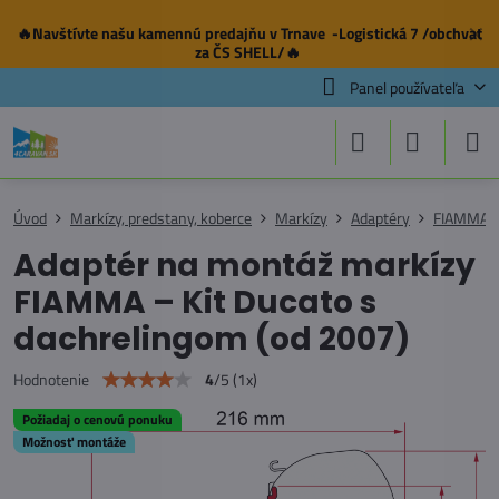
🔥Navštívte našu
kamennú predajňu
v Trnave -Logistická 7 /obchvat
✕
za ČS SHELL/🔥
Panel používateľa
Úvod
Markízy, predstany, koberce
Markízy
Adaptéry
FIAMMA
Adaptér na montáž markízy
FIAMMA – Kit Ducato s
dachrelingom (od 2007)
4
/
5
(
1
x)
Hodnotenie
Požiadaj o cenovú ponuku
Možnosť montáže