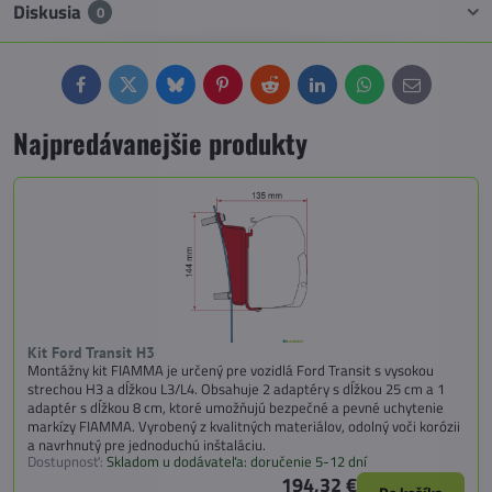
Diskusia
0
Facebook
Twitter
Bluesky
Pinterest
Reddit
LinkedIn
WhatsApp
E-
mail
Najpredávanejšie produkty
Kit Ford Transit H3
Montážny kit FIAMMA je určený pre vozidlá Ford Transit s vysokou
strechou H3 a dĺžkou L3/L4. Obsahuje 2 adaptéry s dĺžkou 25 cm a 1
adaptér s dĺžkou 8 cm, ktoré umožňujú bezpečné a pevné uchytenie
markízy FIAMMA. Vyrobený z kvalitných materiálov, odolný voči korózii
a navrhnutý pre jednoduchú inštaláciu.
Dostupnosť:
Skladom u dodávateľa: doručenie 5-12 dní
194,32 €