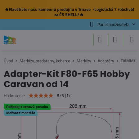
🔥Navštívte našu
kamennú predajňu
v Trnave -Logistická 7 /obchvat
✕
za ČS SHELL/🔥
Panel používateľa
Úvod
Markízy, predstany, koberce
Markízy
Adaptéry
FIAMMA
Adapter-Kit F80-F65 Hobby
Caravan od 14
5
/
5
(
1
x)
Hodnotenie
Požiadaj o cenovú ponuku
Možnosť montáže