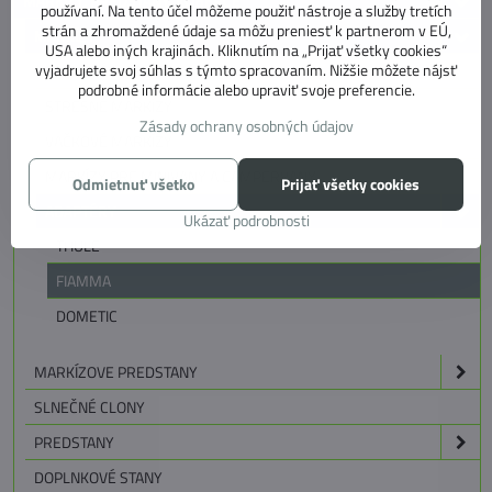
MARKÍZY, PREDSTANY, KOBERCE
používaní. Na tento účel môžeme použiť nástroje a služby tretích
strán a zhromaždené údaje sa môžu preniesť k partnerom v EÚ,
MARKÍZY
USA alebo iných krajinách. Kliknutím na „Prijať všetky cookies“
vyjadrujete svoj súhlas s týmto spracovaním. Nižšie môžete nájsť
STENOVÉ MARKÍZY
podrobné informácie alebo upraviť svoje preferencie.
STREŠNÉ MARKÍZY
Zásady ochrany osobných údajov
VAČKOVÉ MARKÍZY
MARKÍZY PRE MINIVANY A CAMPERVANY
Odmietnuť všetko
Prijať všetky cookies
ADAPTÉRY
Ukázať podrobnosti
THULE
FIAMMA
DOMETIC
MARKÍZOVE PREDSTANY
SLNEČNÉ CLONY
PREDSTANY
DOPLNKOVÉ STANY