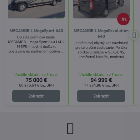
8%
MEGAMOBIL MegaSport 640
MEGAMOBIL MegaRevolution
640
Objavte prémiový model
MEGAMOBIL Mega Sport 640 L4H2
je prémiový obytný van navrhnutý
165PS – obytnú dodávku
pre celoročné cestovanie. Ponúka
postavenú na zosilnenom podvozku
špičkovú izoláciu 4 SEASONS,
Citroën Jumper, s dĺžkou 6,36 m a
komfortnú kúpeľňu, modernú
výškou 2,59 m. Tento model ponúka
kuchyňu, priestrannú spálňu s
4 miesta na jazdu a až 3 miesta na
s
pamäťovými matracmi a množstvo
spanie vďaka extra širokému
úložných riešení. Vďaka balíkom
Vozidlo skladom v Trnave
Vozidlo skladom v Trnave
pozdĺžnemu lôžku a možnosti
CITY, TECHNO, SICHERHEIT a
75 000 €
94 999 €
doplniť predné prídavné lôžko.
MEGA WINTER získate maximálnu
bezpečnosť, pohodlie a
60 975,61 €
bez DPH
77 234,96 €
bez DPH
technologické inovácie. Ideálna
voľba pre tých, ktorí hľadajú luxus,
Zobraziť
Zobraziť
funkčnosť a slobodu na cestách.