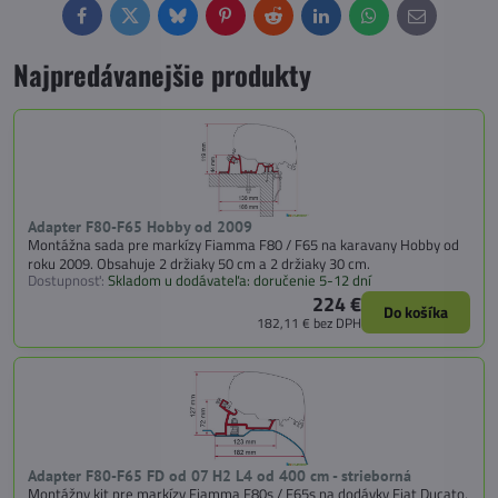
Facebook
Twitter
Bluesky
Pinterest
Reddit
LinkedIn
WhatsApp
E-
mail
Najpredávanejšie produkty
Adapter F80-F65 Hobby od 2009
Montážna sada pre markízy Fiamma F80 / F65 na karavany Hobby od
roku 2009. Obsahuje 2 držiaky 50 cm a 2 držiaky 30 cm.
Dostupnosť:
Skladom u dodávateľa: doručenie 5-12 dní
224 €
Do košíka
182,11 €
bez DPH
Adapter F80-F65 FD od 07 H2 L4 od 400 cm - strieborná
Montážny kit pre markízy Fiamma F80s / F65s na dodávky Fiat Ducato,