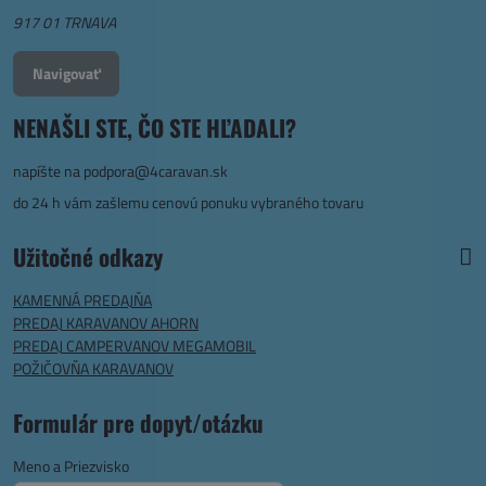
917 01 TRNAVA
Navigovať
NENAŠLI STE, ČO STE HĽADALI?
napíšte na
podpora@4caravan.sk
do 24 h vám zašlemu cenovú ponuku vybraného tovaru
Užitočné odkazy
KAMENNÁ PREDAJŇA
PREDAJ KARAVANOV AHORN
PREDAJ CAMPERVANOV MEGAMOBIL
POŽIČOVŇA KARAVANOV
Formulár pre dopyt/otázku
Meno a Priezvisko