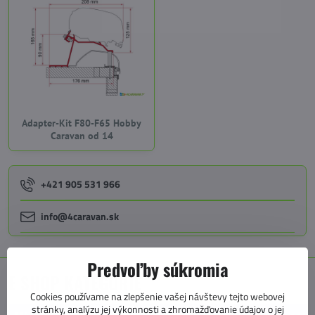
Adapter-Kit F80-F65 Hobby
Caravan od 14
+421 905 531 966
info@4caravan.sk
Predvoľby súkromia
E SHOP KATEGÓRIE
Cookies používame na zlepšenie vašej návštevy tejto webovej
stránky, analýzu jej výkonnosti a zhromažďovanie údajov o jej