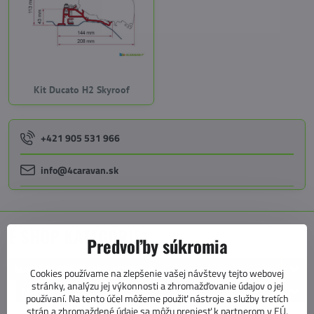
Kit Ducato H2 Skyroof
+421 905 531 966
info@4caravan.sk
E SHOP KATEGÓRIE
Predvoľby súkromia
MARKÍZY, PREDSTANY, KOBERCE
Cookies používame na zlepšenie vašej návštevy tejto webovej
stránky, analýzu jej výkonnosti a zhromažďovanie údajov o jej
MARKÍZY
používaní. Na tento účel môžeme použiť nástroje a služby tretích
strán a zhromaždené údaje sa môžu preniesť k partnerom v EÚ,
STENOVÉ MARKÍZY