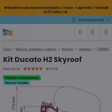
🔥Navštívte našu
kamennú predajňu
v Trnave -Logistická 7 /obchvat
✕
za ČS SHELL/🔥
Panel používateľa
Úvod
Markízy, predstany, koberce
Markízy
Adaptéry
FIAMMA
Kit Ducato H2 Skyroof
5
/
5
(
1
x)
Hodnotenie
Požiadaj o cenovú ponuku
Možnosť montáže