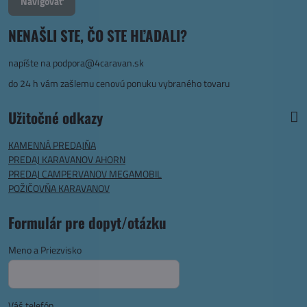
Navigovať
NENAŠLI STE, ČO STE HĽADALI?
napíšte na
podpora@4caravan.sk
do 24 h vám zašlemu cenovú ponuku vybraného tovaru
Užitočné odkazy
KAMENNÁ PREDAJŇA
PREDAJ KARAVANOV AHORN
PREDAJ CAMPERVANOV MEGAMOBIL
POŽIČOVŇA KARAVANOV
Formulár pre dopyt/otázku
Meno a Priezvisko
Váš telefón