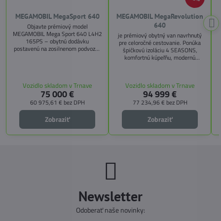
MEGAMOBIL MegaSport 640
MEGAMOBIL MegaRevolution
640
Objavte prémiový model
MEGAMOBIL Mega Sport 640 L4H2
je prémiový obytný van navrhnutý
165PS – obytnú dodávku
pre celoročné cestovanie. Ponúka
postavenú na zosilnenom podvozku
špičkovú izoláciu 4 SEASONS,
Citroën Jumper, s dĺžkou 6,36 m a
komfortnú kúpeľňu, modernú
výškou 2,59 m. Tento model ponúka
kuchyňu, priestrannú spálňu s
4 miesta na jazdu a až 3 miesta na
s
pamäťovými matracmi a množstvo
spanie vďaka extra širokému
úložných riešení. Vďaka balíkom
Vozidlo skladom v Trnave
Vozidlo skladom v Trnave
pozdĺžnemu lôžku a možnosti
CITY, TECHNO, SICHERHEIT a
75 000 €
94 999 €
doplniť predné prídavné lôžko.
MEGA WINTER získate maximálnu
bezpečnosť, pohodlie a
60 975,61 €
bez DPH
77 234,96 €
bez DPH
technologické inovácie. Ideálna
voľba pre tých, ktorí hľadajú luxus,
Zobraziť
Zobraziť
funkčnosť a slobodu na cestách.
Newsletter
Odoberať naše novinky: