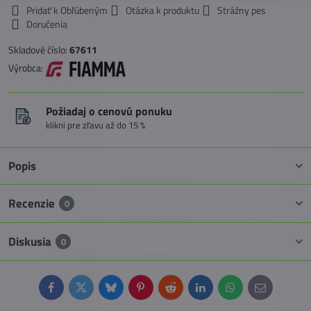
Pridať k Obľúbeným
Otázka k produktu
Strážny pes
Doručenia
Skladové číslo:
67611
Výrobca:
Požiadaj o cenovú ponuku
klikni pre zľavu až do 15 %
Popis
Recenzie
0
Diskusia
0
Facebook
Twitter
Bluesky
Pinterest
Reddit
LinkedIn
WhatsApp
E-
mail