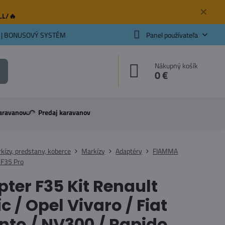
✕
ELL/🔥
 | BONUSOVÝ SYSTÉM
Panel používateľa
Nákupný košík
0 €
aravanov
Predaj karavanov
kízy, predstany, koberce
Markízy
Adaptéry
FIAMMA
 F35 Pro
ter F35 Kit Renault
ic / Opel Vivaro / Fiat
nto / NV300 / Rapido