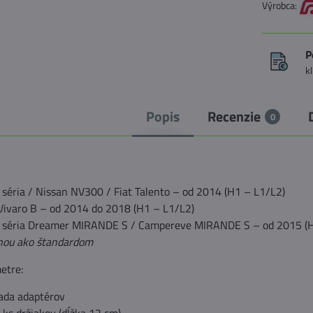
Výrobca:
P
k
Popis
Recenzie
0
II séria / Nissan NV300 / Fiat Talento – od 2014 (H1 – L1/L2)
 Vivaro B – od 2014 do 2018 (H1 – L1/L2)
III séria Dreamer MIRANDE S / Campereve MIRANDE S – od 2015 (H
hou ako štandardom
etre:
ada adaptérov