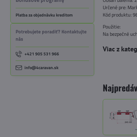
Obsah balenia: 2
Určené pre: Ma
Kód produktu: 
Platba za objednávku kreditom
Použitie:
Potrebujete poradiť? Kontaktujte
Na bezpečné uch
nás
Viac z kate
+421 905 531 966
info@4caravan.sk
Najpredáv