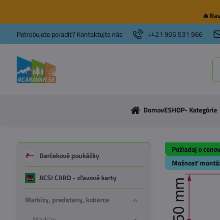
🔥Nav
Potrebujete poradiť? Kontaktujte nás
+421 905 531 966
Domov
ESHOP- Kategórie
Požiadaj o ceno
Darčekové poukážky
Možnosť montá
ACSI CARD - zľavové karty
Markízy, predstany, koberce
Markízy