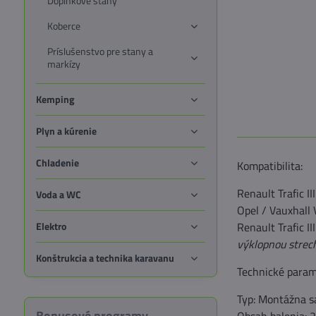
Doplnkové stany
Koberce
Príslušenstvo pre stany a
markízy
Kemping
Plyn a kúrenie
Chladenie
Kompatibilita:
Renault Trafic I
Voda a WC
Opel / Vauxhall
Elektro
Renault Trafic 
výklopnou strec
Konštrukcia a technika karavanu
Technické param
Typ: Montážna s
Bonusové programy