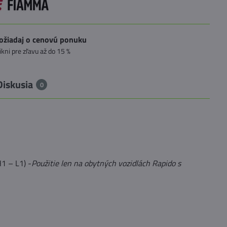
ožiadaj o cenovú ponuku
likni pre zľavu až do 15 %
Diskusia
0
1 – L1) -
Použitie len na obytných vozidlách Rapido s