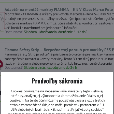
Adaptér na montáž markízy FIAMMA – Kit V-Class Marco Polo
Montážny kit FIAMMA je určený pre vozidlá Mercedes-Benz V-Class Marco
vhodný len pre verzie s manuálnym výsuvným (pop-up) strešným systé
uchytenie markízy FIAMMA, čím zaručuje stabilitu a komfort pri cestovaní
voči korózii a navrhnutý pre jednoduchú inštaláciu.
Dostupnosť:
Skladom u dodávateľa: doručenie 5-12 dní
Fiamma Safety Strip – Bezpečnostný popruh pre markízy F35 
Fiamma Safety Strip je voliteľné príslušenstvo určené pre markízy Fiamm
zabezpečenie uzavretia kazety markízy. Tento 39 cm dlhý popruh s upínac
jazde v náročnom alebo nerovnom teréne, kde hrozí nechcené otvorenie m
Dostupnosť:
Skladom u nás, expedujeme do 24 h
Predvoľby súkromia
é produkty
Cookies používame na zlepšenie vašej návštevy tejto webovej
stránky, analýzu jej výkonnosti a zhromažďovanie údajov o jej
používaní. Na tento účel môžeme použiť nástroje a služby tretích
strán a zhromaždené údaje sa môžu preniesť k partnerom v EÚ,
USA alebo iných krajinách. Kliknutím na „Prijať všetky cookies“
vyjadrujete svoj súhlas s týmto spracovaním. Nižšie môžete nájsť