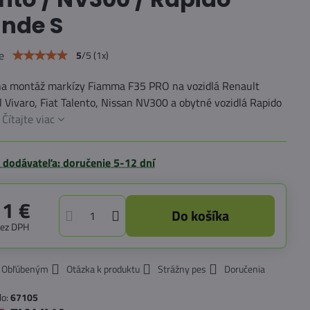
ande S
e
5
/
5
(
1
x)
na montáž markízy Fiamma F35 PRO na vozidlá Renault
el Vivaro, Fiat Talento, Nissan NV300 a obytné vozidlá Rapido
.
Čítajte viac
 dodávateľa: doručenie 5-12 dní
11 €
Do košíka
bez DPH
k Obľúbeným
Otázka k produktu
Strážny pes
Doručenia
lo:
67105