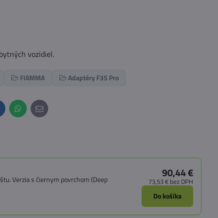
ytných vozidiel.
FIAMMA
Adaptéry F35 Pro
inkedIn
WhatsApp
E-
mail
90,44 €
štu. Verzia s čiernym povrchom (Deep
73,53 €
bez DPH
Do košíka