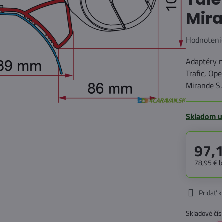
Mir
Hodnoteni
Adaptéry 
Trafic, Op
Mirande S
Skladom u
97,
78,95 €
Pridať 
Skladové čís