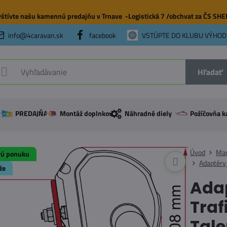
štívte našu
kamennú predajňu
v Trnave -Logistická 7 /obchvat za ČS SH
info@4caravan.sk
facebook
VSTÚPTE DO KLUBU VÝHOD
Hľadať
PREDAJŇA
Montáž doplnkov
Náhradné diely
Požíčovňa k
Úvod
Mar
vú ponuku
Adaptéry
že
Adap
Traf
Tale