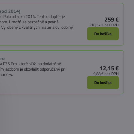
 (od 2014)
 Polo od roku 2014. Tento adaptér je
259 €
mom. Umožňuje bezpečné a pevné
210,57 €
bez DPH
. Vyrobený z kvalitných materiálov, odolný
Do košíka
Pro
a F35 Pro, ktoré slúži na dodatočné
12,15 €
ím jazdcom je obzvlášť odporúčaný pri
9,88 €
bez DPH
arkízy.
Do košíka