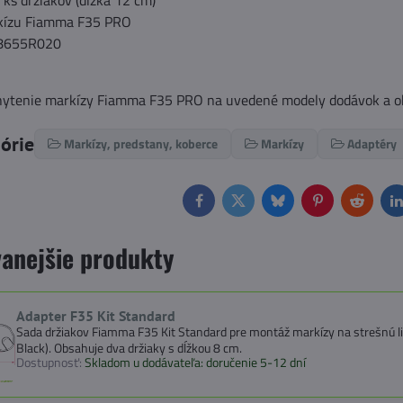
 ks držiakov (dĺžka 12 cm)
rkízu Fiamma F35 PRO
98655R020
ytenie markízy Fiamma F35 PRO na uvedené modely dodávok a ob
górie
Markízy, predstany, koberce
Markízy
Adaptéry
Facebook
Twitter
Bluesky
Pinterest
Reddit
L
anejšie produkty
Adapter F35 Kit Standard
Sada držiakov Fiamma F35 Kit Standard pre montáž markízy na strešnú li
Black). Obsahuje dva držiaky s dĺžkou 8 cm.
Dostupnosť:
Skladom u dodávateľa: doručenie 5-12 dní