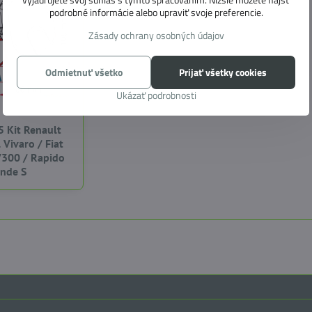
podrobné informácie alebo upraviť svoje preferencie.
Zásady ochrany osobných údajov
Odmietnuť všetko
Prijať všetky cookies
Ukázať podrobnosti
5 Kit Renault
l Vivaro / Fiat
V300 / Rapido
ande S