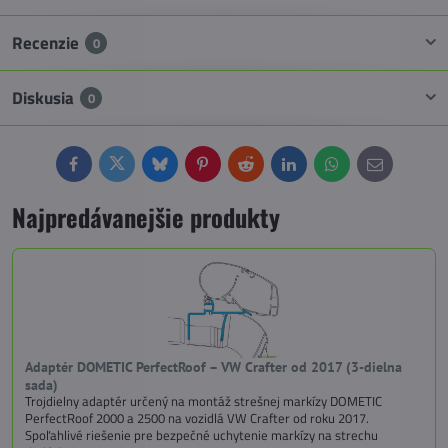
Recenzie
0
Diskusia
0
Facebook
Twitter
Bluesky
Pinterest
Reddit
LinkedIn
WhatsApp
E-
mail
Najpredávanejšie produkty
Adaptér DOMETIC PerfectRoof – VW Crafter od 2017 (3-dielna
sada)
Trojdielny adaptér určený na montáž strešnej markízy DOMETIC
PerfectRoof 2000 a 2500 na vozidlá VW Crafter od roku 2017.
Spoľahlivé riešenie pre bezpečné uchytenie markízy na strechu