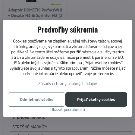
Adaptér DOMETIC PerfectWall
– Ducato H3 & Sprinter H3 (3
ks)
Predvoľby súkromia
Cookies používame na zlepšenie vašej návštevy tejto webovej
+421 905 531 966
stránky, analýzu jej výkonnosti a zhromažďovanie údajov o jej
používaní. Na tento účel môžeme použiť nástroje a služby tretích
info@4caravan.sk
strán a zhromaždené údaje sa môžu preniesť k partnerom v EÚ,
USA alebo iných krajinách. Kliknutím na „Prijať všetky cookies“
vyjadrujete svoj súhlas s týmto spracovaním. Nižšie môžete nájsť
podrobné informácie alebo upraviť svoje preferencie.
E SHOP KATEGÓRIE
Zásady ochrany osobných údajov
MARKÍZY, PREDSTANY, KOBERCE
Odmietnuť všetko
Prijať všetky cookies
MARKÍZY
Ukázať podrobnosti
STENOVÉ MARKÍZY
STREŠNÉ MARKÍZY