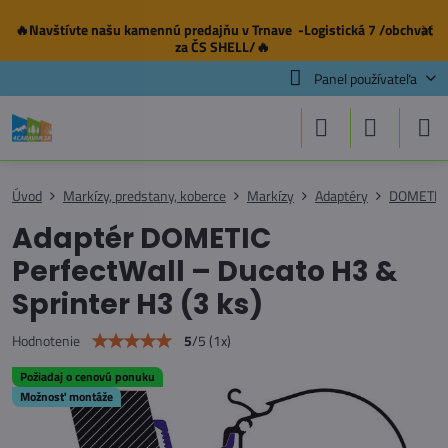
🔥Navštívte našu
kamennú predajňu
v Trnave -Logistická 7 /obchvat
✕
za ČS SHELL/🔥
Panel používateľa
Úvod
Markízy, predstany, koberce
Markízy
Adaptéry
DOMETIC
Adaptér DOMETIC
PerfectWall – Ducato H3 &
Sprinter H3 (3 ks)
5
/
5
(
1
x)
Hodnotenie
Požiadaj o cenovú ponuku
Možnosť montáže