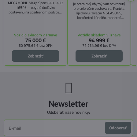
MEGAMOBIL Mega Sport 640 L4H2
je prémiový obytný van navrhnutý
165PS – obytnú dodávku
pre celoročné cestovanie. Ponúka
postavenú na zosilnenom podvozku
špičkovú izoláciu 4 SEASONS,
Citroën Jumper, s dĺžkou 6,36 m a
komfortnú kúpeľňu, modernú
výškou 2,59 m. Tento model ponúka
kuchyňu, priestrannú spálňu s
4 miesta na jazdu a až 3 miesta na
s
pamäťovými matracmi a množstvo
spanie vďaka extra širokému
úložných riešení. Vďaka balíkom
Vozidlo skladom v Trnave
Vozidlo skladom v Trnave
pozdĺžnemu lôžku a možnosti
CITY, TECHNO, SICHERHEIT a
75 000 €
94 999 €
doplniť predné prídavné lôžko.
MEGA WINTER získate maximálnu
bezpečnosť, pohodlie a
60 975,61 €
bez DPH
77 234,96 €
bez DPH
technologické inovácie. Ideálna
voľba pre tých, ktorí hľadajú luxus,
Zobraziť
Zobraziť
funkčnosť a slobodu na cestách.
Newsletter
Odoberať naše novinky:
Odoberať