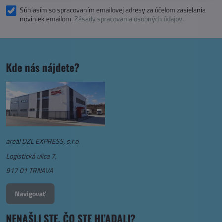
Súhlasím so spracovaním emailovej adresy za účelom zasielania
noviniek emailom.
Zásady spracovania osobných údajov.
Kde nás nájdete?
areál DZL EXPRESS, s.r.o.
Logistická ulica 7,
917 01 TRNAVA
Navigovať
NENAŠLI STE, ČO STE HĽADALI?