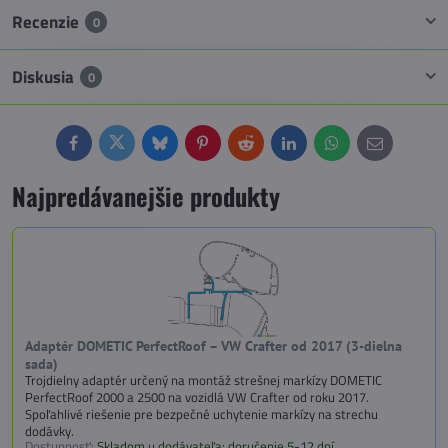
Recenzie
0
Diskusia
0
Facebook
Twitter
Bluesky
Pinterest
Reddit
LinkedIn
WhatsApp
E-
mail
Najpredávanejšie produkty
Adaptér DOMETIC PerfectRoof – VW Crafter od 2017 (3-dielna
sada)
Trojdielny adaptér určený na montáž strešnej markízy DOMETIC
PerfectRoof 2000 a 2500 na vozidlá VW Crafter od roku 2017.
Spoľahlivé riešenie pre bezpečné uchytenie markízy na strechu
dodávky.
Dostupnosť:
Skladom u dodávateľa: doručenie 5-12 dní