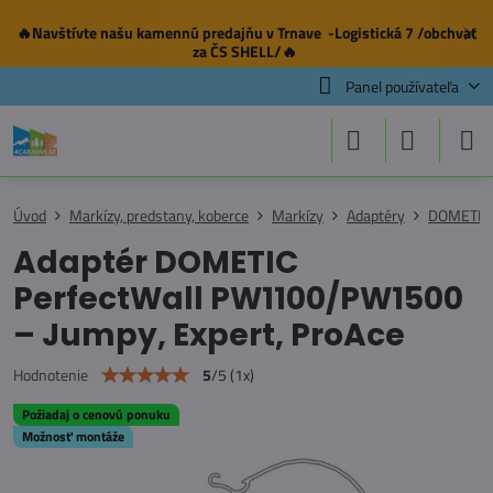
🔥Navštívte našu
kamennú predajňu
v Trnave -Logistická 7 /obchvat
✕
za ČS SHELL/🔥
Panel používateľa
Úvod
Markízy, predstany, koberce
Markízy
Adaptéry
DOMETIC
Adaptér DOMETIC
PerfectWall PW1100/PW1500
– Jumpy, Expert, ProAce
5
/
5
(
1
x)
Hodnotenie
Požiadaj o cenovú ponuku
Možnosť montáže