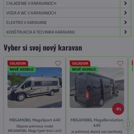
CHLADENIE V KARAVANOCH
VODA A WC V KARAVANOCH
ELEKTRO V KARAVANE
KONŠTRUKCIA A TECHNIKA KARAVANU
Vyber si svoj nový karavan
SKLADOM
SKLADOM
NOVÉ VOZIDLO
NOVÉ VOZIDLO
8%
MEGAMOBIL MegaSport 640
MEGAMOBIL MegaRevolution
640
Objavte prémiový model
MEGAMOBIL Mega Sport 640 L4H2
je prémiový obytný van navrhnutý