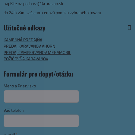
napíšte na
podpora@4caravan.sk
do 24 h vám zašlemu cenovú ponuku vybraného tovaru
Užitočné odkazy
KAMENNÁ PREDAJŇA
PREDAJ KARAVANOV AHORN
PREDAJ CAMPERVANOV MEGAMOBIL
POŽIČOVŇA KARAVANOV
Formulár pre dopyt/otázku
Meno a Priezvisko
Váš telefón
e-mail
*