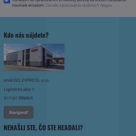
noviniek emailom.
Zásady spracovania osobných údajov.
Kde nás nájdete?
areál DZL EXPRESS, s.r.o.
Logistická ulica 7,
917 01 TRNAVA
Navigovať
NENAŠLI STE, ČO STE HĽADALI?