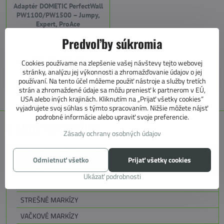
Adaptér DOMETIC PerfectWall
PW1100/PW1500 – Jumpy,
Expert, ProAce
Predvoľby súkromia
+421 905 531 966
Cookies používame na zlepšenie vašej návštevy tejto webovej
stránky, analýzu jej výkonnosti a zhromažďovanie údajov o jej
používaní. Na tento účel môžeme použiť nástroje a služby tretích
info@4caravan.sk
strán a zhromaždené údaje sa môžu preniesť k partnerom v EÚ,
USA alebo iných krajinách. Kliknutím na „Prijať všetky cookies“
vyjadrujete svoj súhlas s týmto spracovaním. Nižšie môžete nájsť
podrobné informácie alebo upraviť svoje preferencie.
E SHOP KATEGÓRIE
Zásady ochrany osobných údajov
MARKÍZY, PREDSTANY, KOBERCE
Odmietnuť všetko
Prijať všetky cookies
MARKÍZY
Ukázať podrobnosti
STENOVÉ MARKÍZY
STREŠNÉ MARKÍZY
VAČKOVÉ MARKÍZY