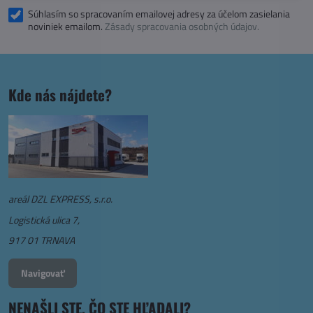
Súhlasím so spracovaním emailovej adresy za účelom zasielania
noviniek emailom.
Zásady spracovania osobných údajov.
Kde nás nájdete?
areál DZL EXPRESS, s.r.o.
Logistická ulica 7,
917 01 TRNAVA
Navigovať
NENAŠLI STE, ČO STE HĽADALI?