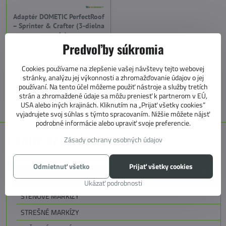
Adaptér DOMETIC PerfectRoof
– Sprinter & Crafter (3-dielna
sada)
Predvoľby súkromia
Cookies používame na zlepšenie vašej návštevy tejto webovej
+421 905 531 966
stránky, analýzu jej výkonnosti a zhromažďovanie údajov o jej
používaní. Na tento účel môžeme použiť nástroje a služby tretích
info@4caravan.sk
strán a zhromaždené údaje sa môžu preniesť k partnerom v EÚ,
USA alebo iných krajinách. Kliknutím na „Prijať všetky cookies“
vyjadrujete svoj súhlas s týmto spracovaním. Nižšie môžete nájsť
podrobné informácie alebo upraviť svoje preferencie.
E SHOP KATEGÓRIE
Zásady ochrany osobných údajov
MARKÍZY, PREDSTANY, KOBERCE
Odmietnuť všetko
Prijať všetky cookies
MARKÍZY
Ukázať podrobnosti
STENOVÉ MARKÍZY
STREŠNÉ MARKÍZY