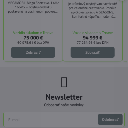
MEGAMOBIL Mega Sport 640 L4H2
je prémiový obytný van navrhnutý
165PS – obytnú dodávku
pre celoročné cestovanie. Ponúka
postavenú na zosilnenom podvozku
špičkovú izoláciu 4 SEASONS,
Citroën Jumper, s dĺžkou 6,36 m a
komfortnú kúpeľňu, modernú
výškou 2,59 m. Tento model ponúka
kuchyňu, priestrannú spálňu s
4 miesta na jazdu a až 3 miesta na
s
pamäťovými matracmi a množstvo
spanie vďaka extra širokému
úložných riešení. Vďaka balíkom
Vozidlo skladom v Trnave
Vozidlo skladom v Trnave
pozdĺžnemu lôžku a možnosti
CITY, TECHNO, SICHERHEIT a
75 000 €
94 999 €
doplniť predné prídavné lôžko.
MEGA WINTER získate maximálnu
bezpečnosť, pohodlie a
60 975,61 €
bez DPH
77 234,96 €
bez DPH
technologické inovácie. Ideálna
voľba pre tých, ktorí hľadajú luxus,
Zobraziť
Zobraziť
funkčnosť a slobodu na cestách.
Newsletter
Odoberať naše novinky:
Odoberať