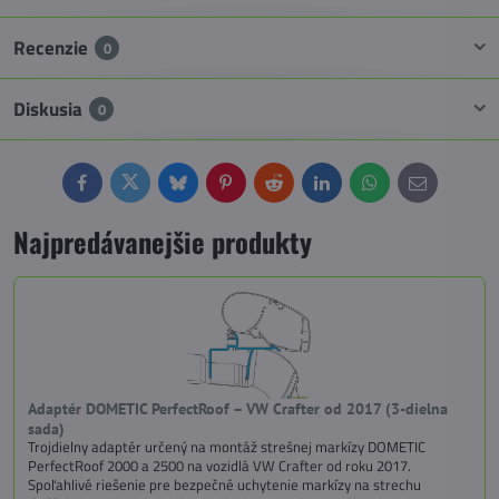
Recenzie
0
Diskusia
0
Facebook
Twitter
Bluesky
Pinterest
Reddit
LinkedIn
WhatsApp
E-
mail
Najpredávanejšie produkty
Adaptér DOMETIC PerfectRoof – VW Crafter od 2017 (3-dielna
sada)
Trojdielny adaptér určený na montáž strešnej markízy DOMETIC
PerfectRoof 2000 a 2500 na vozidlá VW Crafter od roku 2017.
Spoľahlivé riešenie pre bezpečné uchytenie markízy na strechu