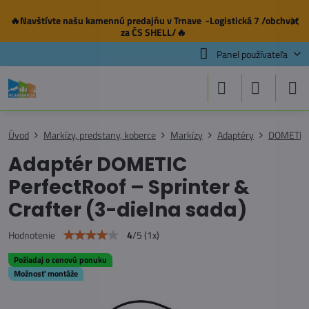
🔥Navštívte našu
kamennú predajňu
v Trnave -Logistická 7 /obchvat
✕
za ČS SHELL/🔥
Panel používateľa
Úvod
Markízy, predstany, koberce
Markízy
Adaptéry
DOMETIC
Adaptér DOMETIC
PerfectRoof – Sprinter &
Crafter (3-dielna sada)
4
/
5
(
1
x)
Hodnotenie
Požiadaj o cenovú ponuku
Možnosť montáže