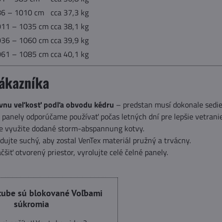
86 – 1010 cm
cca 37,3 kg
011 – 1035 cm
cca 38,1 kg
036 – 1060 cm
cca 39,9 kg
061 – 1085 cm
cca 40,1 kg
zákazníka
ávnu veľkosť podľa obvodu kédru
– predstan musí dokonale sedieť
panely odporúčame používať počas letných dní pre lepšie vetranie
re využite dodané storm-abspannung kotvy.
dujte suchý, aby zostal VenTex materiál pružný a trvácny.
čšiť otvorený priestor, vyrolujte celé čelné panely.
tube sú blokované Voľbami
súkromia