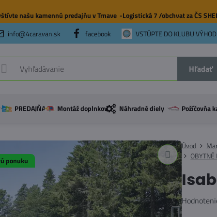
štívte našu
kamennú predajňu
v Trnave -Logistická 7 /obchvat za ČS SH
info@4caravan.sk
facebook
VSTÚPTE DO KLUBU VÝHOD
Hľadať
PREDAJŇA
Montáž doplnkov
Náhradné diely
Požíčovňa k
Úvod
Mar
OBYTNÉ 
vú ponuku
Isab
Hodnoteni