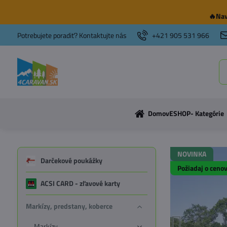
🔥Nav
Potrebujete poradiť? Kontaktujte nás
+421 905 531 966
Domov
ESHOP- Kategórie
NOVINKA
Darčekové poukážky
Požiadaj o ceno
ACSI CARD - zľavové karty
Markízy, predstany, koberce
Markízy