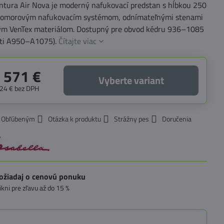
entura Air Nova je moderný nafukovací predstan s hĺbkou 250
komorovým nafukovacím systémom, odnímateľnými stenami
ým VenTex materiálom. Dostupný pre obvod kédru 936–1085
sti A950–A1075).
Čítajte viac
 571 €
Vyberte variant
,24 €
bez DPH
k Obľúbeným
Otázka k produktu
Strážny pes
Doručenia
ožiadaj o cenovú ponuku
likni pre zľavu až do 15 %