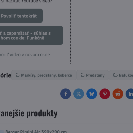
 si načítať Youtube video?
Povoliť tentokrát
ť a zapamätať - súhlas s
uhom cookie: Funkčné
oriť video v novom okne
górie
Markízy, predstany, koberce
Predstany
Nafukov
Facebook
Twitter
Bluesky
Pinterest
Reddit
L
anejšie produkty
Berger Rimini Air 390x290 cm