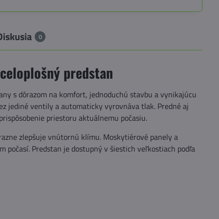
Diskusia
0
 celoplošný predstan
vany s dôrazom na komfort, jednoduchú stavbu a vynikajúcu
 jediné ventily a automaticky vyrovnáva tlak. Predné aj
 prispôsobenie priestoru aktuálnemu počasiu.
ýrazne zlepšuje vnútornú klímu. Moskytiérové panely a
 počasí. Predstan je dostupný v šiestich veľkostiach podľa