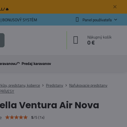
✕
ELL/🔥
 | BONUSOVÝ SYSTÉM
Panel používateľa
Nákupný košík
0 €
aravanov
Predaj karavanov
kízy, predstany, koberce
Predstany
Nafukovacie predstany
PRÍVESY
ella Ventura Air Nova
e
5
/
5
(
1
x)