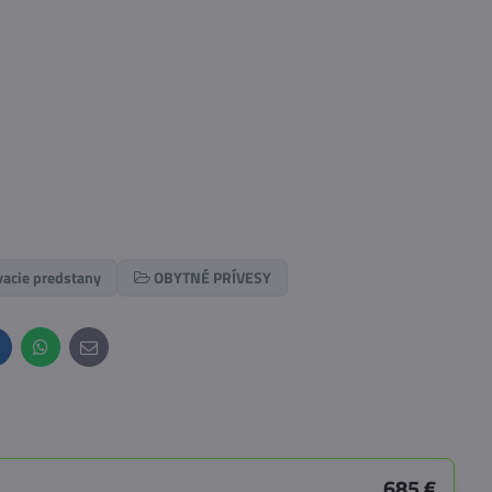
acie predstany
OBYTNÉ PRÍVESY
inkedIn
WhatsApp
E-
mail
685 €