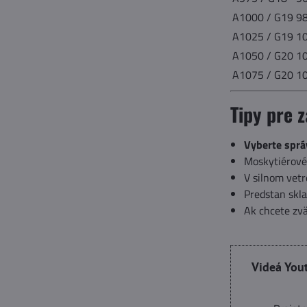
A1000 / G19
9
A1025 / G19
1
A1050 / G20
1
A1075 / G20
1
Tipy pre 
Vyberte spr
Moskytiérové 
V silnom vet
Predstan skla
Ak chcete zvä
Videá You