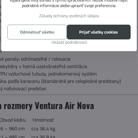
podrobné informácie alebo upraviť svoje preferencie.
adabdeckung
taška
Zásady ochrany osobných údajov
líky
Odmietnuť všetko
Prijať všetky cookies
 údaje
Ukázať podrobnosti
m
é panely: odnímateľné / rolovacie
oskytiéry + horná uzatvárateľná ventilácia
 TPU vzduchové tubusy, jednokomorový systém
ka: podľa karavanu (štandardné pre celoplošné predstany)
ný nafukovací predstan
a rozmery Ventura Air Nova
Obvod kédru
Hmotnosť
36 – 960 cm
cca 36,4 kg
61 – 985 cm
cca 36,8 kg