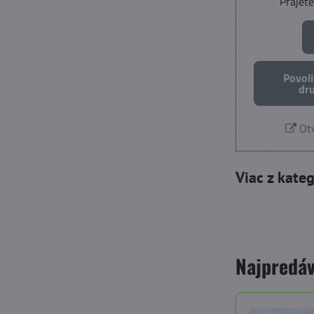
Prajete
Povoli
dr
Otv
Viac z kate
Najpredáv