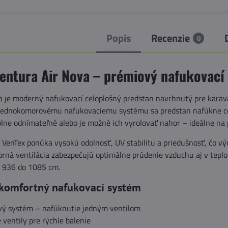
Popis
Recenzie
0
Ventura Air Nova – prémiový nafukovací
a je moderný nafukovací celoplošný predstan navrhnutý pre kara
a jednokomorovému nafukovaciemu systému sa predstan nafúkne cez
plne odnímateľné alebo je možné ich vyrolovať nahor – ideálne na
 VenTex ponúka vysokú odolnosť, UV stabilitu a priedušnosť, čo v
rná ventilácia zabezpečujú optimálne prúdenie vzduchu aj v teplom
 936 do 1085 cm.
 komfortný nafukovací systém
ý systém – nafúknutie jedným ventilom
e ventily pre rýchle balenie