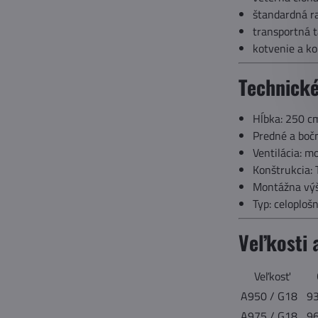
štandardná r
transportná 
kotvenie a ko
Technické
Hĺbka: 250 c
Predné a bočn
Ventilácia: m
Konštrukcia:
Montážna výš
Typ: celoploš
Veľkosti 
Veľkosť
A950 / G18
9
A975 / G18
9