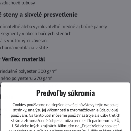
 vzduchové tubusy
é steny a skvelé presvetlenie
nímateľné alebo vyrolovateľné predné aj bočné panely
 segmenty v oboch bočných stenách
á s vnútornými závesmi
 horná ventilácia v štíte
 VenTex materiál
priedušný polyester 300 g/m²
olného polyesteru 270 g/m²
zo zosilneného PVC (480 g/m²)
Predvoľby súkromia
lenia
Cookies používame na zlepšenie vašej návštevy tejto webovej
Nova predstan
stránky, analýzu jej výkonnosti a zhromažďovanie údajov o jej
používaní. Na tento účel môžeme použiť nástroje a služby tretích
2 V pumpa
strán a zhromaždené údaje sa môžu preniesť k partnerom v EÚ,
USA alebo iných krajinách. Kliknutím na „Prijať všetky cookies“
a
vyjadrujete svoj súhlas s týmto spracovaním. Nižšie môžete nájsť