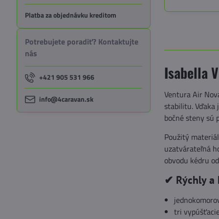
Platba za objednávku kreditom
Potrebujete poradiť? Kontaktujte
nás
Isabella 
+421 905 531 966
Ventura Air Nov
info@4caravan.sk
stabilitu. Vďak
bočné steny sú 
Použitý materiál
uzatvárateľná ho
obvodu kédru od
✔ Rýchly a
jednokomorov
tri vypúšťaci