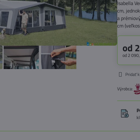
Isabella V
cm, jedno
a prémiov
cm (veľko
od 2
od 2 090
Pridať 
Výrobca:
P
k