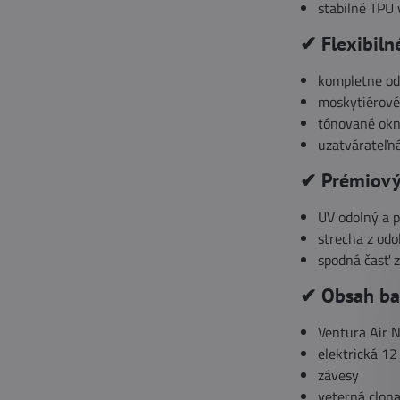
stabilné TPU
✔ Flexibiln
kompletne od
moskytiérové
tónované okn
uzatvárateľná
✔ Prémiový
UV odolný a 
strecha z od
spodná časť 
✔ Obsah ba
Ventura Air 
elektrická 1
závesy
veterná clon