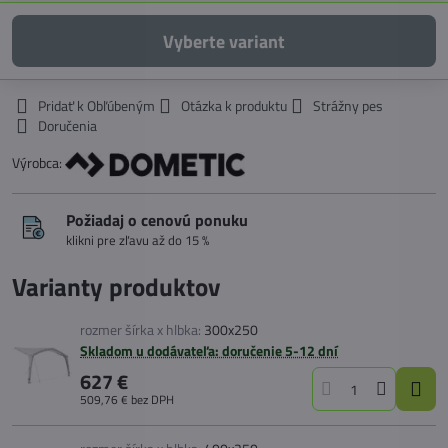
Vyberte variant
Pridať k Obľúbeným
Otázka k produktu
Strážny pes
Doručenia
Výrobca:
Požiadaj o cenovú ponuku
klikni pre zľavu až do 15 %
Varianty produktov
rozmer šírka x hlbka:
300x250
Skladom u dodávateľa: doručenie 5-12 dní
627 €
509,76 €
bez DPH