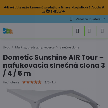
🔥Navštívte našu
kamennú predajňu
v Trnave -Logistická 7 /obchvat
✕
za ČS SHELL/🔥
Panel používateľa
Úvod
Markízy, predstany, koberce
Slnečné clony
Dometic Sunshine AIR Tour –
nafukovacia slnečná clona 3
/ 4 / 5 m
5
/
5
(
1
x)
Hodnotenie