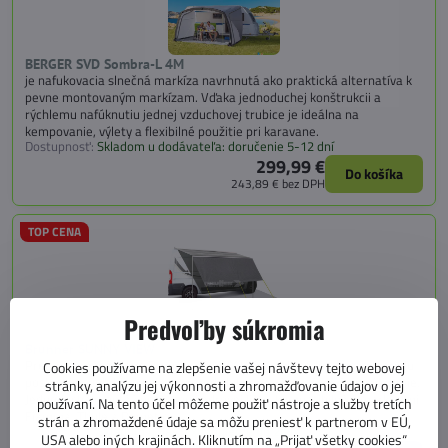
BERGER SVD Sombra-L 4M
je nafukovacia slnečná markíza navrhnutá ako praktická alternatíva k
pevne montovaným markízam. Vďaka jednoduchej konštrukcii a
rýchlemu nafúknutiu jednej vzduchovej trubice je ideálna na
kempovanie, výlety a flexibilné použitie pri karavane.
Dostupnosť:
Skladom u dodávateľa: doručenie 5-12 dní
299,99 €
Do košíka
243,89 €
bez DPH
TOP CENA
Predvoľby súkromia
Brunner SUNNY VIEW
Predná slnečná clona Brunner SUNNY VIEW z UV-odolného materiálu
Cookies používame na zlepšenie vašej návštevy tejto webovej
poskytuje spoľahlivú ochranu pred slnkom a zároveň zvyšuje súkromie.
stránky, analýzu jej výkonnosti a zhromažďovanie údajov o jej
Jednoduchá montáž pomocou kedrovej lišty, kompatibilná s markízami
používaní. Na tento účel môžeme použiť nástroje a služby tretích
Fiamma, Thule a Dometic.
strán a zhromaždené údaje sa môžu preniesť k partnerom v EÚ,
Dostupnosť:
Skladom u nás, expedujeme do 24 h
USA alebo iných krajinách. Kliknutím na „Prijať všetky cookies“