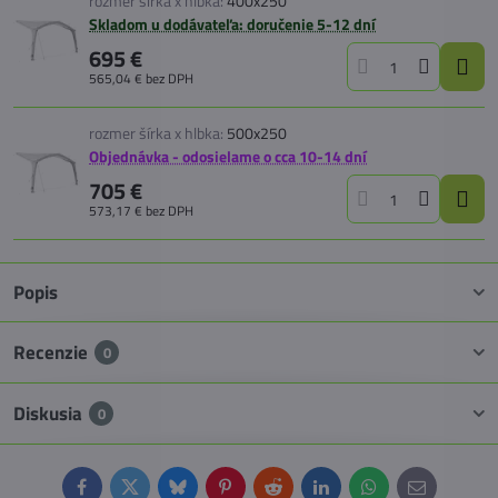
rozmer šírka x hlbka:
400x250
Skladom u dodávateľa: doručenie 5-12 dní
695 €
565,04 €
bez DPH
rozmer šírka x hlbka:
500x250
Objednávka - odosielame o cca 10-14 dní
705 €
573,17 €
bez DPH
Popis
Recenzie
0
Diskusia
0
Facebook
Twitter
Bluesky
Pinterest
Reddit
LinkedIn
WhatsApp
E-