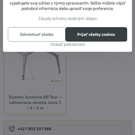
od 54,82 €
vyjadrujete svoj súhlas s týmto spracovaním. Nižšie môžete nájsť
Zobraziť
od 44,57 €
bez DPH
podrobné informácie alebo upraviť svoje preferencie.
Zásady ochrany osobných údajov
Navštívené produkty
Odmietnuť všetko
Prijať všetky cookies
Ukázať podrobnosti
Dometic Sunshine AIR Tour –
nafukovacia slnečná clona 3
/ 4 / 5 m
+421 905 531 966