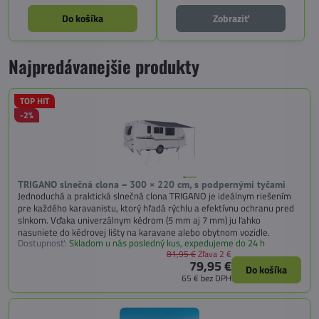
Do košíka
Zobraziť
Najpredávanejšie produkty
TOP HIT
-2%
TRIGANO slnečná clona – 300 × 220 cm, s podpernými tyčami
Jednoduchá a praktická slnečná clona TRIGANO je ideálnym riešením
pre každého karavanistu, ktorý hľadá rýchlu a efektívnu ochranu pred
slnkom. Vďaka univerzálnym kédrom (5 mm aj 7 mm) ju ľahko
nasuniete do kédrovej lišty na karavane alebo obytnom vozidle.
Dostupnosť:
Skladom u nás posledný kus, expedujeme do 24 h
81,95 €
Zľava 2 €
79,95 €
Do košíka
65 €
bez DPH