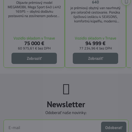
640
Objavte prémiový model
MEGAMOBIL Mega Sport 640 L4H2
je prémiový obytný van navrhnutý
165PS – obytnú dodávku
pre celoročné cestovanie. Ponúka
postavenú na zosilnenom podvozku
špičkovú izoláciu 4 SEASONS,
Citroën Jumper, s dĺžkou 6,36 m a
komfortnú kúpeľňu, modernú
výškou 2,59 m. Tento model ponúka
kuchyňu, priestrannú spálňu s
4 miesta na jazdu a až 3 miesta na
s
pamäťovými matracmi a množstvo
spanie vďaka extra širokému
úložných riešení. Vďaka balíkom
Vozidlo skladom v Trnave
Vozidlo skladom v Trnave
pozdĺžnemu lôžku a možnosti
CITY, TECHNO, SICHERHEIT a
75 000 €
94 999 €
doplniť predné prídavné lôžko.
MEGA WINTER získate maximálnu
bezpečnosť, pohodlie a
60 975,61 €
bez DPH
77 234,96 €
bez DPH
technologické inovácie. Ideálna
voľba pre tých, ktorí hľadajú luxus,
Zobraziť
Zobraziť
funkčnosť a slobodu na cestách.
Newsletter
Odoberať naše novinky:
Odoberať