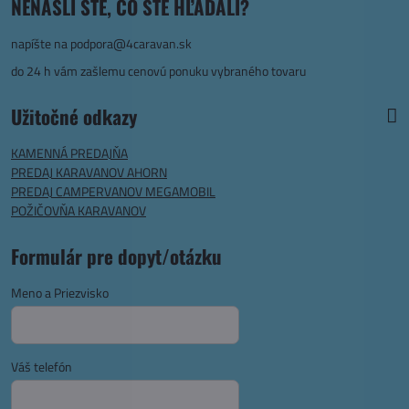
NENAŠLI STE, ČO STE HĽADALI?
napíšte na
podpora@4caravan.sk
do 24 h vám zašlemu cenovú ponuku vybraného tovaru
Užitočné odkazy
KAMENNÁ PREDAJŇA
PREDAJ KARAVANOV AHORN
PREDAJ CAMPERVANOV MEGAMOBIL
POŽIČOVŇA KARAVANOV
Formulár pre dopyt/otázku
Meno a Priezvisko
Váš telefón