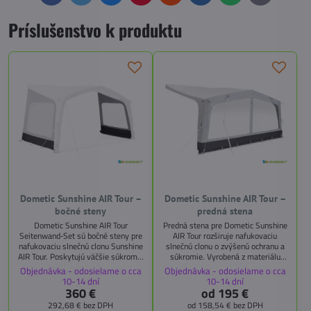
mail
Príslušenstvo k produktu
Dometic Sunshine AIR Tour –
Dometic Sunshine AIR Tour –
bočné steny
predná stena
Dometic Sunshine AIR Tour
Predná stena pre Dometic Sunshine
Seitenwand‑Set sú bočné steny pre
AIR Tour rozširuje nafukovaciu
nafukovaciu slnečnú clonu Sunshine
slnečnú clonu o zvýšenú ochranu a
AIR Tour. Poskytujú väčšie súkromie
súkromie. Vyrobená z materiálu
a lepšiu ochranu pred vetrom a
Weathershield Tour, s rýchlym
Objednávka - odosielame o cca
Objednávka - odosielame o cca
dažďom. Jednoduché zip‑pripojenie,
zipsovým pripojením a dostupná v
10-14 dní
10-14 dní
materiál Weathershield Tour,
šírkach 300, 400 a 500 cm.
360 €
od 195 €
hmotnosť iba 5,46 kg.
292,68 €
bez DPH
od 158,54 €
bez DPH