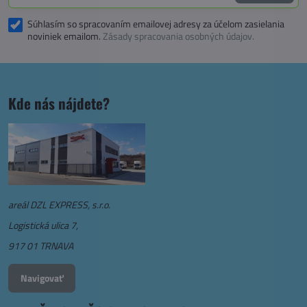
Súhlasím so spracovaním emailovej adresy za účelom zasielania
noviniek emailom.
Zásady spracovania osobných údajov.
Kde nás nájdete?
areál DZL EXPRESS, s.r.o.
Logistická ulica 7,
917 01 TRNAVA
Navigovať