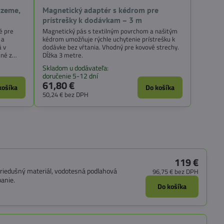
 zeme,
Magnetický adaptér s kédrom pre
prístrešky k dodávkam – 3 m
é pre
Magnetický pás s textilným povrchom a našitým
 a
kédrom umožňuje rýchle uchytenie prístrešku k
ä v
dodávke bez vŕtania. Vhodný pre kovové strechy.
ené z
Dĺžka 3 metre.
 odolnosť
Skladom u dodávateľa:
ch.
doručenie 5-12 dní
61,80 €
košíka
Do košíka
50,24 €
bez DPH
119 €
riedušný materiál, vodotesná podlahová
96,75 €
bez DPH
anie.
Do košíka