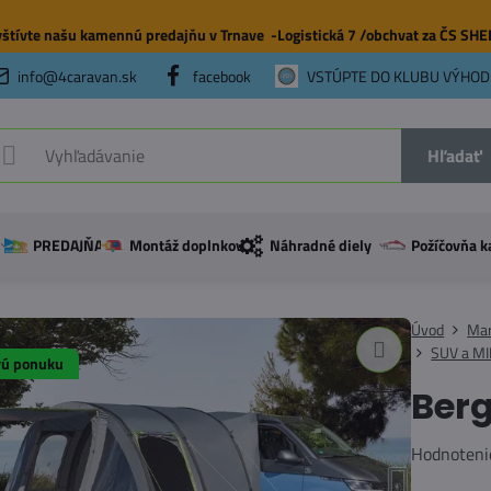
štívte našu
kamennú predajňu
v Trnave -Logistická 7 /obchvat za ČS SH
info@4caravan.sk
facebook
VSTÚPTE DO KLUBU VÝHOD
Hľadať
PREDAJŇA
Montáž doplnkov
Náhradné diely
Požíčovňa k
Úvod
Mar
SUV a M
vú ponuku
Berg
Hodnoteni