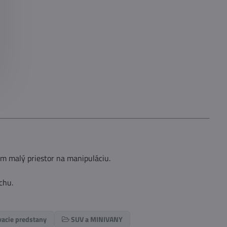
om malý priestor na manipuláciu.
chu.
acie predstany
SUV a MINIVANY