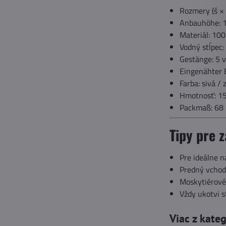
Rozmery (š ×
Anbauhöhe: 
Materiál: 100
Vodný stĺpec
Gestänge: 5 
Eingenähter 
Farba: sivá / 
Hmotnosť: 15
Packmaß: 68 
Tipy pre 
Pre ideálne n
Predný vchod 
Moskytiérové 
Vždy ukotvi s
Viac z kate