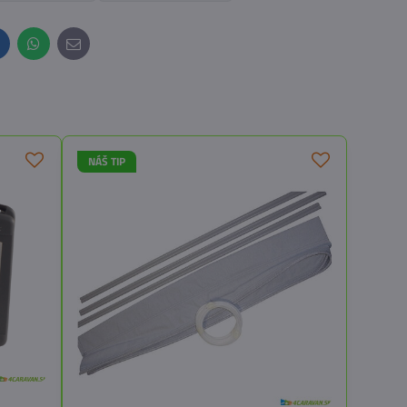
inkedIn
WhatsApp
E-
mail
NÁŠ TIP