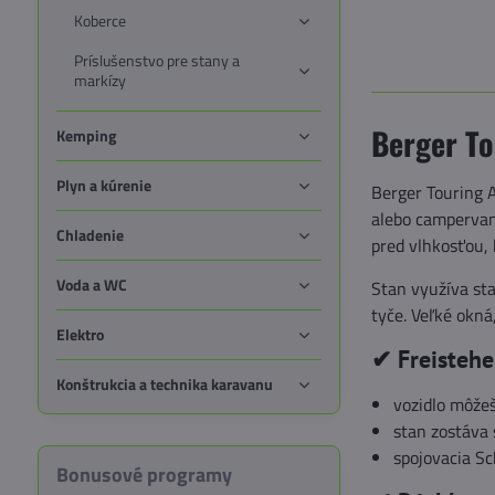
Koberce
Príslušenstvo pre stany a
markízy
Berger To
Kemping
Plyn a kúrenie
Berger Touring A
alebo campervan
Chladenie
pred vlhkosťou,
Voda a WC
Stan využíva sta
tyče. Veľké okná
Elektro
✔ Freistehe
Konštrukcia a technika karavanu
vozidlo môžeš
stan zostáva
spojovacia S
Bonusové programy