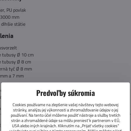
er, PU povlak
: 3000 mm
 dlhšie státie
lenia
usvorzelt
e tubusy Ø 10 cm
e tubusy Ø 8 cm
erná tyč Ø 8 mm
5 mm a 7 mm
nacie lanká
Predvoľby súkromia
taška
Cookies používame na zlepšenie vašej návštevy tejto webovej
ová kabína nie je súčasťou balenia.
stránky, analýzu jej výkonnosti a zhromažďovanie údajov o jej
používaní. Na tento účel môžeme použiť nástroje a služby tretích
strán a zhromaždené údaje sa môžu preniesť k partnerom v EÚ,
 údaje
USA alebo iných krajinách. Kliknutím na „Prijať všetky cookies“
vyjadrujete svoj súhlas s týmto spracovaním. Nižšie môžete nájsť