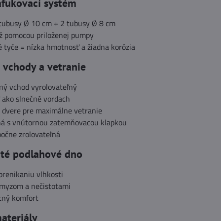
afukovací systém
tubusy Ø 10 cm + 2 tubusy Ø 8 cm
ž pomocou priloženej pumpy
 tyče = nízka hmotnosť a žiadna korózia
 vchody a vetranie
čný vchod vyrolovateľný
 ako slnečné vordach
 dvere pre maximálne vetranie
kná s vnútornou zatemňovacou klapkou
bočne zrolovateľná
ité podlahové dno
prenikaniu vlhkosti
hmyzom a nečistotami
otný komfort
ateriály