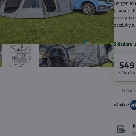
Berger Tou
pevným dn
moskytiéro
dodávky a 
Skladom u
549
446,34 
Pridať 
Výrobca:
P
k