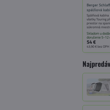
Berger Schlaf
spálňová kab
Spálňová kabína 
všetky Touring p
priestor na span
súkromná miestn
vaňou a uzatvár
Skladom u dodáv
doručenie 5-12 
54 €
43,90 €
bez DPH
Najpredáv