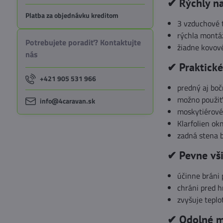
✔ Rýchly n
Platba za objednávku kreditom
3 vzduchové 
rýchla montá
Potrebujete poradiť? Kontaktujte
žiadne kovové
nás
✔ Praktické
+421 905 531 966
predný aj bo
možno použiť
info@4caravan.sk
moskytiérové
Klarfolien o
zadná stena 
✔ Pevne vš
účinne bráni 
chráni pred 
zvyšuje tepl
✔ Odolné m