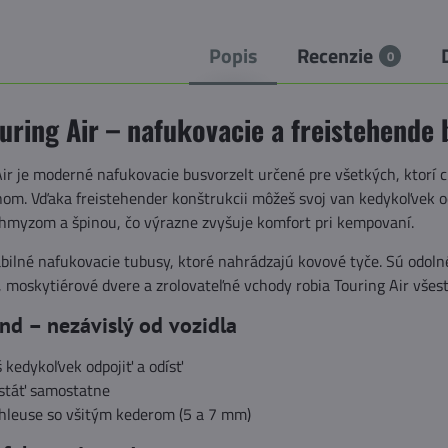
Popis
Recenzie
0
uring Air – nafukovacie a freistehende
ir je moderné nafukovacie busvorzelt určené pre všetkých, ktorí c
om. Vďaka freistehender konštrukcii môžeš svoj van kedykoľvek od
 hmyzom a špinou, čo výrazne zvyšuje komfort pri kempovaní.
bilné nafukovacie tubusy, ktoré nahrádzajú kovové tyče. Sú odolné
, moskytiérové dvere a zrolovateľné vchody robia Touring Air vše
nd – nezávislý od vozidla
 kedykoľvek odpojiť a odísť
 stáť samostatne
chleuse so všitým kederom (5 a 7 mm)