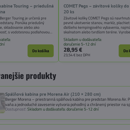
kabine Touring – priedušná
COMET Pegs – závitové kolíky do
ína
20 ks
Berger Touring je určená pre
Závitové kolíky COMET Pegs sú navrhnut
ředstany. Ponúka priedušný
pevné ukotvenie stanov, markíz, plachiet
ie, skladovanie alebo ako
ďalšieho kempingového vybavenia, najm
osť, s vodotesnou podlahovou
skalnatom alebo tvrdšom teréne. Vyrob
ateľným vstupom.
kvalitnej kalenej ocele, poskytujú vysokú
ateľa:
Skladom u dodávateľa:
a spoľahlivosť aj v náročných podmienka
dní
doručenie 5-12 dní
28,95 €
Do košíka
Do 
23,54 €
bez DPH
anejšie produkty
Spálňová kabína pre Morena Air (210 × 280 cm)
Berger Morena – priestranná spálňová kabína pre predstan Morena Air. P
vaňa a jednoduché zavesenie vytvoria pohodlný a chránený priestor na sp
Dostupnosť:
Skladom u dodávateľa: doručenie 5-12 dní