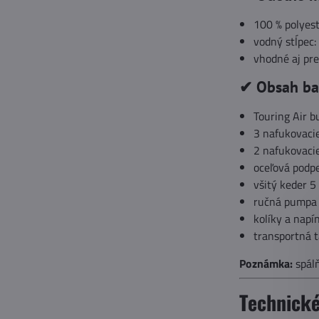
100 % polyest
vodný stĺpec
vhodné aj pre
✔ Obsah ba
Touring Air b
3 nafukovaci
2 nafukovaci
oceľová podp
všitý keder 
ručná pumpa
kolíky a napí
transportná 
Poznámka:
spálň
Technické