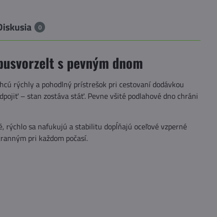
Diskusia
0
 busvorzelt s pevným dnom
hcú rýchly a pohodlný prístrešok pri cestovaní dodávkou
pojiť – stan zostáva stáť. Pevne všité podlahové dno chráni
, rýchlo sa nafukujú a stabilitu dopĺňajú oceľové vzperné
stranným pri každom počasí.