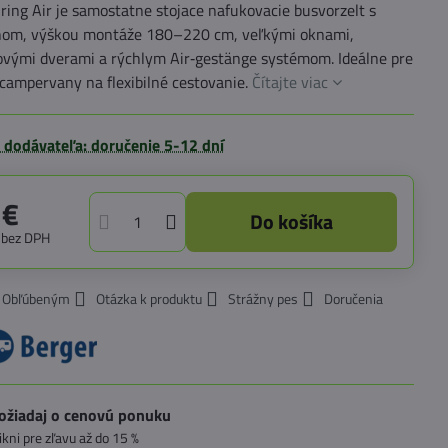
ring Air je samostatne stojace nafukovacie busvorzelt s
om, výškou montáže 180–220 cm, veľkými oknami,
vými dverami a rýchlym Air‑gestänge systémom. Ideálne pre
campervany na flexibilné cestovanie.
Čítajte viac
 dodávateľa: doručenie 5-12 dní
 €
Do košíka
€
bez DPH
k Obľúbeným
Otázka k produktu
Strážny pes
Doručenia
ožiadaj o cenovú ponuku
likni pre zľavu až do 15 %