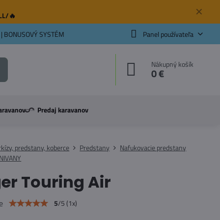
✕
ELL/🔥
 | BONUSOVÝ SYSTÉM
Panel používateľa
Nákupný košík
0 €
aravanov
Predaj karavanov
kízy, predstany, koberce
Predstany
Nafukovacie predstany
INIVANY
er Touring Air
e
5
/
5
(
1
x)