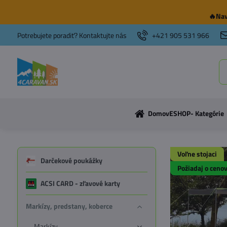
🔥Nav
Potrebujete poradiť? Kontaktujte nás
+421 905 531 966
Domov
ESHOP- Kategórie
Voľne stojaci
Darčekové poukážky
Požiadaj o ceno
ACSI CARD - zľavové karty
Markízy, predstany, koberce
Markízy