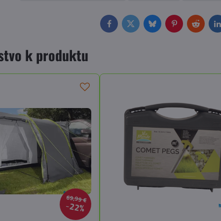
Facebook
Twitter
Bluesky
Pinterest
Reddit
L
stvo k produktu
69,99 €
22%