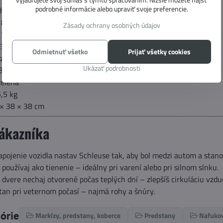
podrobné informácie alebo upraviť svoje preferencie.
 h): 315 × 345 cm
180 – 220 cm
Zásady ochrany osobných údajov
 % polyester, PU-potiahnutý
: 3000 mm
Odmietnuť všetko
Prijať všetky cookies
vzduchových tubusov (Ø 10 cm + Ø 8 cm), oceľová vzpera Ø 8 mm
Ukázať podrobnosti
Boden: áno
zelená
,5 kg
× 38 × 38 cm
zákazníka
apojenie vozidla nastav Schleuse tak, aby bol medzi autom a stan
používaj ako tienenie – ideálny pri varení alebo pri silnom slnku.
dvere nechaj otvorené počas teplých dní – zlepšíš cirkuláciu vzdu
tan pri veternom počasí – najmä rohy a šnúry.
górie
Markízy, predstany, koberce
Predstany
Nafukov