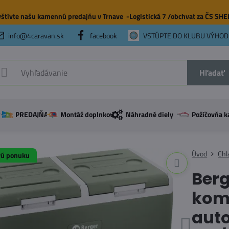
štívte našu
kamennú predajňu
v Trnave -Logistická 7 /obchvat za ČS SH
info@4caravan.sk
facebook
VSTÚPTE DO KLUBU VÝHOD
Hľadať
PREDAJŇA
Montáž doplnkov
Náhradné diely
Požíčovňa k
Úvod
Chl
vú ponuku
Berg
kom
auto