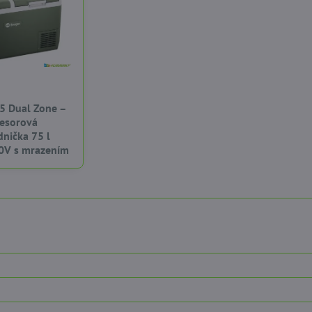
75 Dual Zone –
esorová
dnička 75 l
V s mrazením