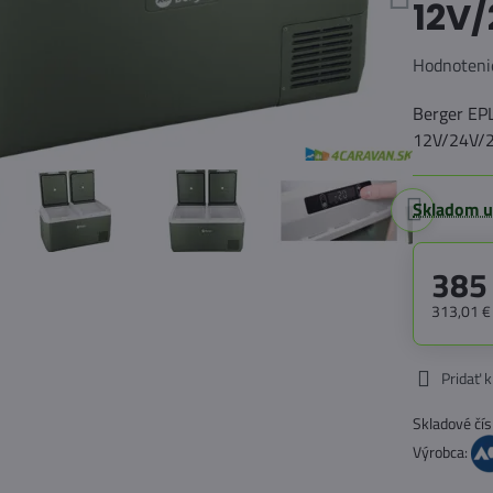
12V
Hodnoteni
Berger EP
12V/24V/
Skladom u
385
313,01 
Pridať 
Skladové čís
Výrobca: