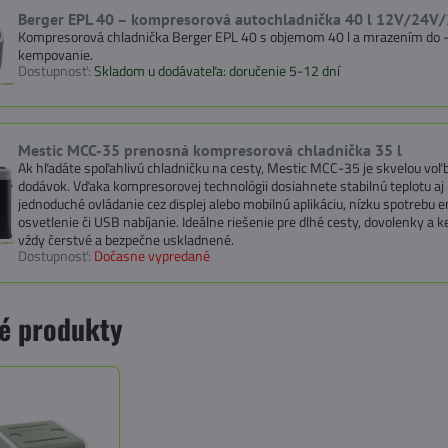
Berger EPL 40 – kompresorová autochladnička 40 l 12V/24V
Kompresorová chladnička Berger EPL 40 s objemom 40 l a mrazením do -2
kempovanie.
Dostupnosť:
Skladom u dodávateľa: doručenie 5-12 dní
Mestic MCC-35 prenosná kompresorová chladnička 35 l
Ak hľadáte spoľahlivú chladničku na cesty, Mestic MCC-35 je skvelou voľ
dodávok. Vďaka kompresorovej technológii dosiahnete stabilnú teplotu aj 
jednoduché ovládanie cez displej alebo mobilnú aplikáciu, nízku spotrebu e
osvetlenie či USB nabíjanie. Ideálne riešenie pre dlhé cesty, dovolenky a
vždy čerstvé a bezpečne uskladnené.
Dostupnosť:
Dočasne vypredané
é produkty