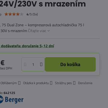
/24V/230V s mrazením
e
4
/
5
(
5
x)
L 75 Dual Zone – kompresorová autochladnička 75 l
230V s mrazením
Čítajte viac
 dodávateľa: doručenie 5-12 dní
 €
Do košíka
€
bez DPH
k Obľúbeným
Otázka k produktu
Strážny pes
Doručenia
lo:
642125