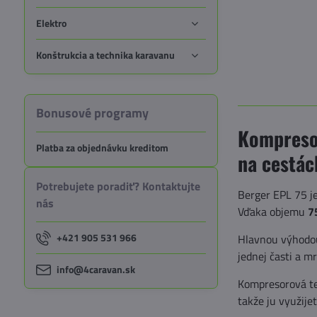
Elektro
Konštrukcia a technika karavanu
Bonusové programy
Kompresor
Platba za objednávku kreditom
na cestác
Potrebujete poradiť? Kontaktujte
Berger EPL 75 j
nás
Vďaka objemu
7
+421 905 531 966
Hlavnou výhodo
jednej časti a m
info@4caravan.sk
Kompresorová te
takže ju využije