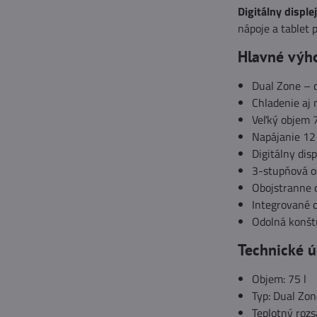
Digitálny disple
nápoje a tablet 
Hlavné výh
Dual Zone – 
Chladenie aj 
Veľký objem 7
Napájanie 12 
Digitálny dis
3-stupňová o
Obojstranne 
Integrované d
Odolná konšt
Technické ú
Objem: 75 l
Typ: Dual Zon
Teplotný rozs