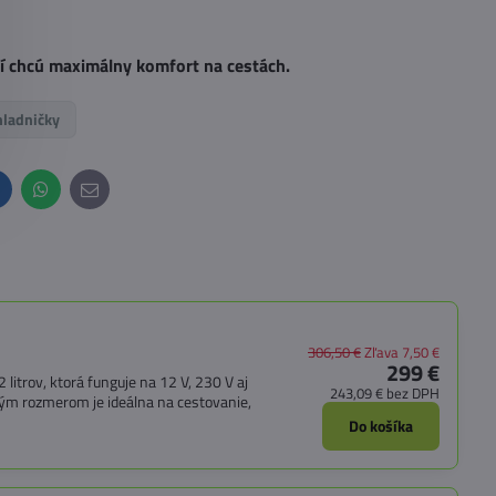
rí chcú maximálny komfort na cestách.
hladničky
inkedIn
WhatsApp
E-
mail
306,50 €
Zľava 7,50 €
299 €
itrov, ktorá funguje na 12 V, 230 V aj
243,09 €
bez DPH
ým rozmerom je ideálna na cestovanie,
Do košíka