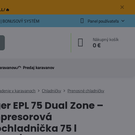
✕
ELL/🔥
 | BONUSOVÝ SYSTÉM
Panel používateľa
Nákupný košík
0 €
aravanov
Predaj karavanov
adenie v karavanoch
Chladničky
Prenosné chladničky
er EPL 75 Dual Zone –
presorová
chladnička 75 l