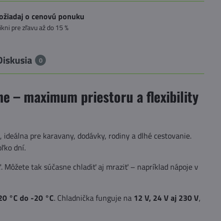
ožiadaj o cenovú ponuku
likni pre zľavu až do 15 %
Diskusia
0
 – maximum priestoru a flexibility
i
, ideálna pre karavany, dodávky, rodiny a dlhé cestovanie.
ľko dní.
. Môžete tak súčasne chladiť aj mraziť – napríklad nápoje v
20 °C do -20 °C
. Chladnička funguje na
12 V, 24 V aj 230 V
,