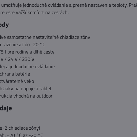
j
umožňuje jednoduché ovládanie a presné nastavenie teploty. Pra
pre ešte väčší komfort na cestách.
ody
dve samostatne nastaviteľné chladiace zóny
mrazenie až do -20 °C
5 l pre rodiny a dlhé cesty
V / 24 V / 230 V
plej a jednoduché ovládanie
chrana batérie
otvárateľné veko
ržiaky na nápoje a tablet
rukcia vhodná na outdoor
daje
e (2 chladiace zóny)
ah: +20 °C až -20 °C