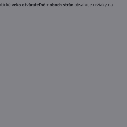
ktické
veko otvárateľné z oboch strán
obsahuje držiaky na