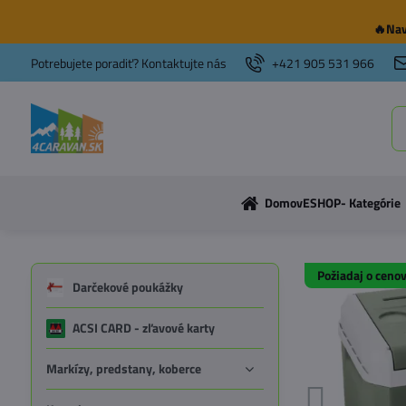
🔥Nav
Potrebujete poradiť? Kontaktujte nás
+421 905 531 966
Domov
ESHOP- Kategórie
Požiadaj o ceno
Darčekové poukážky
ACSI CARD - zľavové karty
Markízy, predstany, koberce