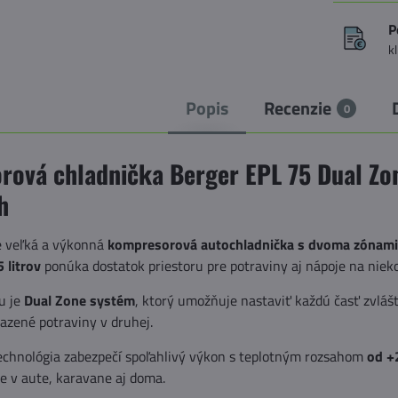
P
k
Popis
Recenzie
0
ová chladnička Berger EPL 75 Dual Zone
h
e veľká a výkonná
kompresorová autochladnička s dvoma zónam
5 litrov
ponúka dostatok priestoru pre potraviny aj nápoje na nieko
u je
Dual Zone systém
, ktorý umožňuje nastaviť každú časť zvlášť
razené potraviny v druhej.
chnológia zabezpečí spoľahlivý výkon s teplotným rozsahom
od +
te v aute, karavane aj doma.