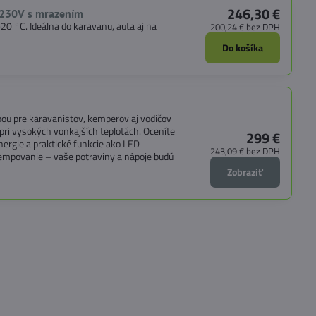
246,30 €
/230V s mrazením
0 °C. Ideálna do karavanu, auta aj na
200,24 €
bez DPH
Do košíka
bou pre karavanistov, kemperov aj vodičov
pri vysokých vonkajších teplotách. Oceníte
299 €
nergie a praktické funkcie ako LED
243,09 €
bez DPH
 kempovanie – vaše potraviny a nápoje budú
Zobraziť