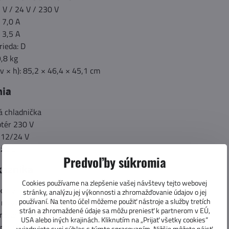
 V / 24 V / 230 V
: 7,0 A
: 3,5 A
rieda: D
,8 kg
v × h): 85,2 × 46,4 × 45,1 cm
nia
 chladnička
ptér 230 V
 12/24 V
žitie
Predvoľby súkromia
kazníka
Cookies používame na zlepšenie vašej návštevy tejto webovej
odiny alebo dlhé cestovanie
stránky, analýzu jej výkonnosti a zhromažďovanie údajov o jej
používaní. Na tento účel môžeme použiť nástroje a služby tretích
i môžete chladiť nápoje a v druhej mraziť potraviny
strán a zhromaždené údaje sa môžu preniesť k partnerom v EÚ,
ravanu aj dodávky
USA alebo iných krajinách. Kliknutím na „Prijať všetky cookies“
ie zabraňuje jej vybitiu počas používania
vyjadrujete svoj súhlas s týmto spracovaním. Nižšie môžete nájsť