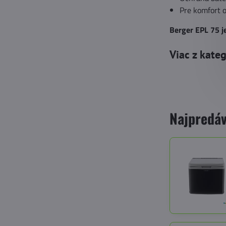
Pre komfort 
Berger EPL 75 j
Viac z kate
Najpredáv