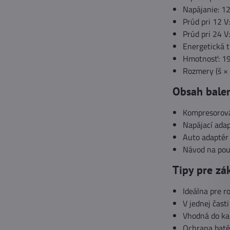
Napájanie: 12
Prúd pri 12 V
Prúd pri 24 V
Energetická t
Hmotnosť: 19
Rozmery (š × 
Obsah bale
Kompresorová
Napájací ada
Auto adaptér
Návod na pou
Tipy pre zá
Ideálna pre r
V jednej čast
Vhodná do ka
Ochrana batér