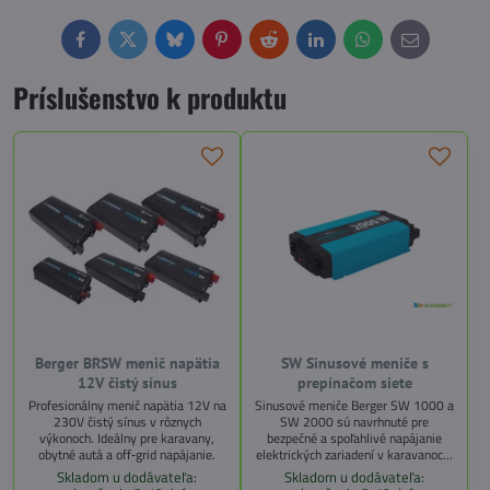
Facebook
Twitter
Bluesky
Pinterest
Reddit
LinkedIn
WhatsApp
E-
mail
Príslušenstvo k produktu
Berger BRSW menič napätia
SW Sinusové meniče s
12V čistý sínus
prepínačom siete
Profesionálny menič napätia 12V na
Sinusové meniče Berger SW 1000 a
230V čistý sínus v rôznych
SW 2000 sú navrhnuté pre
výkonoch. Ideálny pre karavany,
bezpečné a spoľahlivé napájanie
obytné autá a off‑grid napájanie.
elektrických zariadení v karavanoch,
obytných vozidlách, solárnych
Skladom u dodávateľa:
Skladom u dodávateľa:
systémoch či domácnostiach. Oba