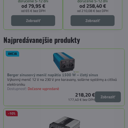
doručenie 5-12 dní
doručenie 5-12 dní
modely premieňajú 12 V
od 79,95 €
od 258,40 €
jednosmerné napätie z batérie na
od 65 €
bez DPH
od 210,08 €
bez DPH
230 V striedavé napätie s čistou
sínusovou vlnou, čo je ideálne aj pre
Zobraziť
Zobraziť
citlivú elektroniku.
Najpredávanejšie produkty
AKCIA
Berger sínusový menič napätia 1500 W – čistý sínus
Výkonný menič 12 V na 230 V pre karavany, solárne systémy a citlivú
elektroniku
Dostupnosť:
Dočasne vypredané
218,20 €
Zobraziť
177,40 €
bez DPH
-10%