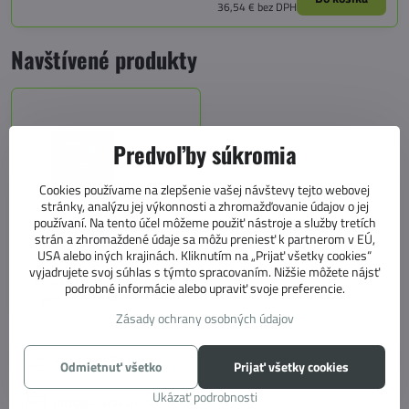
36,54 €
bez DPH
Navštívené produkty
Predvoľby súkromia
Cookies používame na zlepšenie vašej návštevy tejto webovej
stránky, analýzu jej výkonnosti a zhromažďovanie údajov o jej
používaní. Na tento účel môžeme použiť nástroje a služby tretích
strán a zhromaždené údaje sa môžu preniesť k partnerom v EÚ,
USA alebo iných krajinách. Kliknutím na „Prijať všetky cookies“
vyjadrujete svoj súhlas s týmto spracovaním. Nižšie môžete nájsť
Berger diaľkové ovládanie
podrobné informácie alebo upraviť svoje preferencie.
pre meniče BRSW a SW
Zásady ochrany osobných údajov
+421 905 531 966
Odmietnuť všetko
Prijať všetky cookies
Ukázať podrobnosti
info@4caravan.sk