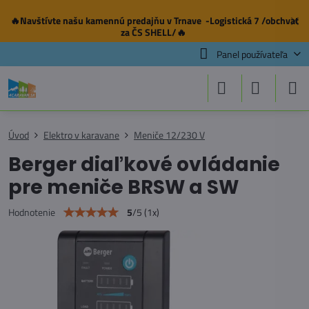
🔥Navštívte našu
kamennú predajňu
v Trnave -Logistická 7 /obchvat
✕
za ČS SHELL/🔥
Panel používateľa
Úvod
Elektro v karavane
Meniče 12/230 V
Berger diaľkové ovládanie
pre meniče BRSW a SW
5
/
5
(
1
x)
Hodnotenie