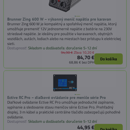
Brunner Zing 600 W – výkonný menič napätia pre karavan
Brunner Zing 600 W je kompaktný a spoľahlivý menič napätia, ktorý
umožňuje premeniť 12V jednosmerné napätie z batérie na 230V
striedavé napätie. Je ideálny pre použitie v karavanoch, obytných
vozidlách, autách, lodiach alebo na miestach bez prístupu k elektrickej
sieti.
Dostupnosť:
Skladom u dodávateľa: doručenie 5-12 dní
94,90 €
Zľava 10,20 €
84,70 €
Do košíka
68,86 €
bez DPH
Ective RC Pro – diaľkové ovládanie pre meniče série Pro
Diaľkové ovládanie Ective RC Pro umožňuje jednoduché zapínanie,
vypínanie a sledovanie stavu meničov série Ective Pro. Prehľadný
displej, 3 m kábel a praktické centrálne tlačidlo zabezpečujú pohodlné
ovládanie.
Dostupnosť:
Skladom u dodávateľa: doručenie 5-12 dní
44,95 €
Do košíka