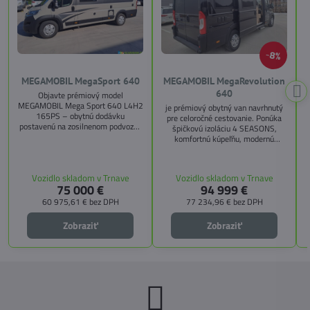
8%
MEGAMOBIL MegaSport 640
MEGAMOBIL MegaRevolution
640
Objavte prémiový model
MEGAMOBIL Mega Sport 640 L4H2
je prémiový obytný van navrhnutý
165PS – obytnú dodávku
pre celoročné cestovanie. Ponúka
postavenú na zosilnenom podvozku
špičkovú izoláciu 4 SEASONS,
Citroën Jumper, s dĺžkou 6,36 m a
komfortnú kúpeľňu, modernú
výškou 2,59 m. Tento model ponúka
kuchyňu, priestrannú spálňu s
4 miesta na jazdu a až 3 miesta na
s
pamäťovými matracmi a množstvo
spanie vďaka extra širokému
úložných riešení. Vďaka balíkom
Vozidlo skladom v Trnave
Vozidlo skladom v Trnave
pozdĺžnemu lôžku a možnosti
CITY, TECHNO, SICHERHEIT a
75 000 €
94 999 €
doplniť predné prídavné lôžko.
MEGA WINTER získate maximálnu
bezpečnosť, pohodlie a
60 975,61 €
bez DPH
77 234,96 €
bez DPH
technologické inovácie. Ideálna
voľba pre tých, ktorí hľadajú luxus,
Zobraziť
Zobraziť
funkčnosť a slobodu na cestách.