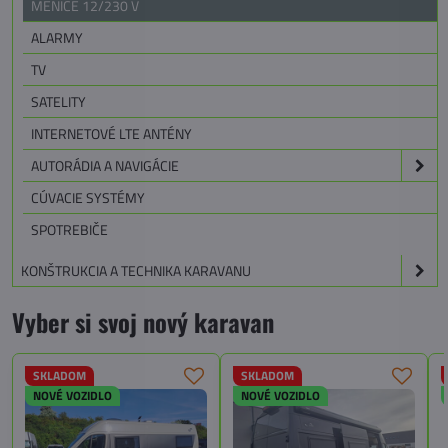
MENIČE 12/230 V
ALARMY
TV
SATELITY
INTERNETOVÉ LTE ANTÉNY
AUTORÁDIA A NAVIGÁCIE
CÚVACIE SYSTÉMY
SPOTREBIČE
KONŠTRUKCIA A TECHNIKA KARAVANU
Vyber si svoj nový karavan
SKLADOM
SKLADOM
NOVÉ VOZIDLO
NOVÉ VOZIDLO