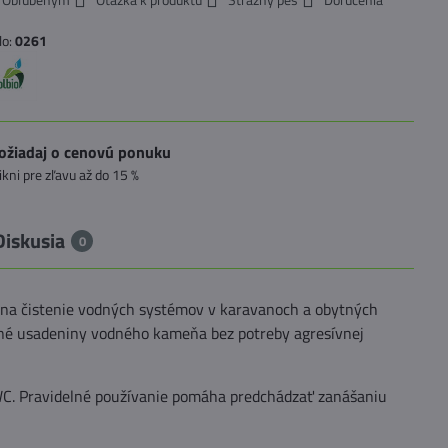
lo:
0261
ožiadaj o cenovú ponuku
likni pre zľavu až do 15 %
Diskusia
0
 na čistenie vodných systémov v karavanoch a obytných
silné usadeniny vodného kameňa bez potreby agresívnej
 WC. Pravidelné používanie pomáha predchádzať zanášaniu