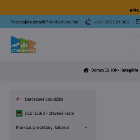
🔥Nav
Potrebujete poradiť? Kontaktujte nás
+421 905 531 966
Domov
ESHOP- Kategórie
Darčekové poukážky
ACSI CARD - zľavové karty
Markízy, predstany, koberce