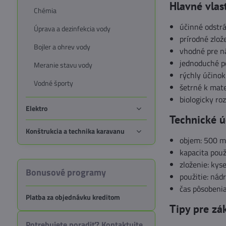
Hlavné vlas
Chémia
účinné odstr
Úprava a dezinfekcia vody
prírodné zlož
Bojler a ohrev vody
vhodné pre ná
jednoduché po
Meranie stavu vody
rýchly účinok
Vodné športy
šetrné k mat
biologicky roz
Elektro
Technické ú
Konštrukcia a technika karavanu
objem: 500 m
kapacita použ
zloženie: kys
Bonusové programy
použitie: nád
čas pôsobenia
Platba za objednávku kreditom
Tipy pre zá
Potrebujete poradiť? Kontaktujte