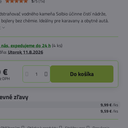
e
5
/
5
(
1
x)
dstraňovač vodného kameňa Solbio účinne čistí nádrže,
j bojlery bez chémie. Ideálny pre karavany a obytné autá.
c
 nás, expedujeme do 24 h
(
4
ks)
dňa:
Utorok
11.8.2026
 €
Do košíka
z DPH
evné zľavy
9,99 €
/ks
9,59 €
/ks
k Obľúbeným
Otázka k produktu
Strážny pes
Doručenia