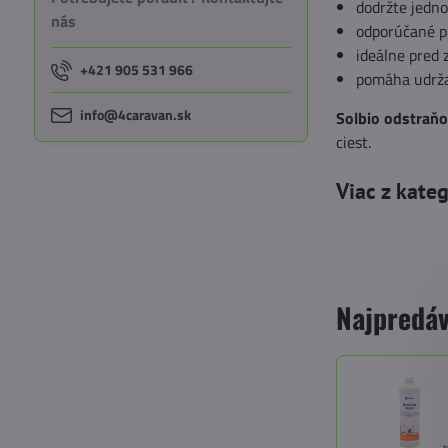
dodržte jedno
nás
odporúčané pr
ideálne pred 
+421 905 531 966
pomáha udrža
info@4caravan.sk
Solbio odstraň
ciest.
Viac z kate
Najpredáv