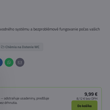
u vodného systému a bezproblémové fungovanie počas vašich
Chémia na čistenie WC
inkedIn
WhatsApp
E-
mail
9,99 €
 – odstraňuje usadeniny, predlžuje
8,12 €
bez DPH
ez drhnutia.
Do košíka