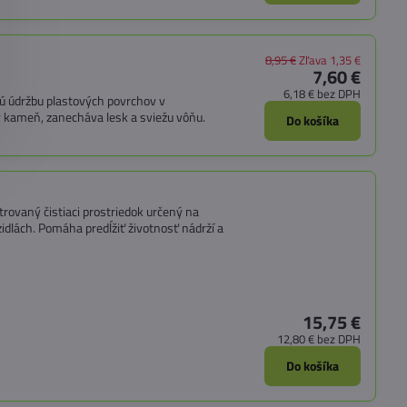
8,95 €
Zľava 1,35 €
7,60 €
6,18 €
bez DPH
 údržbu plastových povrchov v
ý kameň, zanecháva lesk a sviežu vôňu.
Do košíka
ovaný čistiaci prostriedok určený na
idlách. Pomáha predĺžiť životnosť nádrží a
15,75 €
12,80 €
bez DPH
Do košíka