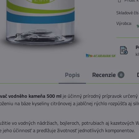
Skladové čís
Výrobca:
P
k
Popis
Recenzie
0
ovač vodného kameňa 500 ml
je účinný prírodný prípravok určený
oženiu na báze kyseliny citrónovej a jablčnej rýchlo rozpúšťa aj 
užitie vo vodných nádržiach, bojleroch, potrubiach aj kazetových
e jeho účinnosť a predlžuje životnosť jednotlivých komponentov.