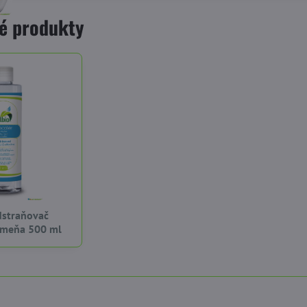
é produkty
dstraňovač
meňa 500 ml