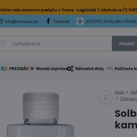
štívte našu
kamennú predajňu
v Trnave -Logistická 7 /obchvat za ČS SH
info@4caravan.sk
facebook
VSTÚPTE DO KLUBU VÝHOD
Hľadať
PREDAJŇA
Montáž doplnkov
Náhradné diely
Požíčovňa k
Úvod
Vod
Chémia n
Sol
kam