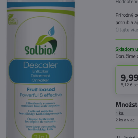
Hodnoteni
Prírodný o
potrubia a
Čítajte via
Skladom u
Doručíme 
9,99
8,12 €
be
Množst
1
ks:
2
ks
a viac
:
Pridať 