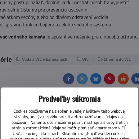
duchý postup: naliať, doplniť vodu, nechať pôsobiť a vypustiť
avidelné čistenie pre prevenciu usadenín
začiatkom sezóny alebo po dlhšom odstavení vozidla
ť správnu funkciu bojlera a celého vodného systému
ovač vodného kameňa
je spoľahlivé riešenie pre dlhodobú ochran
górie
Voda a WC v karavanoch
WC
Chémia do WC
Facebook
Twitter
Bluesky
Pinterest
Reddit
L
anejšie produkty
Predvoľby súkromia
Cookies používame na zlepšenie vašej návštevy tejto webovej
stránky, analýzu jej výkonnosti a zhromažďovanie údajov o jej
Berger Fresh Tank Cleaner , 2v1 čistič nádrží
používaní. Na tento účel môžeme použiť nástroje a služby tretích
Koncentrovaný čistič Berger Fresh Tank Cleaner pre fekálne a sivé nádrže
strán a zhromaždené údaje sa môžu preniesť k partnerom v EÚ,
životnosť nádrží a zanecháva sviežu citrusovú vôňu. Jednoduché použitie b
USA alebo iných krajinách. Kliknutím na „Prijať všetky cookies“
Dostupnosť:
Skladom u nás posledný kus, expedujeme do 24 h
vyjadrujete svoj súhlas s týmto spracovaním. Nižšie môžete nájsť