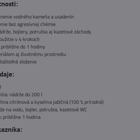
tnosti:
ánenie vodného kameňa a usadenín
enie bez agresívnej chémie
drže, bojlery, potrubia aj kazetové záchody
užitie v 4 krokoch
 približne do 1 hodiny
eriálom aj životnému prostrediu
ložiteľné zloženie
daje:
l
itia: nádrže do 200 l
elina citrónová a kyselina jablčná (100 % prírodné)
rže na vodu, bojler, potrubia, kazetové WC
: približne 1 hodina
kazníka: