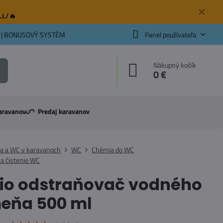
✕
ELL/🔥
 | BONUSOVÝ SYSTÉM
Panel používateľa
Nákupný košík
0 €
aravanov
Predaj karavanov
a a WC v karavanoch
WC
Chémia do WC
a čistenie WC
bio odstraňovač vodného
eňa 500 ml