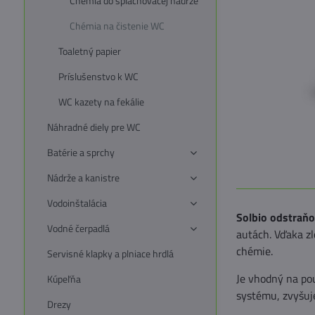
Chémia do splachovacej nádrže
Chémia na čistenie WC
Toaletný papier
Príslušenstvo k WC
WC kazety na fekálie
Náhradné diely pre WC
Batérie a sprchy
Nádrže a kanistre
Vodoinštalácia
Solbio odstraň
Vodné čerpadlá
autách. Vďaka zl
chémie.
Servisné klapky a plniace hrdlá
Je vhodný na po
Kúpeľňa
systému, zvyšuj
Drezy