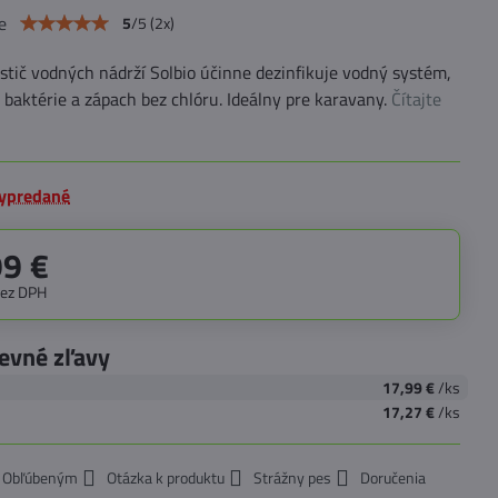
e
5
/
5
(
2
x)
istič vodných nádrží Solbio účinne dezinfikuje vodný systém,
 baktérie a zápach bez chlóru. Ideálny pre karavany.
Čítajte
ypredané
99 €
bez DPH
evné zľavy
17,99 €
/ks
17,27 €
/ks
k Obľúbeným
Otázka k produktu
Strážny pes
Doručenia