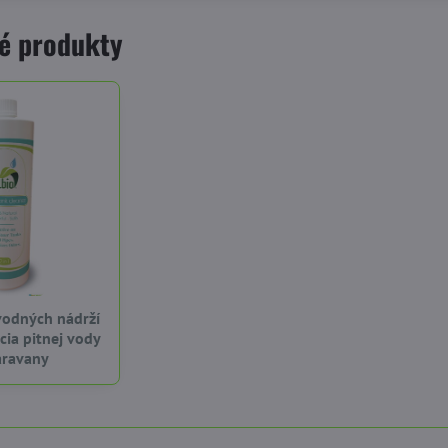
é produkty
 vodných nádrží
kcia pitnej vody
aravany