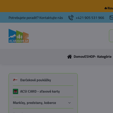
🔥Nav
Potrebujete poradiť? Kontaktujte nás
+421 905 531 966
Domov
ESHOP- Kategórie
Darčekové poukážky
ACSI CARD - zľavové karty
Markízy, predstany, koberce