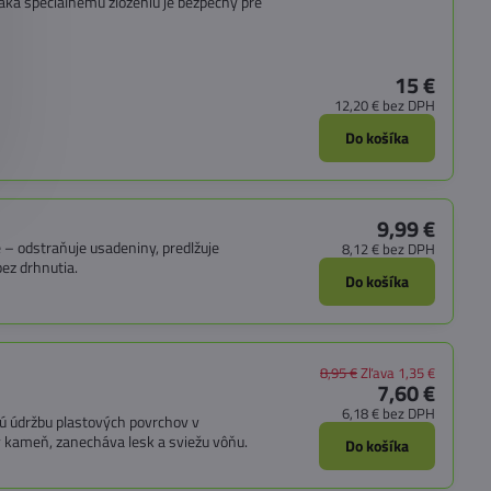
aka špeciálnemu zloženiu je bezpečný pre
15 €
12,20 €
bez DPH
Do košíka
9,99 €
 – odstraňuje usadeniny, predlžuje
8,12 €
bez DPH
ez drhnutia.
Do košíka
8,95 €
Zľava 1,35 €
7,60 €
6,18 €
bez DPH
 údržbu plastových povrchov v
ý kameň, zanecháva lesk a sviežu vôňu.
Do košíka