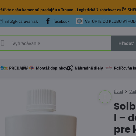
štívte našu
kamennú predajňu
v Trnave -Logistická 7 /obchvat za ČS SH
info@4caravan.sk
facebook
VSTÚPTE DO KLUBU VÝHOD
Hľadať
PREDAJŇA
Montáž doplnkov
Náhradné diely
Požíčovňa k
Úvod
Vod
Solb
l – 
pre