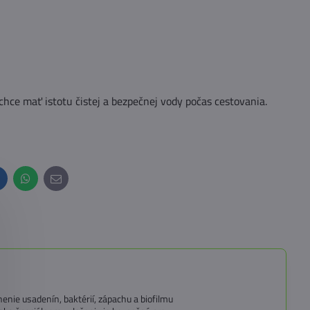
hce mať istotu čistej a bezpečnej vody počas cestovania.
inkedIn
WhatsApp
E-
mail
enie usadenín, baktérií, zápachu a biofilmu