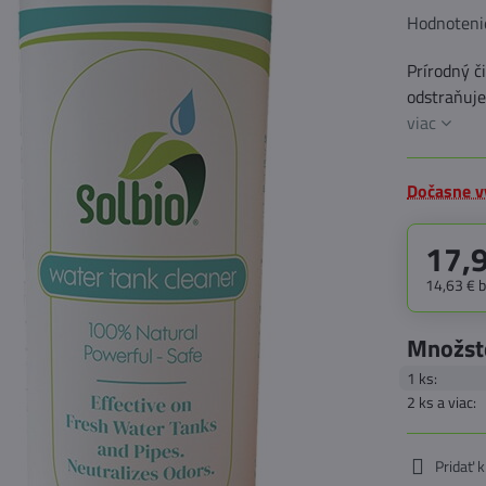
Hodnoteni
Prírodný č
odstraňuje
viac
Dočasne v
17,
14,63 €
Množst
1
ks:
2
ks
a viac
:
Pridať 