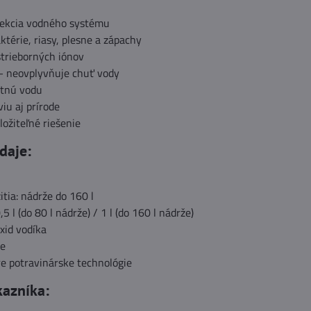
fekcia vodného systému
ktérie, riasy, plesne a zápachy
strieborných iónov
– neovplyvňuje chuť vody
itnú vodu
viu aj prírode
ložiteľné riešenie
daje:
itia: nádrže do 160 l
5 l (do 80 l nádrže) / 1 l (do 160 l nádrže)
oxid vodíka
ne
re potravinárske technológie
kazníka: