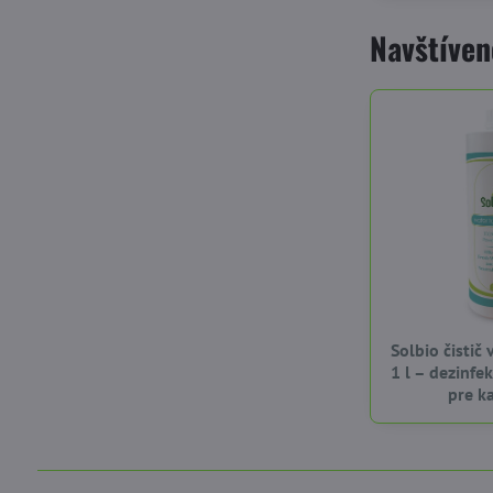
Navštíven
Solbio čistič
1 l – dezinfe
pre k