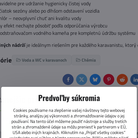
avidelne pre udržanie hygienicky čistej vody
čiatok sezóny alebo po dlhšom odstavení vozidla
lór – neovplyvní chuť ani kvalitu vody
y efekt nechajte pôsobiť podľa odporúčania výrobcu
 odstraňovačom vodného kameňa pre kompletnú údržbu systému
dných nádrží
je ideálnym riešením pre každého karavanistu, ktorý c
górie
Voda a WC v karavanoch
Chémia
Facebook
Twitter
Bluesky
Pinterest
Reddit
L
Predvoľby súkromia
anejšie produkty
Cookies používame na zlepšenie vašej návštevy tejto webovej
stránky, analýzu jej výkonnosti a zhromažďovanie údajov o jej
Easydriver My Clean Tank – čistič nádrží pre karavany
používaní. Na tento účel môžeme použiť nástroje a služby tretích
strán a zhromaždené údaje sa môžu preniesť k partnerom v EÚ,
NÁŠ TIP
USA alebo iných krajinách. Kliknutím na „Prijať všetky cookies“
Easydriver My Clean Tank je vysoko účinný čistič nádrží určený na odstrán
vyjadrujete svoj súhlas s týmto spracovaním. Nižšie môžete nájsť