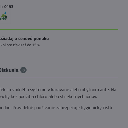
lo:
0193
ožiadaj o cenovú ponuku
likni pre zľavu až do 15 %
Diskusia
0
infekciu vodného systému v karavane alebo obytnom aute. Na
pachy bez použitia chlóru alebo strieborných iónov.
vodou. Pravidelné používanie zabezpečuje hygienicky čistú