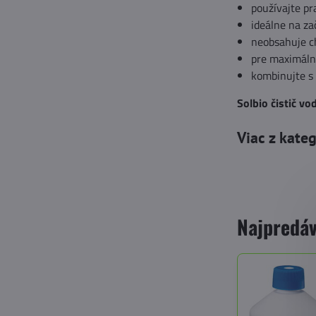
používajte pr
ideálne na za
neobsahuje ch
pre maximáln
kombinujte s
Solbio čistič vo
Viac z kate
Najpredáv