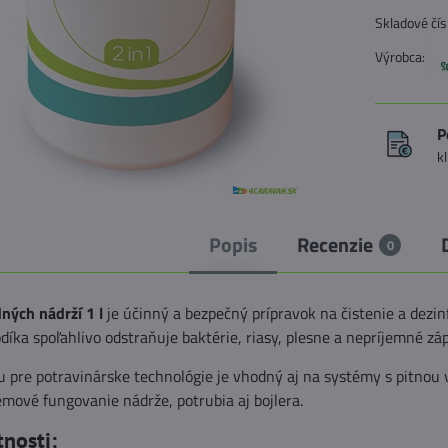
Skladové čís
Výrobca:
P
k
Popis
Recenzie
0
dných nádrží 1 l
je účinný a bezpečný prípravok na čistenie a dez
díka spoľahlivo odstraňuje baktérie, riasy, plesne a nepríjemné zá
 pre potravinárske technológie je vhodný aj na systémy s pitnou 
mové fungovanie nádrže, potrubia aj bojlera.
tnosti: