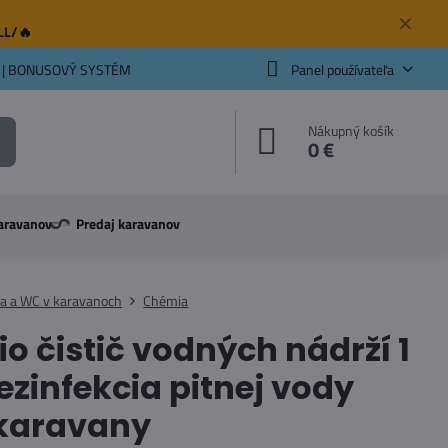
✕
ELL/🔥
 | BONUSOVÝ SYSTÉM
Panel používateľa
Nákupný košík
0 €
aravanov
Predaj karavanov
a a WC v karavanoch
Chémia
io čistič vodných nádrží 1
dezinfekcia pitnej vody
 karavany