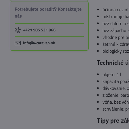
Potrebujete poradiť? Kontaktujte
účinná dezin
nás
odstraňuje ba
bez chlóru a 
+421 905 531 966
bez zápachu 
vhodné pre p
info@4caravan.sk
šetrné k zdra
biologicky roz
Technické ú
objem: 1 l
kapacita použ
dávkovanie: 0,
zloženie: per
vôňa: bez vô
schválenie: p
Tipy pre zá