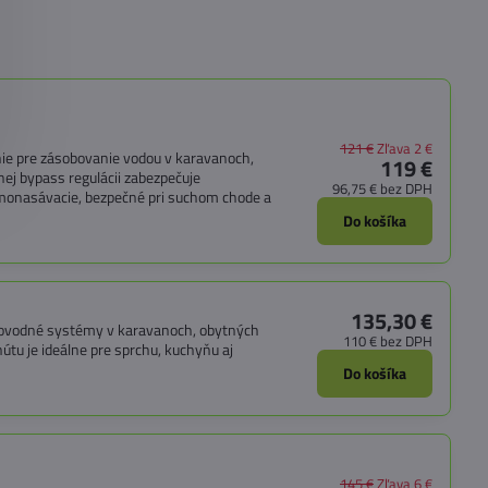
121 €
Zľava 2 €
enie pre zásobovanie vodou v karavanoch,
119 €
ej bypass regulácii zabezpečuje
96,75 €
bez DPH
samonasávacie, bezpečné pri suchom chode a
Do košíka
135,30 €
odovodné systémy v karavanoch, obytných
110 €
bez DPH
útu je ideálne pre sprchu, kuchyňu aj
Do košíka
145 €
Zľava 6 €