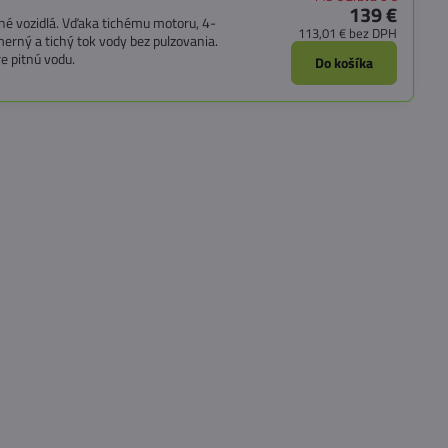
139 €
tné vozidlá. Vďaka tichému motoru, 4-
113,01 €
bez DPH
rný a tichý tok vody bez pulzovania.
e pitnú vodu.
Do košíka