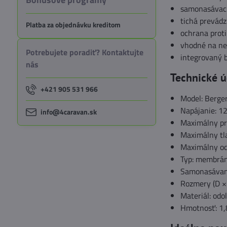
samonasávaci
tichá prevád
Platba za objednávku kreditom
ochrana proti
vhodné na ne
Potrebujete poradiť? Kontaktujte
integrovaný 
nás
Technické ú
+421 905 531 966
Model: Berg
Napájanie: 1
info@4caravan.sk
Maximálny pr
Maximálny tla
Maximálny od
Typ: membrán
Samonasávani
Rozmery (D × 
Materiál: odo
Hmotnosť: 1,