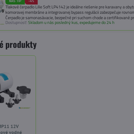
NÁŠ TIP
-4%
Tlakové čerpadlo Lilie Soft LP4142 je ideálne riešenie pre karavany a oby
komorovej membráne a integrovanej bypass regulácii zabezpečuje rovnome
Čerpadlo je samonasávacie, bezpečné pri suchom chode a certifikované pr
Dostupnosť:
Skladom u nás posledný kus, expedujeme do 24 h
é produkty
MP11 12V
ové vodné