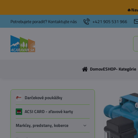
🔥Nav
Potrebujete poradiť? Kontaktujte nás
+421 905 531 966
Domov
ESHOP- Kategórie
Darčekové poukážky
ACSI CARD - zľavové karty
Markízy, predstany, koberce