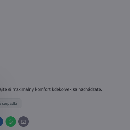
ajte si maximálny komfort kdekoľvek sa nachádzate.
é čerpadlá
inkedIn
WhatsApp
E-
mail