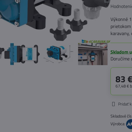
Hodnoteni
Výkonné 1
prietokom 
karavany, 
Skladom u
Doručíme 
83 
67,48 €
Pridať 
Skladové čís
Výrobca: