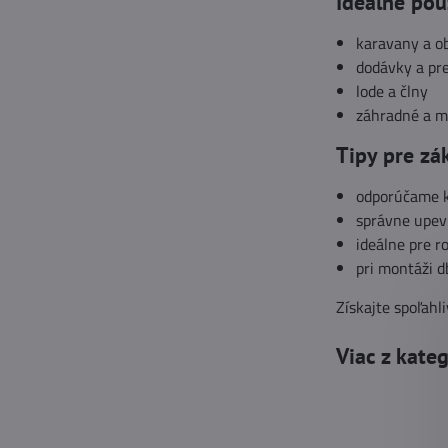
Ideálne pou
karavany a o
dodávky a pre
lode a člny
záhradné a m
Tipy pre zá
odporúčame ko
správne upevn
ideálne pre r
pri montáži d
Získajte spoľah
Viac z kate