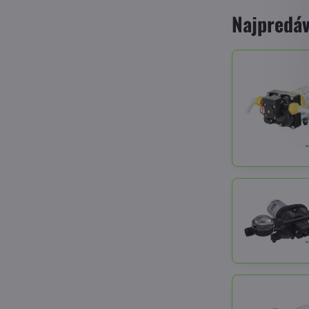
Najpredáv