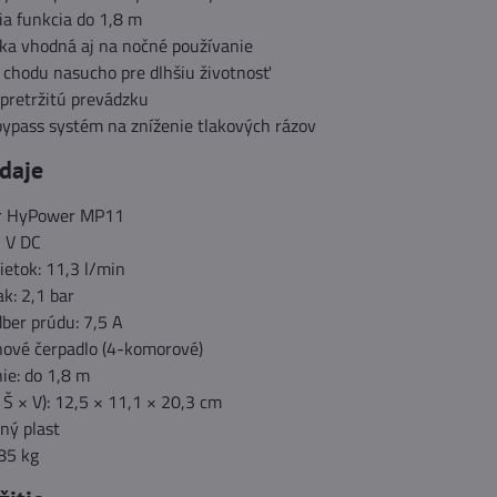
a funkcia do 1,8 m
zka vhodná aj na nočné používanie
 chodu nasucho pre dlhšiu životnosť
pretržitú prevádzku
bypass systém na zníženie tlakových rázov
daje
er HyPower MP11
2 V DC
ietok: 11,3 l/min
k: 2,1 bar
ber prúdu: 7,5 A
ové čerpadlo (4-komorové)
e: do 1,8 m
Š × V): 12,5 × 11,1 × 20,3 cm
lný plast
85 kg