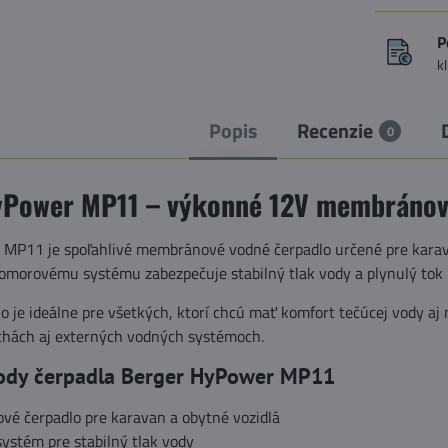
P
k
Popis
Recenzie
0
yPower MP11 – výkonné 12V membránové
MP11 je spoľahlivé membránové vodné čerpadlo určené pre karav
orovému systému zabezpečuje stabilný tlak vody a plynulý tok 
o je ideálne pre všetkých, ktorí chcú mať komfort tečúcej vody aj 
chách aj externých vodných systémoch.
ody čerpadla Berger HyPower MP11
vé čerpadlo pre karavan a obytné vozidlá
ystém pre stabilný tlak vody