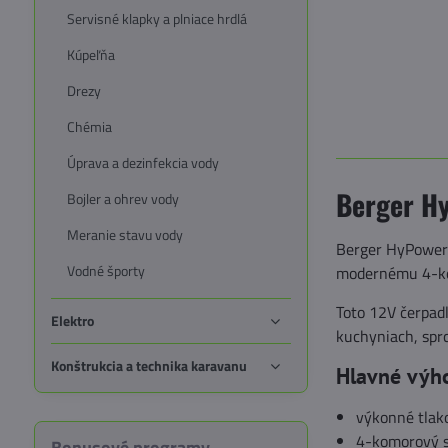
Servisné klapky a plniace hrdlá
Kúpeľňa
Drezy
Chémia
Úprava a dezinfekcia vody
Berger H
Bojler a ohrev vody
Meranie stavu vody
Berger HyPower 
Vodné športy
modernému 4-kom
Toto 12V čerpadl
Elektro
kuchyniach, spr
Konštrukcia a technika karavanu
Hlavné výh
výkonné tlako
4-komorový s
Bonusové programy