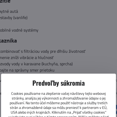
žitie
bytné autá
stavby (vanlife)
obilné vodné systémy
kazníka
mbinovať s filtráciou vody pre dlhšiu životnosť
enie zníži vibrácie a hlučnosť
ozvody vody v karavane (kuchyňa, sprcha)
bajte na správny smer prietoku
livý tlak vody na cestách s čerpadlom Berger HyPower MP11 a užív
Predvoľby súkromia
górie
Voda a WC v karavanoch
Vodné čerpadlá
Tlakov
Cookies používame na zlepšenie vašej návštevy tejto webovej
stránky, analýzu jej výkonnosti a zhromažďovanie údajov o jej
používaní. Na tento účel môžeme použiť nástroje a služby tretích
strán a zhromaždené údaje sa môžu preniesť k partnerom v EÚ,
Facebook
Twitter
Bluesky
Pinterest
Reddit
L
USA alebo iných krajinách. Kliknutím na „Prijať všetky cookies“
vyjadrujete svoj súhlas s týmto spracovaním. Nižšie môžete nájsť