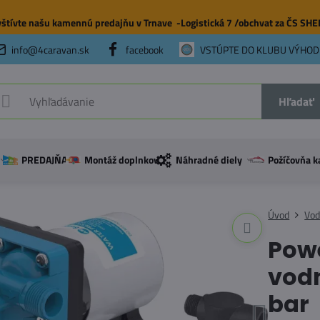
štívte našu
kamennú predajňu
v Trnave -Logistická 7 /obchvat za ČS SH
info@4caravan.sk
facebook
VSTÚPTE DO KLUBU VÝHOD
Hľadať
PREDAJŇA
Montáž doplnkov
Náhradné diely
Požíčovňa k
Úvod
Vod
Pow
vodn
bar