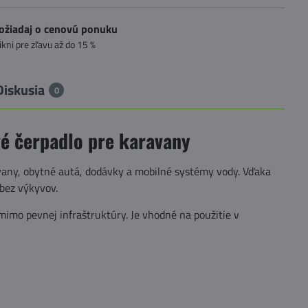
ožiadaj o cenovú ponuku
likni pre zľavu až do 15 %
Diskusia
0
 čerpadlo pre karavany
any, obytné autá, dodávky a mobilné systémy vody. Vďaka
bez výkyvov.
mimo pevnej infraštruktúry. Je vhodné na použitie v