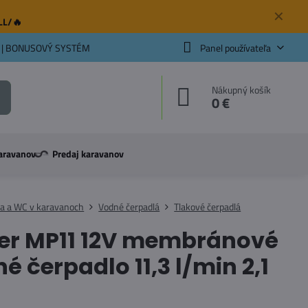
✕
ELL/🔥
 | BONUSOVÝ SYSTÉM
Panel používateľa
Nákupný košík
0 €
aravanov
Predaj karavanov
a a WC v karavanoch
Vodné čerpadlá
Tlakové čerpadlá
er MP11 12V membránové
é čerpadlo 11,3 l/min 2,1