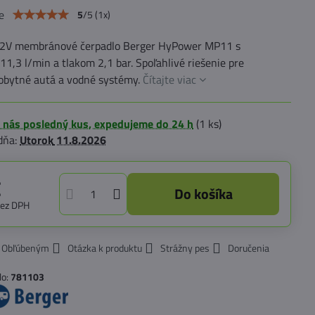
e
5
/
5
(
1
x)
2V membránové čerpadlo Berger HyPower MP11 s
11,3 l/min a tlakom 2,1 bar. Spoľahlivé riešenie pre
obytné autá a vodné systémy.
Čítajte viac
 nás posledný kus, expedujeme do 24 h
(
1
ks)
dňa:
Utorok
11.8.2026
€
Do košíka
bez DPH
k Obľúbeným
Otázka k produktu
Strážny pes
Doručenia
lo:
781103