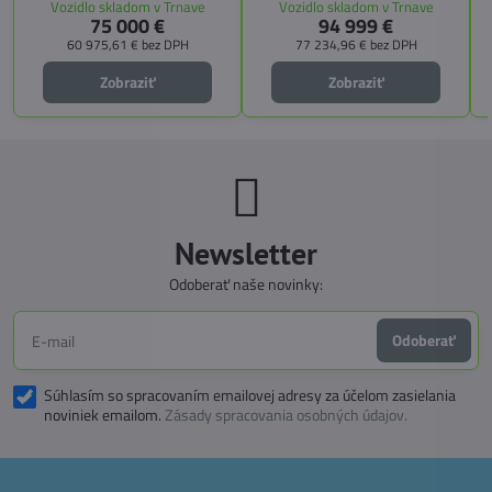
Vozidlo skladom v Trnave
Vozidlo skladom v Trnave
pozdĺžnemu lôžku a možnosti
CITY, TECHNO, SICHERHEIT a
75 000 €
94 999 €
doplniť predné prídavné lôžko.
MEGA WINTER získate maximálnu
bezpečnosť, pohodlie a
60 975,61 €
bez DPH
77 234,96 €
bez DPH
technologické inovácie. Ideálna
voľba pre tých, ktorí hľadajú luxus,
Zobraziť
Zobraziť
funkčnosť a slobodu na cestách.
Newsletter
Odoberať naše novinky:
Odoberať
Súhlasím so spracovaním emailovej adresy za účelom zasielania
noviniek emailom.
Zásady spracovania osobných údajov.