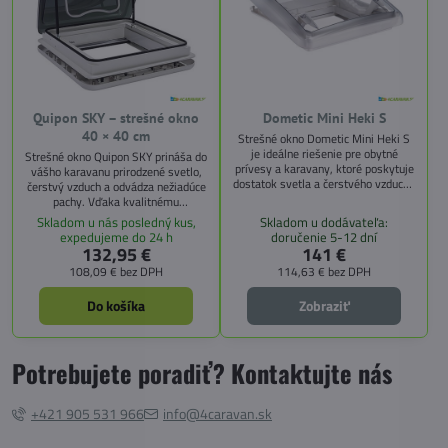
Quipon SKY – strešné okno
Dometic Mini Heki S
40 × 40 cm
Strešné okno Dometic Mini Heki S
je ideálne riešenie pre obytné
Strešné okno Quipon SKY prináša do
prívesy a karavany, ktoré poskytuje
vášho karavanu prirodzené svetlo,
dostatok svetla a čerstvého vzduchu
čerstvý vzduch a odvádza nežiadúce
v interiéri. Vďaka kompaktným
pachy. Vďaka kvalitnému
rozmerom 400 × 400 mm je
spracovaniu a praktickým funkciám
Skladom u nás posledný kus,
Skladom u dodávateľa:
vhodné aj pre menšie priestory.
je ideálnou voľbou pre komfortné
expedujeme do 24 h
doručenie 5-12 dní
Okno je vybavené núteným
cestovanie.
132,95 €
141 €
vetraním (cca 150 cm²), vnútorným
108,09 €
bez DPH
114,63 €
bez DPH
rámom so zatemňovacou roletou a
sieťkou proti hmyzu, ktoré sú
nastaviteľné nezávisle od seba.
Do košíka
Zobraziť
Potrebujete poradiť? Kontaktujte nás
+421 905 531 966
info@4caravan.sk