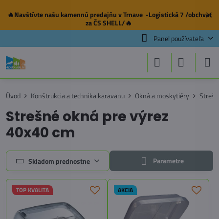
🔥Navštívte našu
kamennú predajňu
v Trnave -Logistická 7 /obchvat
✕
za ČS SHELL/🔥
Panel používateľa
Úvod
Konštrukcia a technika karavanu
Okná a moskytiéry
Strešn
Strešné okná pre výrez
40x40 cm
Parametre
Skladom prednostne
TOP KVALITA
AKCIA