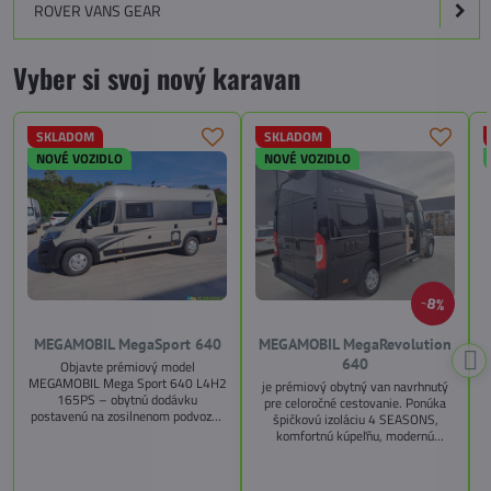
ROVER VANS GEAR
Vyber si svoj nový karavan
SKLADOM
SKLADOM
NOVÉ VOZIDLO
NOVÉ VOZIDLO
8%
MEGAMOBIL MegaSport 640
MEGAMOBIL MegaRevolution
640
Objavte prémiový model
MEGAMOBIL Mega Sport 640 L4H2
je prémiový obytný van navrhnutý
165PS – obytnú dodávku
pre celoročné cestovanie. Ponúka
postavenú na zosilnenom podvozku
špičkovú izoláciu 4 SEASONS,
Citroën Jumper, s dĺžkou 6,36 m a
komfortnú kúpeľňu, modernú
výškou 2,59 m. Tento model ponúka
kuchyňu, priestrannú spálňu s
4 miesta na jazdu a až 3 miesta na
s
pamäťovými matracmi a množstvo
spanie vďaka extra širokému
úložných riešení. Vďaka balíkom