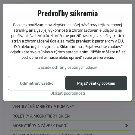
PRÍDAVNÉ ZRKADLÁ
Predvoľby súkromia
OKNÁ A MOSKYTIÉRY
Cookies používame na zlepšenie vašej návštevy tejto webovej
BOČNÉ OKNÁ
stránky, analýzu jej výkonnosti a zhromažďovanie údajov o jej
používaní. Na tento účel môžeme použiť nástroje a služby tretích
STREŠNÉ OKNÁ
strán a zhromaždené údaje sa môžu preniesť k partnerom v EÚ,
OKNÁ A PRÍSLUŠENSTVO PRE VÝREZ 28X28 CM
USA alebo iných krajinách. Kliknutím na „Prijať všetky cookies“
vyjadrujete svoj súhlas s týmto spracovaním. Nižšie môžete nájsť
OKNÁ A PRÍSLUŠENSTVO PRE VÝREZ 40X40 CM
podrobné informácie alebo upraviť svoje preferencie.
OKNÁ A PRÍSLUŠENSTVO PRE VÝREZ 50X50
Zásady ochrany osobných údajov
OKNÁ A PRÍSLUŠENSTVO PRE VÝREZ 50X70 CM
Odmietnuť všetko
Prijať všetky cookies
OKNÁ A PRÍSLUŠENSTVO PRE VÝREZ - INÉ ROZMERY
Ukázať podrobnosti
STREŠNÉ OKNÁ S VENTILÁTOROM
VENTILAČNÉ MRIEŽKY A KOMÍNKY
ROLETKY A MOSKYTIÉRY OKIEN
MOSKYTIÉRY A ZÁVESY DVERÍ