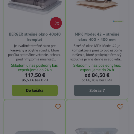
3%
BERGER strešné okno 40x40
MPK Model 42 – strešné
komplet
okno 400 × 400 mm
je kvalitné strešné okno pre
Strešné okno MPK Model 42 je
karavany a obytné vozidlá, ktoré
kompaktné a priestorovo úsporné
ponúka optimálne vetranie, ochranu
riešenie, ktoré poskytuje čerstvý
pred hmyzom a možnosť
vzduch a jemné denné svetlo vďaka
zatemnenia. Vďaka
mliečnemu polypropylénovému
Skladom u nás posledný kus,
Skladom u nás posledný kus,
transparentnému dymovému sklu
sklu. Sklopný rám s moskytiérou
expedujeme do 24 h
expedujeme do 24 h
prepúšťa svetlo, no zároveň chráni
chráni pred hmyzom a voliteľná
117,50 €
od 84,50 €
pred slnkom.
zatemňovacia roleta zabezpečí
95,53 €
bez DPH
od 68,70 €
bez DPH
pohodlný spánok.
Do košíka
Zobraziť