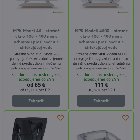
MPK Model 46 – strešné
MPK Modell 4600 – strešné
okno 400 × 400 mm s
okno 400 × 400 mm s
ochranou proti snehu a
ochranou proti snehu a
striekajúcej vode
striekajúcej vode
Strešné okno MPK Model 46
Strešné okno MPK Modell 4600
poskytuje čerstvý vzduch a jemné
poskytuje čerstvý vzduch a dostatok
denné svetlo vďaka mliečnemu
denného svetla vďaka priehľadnému
polypropylénovému sklu. Vďaka
polypropylénovému sklu. Vďaka
veľkému presahu a špeciálnej hrane
veľkému presahu a špeciálnej hrane
Skladom u nás posledný kus,
Skladom u nás posledný kus,
proti snehu a striekajúcej vode je
proti snehu a striekajúcej vode je
expedujeme do 24 h
expedujeme do 24 h
interiér chránený pred prenikaním
interiér chránený pred prenikaním
od 85 €
111 €
vlhkosti. Vo vnútri zabezpečuje
vlhkosti. Vo vnútri zabezpečuje
od 69,11 €
bez DPH
90,24 €
bez DPH
sklopný rám s moskytiérou ochranu
sklopný rám s moskytiérou ochranu
pred hmyzom, voliteľná
pred hmyzom, voliteľná
Zobraziť
Zobraziť
zatemňovacia roleta alebo plisovaný
zatemňovacia roleta alebo plisovaný
rám zvyšujú komfort. Teleskopický
rám zvyšujú komfort.
mechanizmus...