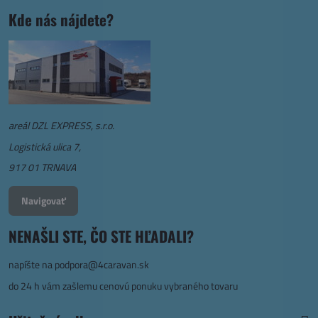
Kde nás nájdete?
areál DZL EXPRESS, s.r.o.
Logistická ulica 7,
917 01 TRNAVA
Navigovať
NENAŠLI STE, ČO STE HĽADALI?
napíšte na
podpora@4caravan.sk
do 24 h vám zašlemu cenovú ponuku vybraného tovaru