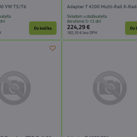
00 VW T5/T6
Adapter T 4200 Multi-Rail K-Ra
ateľa:
Skladom u dodávateľa:
dní
doručenie 5-12 dní
224,29 €
Do košíka
Do 
H
182,35 €
bez DPH