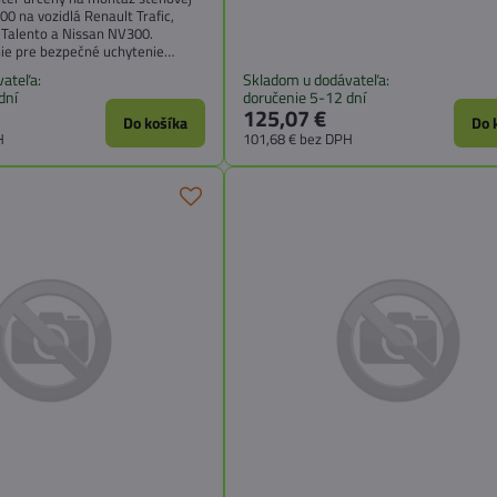
00 na vozidlá Renault Trafic,
t Talento a Nissan NV300.
nie pre bezpečné uchytenie
van alebo dodávku.
ateľa:
Skladom u dodávateľa:
dní
doručenie 5-12 dní
125,07 €
Do košíka
Do 
H
101,68 €
bez DPH