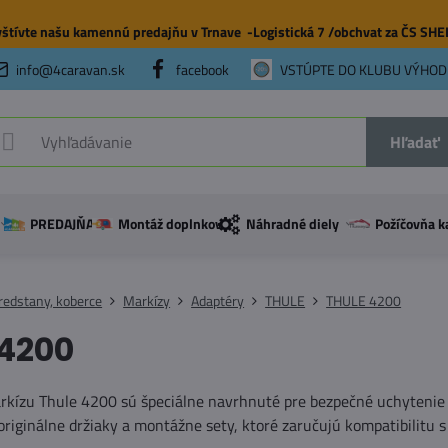
štívte našu
kamennú predajňu
v Trnave -Logistická 7 /obchvat za ČS SH
info@4caravan.sk
facebook
VSTÚPTE DO KLUBU VÝHOD
Hľadať
PREDAJŇA
Montáž doplnkov
Náhradné diely
Požíčovňa k
redstany, koberce
Markízy
Adaptéry
THULE
THULE 4200
4200
rkízu Thule 4200 sú špeciálne navrhnuté pre bezpečné uchytenie 
originálne držiaky a montážne sety, ktoré zaručujú kompatibilitu