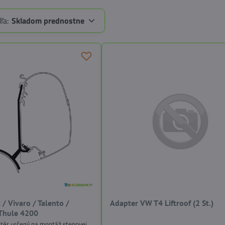
ľa:
Skladom prednostne
 / Vivaro / Talento /
Adapter VW T4 Liftroof (2 St.)
Thule 4200
ptér určený na montáž stenovej