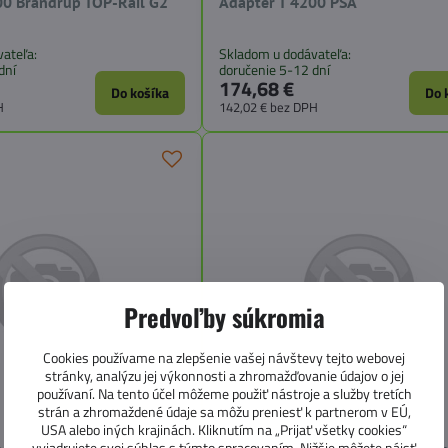
00 Brandrup TOP-Rail G2
Adapter T 4200 PSA
ateľa:
Skladom u dodávateľa:
dní
doručenie 5-12 dní
174,68 €
Do košíka
Do 
H
142,02 €
bez DPH
Predvoľby súkromia
Cookies používame na zlepšenie vašej návštevy tejto webovej
stránky, analýzu jej výkonnosti a zhromažďovanie údajov o jej
používaní. Na tento účel môžeme použiť nástroje a služby tretích
strán a zhromaždené údaje sa môžu preniesť k partnerom v EÚ,
USA alebo iných krajinách. Kliknutím na „Prijať všetky cookies“
vyjadrujete svoj súhlas s týmto spracovaním. Nižšie môžete nájsť