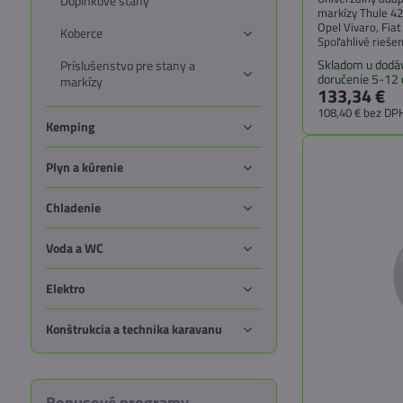
Doplnkové stany
markízy Thule 42
Opel Vivaro, Fia
Koberce
Spoľahlivé rieše
markízy na kara
Skladom u dodáv
Príslušenstvo pre stany a
doručenie 5-12 
markízy
133,34 €
108,40 €
bez DP
Kemping
Plyn a kúrenie
Chladenie
Voda a WC
Elektro
Konštrukcia a technika karavanu
Bonusové programy