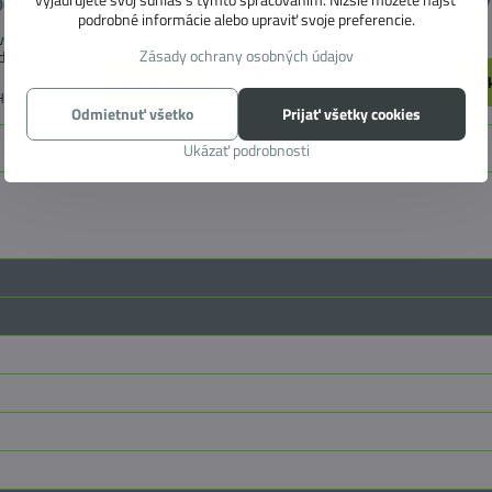
0 Westfalia Kepler 156
Adapter T 4200 Mercedes Benz V
podrobné informácie alebo upraviť svoje preferencie.
ateľa:
Skladom u dodávateľa:
Zásady ochrany osobných údajov
dní
doručenie 5-12 dní
195,35 €
Do košíka
Do 
H
158,82 €
bez DPH
Odmietnuť všetko
Prijať všetky cookies
Ukázať podrobnosti