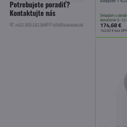
Adapter T 42
Potrebujete poradiť?
Kontaktujte nás
Skladom u dodáv
doručenie 5-12 
174,68 €
+421 905 531 966
info@4caravan.sk
142,02 €
bez DP