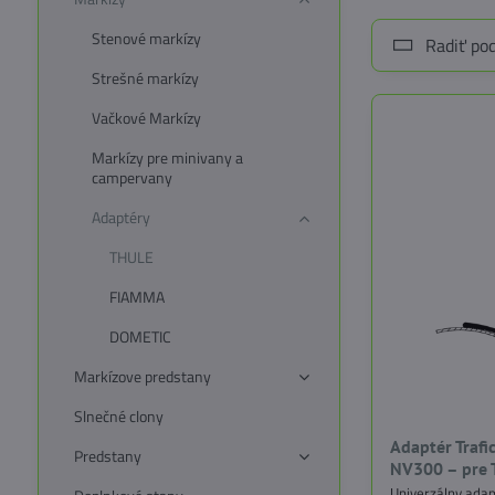
Stenové markízy
Radiť pod
Strešné markízy
Vačkové Markízy
Markízy pre minivany a
campervany
Adaptéry
THULE
FIAMMA
DOMETIC
Markízove predstany
Slnečné clony
Adaptér Trafic
Predstany
NV300 – pre 
Univerzálny ada