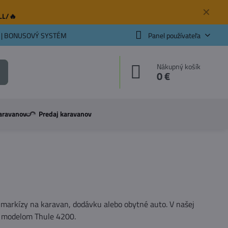
✕
ELL/🔥
 | BONUSOVÝ SYSTÉM
Panel používateľa
Nákupný košík
0 €
aravanov
Predaj karavanov
markízy na karavan, dodávku alebo obytné auto. V našej
 s modelom Thule 4200.