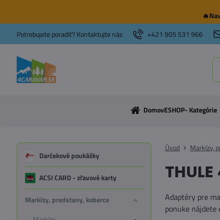
🔥Nav
Potrebujete poradiť? Kontaktujte nás
+421 905 531 966
Domov
ESHOP- Kategórie
Úvod
Markízy, p
Darčekové poukážky
THULE 
ACSI CARD - zľavové karty
Adaptéry pre ma
Markízy, predstany, koberce
ponuke nájdete 
Markízy