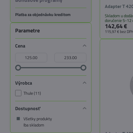
Adapter T 42
Platba za objednávku kreditom
Skladom u dodáv
doručenie 5-12 
142,64 €
Parametre
115,97 €
bez DP
Cena
Od:
Do:
Výrobca
Thule (11)
Dostupnosť
Všetky produkty
Iba skladom