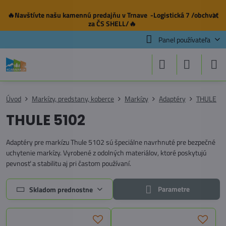
🔥Navštívte našu
kamennú predajňu
v Trnave -Logistická 7 /obchvat
✕
za ČS SHELL/🔥
Panel používateľa
Úvod
Markízy, predstany, koberce
Markízy
Adaptéry
THULE
THULE 5102
Adaptéry pre markízu Thule 5102 sú špeciálne navrhnuté pre bezpečné
uchytenie markízy. Vyrobené z odolných materiálov, ktoré poskytujú
pevnosť a stabilitu aj pri častom používaní.
Parametre
Skladom prednostne