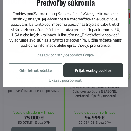
Vyber si svoj nový karavan
Predvoľby súkromia
Cookies používame na zlepšenie vašej návštevy tejto webovej
SKLADOM
SKLADOM
stránky, analýzu jej výkonnosti a zhromažďovanie údajov o jej
NOVÉ VOZIDLO
NOVÉ VOZIDLO
používaní. Na tento účel môžeme použiť nástroje a služby tretích
strán a zhromaždené údaje sa môžu preniesť k partnerom v EÚ,
USA alebo iných krajinách. Kliknutím na „Prijať všetky cookies“
vyjadrujete svoj súhlas s týmto spracovaním. Nižšie môžete nájsť
podrobné informácie alebo upraviť svoje preferencie.
Zásady ochrany osobných údajov
8%
Odmietnuť všetko
Prijať všetky cookies
MEGAMOBIL MegaSport 640
MEGAMOBIL MegaRevolution
640
Objavte prémiový model
Ukázať podrobnosti
MEGAMOBIL Mega Sport 640 L4H2
je prémiový obytný van navrhnutý
165PS – obytnú dodávku
pre celoročné cestovanie. Ponúka
postavenú na zosilnenom podvozku
špičkovú izoláciu 4 SEASONS,
Citroën Jumper, s dĺžkou 6,36 m a
komfortnú kúpeľňu, modernú
výškou 2,59 m. Tento model ponúka
kuchyňu, priestrannú spálňu s
4 miesta na jazdu a až 3 miesta na
s
pamäťovými matracmi a množstvo
spanie vďaka extra širokému
úložných riešení. Vďaka balíkom
Vozidlo skladom v Trnave
Vozidlo skladom v Trnave
pozdĺžnemu lôžku a možnosti
CITY, TECHNO, SICHERHEIT a
75 000 €
94 999 €
doplniť predné prídavné lôžko.
MEGA WINTER získate maximálnu
bezpečnosť, pohodlie a
60 975,61 €
bez DPH
77 234,96 €
bez DPH
technologické inovácie. Ideálna
voľba pre tých, ktorí hľadajú luxus,