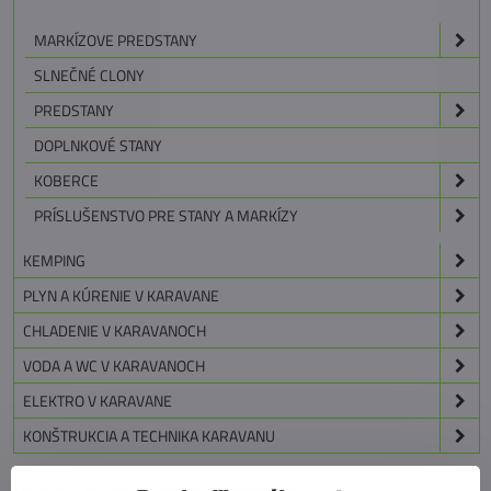
MARKÍZOVE PREDSTANY
SLNEČNÉ CLONY
PREDSTANY
DOPLNKOVÉ STANY
KOBERCE
PRÍSLUŠENSTVO PRE STANY A MARKÍZY
KEMPING
PLYN A KÚRENIE V KARAVANE
CHLADENIE V KARAVANOCH
VODA A WC V KARAVANOCH
ELEKTRO V KARAVANE
KONŠTRUKCIA A TECHNIKA KARAVANU