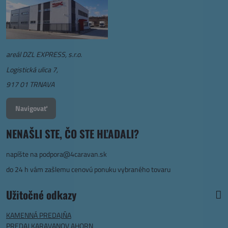
areál DZL EXPRESS, s.r.o.
Logistická ulica 7,
917 01 TRNAVA
Navigovať
NENAŠLI STE, ČO STE HĽADALI?
napíšte na
podpora@4caravan.sk
do 24 h vám zašlemu cenovú ponuku vybraného tovaru
Užitočné odkazy
KAMENNÁ PREDAJŇA
PREDAJ KARAVANOV AHORN