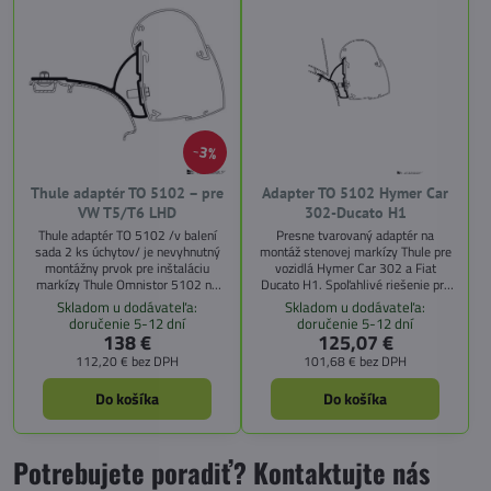
3%
Thule adaptér TO 5102 – pre
Adapter TO 5102 Hymer Car
VW T5/T6 LHD
302-Ducato H1
Thule adaptér TO 5102 /v balení
Presne tvarovaný adaptér na
sada 2 ks úchytov/ je nevyhnutný
montáž stenovej markízy Thule pre
montážny prvok pre inštaláciu
vozidlá Hymer Car 302 a Fiat
markízy Thule Omnistor 5102 na
Ducato H1. Spoľahlivé riešenie pre
vozidlá VW T5 a T6 s ľavostranným
bezpečné uchytenie markízy na
Skladom u dodávateľa:
Skladom u dodávateľa:
riadením (LHD). Tento špeciálne
karavan alebo obytné vozidlo.
doručenie 5-12 dní
doručenie 5-12 dní
navrhnutý adaptér umožňuje rýchlu,
138 €
125,07 €
bezpečnú a stabilnú montáž markízy
112,20 €
bez DPH
101,68 €
bez DPH
na karosériu vozidla.
Do košíka
Do košíka
Potrebujete poradiť? Kontaktujte nás